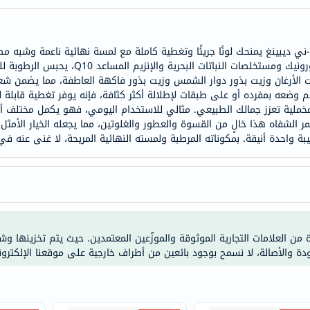
doppelherz
NMN
ديبينغ يمنحك لونًا جريئًا وتغطية كاملة مع لمسة نهائية ناعمة وشبه مطف
dessert-
صبغة غنية بلمسة واحدة فقط. غني بحمض الهيالو
essence
ت الأرغان وزيت بذور دوار الشمس وزيت بذور فاكهة العاطفة، مما يضمن شعو
Biochem
وضعه بمفرده أو على طبقات لإطلالة أكثر كثافة، فإنه يوفر تغطية قابلة لل
مخملية تعزز جمالك الطبيعي. مثالي للاستخدام اليومي، فهو يكمل مختلف ألو
SVR
حمر الشفاه هذا خالٍ من القسوة والعطور والغلوتين، مما يجعله الخيار الأم
skinceuticals
بة واحدة أنيقة. بمكوناته المرطبة ولمسته النهائية المريحة، لا غنى عنه في
feel
true-
honey
الصحة
والمكملات
ة من العلامات التجارية الموثوقة والموزّعين المعتمدين. حيث يتم تخزينها و
أساسيات
ودة والأصالة، لا نسمح بوجود بائعين من أطراف خارجية على موقعنا الإلكترون
العناية
الصحية
باقة