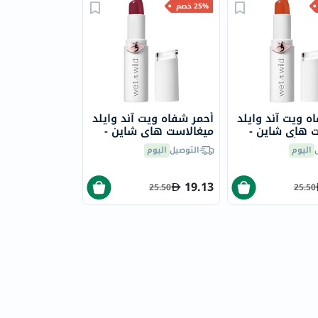
25% خصم
ه ويت آند وايلد
أحمر شفاه ويت آند وايلد
 هاي شاين -
ميغالاست هاي شاين -
 ذا أليرم
سانغريا تايم
اليوم
التوصيل
اليوم
19.13
25.50
25.50