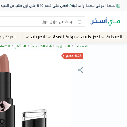
المنصة الأولى للصحة والعافية
احصل على خصم 40% على أول طلب من الصيدلية أونلاين استخدم الكود: NEW40
الصيدلية
احجز طبيب
بوابة الصحة
البصريات
العروض و
الصيدلية
/
الجمال والعناية الشخصية
/
المكياج
/
الشفاه
%25 خصم