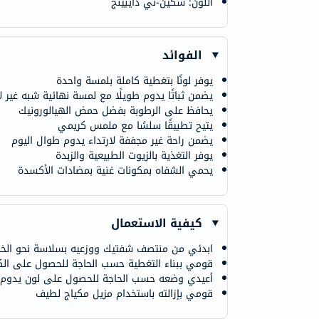
اللون: سكين-ني دايبينج
الفوائد
يوفر لونًا بتغطية كاملة بلمسة واحدة
يضمن ثباتًا يدوم طويلًا مع لمسة نهائية شبه غير ل
يحافظ على الرطوبة بفضل حمض الهيالورونيك
يتيح تطبيقًا سلسًا مع ملمس كريمي
يضمن راحة غير مجففة لارتداء يدوم طوال اليوم
يوفر التغذية بالزيوت الطبيعية والزبدة
يحمي الشفاه بمكونات غنية بمضادات الأكسدة
كيفية الاستعمال
ابدئي من منتصف شفتيك ووزعيه بسلاسة نحو الخا
قومي ببناء التغطية حسب الحاجة للحصول على الكث
أعيدي وضعه حسب الحاجة للحصول على لون يدوم ط
قومي بإزالته باستخدام مزيل مكياج لطيف