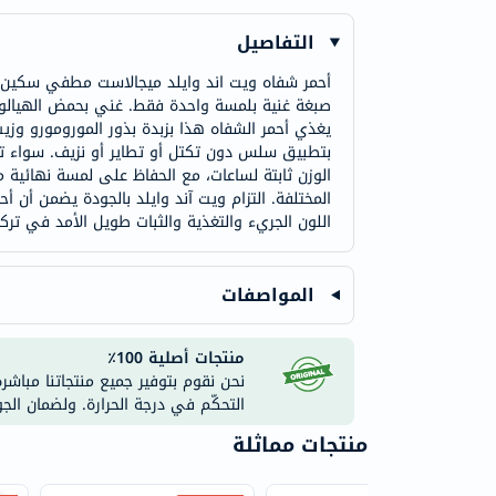
التفاصيل
أحمر شفاه ويت اند وايلد ميجالاست مطفي سكين-ني 
يغذي أحمر الشفاه هذا بزبدة بذور المورومورو وزي
بتطبيق سلس دون تكتل أو تطاير أو نزيف. سواء تم 
الوزن ثابتة لساعات، مع الحفاظ على لمسة نهائية 
المختلفة. التزام ويت آند وايلد بالجودة يضمن أن أ
اللون الجريء والتغذية والثبات طويل الأمد في تركي
المواصفات
منتجات أصلية 100٪
نحن نقوم بتوفير جميع منتجاتنا مباشر
التحكّم في درجة الحرارة. ولضمان الج
منتجات مماثلة