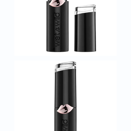
العظام
والمفاصل
المخ
والذاكرة
صحة
القلب
دعم
مرضى
السكري
دعم
الكلى
والمسالك
البولية
دعم
الكبد
صحة