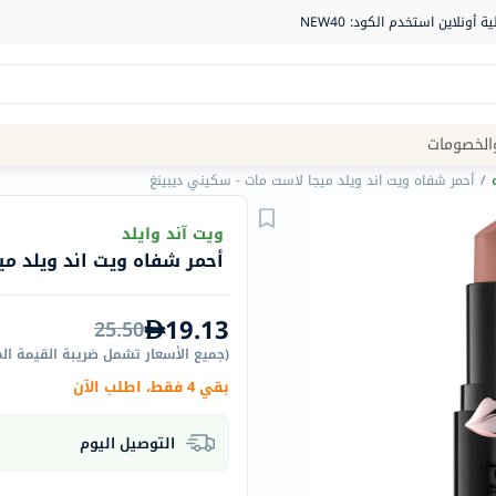
Site
الخصومات
Navigation
/
أحمر شفاه ويت اند ويلد ميجا لاست مات - سكيني ديبينغ
الصيدلية
ويت آند وايلد
أحمر شفاه ويت اند ويلد مي
الماركات
NDL
19.13
25.50
Humantara
(
جميع الأسعار تشمل ضريبة القيمة ال
carroten
بقي 4 فقط، اطلب الآن
betadine
La
التوصيل اليوم
Roche
Posay