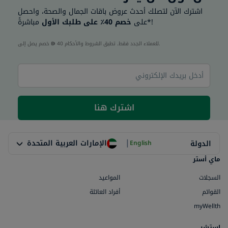
اشترك الآن لتصلك أحدث عروض باقات الجمال والصحة، واحصل
مباشرةً*!
على
خصم 40٪ على طلبك الأول
40 للعملاء الجدد فقط. تطبق الشروط والأحكام.
خصم يصل إلى
اشترك هنا
|
الإمارات العربية المتحدة
الدولة
English
ماي أستر
السجلات
المواعيد
القوائم
أفراد العائلة
myWellth
استشر