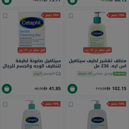
10% خصم
10% خصم
من 30 يوم
أقل سعر
من 30 يوم
أقل سعر
سيتافيل صابونة لطيفة
منظف تقشير لطيف ​​سيتافيل
لتنظيف الوجه والجسم للرجال
اس ايه، 236 مل
والنساء ذوي البشرة الجافة
اليوم
التوصيل
60 دقيقة
توصيل مجاني
إلى العادية والحساسة، بدون
رائحة، 127 جرام
41.85
102.15
46.50
113.50
10% خصم
10% خصم