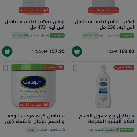
من 30 يوم
أقل سعر
من 30 يوم
أقل سعر
لوشن تقشير لطيف سيتافيل
لوشن تقشير لطيف سيتافيل
اس ايه، 473 مل
اس ايه، 236 مل
60 دقيقة
توصيل مجاني
60 دقيقة
توصيل مجاني
157.95
109.80
175.50
122
10% خصم
30% خصم
من 30 يوم
أقل سعر
سيتافيل كريم مرطب للوجه
سيتافيل برو غسول الجسم
والجسم للرجال والنساء ذوي
لعلاج البشرة المعرضة
البشرة الجافة إلى الجافة جدًا
للإكزيما 295 مل
اليوم
توصيل مجاني
تصلك في
60 دقيقة
والحساسة، بدون رائحة، 453