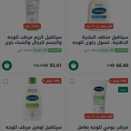
+1000 طلب
من 30 يوم
أقل سعر
سيتافيل كريم مرطب للوجه
سيتافيل منظف ​​البشرة
والجسم للرجال والنساء ذوي
الدهنية، غسول رغوي للوجه
البشرة الجافة إلى الجافة جدًا
والجسم للرجال والنساء
تصلك في
60 دقيقة
تصلك في
60 دقيقة
والحساسة، بدون رائحة، 100
للبشرة المختلطة إلى
جرام
الدهنية والحساسة، بدون
رائحة، 125 مل
92.61
66.60
102.90
74
10% خصم
10% خصم
جديد
من 30 يوم
أقل سعر
سيتافيل لوشن مرطب للوجه
مرطب يومي للوجه بعامل