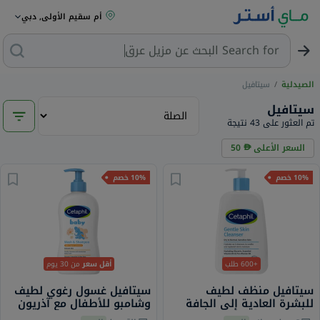
أم سقيم الأولى, دبي
البحث عن مزيل عرق
Search for
سيتافيل
/
الصيدلية
سيتافيل
تم العثور على 43 نتيجة
50
السعر الأعلى
10% خصم
10% خصم
من 30 يوم
أقل سعر
+600 طلب
سيتافيل غسول رغوي لطيف
سيتافيل منظف لطيف
وشامبو للأطفال مع آذريون
للبشرة العادية إلى الجافة
عضوي، بدون رائحة، 400 مل
والحساسة 236 مل