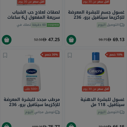
من 30 يوم
أقل سعر
من 30 يوم
أقل سعر
لصقات لعلاج حب الشباب
غسول جسم للبشرة المعرضة
سريعة المفعول ل6 ساعات
للإكزيما سيتافيل برو، 236
سيتافيل، 24 لصقة
مل
تصلك في
60 دقيقة
اليوم
التوصيل
47.25
69.13
52.50
98.75
30% خصم
10% خصم
+500 طلب
من 30 يوم
أقل سعر
مرطب مجدد للبشرة المعرضة
غسول للبشرة الدهنية
للإكزيما سيتافيل برو، 236
سيتافيل، 118 مل
مل
اليوم
توصيل مجاني
اليوم
التوصيل
75.77
66.15
108.25
73.50