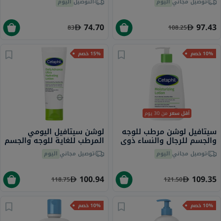
اليوم
التوصيل
اليوم
توصيل مجاني
74.70
97.43
83
108.25
15% خصم
10% خصم
من 30 يوم
أقل سعر
لوشن سيتافيل اليومي
سيتافيل لوشن مرطب للوجه
المرطب للغاية للوجه والجسم
والجسم للرجال والنساء ذوي
للرجال والنساء ذوي البشرة
البشرة العادية إلى الجافة
اليوم
توصيل مجاني
اليوم
توصيل مجاني
الجافة والحساسة، بدون
والحساسة، بدون رائحة، 236
رائحة، 225 جرام
مل
100.94
109.35
118.75
121.50
10% خصم
10% خصم