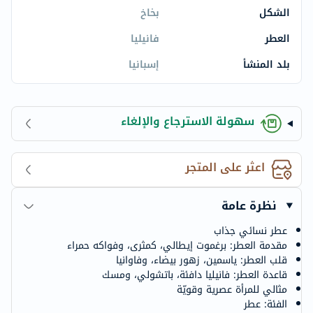
الشكل
بخاخ
العطر
فانيليا
بلد المنشأ
إسبانيا
سهولة الاسترجاع والإلغاء
اعثر على المتجر
نظرة عامة
عطر نسائي جذاب
مقدمة العطر: برغموت إيطالي، كمثرى، وفواكه حمراء
قلب العطر: ياسمين، زهور بيضاء، وفاوانيا
قاعدة العطر: فانيليا دافئة، باتشولي، ومسك
مثالي للمرأة عصرية وقويّة
الفئة: عطر