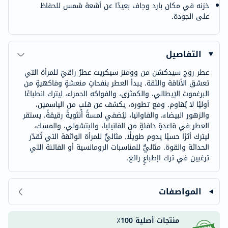
خزنه في مكان بارد وجاف بعيدًا عن أشعة شمس للحفاظ
على الجودة.
التفاصيل
عطر روج سيدكشن من وومنز سيكريت عطرٌ راقيٌ للمرأة التي
تعشق الأناقة والثقة. يبدأ العطر بنفحاتٍ منعشةٍ وفاكهيةٍ من
البرغموت الإيطالي، والكمثرى، والفواكه الحمراء، ليترك انطباعًا
أوليًا لا يُقاوم. ومع تطوره، يكشف عن قلبٍ من الياسمين،
والزهور البيضاء، والفاوانيا، ليُضفي لمسةً أنثويةً رقيقةً. يستقر
العطر في قاعدةٍ دافئةٍ من الفانيليا، والبتشولي، والمسك،
ليترك أثرًا حسيًا يدوم طويلًا. مثاليٌّ للمرأة الواثقة التي تُقدّر
الحداثة والقوة. مثاليٌّ للمناسبات الرومانسية أو الفاتنة التي
ترغبين في ترك اإطباعٍ رائع.
المواصفات
منتجات أصلية 100٪