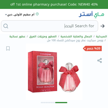
40% off 1st online pharmacy purchase! Code: NEW40
أم سقيم الأولى, دبي
Search for
البحث عن مزيل
الصيدلية
/
الجمال والعناية الشخصية
/
العطور ومزيلات العرق
/
عطور نسائية
/
وومن سيكريت عطر روج سيدكشن للنساء 100 مل
%20 خصم