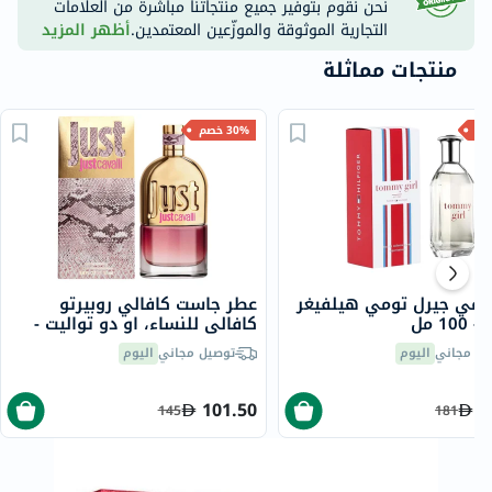
نحن نقوم بتوفير جميع منتجاتنا مباشرة من العلامات
التجارية الموثوقة والموزّعين المعتمدين.
أظهر المزيد
منتجات مماثلة
30% خصم
ومي جيرل تومي هيلفيغر
عطر جاست كافالي روبيرتو
10 مل
كافالي للنساء، او دو تواليت -
90 مل
يل مجاني
اليوم
توصيل مجاني
اليوم
101.50
1
145
181