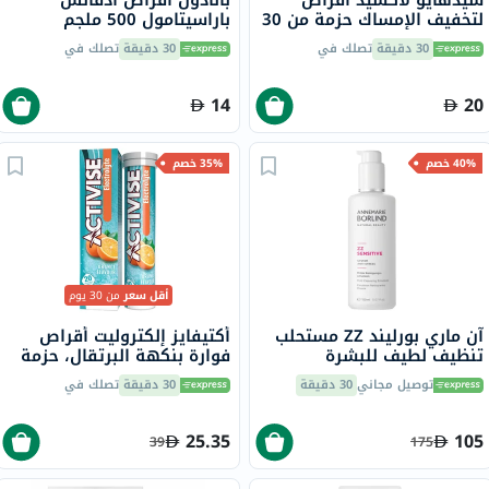
سيدهايو لاكسيد أقراص
بانادول أقراص أدفانس
لتخفيف الإمساك حزمة من 30
باراسيتامول 500 ملجم
لتخفيف الحمى والألم، 24
30 دقيقة
تصلك في
30 دقيقة
تصلك في
قرص
14
20
40% خصم
35% خصم
أقل سعر
من 30 يوم
آن ماري بورليند ZZ مستحلب
أكتيفايز إلكتروليت أقراص
تنظيف لطيف للبشرة
فوارة بنكهة البرتقال، حزمة
الحساسة، 150 مل
من 20
توصيل مجاني
30 دقيقة
30 دقيقة
تصلك في
25.35
105
39
175