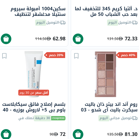
د. ألتيا كريم 345 للتخفيف لما
سكين1004 أمبولة سيروم
بعد حب الشباب 50 مل
سنتيلا مدغشقر لتنظيف
وتضييق المسام، 100 مل
التوصيل
اليوم
التوصيل
اليوم
62.98
72.33
114.50
131.50
40% خصم
20% خصم
أقل سعر
من 30 يوم
روم آند اند بيتر ذان باليت
بلسم إصلاح فائق سيكابلاست
سيكرت باليت آي شدو - 03
باوم بي 5+ لاروش بوزيه - 40
روزبود غاردن، 7.5 جرام
مل
توصيل مجاني
اليوم
30 دقيقة
تصلك في
72
81.30
90
135.50