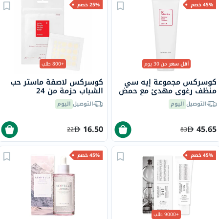
45% خصم
25% خصم
أقل سعر
من 30 يوم
+800 طلب
كوسركس مجموعة إيه سي
كوسركس لاصقة ماستر حب
منظف ​​رغوي مهدئ مع حمض
الشباب حزمة من 24
الساليسيليك، 150 مل
التوصيل
اليوم
التوصيل
اليوم
16.50
45.65
22
83
45% خصم
45% خصم
+9000 طلب