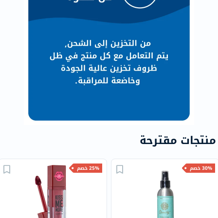
منتجات مقترحة
30% خصم
25% خصم