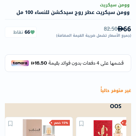
وومن سيكريت
وومن سيكريت عطر روج سيدكشن للنساء 100 مل
66
82.50
66
نقاط
(
جميع الأسعار تشمل ضريبة القيمة المضافة
)
غير متوفر حالياًً
OOS
خصم
15% خصم