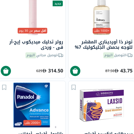
جديد
+1000 طلب
أقل سعر
من 30 يوم
تونر ذا أورديناري المقشر
رولر تدليك ميديكوب إيج-آر
للوجه بحمض الجليكوليك 7%
في - وردي
لتوحيد لون البشرة 100 مل
التوصيل
اليوم
توصيل مجاني
اليوم
314.50
43.75
629
87.50
+2000 طلب