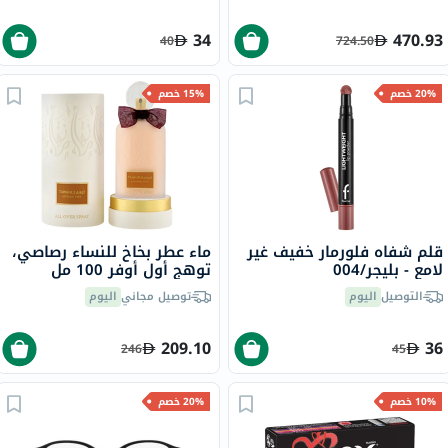
34
470.93
40
724.50
20% خصم
15% خصم
قلم شفاه فلورمار خفيف غير
ماء عطر بخاخ للنساء رصاصي،
لامع - بليجر/004
توهج أول أوفر 100 مل
التوصيل
اليوم
توصيل مجاني
اليوم
209.10
36
246
45
10% خصم
20% خصم