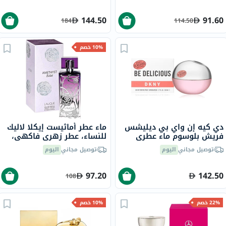
144.50
91.60
184
114.50
10% خصم
دي كيه إن واي بي ديليشس
ماء عطر أماثيست إيكلا لاليك
فريش بلوسوم ماء عطري
للنساء، عطر زهري فاكهي،
للنساء - عطر زهري 100 مل
100 مل
توصيل مجاني
اليوم
توصيل مجاني
اليوم
97.20
142.50
108
22% خصم
10% خصم