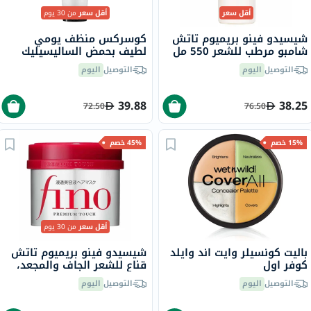
أقل سعر
أقل سعر
من 30 يوم
شيسيدو فينو بريميوم تاتش
كوسركس منظف ​​يومي
شامبو مرطب للشعر 550 مل
لطيف بحمض الساليسيليك
للبشرة الدهنية 150 مل
التوصيل
اليوم
التوصيل
اليوم
39.88
38.25
72.50
76.50
15% خصم
45% خصم
أقل سعر
من 30 يوم
باليت كونسيلر وايت اند وايلد
شيسيدو فينو بريميوم تاتش
كوفر اول
قناع للشعر الجاف والمجعد،
230 جرام
التوصيل
اليوم
التوصيل
اليوم