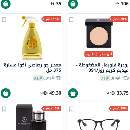
35
106
20% خصم
15% خصم
أقل سعر
من 30 يوم
بودرة فلورمار المضغوطة -
معطر جو رصاصي أكوا مسارة
ميديم كريم روز/091
375 مل
التوصيل
اليوم
التوصيل
اليوم
49.30
33.75
58
42
25% خصم
10% خصم