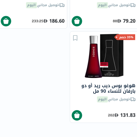
عطر زهري فاخر 125 مل
100 مل
توصيل مجاني
اليوم
توصيل مجاني
اليوم
186.60
79.20
233.25
88
35% خصم
هوغو بوس ديب ريد أو دو
بارفان للنساء 90 مل
توصيل مجاني
اليوم
131.83
202