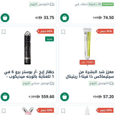
حماية من الشمس 50+ سائل
30 دقيقة
تصلك في
التوصيل
اليوم
حماية من أشعة الشمس
للبشرة غير المتجانسة 50 مل
33.75
74.50
42
149
45% خصم
60% خصم
جديد
+7000 طلب
معزز شد البشرة من
جهاز إيج -آر بوستر برو 6 في
سيليماكس ذا فيتا-أ ريتينال
1 للعناية بالوجه ميديكوب -
شوت، 15 مل
إصدار إيروروبونغدو
التوصيل
اليوم
توصيل مجاني
اليوم
559.60
57.20
1,399
104
50% خصم
50% خصم