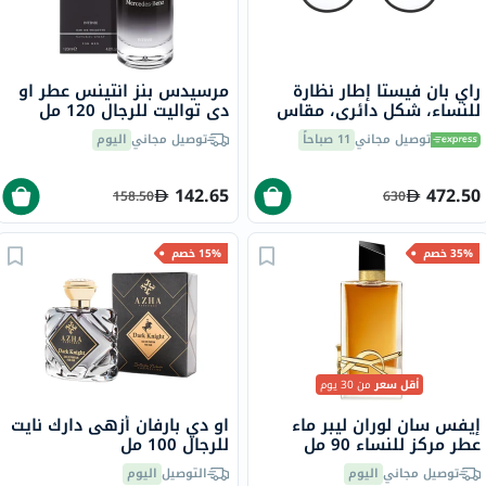
راي بان فيستا إطار نظارة
مرسيدس بنز انتينس عطر او ​​
للنساء، شكل دائري، مقاس
دي تواليت للرجال 120 مل
51 - 5364 RX7046
توصيل مجاني
11 صباحاً
توصيل مجاني
اليوم
142.65
472.50
158.50
630
35% خصم
15% خصم
أقل سعر
من 30 يوم
إيفس سان لوران ليبر ماء
او دي بارفان أزهى دارك نايت
عطر مركز للنساء 90 مل
للرجال 100 مل
توصيل مجاني
اليوم
التوصيل
اليوم