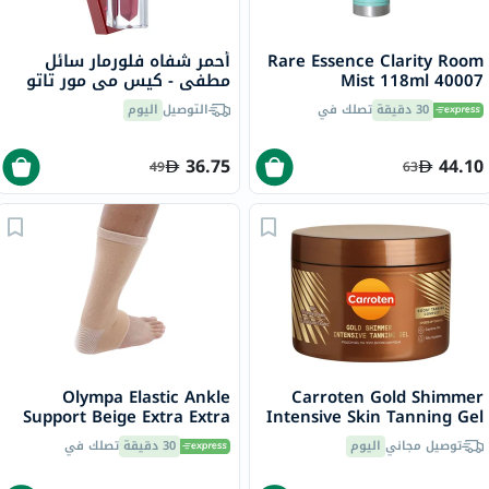
Rare Essence Clarity Room
أحمر شفاه فلورمار سائل
Mist 118ml 40007
مطفي - كيس مي مور تاتو
ليب ، روزا/007
30 دقيقة
تصلك في
التوصيل
اليوم
36.75
44.10
49
63
Olympa Elastic Ankle
Carroten Gold Shimmer
Support Beige Extra Extra
Intensive Skin Tanning Gel
Large OES-911
150ml
توصيل مجاني
اليوم
30 دقيقة
تصلك في