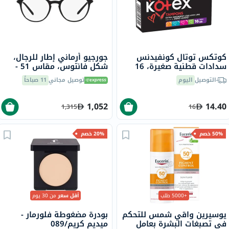
كوتكس توتال كونفيدنس
جورجيو أرماني إطار للرجال،
سدادات قطنية صغيرة، 16
شكل فانتوس، مقاس 51 -
قطعة
AR7237 5001
التوصيل
اليوم
توصيل مجاني
11 صباحاً
1,052
14.40
1,315
16
50% خصم
20% خصم
+5000 طلب
أقل سعر
من 30 يوم
يوسيرين واقي شمس للتحكم
بودرة مضغوطة فلورمار -
في تصبغات البشرة بعامل
ميديم كريم/089