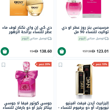
مرسيدس بنز روز عطر او دي
دي كي إن واي نكتار لوف ماء
تواليت للنساء 90 مل
عطر للنساء برائحة الزهور
100 مل
توصيل مجاني
اليوم
توصيل مجاني
اليوم
138.60
123.01
154
157.50
10% خصم
20% خصم
إليزابيث آردن فيفث أفينيو
جوسي كوتور فيفا لا جوسي
نيويورك أو دو برفيوم للنساء -
بيتالز بليز أو دو بارفان للنساء