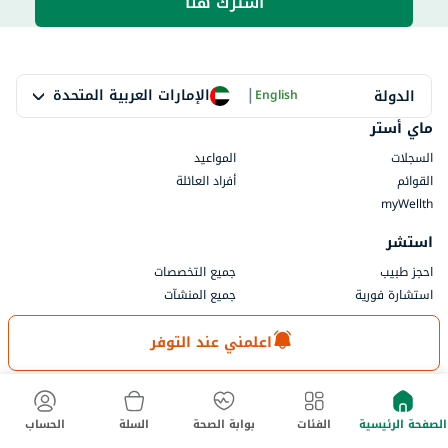
اشترك هنا
|
الإمارات العربية المتحدة
الدولة
English
ماي أستر
السجلات
المواعيد
القوائم
أفراد العائلة
myWellth
استشر
احجز طبيب
جميع التخصصات
استشارة فورية
جميع المنشآت
الصيدلية
اعلمني عند التوفر
الفئات
طلب وصفة طبية
طلباتي
العلامات التجارية
محدد موقع المتجر
الصفحة الرئيسية
الفئات
بوابة الصحة
السلة
الحساب
معلومات السياسة