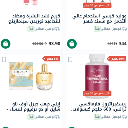
أقل سعر
من 30 يوم
ووليد كرسي استحمام عالي
كريم لشد البشرة ومضاد
التحمل مع مسند ظهر
للتجاعيد توريدن سيلمازينج،
JL736LH
60 مل
توصيل مجاني
غداً
توصيل مجاني
غداً
93.90
344
156.50
430
30% خصم
5% خصم
أقل سعر
من 30 يوم
ريسفيراترول فارماكسي
إيلي صعب جيرل أوف ناو
ترانس، 600 ملجم كبسولات،
شاين أو دو برفيوم للنساء -
30 كبسولة
عطر زهري فاخر 90 مل
توصيل مجاني
غداً
توصيل مجاني
غداً