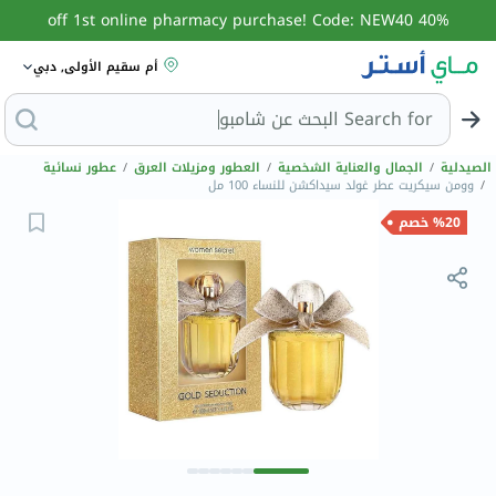
40% off 1st online pharmacy purchase! Code: NEW40
أم سقيم الأولى, دبي
Search for
ال
الصيدلية
/
الجمال والعناية الشخصية
/
العطور ومزيلات العرق
/
عطور نسائية
/
وومن سيكريت عطر غولد سيداكشن للنساء 100 مل
%20 خصم