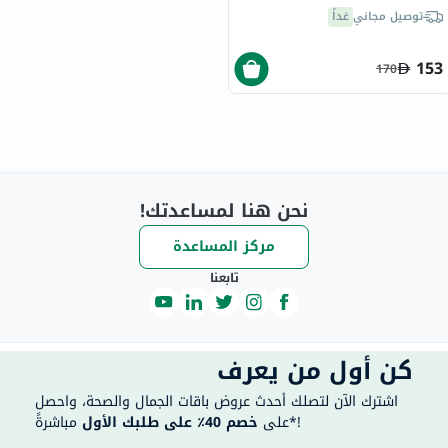
240 مل
توصيل مجاني
غداً
153
170
نحن هنا لمساعدتك!
مركز المساعدة
تابعنا
كن أول من يعرف
اشترك الآن لتصلك أحدث عروض باقات الجمال والصحة، واحصل
مباشرةً*!
على
خصم 40٪ على طلبك الأول