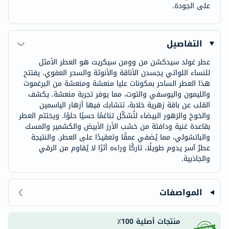
على الجودة.
التفاصيل
عطر غولد سيدكشن من وومن سيكريت هو العطر الأمثل
للنساء اللواتي يجسدن الأناقة والأنوثة والسحر العفوي. يفتتح
هذا العطر الساحر بمكونات عليا منعشة ومنعشة من البرغموت
والليمون واليوسفي والتوت، مما يوفر تجربة منعشة. يكشف
القلب عن باقة زهرية خلابة، تتشابك فيها أزهار الياسمين
والخوخ والزهور البيضاء لتُشكّل تناغمًا حسيًا حلوًا. ويختتم العطر
بقاعدة غنية ودافئة من خشب الأرز الأبيض والكشمير والمسك
والباتشولي، مما يُضفي عمقًا وتعقيدًا على العطر. والنتيجة
عطرٌ آسر يدوم طويلًا، تاركًا وراءه أثرًا لا يُقاوم من الرقي
والجاذبية.
المواصفات
منتجات أصلية 100٪