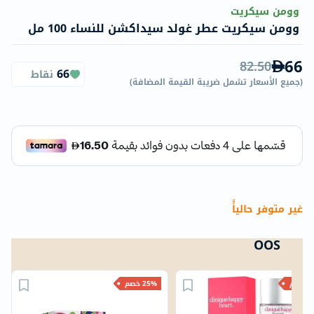
وومن سيكريت
وومن سيكريت عطر غولد سيداكشن للنساء 100 مل
66
82.50
66
نقاط
(
جميع الأسعار تشمل ضريبة القيمة المضافة
)
غير متوفر حالياًً
OOS
خصم
25% خصم