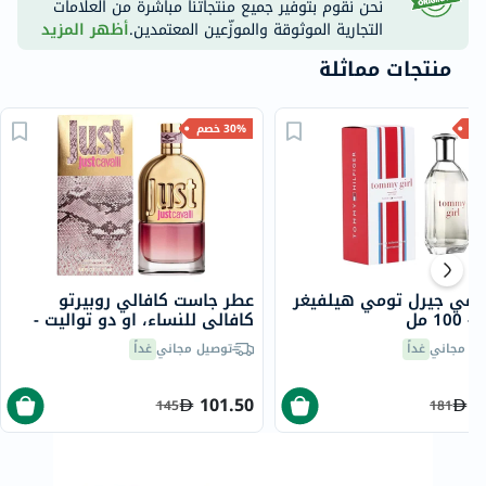
نحن نقوم بتوفير جميع منتجاتنا مباشرة من العلامات
التجارية الموثوقة والموزّعين المعتمدين.
أظهر المزيد
منتجات مماثلة
30% خصم
ومي جيرل تومي هيلفيغر
عطر جاست كافالي روبيرتو
10 مل
كافالي للنساء، او دو تواليت -
90 مل
يل مجاني
غداً
توصيل مجاني
غداً
101.50
1
145
181