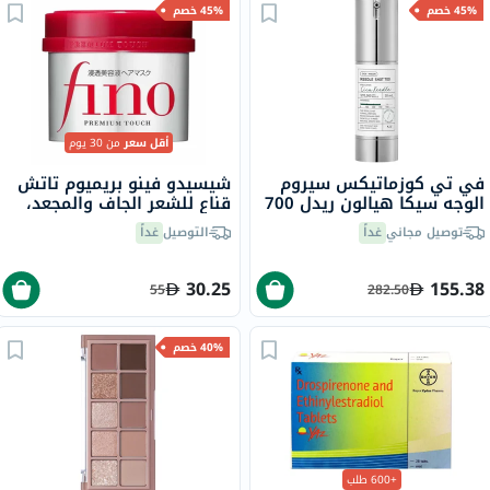
45% خصم
45% خصم
أقل سعر
من 30 يوم
في تي كوزماتيكس سيروم
شيسيدو فينو بريميوم تاتش
الوجه سيكا هيالون ريدل 700
قناع للشعر الجاف والمجعد،
شوت ، 30 مل
230 جرام
توصيل مجاني
غداً
التوصيل
غداً
30.25
155.38
55
282.50
40% خصم
+600 طلب