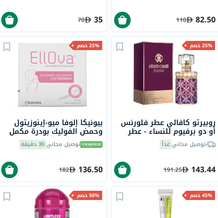
35
82.50
70
110
25% خصم
25% خصم
روبيرتو كافالي عطر فلورنس
بيونيكا إلوفا ميو-إينوزيتول
أو دو برفيوم للنساء - عطر
وحمض الفوليك بودرة مكمل
زهري فاكهي 75 مل
غذائي للنساء قابلة للذوبان
توصيل مجاني
غداً
توصيل مجاني
30 دقيقة
في الفم 3 جرام، حزمة من 30
136.50
143.44
182
191.25
45% خصم
50% خصم