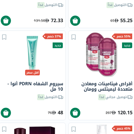
التوصيل
غداً
التوصيل
غداً
72.33
55.25
131.50
65
55% خصم
37% خصم
جديد
جديد
أقل سعر
أقراص فيتامينات ومعادن
سيروم الشفاه PDRN أنوا -
متعددة ليميتلس وومان
10 مل
ماكس للنساء إيفا فارما - 2 ×
توصيل مجاني
غداً
التوصيل
غداً
60 قرص
48
120.15
76
267
45% خصم