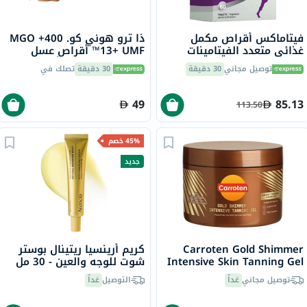
فيتاماكس أقراص مكمل
ذا ترو هوني كو. 400+ MGO
غذائي متعدد الفيتامينات
13+ UMF™ أقراص عسل
للنساء، مرة واحدة يوميًا،
مانوكا 2.8 جرام 8 أقراص
توصيل مجاني
30 دقيقة
30 دقيقة
تصلك في
حزمة من 60
49
85.13
113.50
45% خصم
جديد
Carroten Gold Shimmer
كريم أرينسيا ريتينال بوستر
Intensive Skin Tanning Gel
شوت للوجه والعين - 30 مل
150ml
توصيل مجاني
غداً
التوصيل
غداً