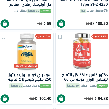
Roma Drop Down Rail Loop
دعامة كاحل مريحة مع دعامة
Type S1-2 4230
جل أوليمبا، رمادي، مقاس
صغير، OFS-911
توصيل مجاني
غداً
30 دقيقة
تصلك في
59
188.50
129
290
25% خصم
20% خصم
أقل سعر
من 30 يوم
دكتور غاميز علكة خل التفاح
سولاراي كولين وإينوزيتول
لإنقاص الوزن حزمة من 60
250 ملجم كبسولات نباتية
لدعم عملية التمثيل الغذائي
توصيل مجاني
30 دقيقة
توصيل مجاني
30 دقيقة
حزمة من 100
102.40
94.88
128
126.50