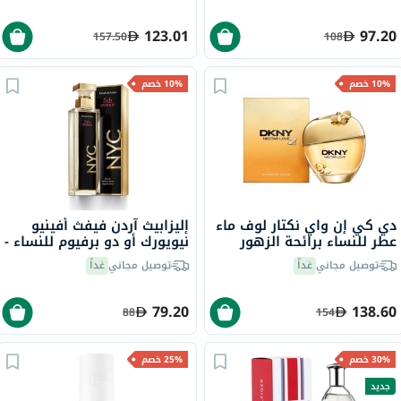
123.01
97.20
157.50
108
10% خصم
10% خصم
دي كي إن واي نكتار لوف ماء
إليزابيث آردن فيفث أفينيو
عطر للنساء برائحة الزهور
نيويورك أو دو برفيوم للنساء -
100 مل
عطر زهري فاخر 125 مل
توصيل مجاني
غداً
توصيل مجاني
غداً
79.20
138.60
88
154
30% خصم
25% خصم
جديد