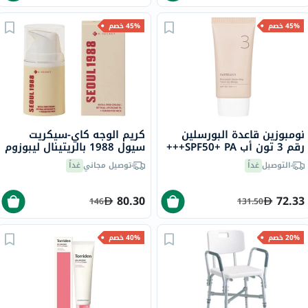
45% خصم
45% خصم
نومبوزين قاعدة البورسلين
كريم الوجه كاي-سيكريت
رقم 3 تون أب SPF50+ PA+++
سيول 1988 بالريتينال ليبوزوم
واقي شمسي ملون - بيج 50
1% + مستخلص الأرز المخمّر –
التوصيل
غداً
توصيل مجاني
غداً
مل
50 مل
80.30
72.33
146
131.50
20% خصم
40% خصم