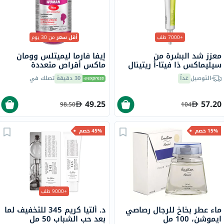
+7000 طلب
أقل سعر
من 30 يوم
معزز شد البشرة من
إيفا فارما ليميتلس وومان
سيليماكس ذا فيتا-أ ريتينال
ماكس أقراص متعددة
شوت، 15 مل
الفيتامينات والمعادن، حزمة
التوصيل
غداً
30 دقيقة
تصلك في
من 30
49.25
57.20
98.50
104
15% خصم
45% خصم
+9000 طلب
ماء عطر بخاخ للرجال رصاصي
د. ألتيا كريم 345 للتخفيف لما
ايموشن، 100 مل
بعد حب الشباب 50 مل