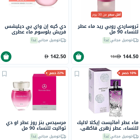
أقل سعر
من 30 يوم
تروساردي روبي ريد ماء عطر
دي كيه إن واي بي ديليشس
للنساء 90 مل
فريش بلوسوم ماء عطري
للنساء - عطر زهري 100 مل
توصيل مجاني
غداً
توصيل مجاني
غداً
142.50
144.50
184
10% خصم
22% خصم
ماء عطر أماثيست إيكلا لاليك
مرسيدس بنز روز عطر او دي
للنساء، عطر زهري فاكهي،
تواليت للنساء 90 مل
100 مل
توصيل مجاني
غداً
توصيل مجاني
غداً