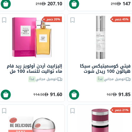
207.10
147
218
210
45% خصم
20% خصم
فيتي كوسميتيكس سيكا
إليزابيث أردن أولويز ريد فام
هيالون 100 ريدل شوت
ماء تواليت للنساء 100 مل
سيروم للوجه 50 مل
توصيل مجاني
غداً
توصيل مجاني
غداً
91.60
91.85
114.50
167
21% خصم