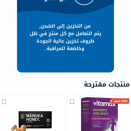
منتجات مقترحة
25% خصم