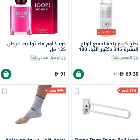
+2000 طلب
بخاخ كريم راحة لجميع أنواع
جوب! أوم ماء تواليت للرجال
البشرة 345 دكتور ألثيا، 100
125 مل
مل
التوصيل
غداً
توصيل مجاني
غداً
91
69.30
126
35% خصم
54% خصم