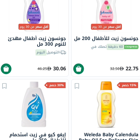
أقل سعر
من 30 يوم
أقل سعر
من 30 يوم
جونسون زيت للأطفال 200 مل
جونسون زيت أطفال مهدئ
للنوم 300 مل
60 دقيقة
تصلك في
التوصيل
اليوم
30.06
22.75
46.25
32.50
15% خصم
30% خصم
Weleda Baby Calendula
إيغو كيو في زيت استحمام