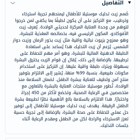
التفاصيل
صُمم زيت تدليك موستيلا للأطفال ليمنحهم تجربة استرخاء
وترطيب، مع التركيز على أن يكون لطيفًا بما يكفي لمن خرجوا
لتوهم من وحدة العناية المركزة لحديثي الولادة. يُعرف زيت
الأفوكادو، المكون الرئيسي فيه، بخصائصه المغذية للبشرة،
وهو ممزوج بزيوت نباتية واقية مثل زيت بذور الرمان وزيت دوار
الشمس. يُزعم أن زيت التدليك هذا يُساعد على استعادة
الطبقة الدهنية المائية للبشرة، وهو أمر مهم للحفاظ على
ترطيبها. بالإضافة إلى ذلك، يُقال إن قوام الزيت يخترق البشرة
بسهولة ويترك طبقة واقية عليها. إن التركيز على استخدام
مكونات طبيعية، بنسبة 99% منها، يُشير إلى الالتزام بتوفير
منتج آمن ولطيف للعناية ببشرة الطفل. لضمان السلامة منذ
الولادة، تُطور موستيلا منتجات العناية بالبشرة بالتعاون مع
متخصصين في الرعاية الصحية، وتخضع لأكثر من 450 إجراءً
واختبارًا. هذا الالتزام بالسلامة بالغ الأهمية نظرًا لطبيعة بشرة
الطفل الرقيقة. يهدف زيت تدليك موستيلا للأطفال إلى توفير
حل عملي للحفاظ على صحة البشرة، بالإضافة إلى تجربة حسية
تعزز الاسترخاء والراحة لكل من الطفل ومقدم الرعاية أثناء
جلسات التدليك.