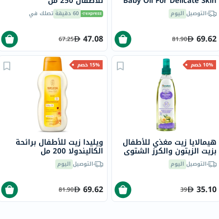
Baby Oil For Delicate Skin
للأطفال 250 مل
200ml
التوصيل
اليوم
60 دقيقة
تصلك في
47.08
69.62
67.25
81.90
10% خصم
15% خصم
هيمالايا زيت مغذي للأطفال
ويليدا زيت للأطفال برائحة
بزيت الزيتون والكرز الشتوي
الكاليندولا 200 مل
300 مل
التوصيل
اليوم
التوصيل
اليوم
69.62
35.10
81.90
39