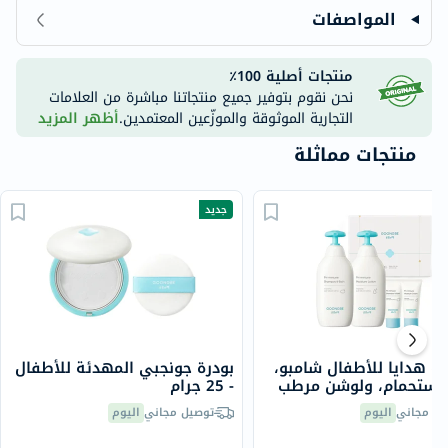
المواصفات
منتجات أصلية 100٪
نحن نقوم بتوفير جميع منتجاتنا مباشرة من العلامات
التجارية الموثوقة والموزّعين المعتمدين.
أظهر المزيد
منتجات مماثلة
جديد
ة هدايا للأطفال شامبو،
بودرة جونجبي المهدئة للأطفال
استحمام، ولوشن مرطب
- 25 جرام
ي
يل مجاني
اليوم
توصيل مجاني
اليوم