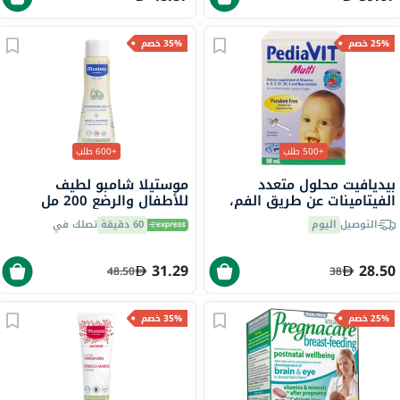
25% خصم
35% خصم
+500 طلب
+600 طلب
بيديافيت محلول متعدد
موستيلا شامبو لطيف
الفيتامينات عن طريق الفم،
للأطفال والرضع 200 مل
50 مل
التوصيل
اليوم
60 دقيقة
تصلك في
31.29
28.50
48.50
38
25% خصم
35% خصم