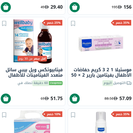
29.40
156
49
195
35% خصم
25% خصم
أقل سعر
من 30 يوم
موستيلا 1 2 3 كريم حفاضات
فيتابيوتكس ويل بيبي سائل
الأطفال بفيتامين بارير 2 × 50
متعدد الفيتامينات للأطفال
مل حزمة ترويجية من 2
من عمر 6 أشهر إلى 4 سنوات
التوصيل
اليوم
60 دقيقة
تصلك في
150 مل
51.75
57.09
69
88.50
35% خصم
10% خصم