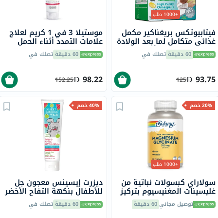
+1000 طلب
فيتابيوتكس بريغناكير مكمل
موستيلا 3 في 1 كريم لعلاج
غذائي متكامل لما بعد الولادة
علامات التمدد أثناء الحمل
حزمة مزدوجة من أقراص
خالي من العطور 150 مل
60 دقيقة
تصلك في
60 دقيقة
تصلك في
الفيتامينات والمعادن لما بعد
الولادة 56 قرص + 28 كبسولة
أوميغا 3
98.22
93.75
152.25
125
20% خصم
40% خصم
+1000 طلب
سولاراي كبسولات نباتية من
ديزرت إيسينس معجون جل
غليسينات المغنيسيوم بتركيز
للأطفال بنكهة التفاح الأخضر
350 ملجم لصحة العظام
والبطيخ، خالٍ من الفلورايد،
توصيل مجاني
60 دقيقة
60 دقيقة
تصلك في
والعضلات حزمة من 120
133 جرام