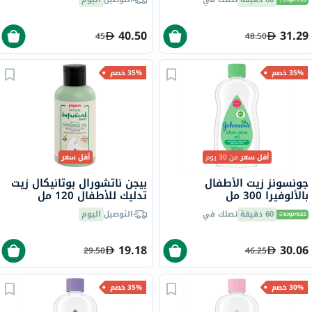
11
40.50
31.29
45
48.50
35% خصم
35% خصم
أقل سعر
من 30 يوم
أقل سعر
جونسونز زيت الأطفال
بيجن ناتشورال بوتانيكال زيت
بالألوفيرا 300 مل
تدليك للأطفال 120 مل
60 دقيقة
تصلك في
التوصيل
اليوم
19.18
30.06
29.50
46.25
30% خصم
35% خصم