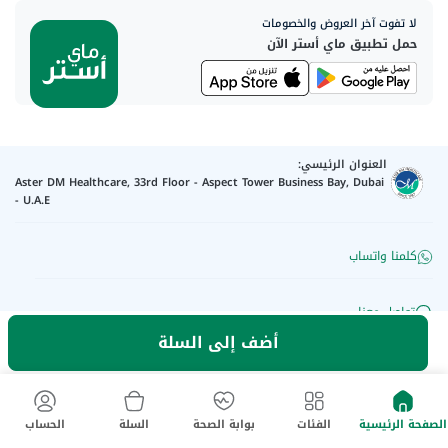
لا تفوت آخر العروض والخصومات
حمل تطبيق ماي أستر الآن
العنوان الرئيسي:
Aster DM Healthcare, 33rd Floor - Aspect Tower Business Bay, Dubai
- U.A.E
كلمنا واتساب
تواصل معنا
أضف إلى السلة
رقم الترخيص للإعلان
:
Q4FT7HCT-
©
2026
myAster.
جميع الحقوق
130325
محفوظة.
الصفحة الرئيسية
الفئات
بوابة الصحة
السلة
الحساب