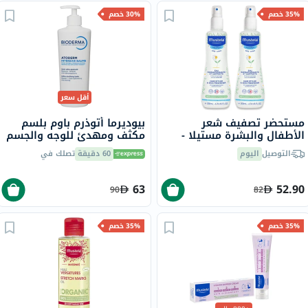
35% خصم
30% خصم
أقل سعر
مستحضر تصفيف شعر
بيوديرما أتوذرم باوم بلسم
الأطفال والبشرة مستيلا -
مكثف ومهدئ للوجه والجسم
200 مل × 2
500 مل
التوصيل
اليوم
60 دقيقة
تصلك في
63
52.90
90
82
35% خصم
35% خصم