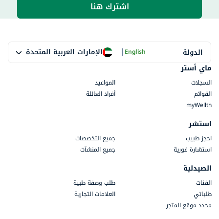
اشترك هنا
|
الإمارات العربية المتحدة
الدولة
English
ماي أستر
السجلات
المواعيد
القوائم
أفراد العائلة
myWellth
استشر
احجز طبيب
جميع التخصصات
استشارة فورية
جميع المنشآت
الصيدلية
الفئات
طلب وصفة طبية
طلباتي
العلامات التجارية
محدد موقع المتجر