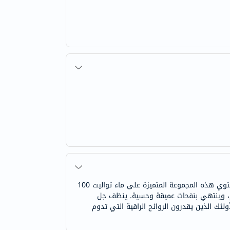
صُممت مجموعة هدايا مونت بلانك ليجند بلاك للرجال للرجل العصري الواثق من نفسه الذي يريد أن يترك انطباعًا يدوم طويلاً. تحتوي هذه المجموعة المتميزة على ماء تواليت 100
ي إلى قلب خشبي ناعم، وينتهي بنفحات عميقة وحسية. ينظف جل
لئك الذين يقدرون الروائح الراقية التي تدوم