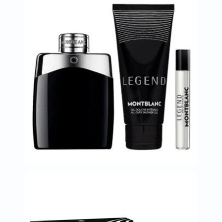
العظام
والمفاصل
المخ
والذاكرة
صحة
القلب
دعم
مرضى
السكري
دعم
الكلى
والمسالك
البولية
دعم
الكبد
صحة