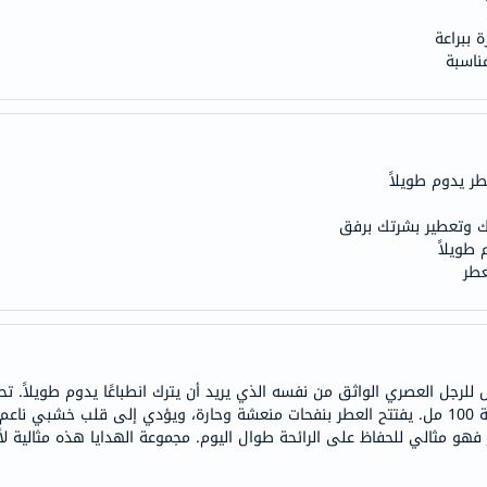
anua
 ببراعة
theordinary
ناسبة
neocell
K18
uriage
planet-
 يدوم طويلاً
paleo
egoqv
ك وتعطير بشرتك برفق
طويلاً
optimumnutrition
عطر
olaplex
solaray
cosrx
vitalproteins
optibac
مل، بخاخ للسفر بسعة 7.5 مل، وجل استحمام بسعة 100 مل. يفتتح العطر بنفحات منعشة وحارة، ويؤد
OMRON
فهو مثالي للحفاظ على الرائحة طوال اليوم. مجموعة الهدايا هذه مثالية لأو
fino
Goongbe