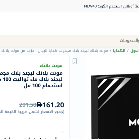
Site
الخصومات
Navigation
لعرق
/
الهدايا
/
مونت بلانك ليجند بلاك مجموعة هدايا للرجال - حزمة من مونت بلانك ليجند بلاك ماء تواليت 100 مل + بخاخ ماء توا
الصيدلية
مونت بلانك
مونت بلانك ليجند بلاك مجم
الماركات
استحمام 100 مل
NDL
Humantara
161.20
carroten
201.50
betadine
(
جميع الأسعار تشمل ضريبة القيمة ال
La
Roche
Posay