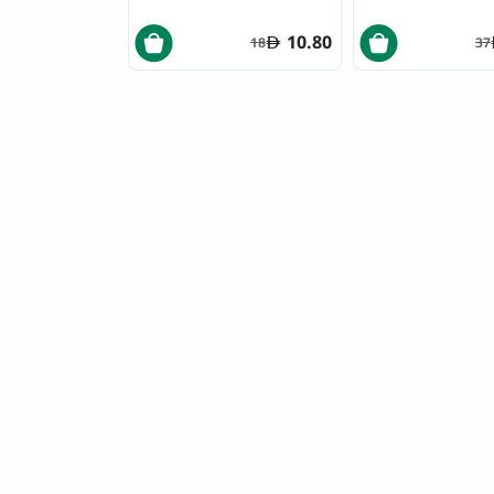
10.80
18
37