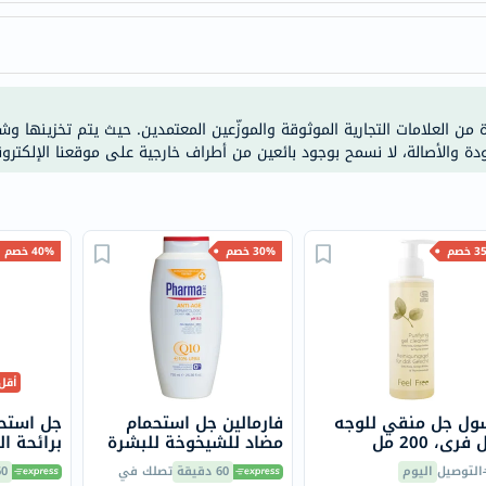
doppelherz
NMN
dessert-
essence
ة من العلامات التجارية الموثوقة والموزّعين المعتمدين. حيث يتم تخزينها و
Biochem
ودة والأصالة، لا نسمح بوجود بائعين من أطراف خارجية على موقعنا الإلكترون
SVR
skinceuticals
feel
خصم
30% خصم
40% خصم
true-
honey
الصحة
والمكملات
أساسيات
أقل
العناية
ول جل منقي للوجه
فارمالين جل استحمام
جل استحم
الصحية
فري، 200 مل
مضاد للشيخوخة للبشرة
برائحة اللافن
750 مل
باقة
التوصيل
اليوم
60 دقيقة
تصلك في
60 دق