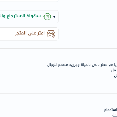
century
accu-
chek
سهولة الاسترجاع والإ
activise
acuvue
اعثر على المتجر
annemarie-
borlind
webber-
naturals
aveeno
يا مع عطر نابض بالحياة وجريء مصمم للرجال
freestylelibre
cetaphil
CHalpha
cerave
dralthea
mustela
استحمام
celimax
قة