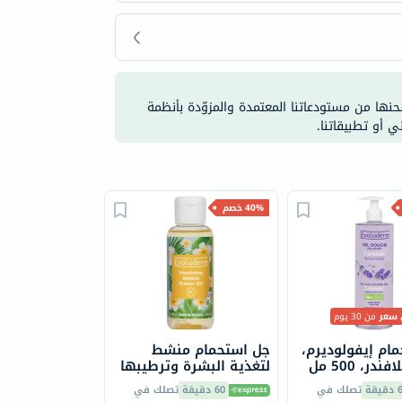
شحنها من مستودعاتنا المعتمدة والمزوّدة بأنظمة
ي أو تطبيقاتنا.
40% خصم
 سعر
من 30 يوم
ام إيفولوديرم،
جل استحمام منشط
در، 500 مل
لتغذية البشرة وترطيبها
مونوي إيفولوديرم، 100
يقة
تصلك في
60 دقيقة
تصلك في
مل