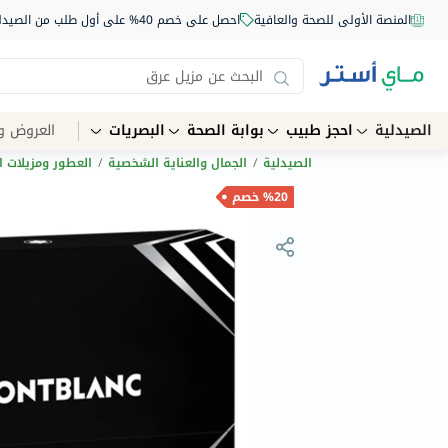
المنصة الأولى للصحة والعافية
احصل على خصم 40% على أول طلب من الصيدلية أونلاين استخدم الكود: NEW40
الصيدلية
احجز طبيب
بوابة الصحة
البصريات
العروض و
الصيدلية
/
الجمال والعناية الشخصية
/
العطور ومزيلات ا
%20 خصم