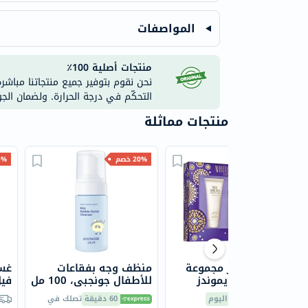
المواصفات
منتجات أصلية 100٪
نحن نقوم بتوفير جميع منتجاتنا مباشر
التحكّم في درجة الحرارة. ولضمان الج
منتجات مماثلة
20% خصم
20% خصم
35% 
إليزابيث تايلور مجموعة
منظف وجه بفقاعات
غس
هدايا وايت دايموندز
للأطفال جونجبي، 100 مل
فيل 
للنساء - حزمة من عطر
توصيل مجاني
اليوم
60 دقيقة
تصلك في
وايت دايموندز 100 مل +