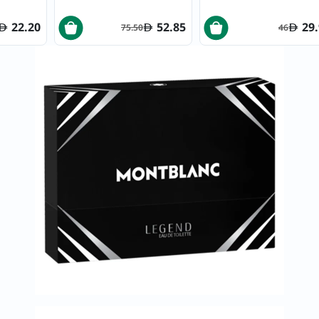
خسارة
الوزن
22.20
52.85
29
75.50
46
فحص
صحي
روتيني
باقة
القلب
الصحي
Original
IV
اختبار
التحسس
الغذائي
الحالة
الصحية
البشرة
والشعر