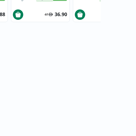
جرام، 2 قطعة
.88
36.90
20.66
41
21.75