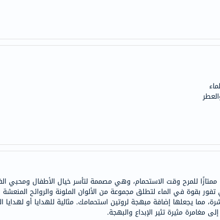
doppelherz
NMN
dessert-
essence
Biochem
SVR
ماء
skinceuticals
العطر
feel
true-
honey
الصحة
والمكملات
أساسيات
ًا ممتازًا للمرح وقت الاستحمام، وهي مصممة لتأسر خيال الأطفال ومحبي ال
العناية
على شكل صاروخ 150 جرام، وهي تفور بقوة في الماء لتطلق مجموعة من الألوان الملونة والروا
الصحية
شرة، مما يجعلها إضافة مبهجة لروتين استحمامك. مثالية للهدايا أو لهدايا ال
باقة
 مغامرة مثيرة تثير الإبداع والبهجة.