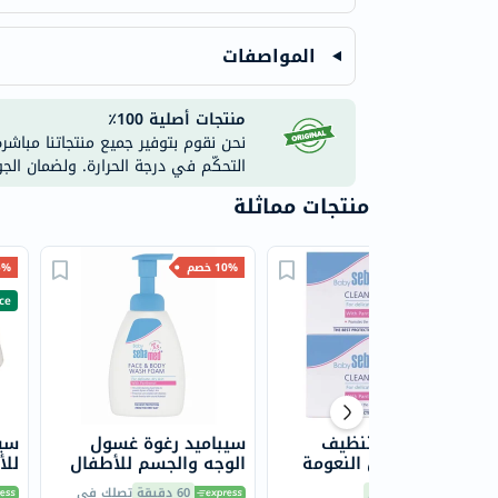
المواصفات
منتجات أصلية 100٪
نحن نقوم بتوفير جميع منتجاتنا مباشر
التحكّم في درجة الحرارة. ولضمان الج
منتجات مماثلة
5% خصم
10% خصم
5% خ
ce
سيباميد لوح تنظيف
سيباميد رغوة غسول
سيب
للأطفال فائق النعومة
الوجه والجسم للأطفال
للأطف
للبشرة الرقيقة، 100
400 مل
التوصيل
اليوم
60 دقيقة
تصلك في