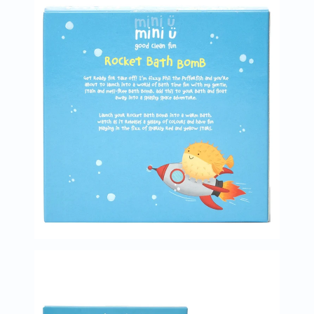
البروستاتا
الفيتامينات
مالتي
فيتامين
فيتامين
أ
فيتامين
ب
فيتامين
ج
فيتامين
د
فيتامين
هـ
المعادن
المغنيسيوم
الحديد