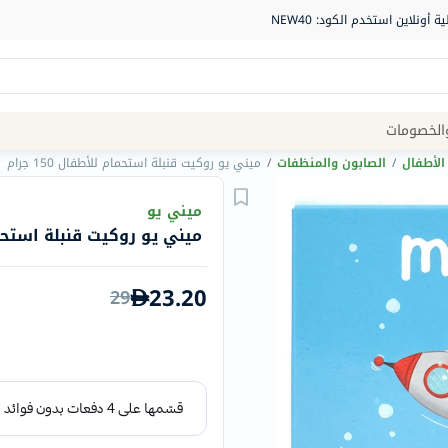
Site
الخصومات
Navigation
الأطفال
/
الصابون والمنظفات
/
ميني يو روكيت قنبلة استحمام للأطفال 150 جرام
الصيدلية
ميني يو
ميني يو روكيت قنبلة استحمام لل
الماركات
NDL
23.20
29
Humantara
carroten
betadine
La
Roche
Posay