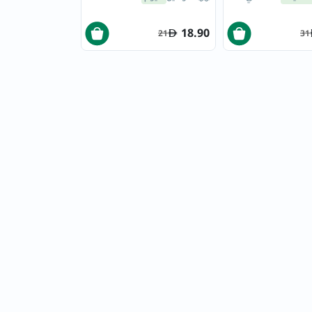
18.90
21
31