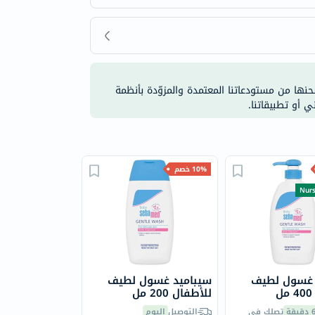
شحنها من مستودعاتنا المعتمدة والمزوّدة بأنظمة
ي أو تطبيقاتنا.
10% خصم
Nurs
 غسول لطيف
سيباميد غسول لطيف
للأطفال 200 مل
يقة
تصلك في
التوصيل
اليوم