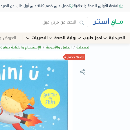
المنصة الأولى للصحة والعافية
احصل على خصم 40% على أول طلب من الصيدلية أونلاين استخدم الكود: NEW40
الصيدلية
احجز طبيب
بوابة الصحة
البصريات
العروض و
الصيدلية
/
الطفل والأمومة
/
الإستحمام والعناية ببشرة 
%20 خصم