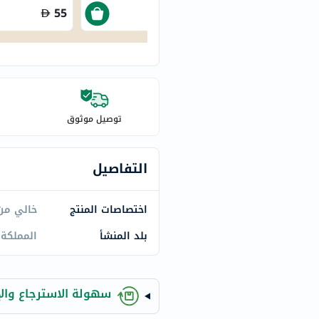
century
55
35
accu-
chek
activise
acuvue
annemarie-
borlind
توصيل موثوق
webber-
naturals
التفاصيل
aveeno
freestylelibre
اختصاصات المنتج
خالي من 
cetaphil
CHalpha
بلد المنشأ
المملكة 
cerave
dralthea
mustela
سهولة الاسترجاع والإ
celimax