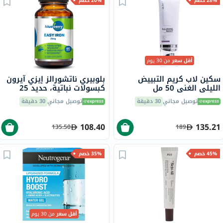
28% خصم
20% خصم
أقل سعر
من 30 يوم
سكين لاب كريم التبييض
بلوبيري ناتشورالز إيزي آيرون
الليلي الغني 50 مل
كبسولات نباتية، حديد 25
ملجم، 90 قطعة B0265
توصيل مجاني
30 دقيقة
توصيل مجاني
30 دقيقة
108.40
135.21
135.50
189
45% خصم
35% خصم
أقل سعر
من 30 يوم