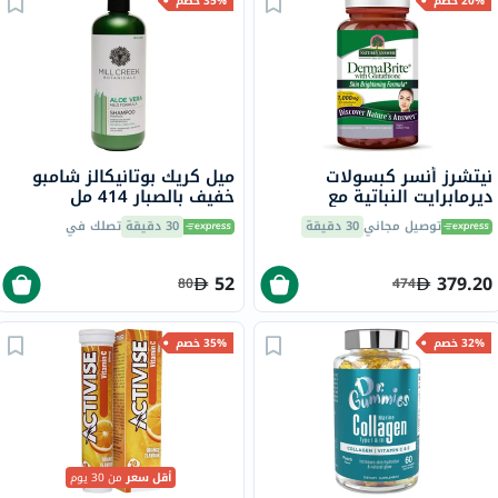
20% خصم
35% خصم
نيتشرز أنسر كبسولات
ميل كريك بوتانيكالز شامبو
ديرمابرايت النباتية مع
خفيف بالصبار 414 مل
الجلوتاثيون لتفتيح البشرة
توصيل مجاني
30 دقيقة
30 دقيقة
تصلك في
حزمة من 60
52
379.20
80
474
32% خصم
35% خصم
أقل سعر
من 30 يوم