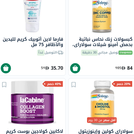
كبسولات زنك نحاس نباتية
فارما لاين أتوبيك كريم لليدين
بحمض أمينو شيلات سولاراي،
والأظافر 75 مل
100 كبسولة
توصيل مجاني
30 دقيقة
التوصيل
غداً
35.70
84
51
105
20% خصم
40% خصم
أقل سعر
من 30 يوم
سولاراي كولين وإينوزيتول
لاكابين كولاجين بوست كريم