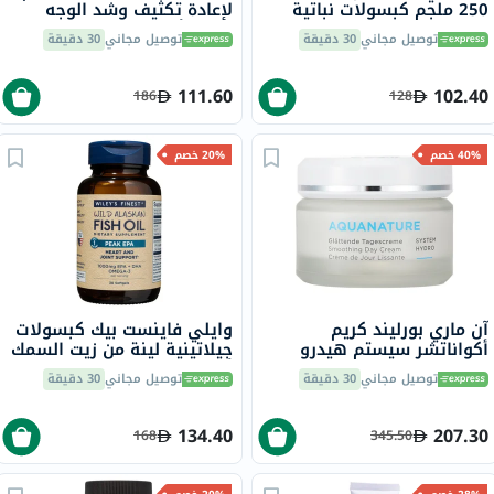
250 ملجم كبسولات نباتية
لإعادة تكثيف وشد الوجه
لدعم عملية التمثيل الغذائي
لجميع أنواع البشرة 50 مل
توصيل مجاني
30 دقيقة
توصيل مجاني
30 دقيقة
حزمة من 100
111.60
102.40
186
128
40% خصم
20% خصم
آن ماري بورليند كريم
وايلي فاينست بيك كبسولات
أكواناتشر سيستم هيدرو
جيلاتينية لينة من زيت السمك
للتنعيم النهاري للبشرة
أوميغا 3 بتركيز 1000 ملجم
توصيل مجاني
30 دقيقة
توصيل مجاني
30 دقيقة
المعاد ترطيبها 50 مل
من حمض إيكوسابنتينويك
حزمة من 30
134.40
207.30
168
345.50