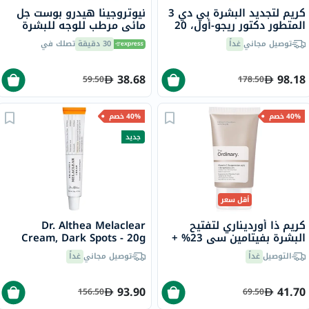
كريم لتجديد البشرة بي دي 3
نيوتروجينا هيدرو بوست جل
المتطور دكتور ريجو-أول، 20
مائي مرطب للوجه للبشرة
مل
العادية إلى المختلطة 50 مل
توصيل مجاني
غداً
30 دقيقة
تصلك في
38.68
98.18
59.50
178.50
40% خصم
40% خصم
جديد
أقل سعر
كريم ذا أورديناري لتفتيح
Dr. Althea Melaclear
البشرة بفيتامين سي 23% +
Cream, Dark Spots - 20g
كرات حمض الهيالورونيك 2%
التوصيل
غداً
توصيل مجاني
غداً
30 مل
93.90
41.70
156.50
69.50