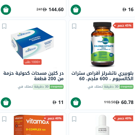
144.60
16
241
45% خصم
+1000 طلب
بلوبيري ناتشرلز أقراص سترات
در كلين مسحات كحولية حزمة
الكالسيوم ، 600 ملجم، 60
من 200 قطعة
قرص، B0234
30 دقيقة
تصلك في
30 دقيقة
تصلك في
11
60.78
110.50
40% خصم
40% خصم