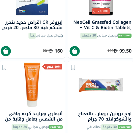
+1000 طلب
NeoCell Grassfed Collagen
إيروفر CR أقراص حديد بتحرر
+ Vit C & Biotin Tablets,
متحكم فيه 30 ملجم، 20 قرص
Pack of 180's
توصيل مجاني
30 دقيقة
توصيل مجاني
غداً
160
99.50
201
199
40% خصم
لوح بروتين بروبار ، بالنعناع
أنيماري بورليند كريم واقي
والشوكولاته 70 جرام
من الشمس بعامل وقاية من
الشمس 50 75 مل
30 دقيقة
تصلك في
توصيل مجاني
30 دقيقة