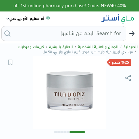
40% off 1st online pharmacy purchase! Code: NEW40
أم سقيم الأولى, دبي
Search for
ال
الصيدلية
/
الجمال والعناية الشخصية
/
العناية بالبشرة
/
كريمات ومرطبات
/
ميلا دي أوبيرز ميلا وايت شيد فيجن كريم نهاري وليلي، 50 مل
%25 خصم