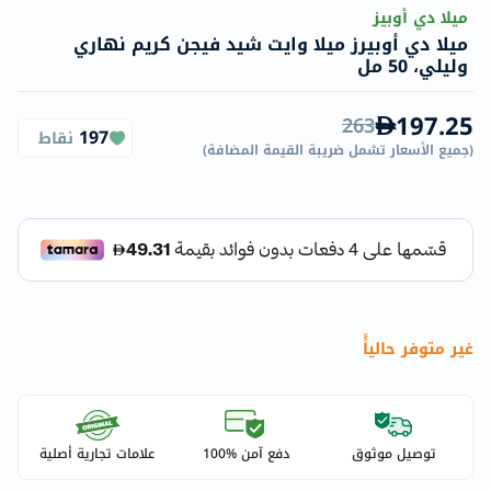
ميلا دي أوبيز
ميلا دي أوبيرز ميلا وايت شيد فيجن كريم نهاري
وليلي، 50 مل
197.25
263
197
نقاط
(
جميع الأسعار تشمل ضريبة القيمة المضافة
)
غير متوفر حالياًً
توصيل موثوق
دفع آمن %100
علامات تجارية أصلية