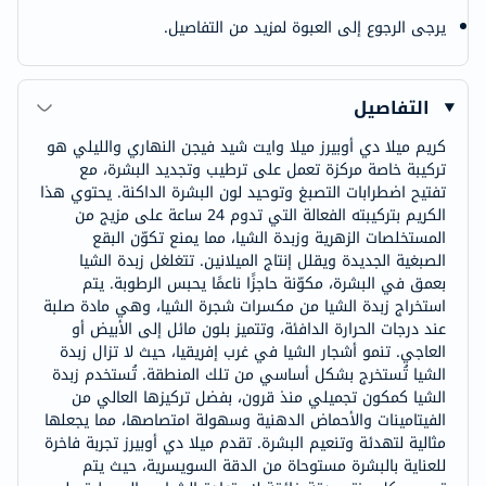
يرجى الرجوع إلى العبوة لمزيد من التفاصيل.
التفاصيل
كريم ميلا دي أوبيرز ميلا وايت شيد فيجن النهاري والليلي هو
تركيبة خاصة مركزة تعمل على ترطيب وتجديد البشرة، مع
تفتيح اضطرابات التصبغ وتوحيد لون البشرة الداكنة. يحتوي هذا
الكريم بتركيبته الفعالة التي تدوم 24 ساعة على مزيج من
المستخلصات الزهرية وزبدة الشيا، مما يمنع تكوّن البقع
الصبغية الجديدة ويقلل إنتاج الميلانين. تتغلغل زبدة الشيا
بعمق في البشرة، مكوّنة حاجزًا ناعمًا يحبس الرطوبة. يتم
استخراج زبدة الشيا من مكسرات شجرة الشيا، وهي مادة صلبة
عند درجات الحرارة الدافئة، وتتميز بلون مائل إلى الأبيض أو
العاجي. تنمو أشجار الشيا في غرب إفريقيا، حيث لا تزال زبدة
الشيا تُستخرج بشكل أساسي من تلك المنطقة. تُستخدم زبدة
الشيا كمكون تجميلي منذ قرون، بفضل تركيزها العالي من
الفيتامينات والأحماض الدهنية وسهولة امتصاصها، مما يجعلها
مثالية لتهدئة وتنعيم البشرة. تقدم ميلا دي أوبيرز تجربة فاخرة
للعناية بالبشرة مستوحاة من الدقة السويسرية، حيث يتم