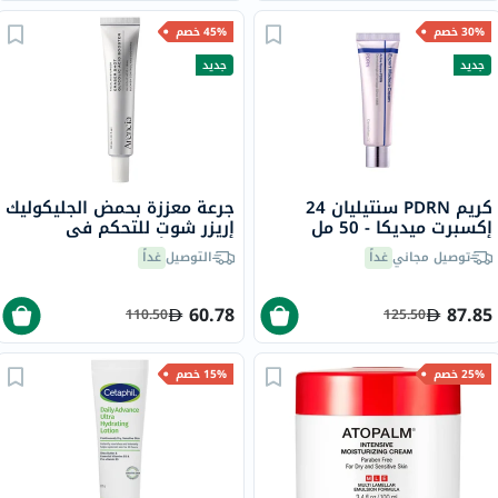
30% خصم
45% خصم
جديد
جديد
كريم PDRN سنتيليان 24
جرعة معززة بحمض الجليكوليك
إكسبرت ميديكا - 50 مل
إريزر شوت للتحكم في
الشوائب أرينسيا - 30 مل
توصيل مجاني
غداً
التوصيل
غداً
60.78
87.85
110.50
125.50
25% خصم
15% خصم