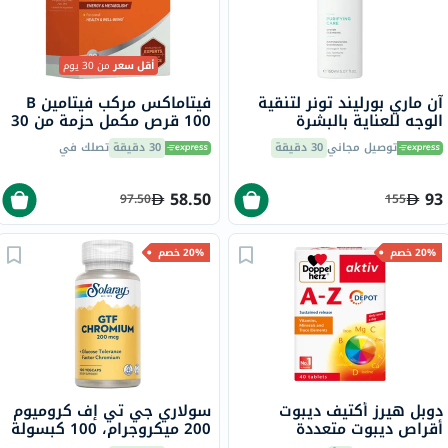
أقل سعر
من 30 يوم
آن ماري بورليند تونر لتنقية
فيتاماكس مركب فيتامين B
الوجه للعناية بالبشرة
100 قرص مكمل حزمة من 30
المعرضة للبقع وحب الشباب
توصيل مجاني
30 دقيقة
30 دقيقة
تصلك في
150 مل
58.50
93
97.50
155
20% خصم
20% خصم
دوبل هيرز أكتيف ديبوت
سولاري جي تي إف كروميوم
أقراص ديبوت متعددة
200 ميكروجرام، 100 كبسولة
الفيتامينات والمعادن للبالغين،