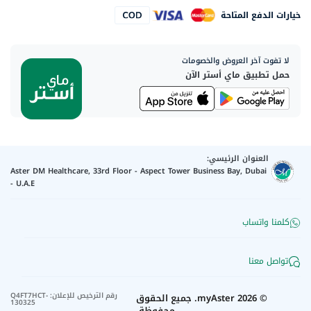
خيارات الدفع المتاحة
لا تفوت آخر العروض والخصومات
حمل تطبيق ماي أستر الآن
العنوان الرئيسي:
Aster DM Healthcare, 33rd Floor - Aspect Tower Business Bay, Dubai
- U.A.E
كلمنا واتساب
تواصل معنا
رقم الترخيص للإعلان
:
Q4FT7HCT-
©
2026
myAster.
جميع الحقوق
130325
محفوظة.