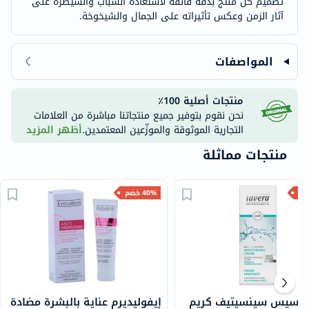
تصميم كل منتج بدقة فائقة لاستعادة الشباب والسيطرة على
آثار الزمن وعكس تأثيراته على الجمال والشيخوخة.
المواصفات
منتجات أصلية 100٪
نحن نقوم بتوفير جميع منتجاتنا مباشرة من العلامات
التجارية الموثوقة والموزّعين المعتمدين.
أظهر المزيد
منتجات مماثلة
40% خصم
ا باسيس سينسيتيف كريم
إيفوليديرم عناية بالبشرة مضادة