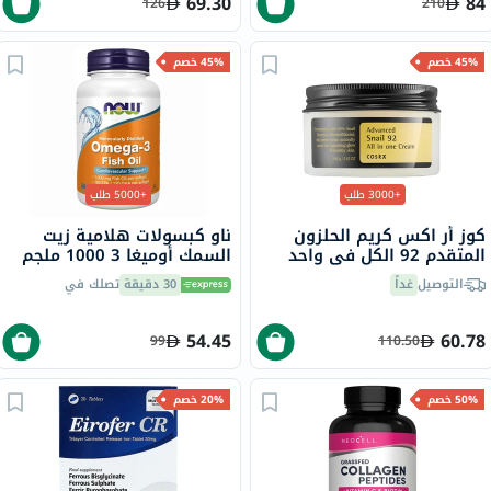
69.30
84
126
210
45% خصم
45% خصم
+3000 طلب
+5000 طلب
كوز أر اكس كريم الحلزون
ناو كبسولات هلامية زيت
المتقدم 92 الكل في واحد
السمك أوميغا 3 1000 ملجم
100 مل
180 EPA / 120 DHA حزمة من
التوصيل
غداً
30 دقيقة
تصلك في
100
54.45
60.78
99
110.50
50% خصم
20% خصم