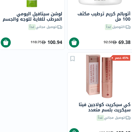
أتوبالم كريم ترطيب مكثف
لوشن سيتافيل اليومي
100 مل
المرطب للغاية للوجه والجسم
للرجال والنساء ذوي البشرة
التوصيل
غداً
توصيل مجاني
غداً
الجافة والحساسة، بدون
رائحة، 225 جرام
100.94
69.38
118.75
92.50
45% خصم
كي سيكريت كولاجين فيتا
سيكريت بلسم متعدد
الاستخدامات مضاد للتجاعيد
توصيل مجاني
غداً
ومفتح للبشرة 11 جرام