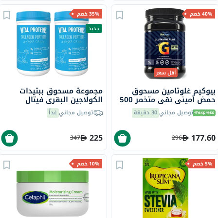
40% خصم
35% خصم
جديد
أقل سعر
بيوكيم غلوتامين مسحوق
مجموعة مسحوق ببتيدات
حمض أميني نقي متخمر 500
الكولاجين البقري فيتال
جرام
بروتينز - 2 × 284 جرام
توصيل مجاني
30 دقيقة
توصيل مجاني
غداً
225
177.60
347
296
5% خصم
10% خصم