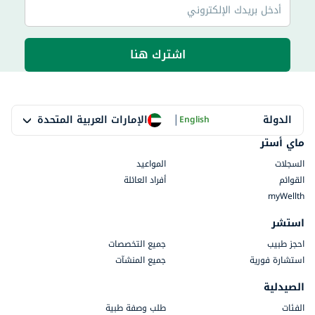
اشترك هنا
|
الإمارات العربية المتحدة
الدولة
English
ماي أستر
السجلات
المواعيد
القوائم
أفراد العائلة
myWellth
استشر
احجز طبيب
جميع التخصصات
استشارة فورية
جميع المنشآت
الصيدلية
الفئات
طلب وصفة طبية