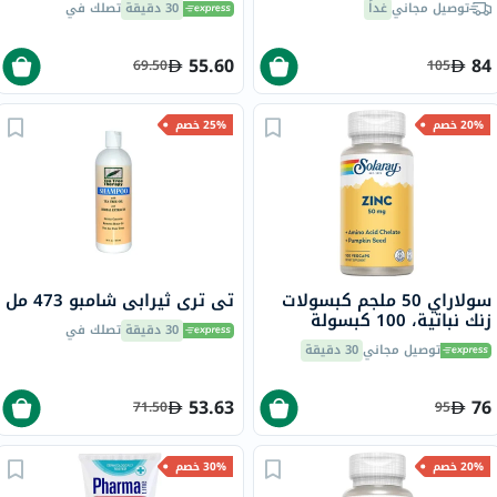
توصيل مجاني
غداً
30 دقيقة
تصلك في
حزمه من 40
55.60
84
69.50
105
20% خصم
25% خصم
سولاراي 50 ملجم كبسولات
تي تري ثيرابي شامبو 473 مل
زنك نباتية، 100 كبسولة
30 دقيقة
تصلك في
توصيل مجاني
30 دقيقة
53.63
76
71.50
95
20% خصم
30% خصم