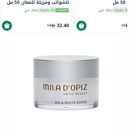
5 مل
للشوائب ومزيلة للمعان 50 مل
30 دقيقة
تصلك في
30 دقيقة
تصلك في
32.40
54
66