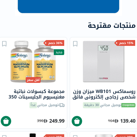
منتجات مقترحة
15% خصم
36% خصم
جديد
أقل سعر
روسماكس WB101 ميزان وزن
مجموعة كبسولات نباتية
شخصي زجاجي إلكتروني فائق
مغنيسيوم الجليسينات 350
النحافة
مجم سولاراي - 2 × 120
توصيل مجاني
30 دقيقة
توصيل مجاني
غداً
كبسولة
249.99
139.40
390
164