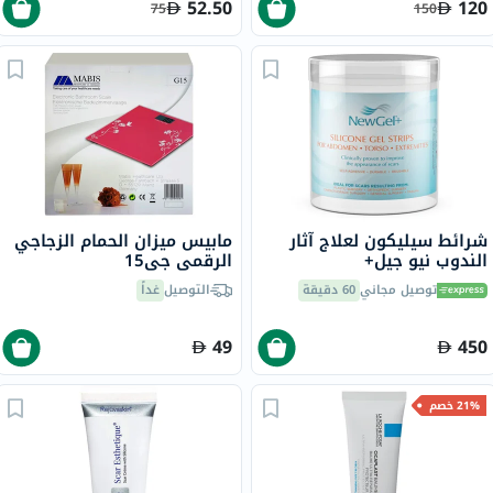
52.50
120
75
150
شرائط سيليكون لعلاج آثار
مابيس ميزان الحمام الزجاجي
الندوب نيو جيل+
الرقمي جي15
توصيل مجاني
60 دقيقة
التوصيل
غداً
49
450
21% خصم