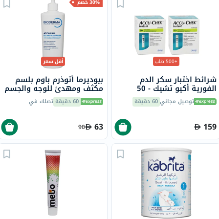
30% خصم
+500 طلب
أقل سعر
شرائط اختبار سكر الدم
بيوديرما أتوذرم باوم بلسم
الفورية أكيو تشيك - 50
مكثف ومهدئ للوجه والجسم
شريط × 2
500 مل
توصيل مجاني
60 دقيقة
60 دقيقة
تصلك في
63
159
90