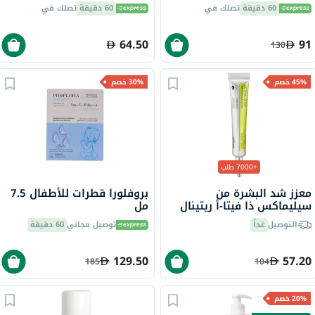
من زيت النخيل، من 0 إلى 6
60 دقيقة
تصلك في
60 دقيقة
تصلك في
أشهر، 400 جرام
64.50
91
130
45% خصم
30% خصم
+7000 طلب
معزز شد البشرة من
بروفلورا قطرات للأطفال 7.5
سيليماكس ذا فيتا-أ ريتينال
مل
شوت، 15 مل
التوصيل
غداً
توصيل مجاني
60 دقيقة
129.50
57.20
185
104
20% خصم