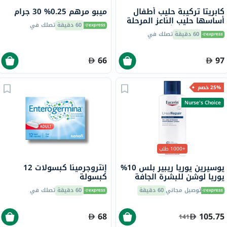
كابريتا تركيبة حليب أطفال
ميبو مرهم 0.25% 30 جرام
أساسها حليب الناعز المرحلة
60 دقيقة
تصلك في
1، من 0 إلى 6 أشهر، 400
60 دقيقة
تصلك في
جرام
66
97
25% خصم
Nurse's Choice
+1000 طلب
يوسيرين يوريا ريبير بلس 10%
إنتروجرمينا كبسولات 12
يوريا لوشن للبشرة الجافة
كبسولة
والخشنة 250 مل
توصيل مجاني
60 دقيقة
60 دقيقة
تصلك في
68
105.75
141