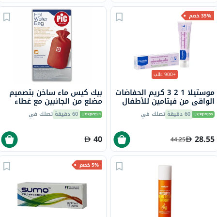
35% خصم
+900 طلب
موستيلا 1 2 3 كريم الحفاضات
بيك كيس ماء ساخن بتصميم
الواقي من فيتامين للأطفال
مضلع من الجانبين مع غطاء
50 مل
60 دقيقة
تصلك في
60 دقيقة
تصلك في
40
28.55
44.25
5% خصم