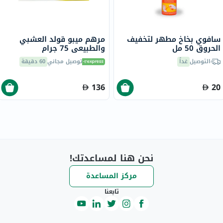
سافوي بخاخ مطهر لتخفيف
مرهم ميبو قولد العشبي
الحروق 50 مل
والطبيعي 75 جرام
التوصيل
غداً
توصيل مجاني
60 دقيقة
136
20
نحن هنا لمساعدتك!
مركز المساعدة
تابعنا