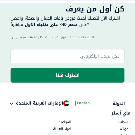
كن أول من يعرف
اشترك الآن لتصلك أحدث عروض باقات الجمال والصحة، واحصل
مباشرةً*!
على
خصم 40٪ على طلبك الأول
40 للعملاء الجدد فقط. تطبق الشروط والأحكام.
خصم يصل إلى
اشترك هنا
|
الإمارات العربية المتحدة
الدولة
English
ماي أستر
السجلات
المواعيد
القوائم
أفراد العائلة