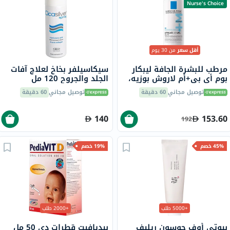
Nurse's Choice
أقل سعر
من 30 يوم
مرطب للبشرة الجافة ليبكار
سيكاسيلفر بخاخ لعلاج آفات
بوم أي بي+أم لاروش بوزيه،
الجلد والجروح 120 مل
400 مل
توصيل مجاني
60 دقيقة
توصيل مجاني
60 دقيقة
140
153.60
192
45% خصم
19% خصم
+5000 طلب
+2000 طلب
بيوتي أوف جوسون ريليف
بيديافيت قطرات دي 50 مل