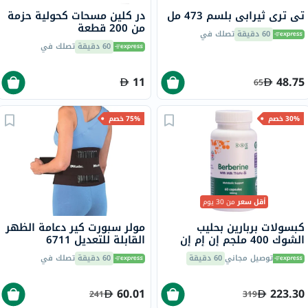
تي تري ثيرابي بلسم 473 مل
در كلين مسحات كحولية حزمة
من 200 قطعة
60 دقيقة
تصلك في
60 دقيقة
تصلك في
11
48.75
65
30% خصم
75% خصم
أقل سعر
من 30 يوم
كبسولات بربارين بحليب
مولر سبورت كير دعامة الظهر
الشوك 400 ملجم إن إم إن
القابلة للتعديل 6711
بايو، لدعم الكبد - 60 كبسولة
توصيل مجاني
60 دقيقة
60 دقيقة
تصلك في
60.01
223.30
241
319