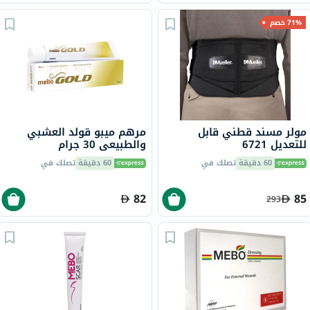
71% خصم
مولر مسند قطني قابل
مرهم ميبو قولد العشبي
للتعديل 6721
والطبيعي 30 جرام
60 دقيقة
تصلك في
60 دقيقة
تصلك في
82
85
293