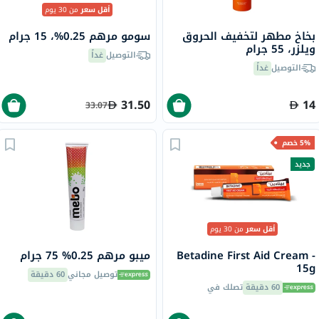
أقل سعر
من 30 يوم
بخاخ مطهر لتخفيف الحروق
سومو مرهم 0.25%، 15 جرام
ويلزر، 55 جرام
التوصيل
غداً
التوصيل
غداً
31.50
14
33.07
5% خصم
جديد
أقل سعر
من 30 يوم
Betadine First Aid Cream -
ميبو مرهم 0.25% 75 جرام
15g
توصيل مجاني
60 دقيقة
60 دقيقة
تصلك في