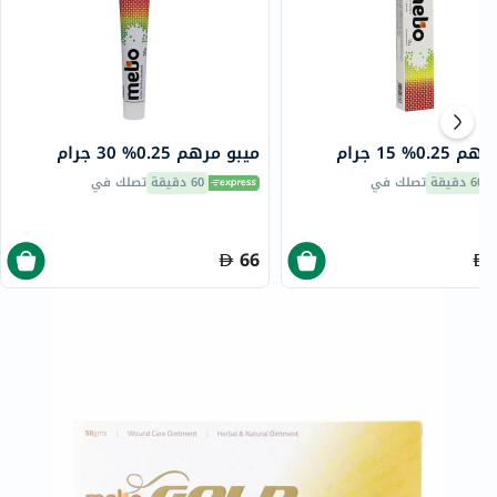
0.2% 15 جرام
ميبو مرهم 0.25% 30 جرام
60 دقيقة
تصلك في
60 دقيقة
تصلك في
66