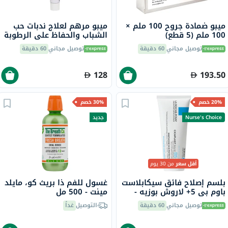
ميبو ضمادة جروح 100 ملم ×
ميبو مرهم لعلاج ندبات حب
100 ملم (5 قطع)
الشباب والحفاظ على الرطوبة
50 جرام
توصيل مجاني
60 دقيقة
توصيل مجاني
60 دقيقة
128
193.50
20% خصم
30% خصم
Nurse's Choice
جديد
أقل سعر
من 30 يوم
بلسم إصلاح فائق سيكابلاست
غسول للفم ذا بريث كو، مايلد
باوم بي 5+ لاروش بوزيه -
مينت - 500 مل
100 مل
توصيل مجاني
60 دقيقة
التوصيل
غداً