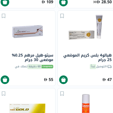
109
28.50
30
هيالو4 بلس كريم الموضعي
سيتو-هيل مرهم 0.25%
25 جرام
موضعي 30 جرام
التوصيل
غداً
60 دقيقة
تصلك في
55
47