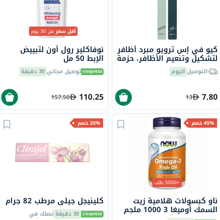
أقل سعر
من 30 يوم
كيو في إس ترويو مبرد أظافر
نوفاكلير رول أون لتبييض
لتشكيل وتنعيم الأظافر، حزمة
الإبط 50 ​​مل
من 2
التوصيل
اليوم
توصيل مجاني
30 دقيقة
110.25
7.80
157.50
13
45% خصم
20% خصم
+5000 طلب
ناو كبسولات هلامية زيت
كلينيجل جيلي مرطب 82 جرام
السمك أوميغا 3 1000 ملجم
30 دقيقة
تصلك في
180 EPA / 120 DHA حزمة من