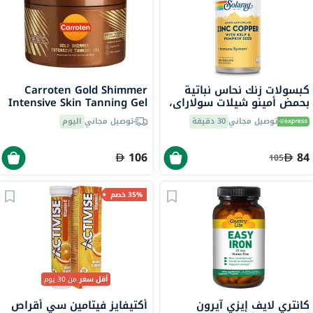
كبسولات زنك نحاس نباتية
Carroten Gold Shimmer
بحمض أمينو شيلات سولاراي،
Intensive Skin Tanning Gel
100 كبسولة
150ml
توصيل مجاني
30 دقيقة
توصيل مجاني
اليوم
106
84
105
35% خصم
أقل سعر
من 30 يوم
كانتري لايف إيزي آيرون
أكتيفايز فيتامين سي أقراص