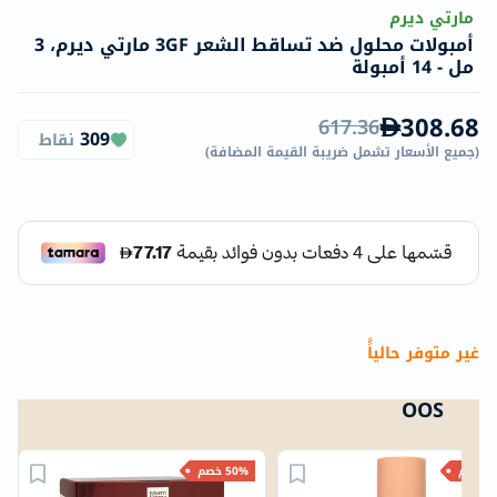
مارتي ديرم
أمبولات محلول ضد تساقط الشعر 3GF مارتي ديرم، 3
مل - 14 أمبولة
308.68
617.36
309
نقاط
(
جميع الأسعار تشمل ضريبة القيمة المضافة
)
غير متوفر حالياًً
OOS
خصم
50% خصم