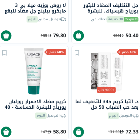
جل التنظيف المضاد للبثور
لا روش بوزيه ميلا بي 3
يورياج هيسياك، للبشرة
مايكرو بيلينج جل مضاد للبقع
الدهنية - 50 مل
والمنقي مع النياسيناميد 200
30 دقيقة
تصلك في
توصيل مجاني
اليوم
مل
79.80
50.40
133
126
45% خصم
60% خصم
+9000 طلب
د. ألتيا كريم 345 للتخفيف لما
كريم مضاد الاحمرار روزليان
بعد حب الشباب 50 مل
يورياج للبشرة الحساسة - 40
مل
التوصيل
اليوم
التوصيل
اليوم
58.80
72.33
147
131.50