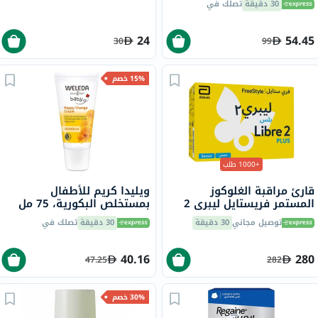
30 دقيقة
تصلك في
100
24
54.45
30
99
15% خصم
+1000 طلب
قارئ مراقبة الغلوكوز
ويليدا كريم للأطفال
المستمر فريستايل ليبري 2
بمستخلص البكورية، 75 مل
بلس، المزود بمستشعر فلاش
توصيل مجاني
30 دقيقة
30 دقيقة
تصلك في
40.16
280
47.25
282
30% خصم