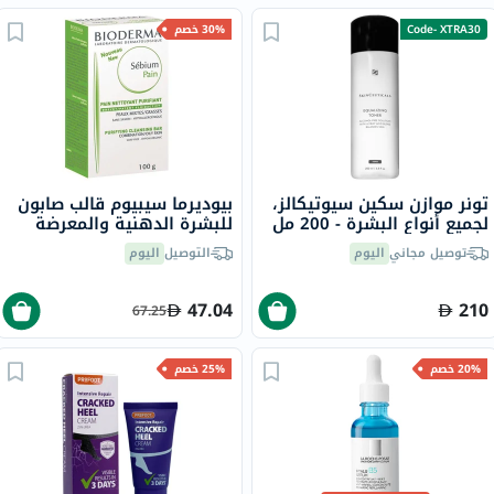
Code- XTRA30
30% خصم
تونر موازن سكين سيوتيكالز،
بيوديرما سيبيوم قالب صابون
لجميع أنواع البشرة - 200 مل
للبشرة الدهنية والمعرضة
لحب الشباب 100 جرام
توصيل مجاني
اليوم
التوصيل
اليوم
47.04
210
67.25
20% خصم
25% خصم