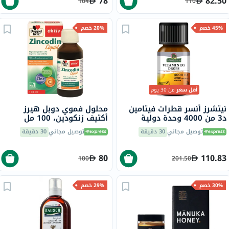
78
82.50
104
110
45% خصم
20% خصم
أقل سعر
من 30 يوم
نيتشرز أنسر قطرات فيتامين
محلول فموي دوبل هيرز
د3 من 4000 وحدة دولية
أكتيف زنكودين، 100 مل
لصحة العظام والعضلات 15
توصيل مجاني
30 دقيقة
توصيل مجاني
30 دقيقة
مل
80
110.83
100
201.50
30% خصم
29% خصم