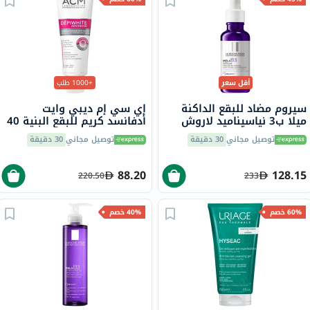
أقل سعر
+1000 طلب
سيروم مضاد للبقع الداكنة
إي سي إم ديبي وايت
ميلا ب3 نياسيناميد لاروش
أدفانسد كريم للبقع البنية 40
بوزيه، لجميع أنواع البشرة -
مل
توصيل مجاني
30 دقيقة
توصيل مجاني
30 دقيقة
30 مل
88.20
128.15
220.50
233
60% خصم
40% خصم