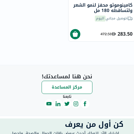
كامينوموتو محفز لنمو الشعر
ولتساقطه 180 مل
توصيل مجاني
اليوم
283.50
472.50
نحن هنا لمساعدتك!
مركز المساعدة
تابعنا
كن أول من يعرف
اشترك الآن لتصلك أحدث عروض باقات الجمال والصحة، واحصل