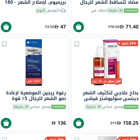
مضاد لتساقط الشعر للرجال
بريميوم، لإصلاح الشعر - 180
والنساء 100 مل
جرام
30 دقيقة
تصلك في
التوصيل
اليوم
47
71.40
73.50
178.50
25% خصم
أقل سعر
من 30 يوم
+500 طلب
بخاخ علاجي لتكثيف الشعر
رغوة ريجين الموضعية لإعادة
دينسي-سوليوشنز فيشي
نمو الشعر للرجال 5٪ قوة
ديركوس، 100 مل
إضافية 73 مل
توصيل مجاني
30 دقيقة
توصيل مجاني
30 دقيقة
136
158.25
211
32% خصم
25% خصم