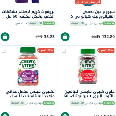
أقل سعر
من 30 يوم
سيروم عين بحمض
بروفوت كريم لإصلاح تشققات
الهيالورونيك هيالو بي 5
الكعب بشكل مكثف، 60 مل
لاروش بوزيه، مضاد للشيخوخة
توصيل مجاني
30 دقيقة
30 دقيقة
تصلك في
- 15 مل
35.25
132.80
47
166
25% خصم
25% خصم
حلوى شيوي فايتس للبالغين
تشيوي فيتس مكمل غذائي
بالتوت البري + بروبيوتيك، 60
متعدد الفيتامينات للنساء
قطعة
حلوى جيلاتينية للبالغين حزمة
توصيل مجاني
30 دقيقة
توصيل مجاني
30 دقيقة
من 60