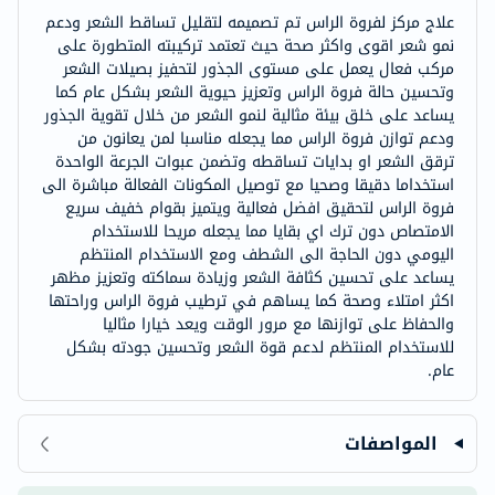
علاج مركز لفروة الراس تم تصميمه لتقليل تساقط الشعر ودعم
نمو شعر اقوى واكثر صحة حيث تعتمد تركيبته المتطورة على
مركب فعال يعمل على مستوى الجذور لتحفيز بصيلات الشعر
وتحسين حالة فروة الراس وتعزيز حيوية الشعر بشكل عام كما
يساعد على خلق بيئة مثالية لنمو الشعر من خلال تقوية الجذور
ودعم توازن فروة الراس مما يجعله مناسبا لمن يعانون من
ترقق الشعر او بدايات تساقطه وتضمن عبوات الجرعة الواحدة
استخداما دقيقا وصحيا مع توصيل المكونات الفعالة مباشرة الى
فروة الراس لتحقيق افضل فعالية ويتميز بقوام خفيف سريع
الامتصاص دون ترك اي بقايا مما يجعله مريحا للاستخدام
اليومي دون الحاجة الى الشطف ومع الاستخدام المنتظم
يساعد على تحسين كثافة الشعر وزيادة سماكته وتعزيز مظهر
اكثر امتلاء وصحة كما يساهم في ترطيب فروة الراس وراحتها
والحفاظ على توازنها مع مرور الوقت ويعد خيارا مثاليا
للاستخدام المنتظم لدعم قوة الشعر وتحسين جودته بشكل
عام.
المواصفات