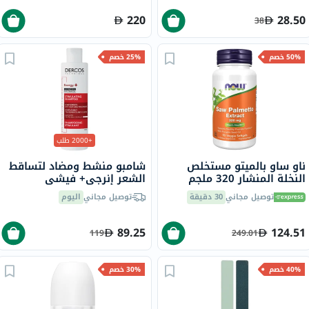
220
28.50
38
50% خصم
25% خصم
+2000 طلب
ناو ساو بالميتو مستخلص
شامبو منشط ومضاد لتساقط
النخلة المنشار 320 ملجم
الشعر إنرجي+ فيشي
كبسولات هلامية لصحة
ديركوس، 200 مل
توصيل مجاني
30 دقيقة
توصيل مجاني
اليوم
الرجال ووظيفة البروستاتا
الصحية، حزمة من 90
89.25
124.51
119
249.01
40% خصم
30% خصم