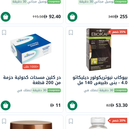
توصيل مجاني
30 دقيقة
توصيل مجاني
30 دقيقة
مل
92.40
255
115.50
340
35% خصم
+1000 طلب
بيوكاب نيوتريكولور ديليكاتو
در كلين مسحات كحولية حزمة
4.0 - بني طبيعي 140 مل
من 200 قطعة
30 دقيقة
تصلك في
30 دقيقة
تصلك في
11
53.30
82
20% خصم