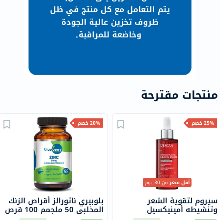
منتجات مقترحة
25% خصم
20% خصم
أقل سعر
من 30 يوم
سيروم لتقوية الشعر
بلوبيري ناتورالز أقراص الزنك
وتنشيطه أمينيكسيل
المخلبي 50 ملجمم 100 قرص
كلينيكال فيشي ديركوس، 90
B0272