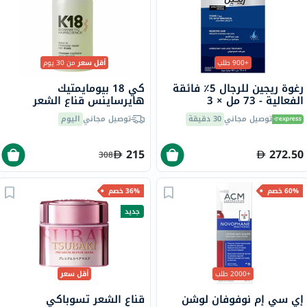
+900 طلب
أقل سعر
من 30 يوم
رغوة ريجين للرجال 5٪ فائقة
كي 18 بيومايمتيك
الفعالية - 73 مل × 3
هايرساينس قناع الشعر
لإصلاح الشعر الجزيئي بدون
توصيل مجاني
30 دقيقة
توصيل مجاني
اليوم
شطف 50 مل
215
272.50
308
60% خصم
36% خصم
جديد
+2000 طلب
أقل سعر
إي سي إم نوفوفان لوشن
قناع الشعر تسوباكي