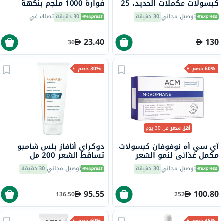
كبسولات مكملات الحديد، 25
فوارة 1000 ملجم بنكهة
ملجم، لعلاج نقص الحديد،
البرتقال حزمة من 20
توصيل مجاني
30 دقيقة
30 دقيقة
تصلك في
حزمة من 90
23.40
130
36
60% خصم
30% خصم
أقل سعر
من 30 يوم
آي سي أم نوفوفان كبسولات
دوكراي أنافاز بلس شامبو
مكمل غذائي لنمو الشعر
تساقط الشعر 200 مل
والأظافر حزمة من 60
توصيل مجاني
30 دقيقة
توصيل مجاني
30 دقيقة
95.55
100.80
136.50
252
45% خصم
60% خصم