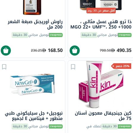
أقل سعر
من 30 يوم
ذا ترو هني عسل مثالي ،
راوش أوريجنل صبغة الشعر
1000+ MGO 22+ UMF™، 250
200 مل
جرام
توصيل مجاني
30 دقيقة
توصيل مجاني
30 دقيقة
168.50
490.35
236.25
700.50
25% خصم
كين جينجيفال معجون أسنان
نيوجيل+ جل سيليكوني طبي
75 مل
متطور + فيتامين E لجميع
أنواع الندبات 15 جرام
30 دقيقة
تصلك في
توصيل مجاني
30 دقيقة