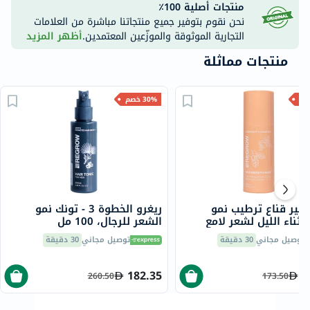
منتجات أصلية 100٪
نحن نقوم بتوفير جميع منتجاتنا مباشرة من العلامات
التجارية الموثوقة والموزّعين المعتمدين.
أظهر المزيد
منتجات مماثلة
30% خصم
هير قناع ترطيب نمو
ريغرو الخطوة 3 - تونك نمو
أثناء الليل لشعر لامع
الشعر للرجال، 100 مل
مل
توصيل مجاني
30 دقيقة
توصيل مجاني
30 دقيقة
182.35
1
260.50
173.50