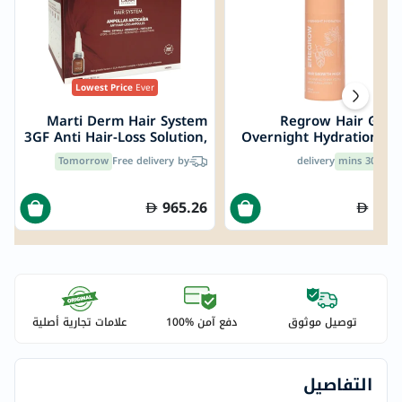
Lowest Price
Ever
Marti Derm Hair System
Regrow Hair Gro
3GF Anti Hair-Loss Solution,
Overnight Hydration M
3ml - 28 Ampoules
For Shiny & Healthy H
Tomorrow
Free delivery by
delivery
30 mins
Free
200
965.26
173
توصيل موثوق
دفع آمن %100
علامات تجارية أصلية
التفاصيل