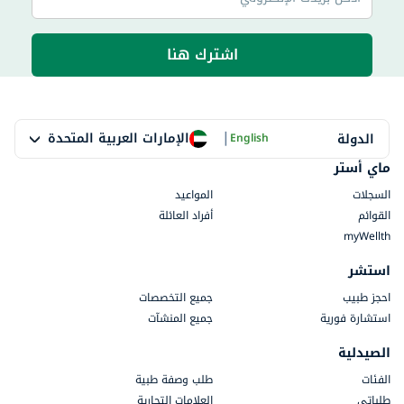
اشترك هنا
|
الإمارات العربية المتحدة
الدولة
English
ماي أستر
السجلات
المواعيد
القوائم
أفراد العائلة
myWellth
استشر
احجز طبيب
جميع التخصصات
استشارة فورية
جميع المنشآت
الصيدلية
الفئات
طلب وصفة طبية
طلباتي
العلامات التجارية