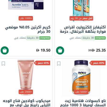
أقل سعر
من 30 يوم
+1000 طلب
أكتيفايز إلكتروليت أقراص
كريم أكرتين 0.05% موضعي
فوارة بنكهة البرتقال، حزمة
30 جرام
من 20
30 دقيقة
تصلك في
30 دقيقة
تصلك في
19.50
25.35
39
45% خصم
65% خصم
+5000 طلب
+2000 طلب
ناو كبسولات هلامية زيت
ميديكوب كولاجين قناع الوجه
السمك أوميغا 3 1000 ملجم
الليلي رابينغ بيل أوف مع