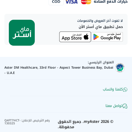
خيارات الدفع المتاحة
لا تفوت آخر العروض والخصومات
حمل تطبيق ماي أستر الآن
العنوان الرئيسي:
Aster DM Healthcare, 33rd Floor - Aspect Tower Business Bay, Dubai
- U.A.E
كلمنا واتساب
تواصل معنا
رقم الترخيص للإعلان
:
Q4FT7HCT-
©
2026
myAster.
جميع الحقوق
130325
محفوظة.