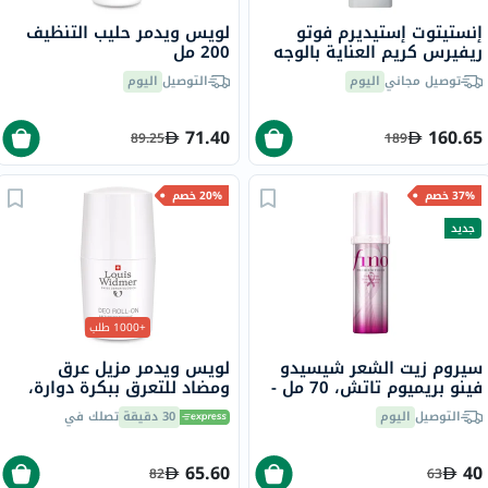
إنستيتوت إستيديرم فوتو
لويس ويدمر حليب التنظيف
ريفيرس كريم العناية بالوجه
200 مل
المضاد للبقع الداكنة وفرط
توصيل مجاني
اليوم
التوصيل
اليوم
التصبغ 50 مل
71.40
160.65
89.25
189
37% خصم
20% خصم
جديد
+1000 طلب
سيروم زيت الشعر شيسيدو
لويس ويدمر مزيل عرق
فينو بريميوم تاتش، 70 مل -
ومضاد للتعرق ببكرة دوارة،
إصدار الشريط الوردي
بدون رائحة، 50 مل
التوصيل
اليوم
30 دقيقة
تصلك في
65.60
40
82
63