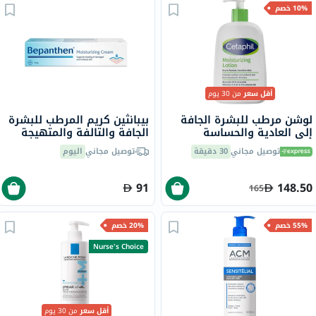
10% خصم
أقل سعر
من 30 يوم
لوشن مرطب للبشرة الجافة
بيبانثين كريم المرطب للبشرة
إلى العادية والحساسة
الجافة والتالفة والمتهيجة
سيتافيل، 473 مل
100 جرام
توصيل مجاني
30 دقيقة
توصيل مجاني
اليوم
91
148.50
165
55% خصم
20% خصم
Nurse's Choice
أقل سعر
من 30 يوم