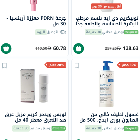
أقل سعر
من 30 يوم
توبيكريم دي إيه بلسم مرطب
جرعة PDRN معززة أرينسيا -
للبشرة الحساسة والجافة جدًا
30 مل
200 مل
توصيل مجاني
30 دقيقة
التوصيل
اليوم
60.78
128.63
110.50
257.25
30% خصم
20% خصم
غسول لطيف خالي من
لويس ويدمر كريم مزيل عرق
الصابون يوري ايدج، 500 مل
ضد التعرق معطر 40 مل
توصيل مجاني
30 دقيقة
توصيل مجاني
30 دقيقة