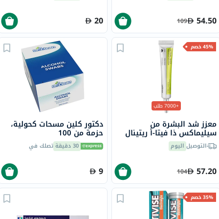
20
54.50
109
45% خصم
+7000 طلب
معزز شد البشرة من
دكتور كلين مسحات كحولية،
سيليماكس ذا فيتا-أ ريتينال
حزمة من 100
شوت، 15 مل
التوصيل
اليوم
30 دقيقة
تصلك في
9
57.20
104
35% خصم