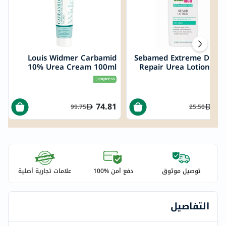
Louis Widmer Carbamid
Sebamed Extreme Dry S
10% Urea Cream 100ml
Repair Urea Lotion 20
74.81
24
99.75
25.50
توصيل موثوق
دفع آمن %100
علامات تجارية أصلية
التفاصيل