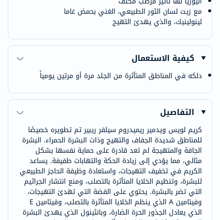
اليوريا لها تأثير مرطب مكثف
مع زيت لسان الثور الطبيعي، الغني بحمض غاما
لينولينيك، والذي يهدئ التهيج
كيفية الاستعمال
دلكه في المناطق المتأثرة من الجلد مرة أو مرتين يومياً
التفاصيل
كريم لويس ويدمير ريميدروم سيلفر ريبير تم تطويره خصيصًا
للمناطق شديدة الجفاف والتهيج وذات البشرة الحمراء. البشرة
الجافة والمتهيجة لم تعد قادرة على حماية نفسها بشكل
مثالي، مما يؤدي إلى زيادة الحكة والتهابات طفيفة. يساعد
الكريم في تخفيف التهيجات، واستعادة وظيفة الحاجز الطبيعي
للبشرة، وتنظيم الخلايا المتأثرة بالتصلب، ومنع انتشار الجراثيم
التي تضر بالبشرة. يحتوي على الفضة التي تهدئ التهيجات،
وفيتامين A الذي ينظم الخلايا المتأثرة بالتصلب، وفيتامين E
الذي يعادل الجذور الحرة الضارة، وبانثينول الذي يهدئ البشرة