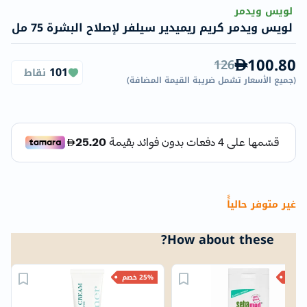
لويس ويدمر
لويس ويدمر كريم ريميدير سيلفر لإصلاح البشرة 75 مل
100.80
126
101
نقاط
(
جميع الأسعار تشمل ضريبة القيمة المضافة
)
غير متوفر حالياًً
How about these?
م
25% خصم