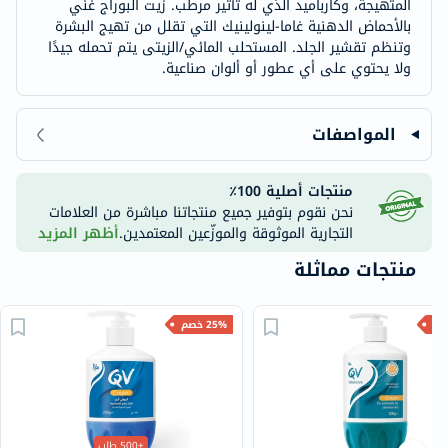
المتهيجة، وكارباميد الذي له تأثير مرطب. زيت البوراج غني
بالأحماض الدهنية غاما-لينولينيك التي تقلل من تهيج البشرة
وتنظم تقشير الجلد. المستحلب المائي/الزيتى يتم تحمله جيدًا
ولا يحتوي على أي عطور أو ألوان صناعية.
المواصفات
منتجات أصلية 100٪
نحن نقوم بتوفير جميع منتجاتنا مباشرة من العلامات
التجارية الموثوقة والموزّعين المعتمدين.
أظهر المزيد
منتجات مماثلة
25% خصم
+500 طلب