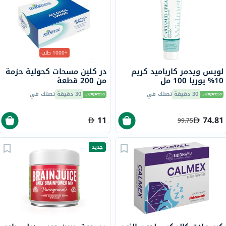
+1000 طلب
لويس ويدمر كارباميد كريم
در كلين مسحات كحولية حزمة
10% يوريا 100 مل
من 200 قطعة
30 دقيقة
تصلك في
30 دقيقة
تصلك في
11
74.81
99.75
جديد