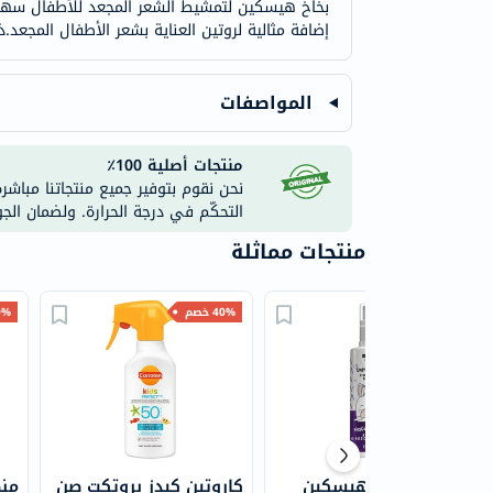
بخاخ هيسكين لتمشيط الشعر المجعد للأطفال سهولة
إضافة مثالية لروتين العناية بشعر الأطفال المجعد.ذ
المواصفات
منتجات أصلية 100٪
نحن نقوم بتوفير جميع منتجاتنا مباشر
التحكّم في درجة الحرارة. ولضمان الج
منتجات مماثلة
45% خصم
40% خصم
20% 
بخاخ تمشيط هيسكين
كاروتين كيدز بروتكت صن
من