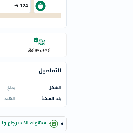
century
124
79
accu-
chek
activise
acuvue
annemarie-
borlind
توصيل موثوق
webber-
naturals
التفاصيل
aveeno
freestylelibre
الشكل
بخاخ
cetaphil
CHalpha
بلد المنشأ
الهند
cerave
dralthea
mustela
سهولة الاسترجاع والإ
celimax