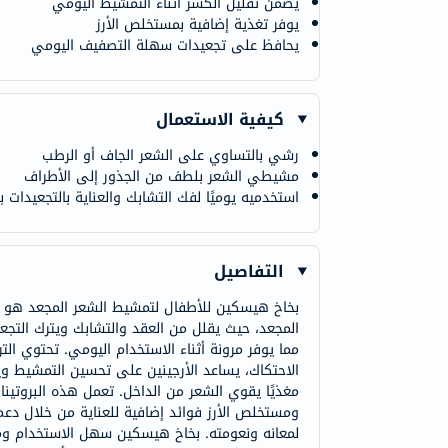
يضمن تقليل الكسر أثناء التمشيط اليومي
يوفر تغذية إضافية بمستخلص الأرز
يحافظ على تجعيدات سهلة التصفيف اليومي
كيفية الاستعمال
رشي بالتساوي على الشعر الجاف أو الرطب
مشيطي الشعر بلطف من الجذور إلى الأطراف
استخدميه يوميًا لفك التشابك والعناية بالتجعيدات 
التفاصيل
بخاخ هيسكين للأطفال لتمشيط الشعر المجعد هو ح
المجعد، حيث يقلل من العقد والتشابك ويترك التج
مما يوفر مرونة أثناء الاستخدام اليومي. تحتوي ال
الاحتكاك، يساعد الأرجينين على تحسين التمشيط ويقل
مغذيًا يقوي الشعر من الداخل. تعمل هذه البروتين
ومستخلص الأرز فوائد إضافية للعناية من خلال دعم ا
لمعانه ونعومته. بخاخ هيسكين سهل الاستخدام ومناس