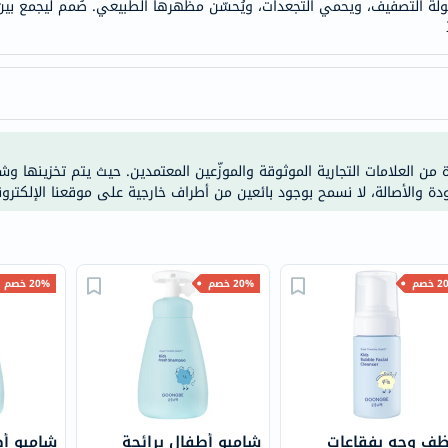
 التصفيف، ويحمي التجعدات، ويُحسّن مظهرها الطبيعي. صُمم ليجمع بين ف
خسارة
الوزن
فحص
صحي
روتيني
باقة
القلب
ة من العلامات التجارية الموثوقة والموزّعين المعتمدين. حيث يتم تخزينها و
ودة والأصالة، لا نسمح بوجود بائعين من أطراف خارجية على موقعنا الإلكترون
الصحي
Original
IV
اختبار
خصم
20% خصم
20% خصم
التحسس
الغذائي
الحالة
الصحية
البشرة
والشعر
ظف وجه بفقاعات
شامبو أطفال برائحة
شامبو أ