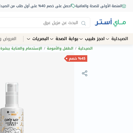
المنصة الأولى للصحة والعافية
احصل على خصم 40% على أول طلب من الصيدلية أونلاين استخدم الكود: NEW40
الصيدلية
احجز طبيب
بوابة الصحة
البصريات
العروض و
الصيدلية
/
الطفل والأمومة
/
الإستحمام والعناية ببشرة 
%45 خصم