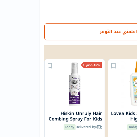
اعلمني عند التوفر
45% خصم
Hiskin Unruly Hair
Lovea Kids
Combing Spray For Kids
Hi
150ml
Moist
Today
Delivered by
Toda