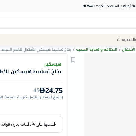
Site
الخصومات
Navigation
الأطفال
/
النظافة والعناية الصحية
/
بخاخ تمشيط هيسكين للأطفال للشعر المجعد، 150 مل
الصيدلية
هيسكين
بخاخ تمشيط هيسكين للأطفال ل
الماركات
NDL
24.75
45
Humantara
(
جميع الأسعار تشمل ضريبة القيمة ال
carroten
betadine
La
Roche
Posay