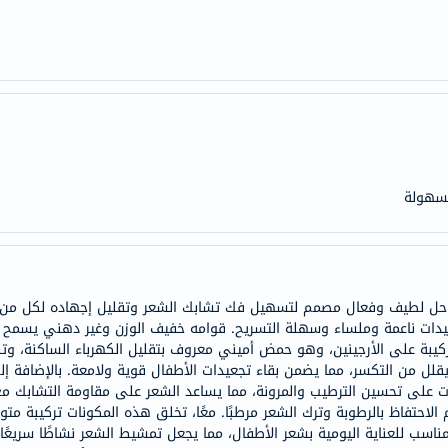
doppelherz
NMN
dessert-
essence
Biochem
SVR
skinceuticals
بسهولة
feel
true-
honey
الصحة
ل لطيف وفعال مصمم لتسهيل فك تشابك الشعر وتقليل إجهاده لكل من الأط
والمكملات
عيدات ناعمة وملساء وسهلة التسريح. قوامه خفيف الوزن وغير دهني يسمح 
أساسيات
تركيبة على الأرجينين، وهو حمض أميني معروف بتقليل الكهرباء الساكنة، وتن
ل من التكسر، مما يضمن بقاء تجعيدات الأطفال قوية ولامعة. بالإضافة إلى ذ
العناية
ات على تحسين الترطيب والمرونة، مما يساعد الشعر على مقاومة التشابك مع
الصحية
لاحتفاظ بالرطوبة وترك الشعر مرطبًا. معًا، تخلق هذه المكونات تركيبة متواز
باقة
ب للعناية اليومية بشعر الأطفال، مما يجعل تمشيط الشعر نشاطًا سريعًا وخا