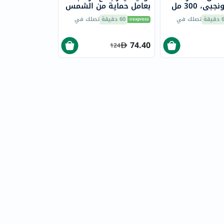
ي، 300 مل
بعامل حماية من الشمس
50+، 150 مل
يقة
تصلك في
60 دقيقة
تصلك في
74.40
124