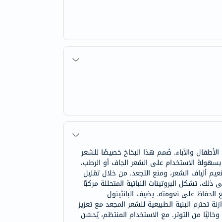
فال والآباء. صُمم هذا البخاخ خصيصًا للشعر
بسهولة الاستخدام على الشعر الجاف أو الرطب،
عيم ألياف الشعر، ومنع التجعد. من خلال تقليل
لك، تشكل البروتينات النباتية المتحللة مركبًا
 الحفاظ على نعومته. يضيف البانثينول
نة تحترم البنية الطبيعية للشعر المجعد مع تعزيز
ليًا من التوتر. مع الاستخدام المنتظم، يُحسّن