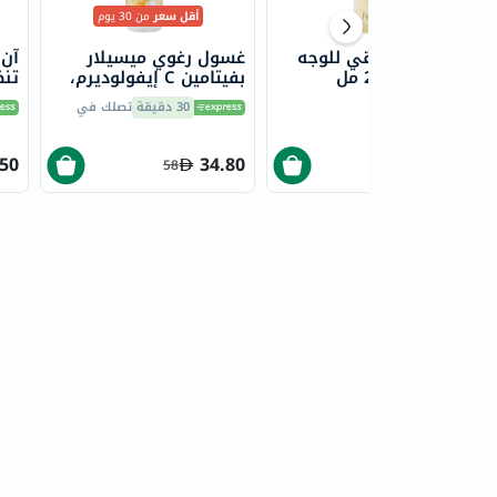
أقل سعر
من 30 يوم
غسول جل منقي للوجه
غسول رغوي ميسيلار
آن 
فيل فري، 200 مل
بفيتامين C إيفولوديرم،
تنظ
150 مل
المخ
التوصيل
غداً
30 دقيقة
تصلك في
.50
34.80
29.90
58
46