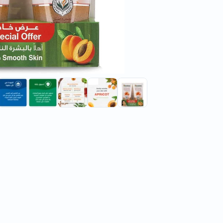
35% خصم
os Facial
Himalaya Moisturizing
er 200ml
Aloe Vera Face Wash -
150ml x 2
vered by
Tomorrow
Delivered by