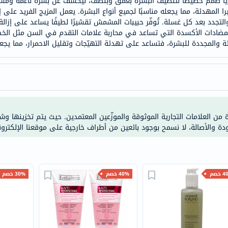
ا صُمم خصيصًا لتنظيف البشرة بعمق وبلطف، ليكشف عن بشرة ناعمة ومشر
خسارة
 المهدئة، مما يجعله مناسبًا لجميع أنواع البشرة. يعمل المزيج الفريد على إ
الوزن
لتجدد بعد كل غسلة. تُوفّر حبيبات المشمش تقشيرًا لطيفًا يساعد على إزالة خ
فحص
مضادات الأكسدة التي تساعد في محاربة علامات التقدم في السن مثل الخطو
ئة والمجددة للبشرة، فتساعد على تهدئة التهيّجات وتقليل الاحمرار، مما يجعل
صحي
روتيني
باقة
القلب
الصحي
Original
ة من العلامات التجارية الموثوقة والموزّعين المعتمدين. حيث يتم تخزينها و
ودة والأصالة، لا نسمح بوجود بائعين من أطراف خارجية على موقعنا الإلكترون
IV
اختبار
التحسس
الغذائي
خصم
40% خصم
30% خصم
الحالة
الصحية
البشرة
والشعر