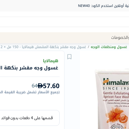
Site
الخصومات
Navigation
غسول ومنظفات الوجه
/
غسول وجه مقشر بنكهة المشمش هيمالايا - 150 مل × 2
الصيدلية
هيمالايا
غسول وجه مقشر بنكهة المشمش هي
الماركات
NDL
57.60
64
Humantara
(
جميع الأسعار تشمل ضريبة القيمة ال
carroten
betadine
La
Roche
Posay