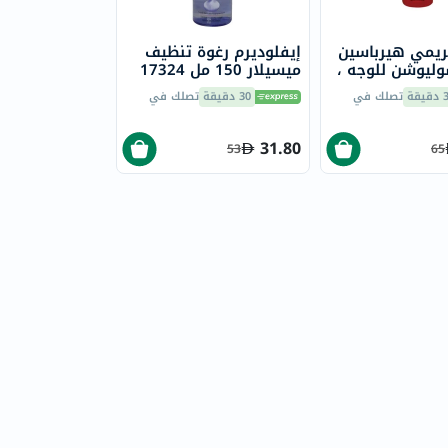
يمي هيرباسين
إيفلوديرم رغوة تنظيف
ليوشن للوجه ،
ميسيلار 150 مل 17324
يقة
تصلك في
30 دقيقة
تصلك في
31.80
53
65