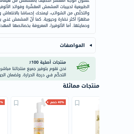
غسول الوجه المقشّر اللطيف بالمشمش من هيمالاي
الطبيعية لحبيبات المشمش المقشّرة وفوائد الألوفيرا
والتخلّص من الشوائب، ليمنحك إحساسًا بالانتعاش وا
مظهرًا أكثر نضارة وحيوية. كما أنّ المشمش غني ب
وحمايتها. أما الألوفيرا، المعروفة بخصائصها المهد
المواصفات
منتجات أصلية 100٪
نحن نقوم بتوفير جميع منتجاتنا مباشر
التحكّم في درجة الحرارة. ولضمان الج
منتجات مماثلة
35% خصم
40% خصم
40% 