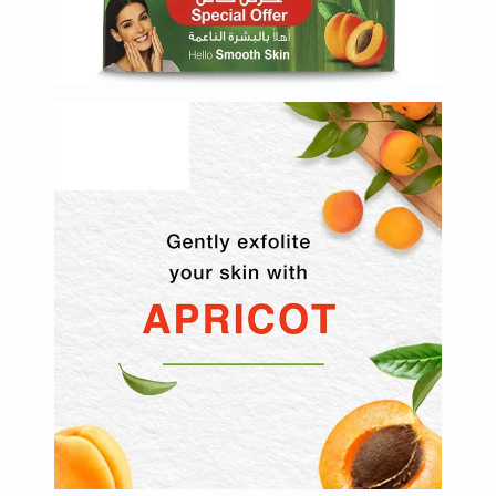
البروستاتا
الفيتامينات
مالتي
فيتامين
فيتامين
أ
فيتامين
ب
فيتامين
ج
فيتامين
د
فيتامين
هـ
المعادن
المغنيسيوم
الحديد