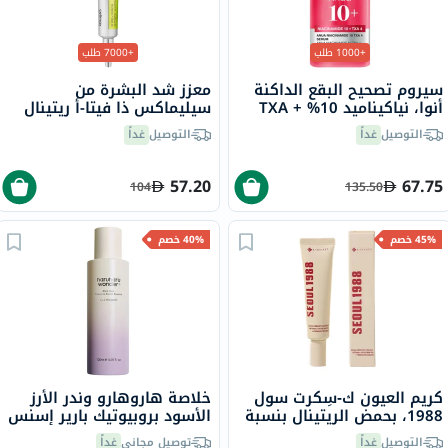
+1000 طلب
+7000 طلب
سيروم تصحيح البقع الداكنة
معزز شد البشرة من
أنوا، نياكيناميد 10% + TXA
سيليماكس ذا فيتا-أ ريتينال
4%، 30 مل
شوت، 15 مل
التوصيل
غداً
التوصيل
غداً
57.20
67.75
104
135.50
45% خصم
40% خصم
كريم العيون ك‑سِكرت سول
خلاصة هاروهارو وندر الأرز
1988، بحمض الريتينال بنسبة
الأسود بروبيوتيك بارير إسنس
4% في ليبوزوم، 30 مل
120 مل
التوصيل
غداً
توصيل مجاني
غداً