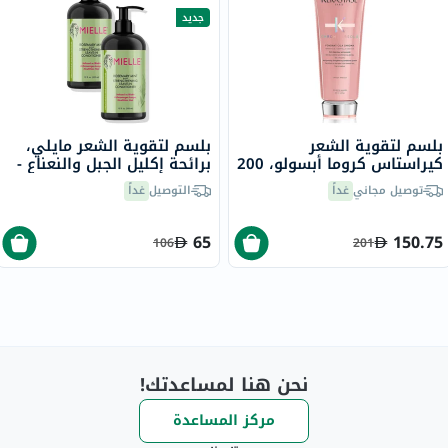
جديد
بلسم لتقوية الشعر
بلسم لتقوية الشعر مايلي،
كيراستاس كروما أبسولو، 200
برائحة إكليل الجبل والنعناع -
مل
2 × 355 مل
توصيل مجاني
غداً
التوصيل
غداً
65
150.75
106
201
نحن هنا لمساعدتك!
مركز المساعدة