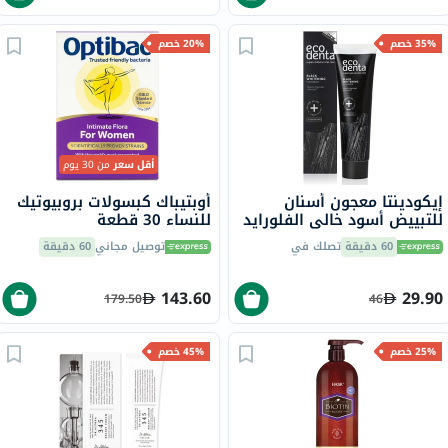
35% خصم
20% خصم
أقل سعر
من 30 يوم
إيكودينتا معجون أسنان
أوبتيباك كبسولات بروبيوتيك
للتبييض أسود خالي الفلورايد
للنساء 30 قطعة
100 مل
60 دقيقة
تصلك في
توصيل مجاني
60 دقيقة
143.60
29.90
179.50
46
25% خصم
45% خصم