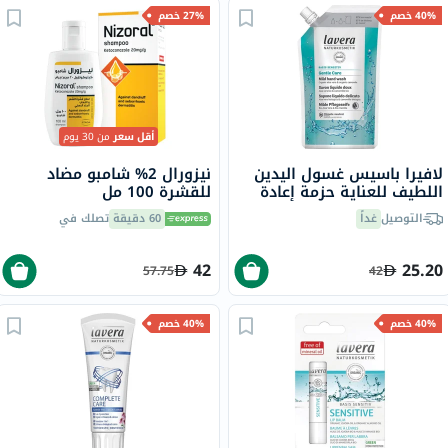
40% خصم
27% خصم
أقل سعر
من 30 يوم
لافيرا باسيس غسول اليدين
نيزورال 2% شامبو مضاد
اللطيف للعناية حزمة إعادة
للقشرة 100 مل
تعبئة 500 مل
التوصيل
غداً
60 دقيقة
تصلك في
42
25.20
57.75
42
40% خصم
40% خصم