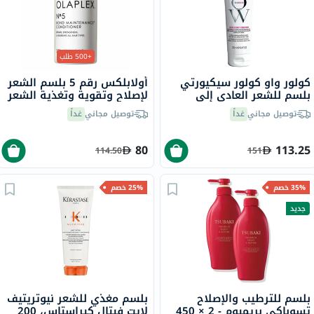
+500 طلب
كولور واو كولور سيكيورتي
أولابلكس رقم 5 بلسم الشعر
بلسم للشعر العادي إلى
لإصلاح وتقوية وتغذية الشعر
الكثيف المعالج بالألوان 250
250 مل
توصيل مجاني
غداً
توصيل مجاني
غداً
مل
80
113.25
114.50
151
35% خصم
25% خصم
جديد
بلسم للترطيب والإصلاح
بلسم مغذي للشعر نيوتريتيف
تسوباكي بريميوم - 2 × 450
لايت فيتال كيراستاس، 200