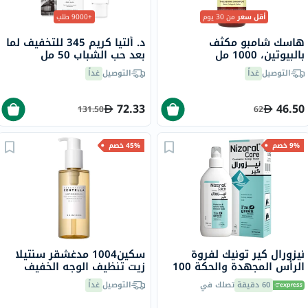
أقل سعر
من 30 يوم
+9000 طلب
هاسك شامبو مكثف
د. ألتيا كريم 345 للتخفيف لما
بالبيوتين، 1000 مل
بعد حب الشباب 50 مل
التوصيل
غداً
التوصيل
غداً
72.33
46.50
131.50
62
9% خصم
45% خصم
نيزورال كير تونيك لفروة
سكين1004 مدغشقر سنتيلا
الرأس المجهدة والحكة 100
زيت تنظيف الوجه الخفيف
مل
200 مل
60 دقيقة
تصلك في
التوصيل
غداً