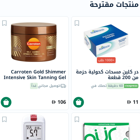
منتجات مقترحة
+1000 طلب
در كلين مسحات كحولية حزمة
Carroten Gold Shimmer
من 200 قطعة
Intensive Skin Tanning Gel
150ml
60 دقيقة
تصلك في
توصيل مجاني
غداً
106
11