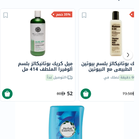
35% خصم
يك بوتانيكالز بلسم بيوتين
ميل كريك بوتانيكالز بلسم
إتش-24 الطبيعي مع البيوتين
ألوفيرا الملطف 414 مل
لثانية 250 مل
60 دقيقة
تصلك في
التوصيل
غداً
52
80
73.50