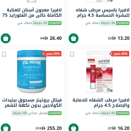
لافيرا باسيس مرطب شفاه
لافيرا معجون أسنان للعناية
للبشرة الحساسة 4.5 جرام
الكاملة خالي من الفلورايد 75
مل
60 دقيقة
تصلك في
60 دقيقة
تصلك في
26.40
13.20
44
22
40% خصم
20% خصم
لافيرا مرطب الشفاه للحماية
فيتال بروتينز مسحوق ببتيدات
والإصلاح 4.5 جرام
الكولاجين بدون نكهة للشعر
والبشرة والأظافر 567 جرام
60 دقيقة
تصلك في
توصيل مجاني
60 دقيقة
255.20
16.20
319
27