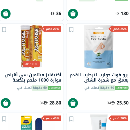
36
130
25% خصم
20% خصم
+1000 طلب
برو فوت جوارب لترطيب القدم
أكتيفايز فيتامين سي أقراص
بعمق مع شجرة الشاي
فوارة 1000 ملجم بنكهة
وفيتامين E لإصلاح البشرة
البرتقال حزمة من 20
60 دقيقة
تصلك في
60 دقيقة
تصلك في
الجافة،حزمه من زوج واحد
28.80
25.50
36
34
20% خصم
40% خصم