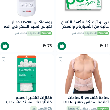
بي يو آر علكة بنكهة النعناع
روسماكس HS200 جهاز
خالية من الأسبارتام والسكر
لقياس نسبة السكر في الدم
مع إكسيليتول، 9 قطع
مع شرائط للتحكم في مرض
60 دقيقة
تصلك في
60 دقيقة
تصلك في
السكري
75
11
دعامة كتف مع 5 دعامات
قفازات تقشير الجسم
أوليمبا، مقاس صغير، OEH-
كلينلوجيك، مستدامة، CLC-
121-48
411
توصيل مجاني
60 دقيقة
التوصيل
غداً