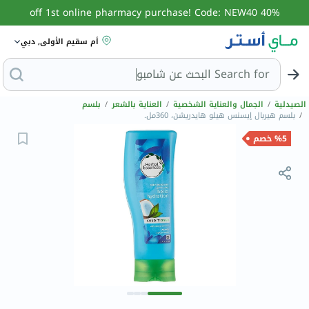
40% off 1st online pharmacy purchase! Code: NEW40
أم سقيم الأولى, دبي
Search for
البحث عن شام
الصيدلية
/
الجمال والعناية الشخصية
/
العناية بالشعر
/
بلسم
/
بلسم هيربال إيسنس هيلو هايدريشن، 360مل.
%5 خصم