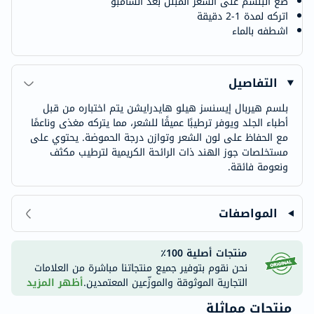
ضع البلسم على الشعر المبلل بعد الشامبو
اتركه لمدة 1-2 دقيقة
اشطفه بالماء
التفاصيل
بلسم هيربال إيسنسز هيلو هايدرايشن يتم اختباره من قبل
أطباء الجلد ويوفر ترطيبًا عميقًا للشعر، مما يتركه مغذى وناعمًا
مع الحفاظ على لون الشعر وتوازن درجة الحموضة. يحتوي على
مستخلصات جوز الهند ذات الرائحة الكريمية لترطيب مكثف
ونعومة فائقة.
المواصفات
منتجات أصلية 100٪
نحن نقوم بتوفير جميع منتجاتنا مباشرة من العلامات
التجارية الموثوقة والموزّعين المعتمدين.
أظهر المزيد
منتجات مماثلة