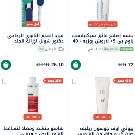
أقل سعر
من 30 يوم
أقل سعر
بلسم إصلاح فائق سيكابلاست
مبرد القدم النانوي الزجاجي
باوم بي 5+ لاروش بوزيه - 40
دكتور شولز، لإزالة الجلد
مل
الصلب
60 دقيقة
تصلك في
التوصيل
غداً
26.10
72
43.50
90
45% خصم
25% خصم
+5000 طلب
+2000 طلب
بيوتي أوف جوسون ريليف
شامبو منشط ومضاد لتساقط
صان كريم واقٍ من الشمس
الشعر إنرجي+ فيشي