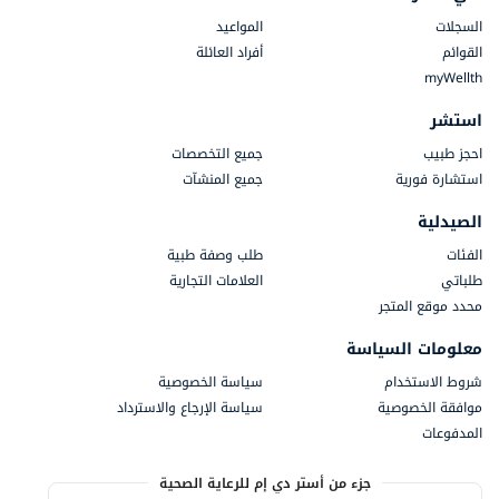
السجلات
المواعيد
القوائم
أفراد العائلة
myWellth
استشر
احجز طبيب
جميع التخصصات
استشارة فورية
جميع المنشآت
الصيدلية
الفئات
طلب وصفة طبية
طلباتي
العلامات التجارية
محدد موقع المتجر
معلومات السياسة
شروط الاستخدام
سياسة الخصوصية
موافقة الخصوصية
سياسة الإرجاع والاسترداد
المدفوعات
جزء من أستر دي إم للرعاية الصحية