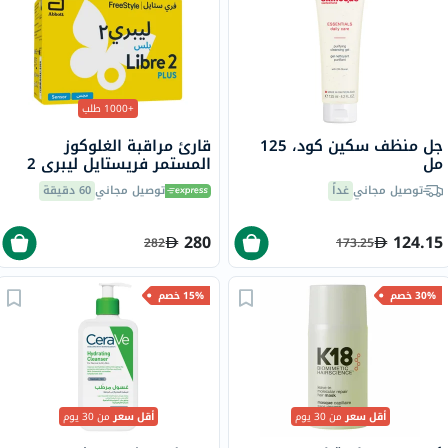
+1000 طلب
جل منظف سكين كود، 125
قارئ مراقبة الغلوكوز
مل
المستمر فريستايل ليبري 2
بلس، المزود بمستشعر فلاش
توصيل مجاني
غداً
توصيل مجاني
60 دقيقة
280
124.15
282
173.25
30% خصم
15% خصم
أقل سعر
من 30 يوم
أقل سعر
من 30 يوم