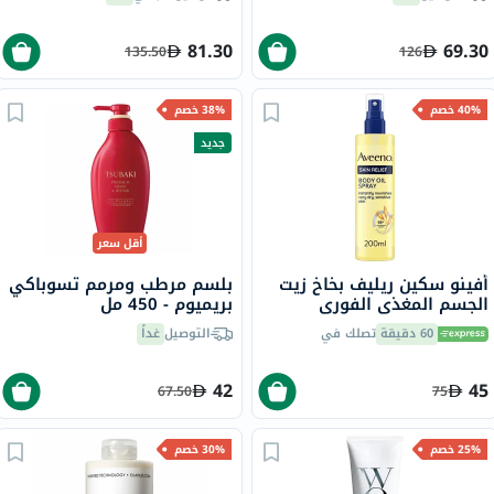
81.30
69.30
135.50
126
40% خصم
38% خصم
جديد
أقل سعر
أفينو سكين ريليف بخاخ زيت
بلسم مرطب ومرمم تسوباكي
الجسم المغذي الفوري
بريميوم - 450 مل
للبشرة الجافة والحساسة 200
60 دقيقة
تصلك في
التوصيل
غداً
مل
42
45
67.50
75
25% خصم
30% خصم