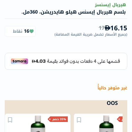
هيربال إيسنسز
بلسم هيربال إيسنس هيلو هايدريشن، 360مل.
16.15
17
16
نقاط
(
جميع الأسعار تشمل ضريبة القيمة المضافة
)
غير متوفر حالياًً
OOS
خصم
35% خصم