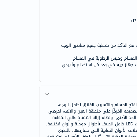
قص
ق المسام وحبس الرطوبة في المسام
ظف جهاز جيسكي بعد كل استخدام وأعيدي
ة العميقة لفتح المسام والتسريب الفائق لكامل الوجه،
صميمه المُركّز على منطقة العين والأنف، احرصي
د الأدنى، ونظام إزالة الانتفاخ عالي الكفاءة
يُقلل الانتفاخ ويمنحكِ إطلالة مُتجددة ونشطة لطالما رغبتِ بها. كما يتميز قناع سمارت آب جايديد سونيك دافئ وبارد بتقنية ضوء LED كامل الطيف بأطوال موجية وألوان مُختلفة.
 الألوان الثمانية التي تختارينها. بالطبع،
لصوتية الذكية التي تُزيل بلطف الأوساخ المتراكمة