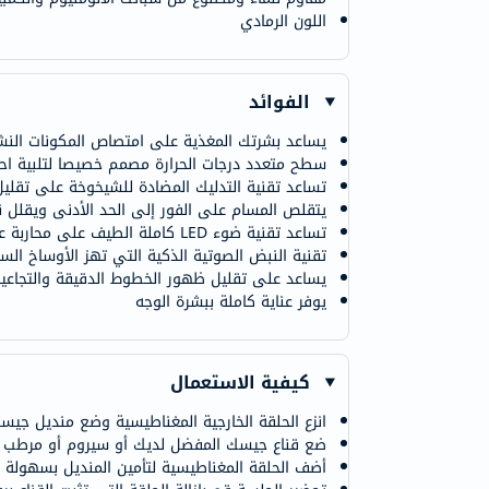
اللون الرمادي
الفوائد
يساعد بشرتك المغذية على امتصاص المكونات النش
سطح متعدد درجات الحرارة مصمم خصيصا لتلبية اح
تساعد تقنية التدليك المضادة للشيخوخة على تقليل
يتقلص المسام على الفور إلى الحد الأدنى ويقلل نظ
تساعد تقنية ضوء LED كاملة الطيف على محاربة علامات الشيخوخة أثناء تجديد شباب بشرتك
تقنية النبض الصوتية الذكية التي تهز الأوساخ السائ
يساعد على تقليل ظهور الخطوط الدقيقة والتجاعيد
يوفر عناية كاملة ببشرة الوجه
كيفية الاستعمال
انزع الحلقة الخارجية المغناطيسية وضع منديل جي
ضع قناع جيسك المفضل لديك أو سيروم أو مرطب 
أضف الحلقة المغناطيسية لتأمين المنديل بسهولة