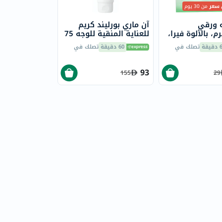
 سعر
من 30 يوم
ه ورقي
آن ماري بورليند كريم
م، بالألوة فيرا،
للعناية المنقية للوجه 75
مل
يقة
تصلك في
60 دقيقة
تصلك في
93
155
29