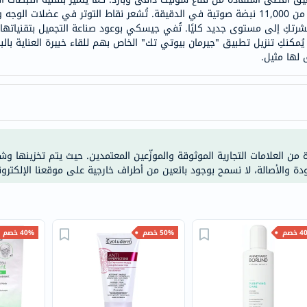
العظام
وبقايا المكياج غير المرئية من بشرتكِ من خلال أكثر من 11,000 نبضة صوتية في الدقيقة. تُشعر نق
رتكِ إلى مستوى جديد كليًا. تُفي جيسكي بوعود صناعة التجميل بتقنياتها ال
والمفاصل
ُمكنكِ تنزيل تطبيق "جيرمان بيوتي تك" الخاص بهم للقاء خبيرة العناية بال
المخ
 لها مثيل.
والذاكرة
صحة
القلب
دعم
مرضى
ة من العلامات التجارية الموثوقة والموزّعين المعتمدين. حيث يتم تخزينها و
السكري
ودة والأصالة، لا نسمح بوجود بائعين من أطراف خارجية على موقعنا الإلكترون
دعم
الكلى
والمسالك
خصم
50% خصم
البولية
40% خصم
دعم
الكبد
صحة