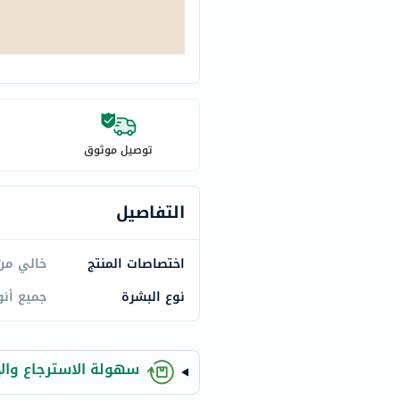
century
accu-
chek
activise
acuvue
annemarie-
borlind
توصيل موثوق
webber-
naturals
التفاصيل
aveeno
freestylelibre
اختصاصات المنتج
خالي من 
cetaphil
CHalpha
نوع البشرة
جميع أنو
cerave
dralthea
mustela
سهولة الاسترجاع والإ
celimax