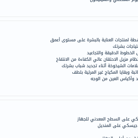
doppelherz
NMN
dessert-
essence
طة لمنتجات العناية بالبشرة على مستوى أعمق
Biochem
تياجات بشرتك
SVR
 الخطوط الدقيقة والتجاعيد
skinceuticals
ام مزيل الاحتقان عالي الكفاءة من الانتفاخ
feel
بة وبقايا المكياج غير المرئية بلطف
true-
 وأكياس العين من الوجه
honey
الصحة
والمكملات
أساسيات
العناية
سكي على السطح المعدني للجهاز
الصحية
جيسكي على المنديل
باقة