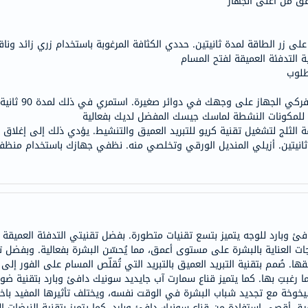
رفق من أعلى الجهاز
خسارة
الوزن
فحص
لى زر الطاقة لمدة ثانيتين. حددي الكثافة المرغوبة باستخدام زري زائد ونا
التدفئة العميقة لفتح المسام
صحي
روتيني
باقة
 للمكونات النشطة لماسك جيسك المفضل لديك بفعالية
القلب
 الثلج لتشغيل تقنية كريو للتبريد العميق والتنشيط. يؤدي ذلك إلى إغلا
الصحي
 ثانيتين. أزيلي المنديل الورقي وتخلصي منه. نظفي جهازك باستخدام من
Original
IV
اختبار
التحسس
الغذائي
مارت آب غايديد 9 في 1 سونيك دافئ وبارد للوجه يتميز بتسع تقنيات متطورة. بفضل تقنيتي التدفئ
الحالة
ات العناية بالبشرة على مستوى أعمق، مما يُحسّن البشرة بفعالية. وبفضل ت
ُمم بتقنية التبريد العميق بالتبريد التي تُقلّص المسام على الفور إلى الح
الصحية
البشرة
يخوخة مع تجديد شباب البشرة في الوقت نفسه، ويختلف تأثيرها المفيد باختلاف
والشعر
لتحقيق أقصى استفادة من قناع سونيك دافئ وبارد. كما يتميز بتقنية النبضات ا