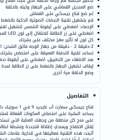
تحضير الجلسة قم بإزالة الحلقة التي تثبت القناع ب
ضع المنديل القماشي على الجهاز وثبته بالحلقة
ثم ضع قناع جيسكي على القماش
قم بتشغيل تقنية النبضات الصوتية الذكية بالضغط ع
الإحماء: اضغطي على أيقونة الشمس لتشغيل تقنية 
اضغطي على زر الطاقة للانتقال إلى لون LED المطلوب
كل لون له تأثير مغذٍ مختلف على بشرتك
2-دقيقة 2 - دقيقة من جهاز الوجه فائق الشحن: افركي الجهاز على وجهك في دوائر صغيرة. استمري في ذلك لمدة 90 ثانية، مع التأكد من تغطية جميع مناطق الوجه
تساعد تقنية التدفئة العميقة على امتصاص بشرتك
بعد الانتهاء من التطبيق، اضغطي على أيقونة ندفة
إيقاف تشغيل الجهاز بالضغط على زر الطاقة لمدة
وضع الحلقة مرة أخرى
التفاصيل
قناع جيسكي س
يساعد البشرة على امتصاص المكونات الفعالة لمنتج
على منح كل منطقة من وجهك العناية التي تستحقها. ص
أثبتت هذه التقنية فعاليتها في مُحاربة علامات الش
يُمكنكِ أيضًا اختيار إكمال روتينكِ بجميع الألوان 