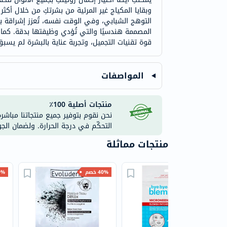
التوهج الشبابي، وفي الوقت نفسه، تُعزز إشراقة بش
المصممة هندسيًا والتي تُؤدي وظيفتها بدقة. كما ي
قوة تقنيات التجميل، وتجربة عناية بالبشرة لم يسبق
المواصفات
منتجات أصلية 100٪
نحن نقوم بتوفير جميع منتجاتنا مباشر
التحكّم في درجة الحرارة. ولضمان الج
منتجات مماثلة
50% خصم
40% خصم
40% 