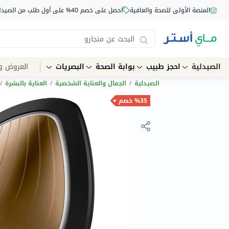
المنصة الأولى للصحة والعافية
احصل على خصم 40% على أول طلب من الصيدلية أونلاين استخدم الكود: NEW40
الصيدلية
احجز طبيب
بوابة الصحة
البصريات
العروض و
الصيدلية
/
الجمال والعناية الشخصية
/
العناية بالبشرة
/
%35 خصم