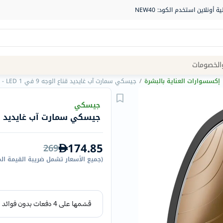
Site
الخصومات
Navigation
إكسسوارات العناية بالبشرة
/
جيسكي سمارت آب غايديد قناع الوجه 9 في 1 LED - رمادي
الصيدلية
جيسكي
جيسكي سمارت آب غايديد قناع الوجه 9 في
الماركات
NDL
174.85
269
Humantara
(
جميع الأسعار تشمل ضريبة القيمة ال
carroten
betadine
La
Roche
Posay