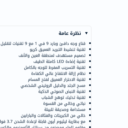
نظرة عامة
قناع وجه دافئ وبارد 9 في 1 مع 9 تقنيات لتقليل وقت العناية ببشرتك إلى النصف
تقنية تنشيط التبريد العميق كريو
تصميم مستهدف لمنطقة العين والأنف
تقنية إضاءة LED كاملة الطيف
تقنية التسريب المفرط للوجه بالكامل
نظام إزالة الانتفاخ عالي الكفاءة
تقنية الاحترار العميق لفتح المسام
مسح الجلد والدليل الروتيني الشخصي
تقنية النبض الصوتي الذكية
تقنية تدليك توهج الشباب
نباتي وخالي من القسوة
مستدامة وصديقة للبيئة
خالي من الكبريتات والفثالات والبارابين
مع بطارية ليثيوم أيون قابلة لإعادة الشحن 3.7 فولت تدوم طويلا
مقاوم للماء ومصنوع من سبائك الألومنيوم والكمب