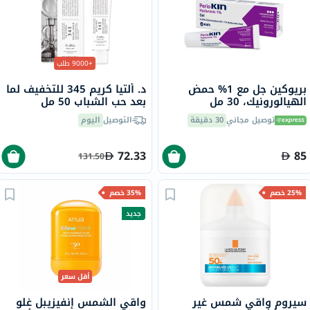
+9000 طلب
بريوكين جل مع 1% حمض
د. ألتيا كريم 345 للتخفيف لما
الهيالورونيك، 30 مل
بعد حب الشباب 50 مل
توصيل مجاني
30 دقيقة
التوصيل
اليوم
72.33
85
131.50
25% خصم
35% خصم
جديد
أقل سعر
سيروم واقي شمس غير
واقي الشمس إنفيزيبل غلو