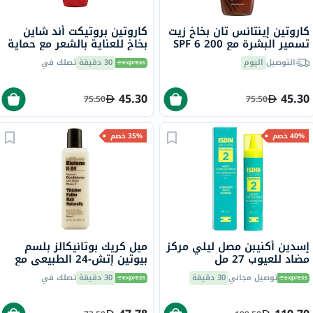
كاروتين إينتانس تان بخاخ زيت
كاروتين بروتيكت أند شاين
تسمير البشرة مع SPF 6 200
بخاخ للعناية بالشعر مع حماية
مل
من الأشعة فوق البنفسجية
التوصيل
اليوم
30 دقيقة
تصلك في
150 مل
45.30
45.30
75.50
75.50
40% خصم
35% خصم
إسدين أكنيبن مصل ليلي مركز
ميل كريك بوتانيكالز بلسم
مضاد للعيوب 27 مل
بيوتين إتش-24 الطبيعي مع
البيوتين المرحلة الثانية 250
توصيل مجاني
30 دقيقة
30 دقيقة
تصلك في
مل