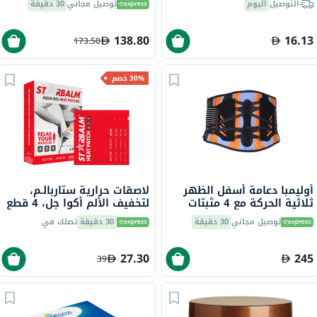
التوصيل
اليوم
توصيل مجاني
30 دقيقة
138.80
16.13
173.50
30% خصم
أوليمبا دعامة أسفل الظهر
لاصقات حرارية ستاربالـم،
ثلاثية الحركة مع 4 مثبتات
لتخفيف الألم أكوا جل، 4 قطع
فولاذية 9.5 متوسطة OWB-
توصيل مجاني
30 دقيقة
30 دقيقة
تصلك في
511
27.30
245
39