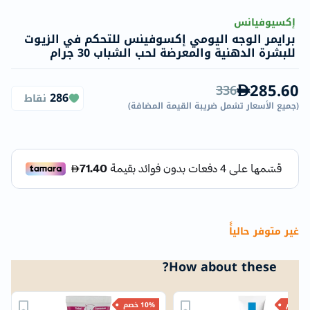
إكسيوفيانس
برايمر الوجه اليومي إكسوفينس للتحكم في الزيوت
للبشرة الدهنية والمعرضة لحب الشباب 30 جرام
285.60
336
286
نقاط
(
جميع الأسعار تشمل ضريبة القيمة المضافة
)
غير متوفر حالياًً
How about these?
خصم
10% خصم