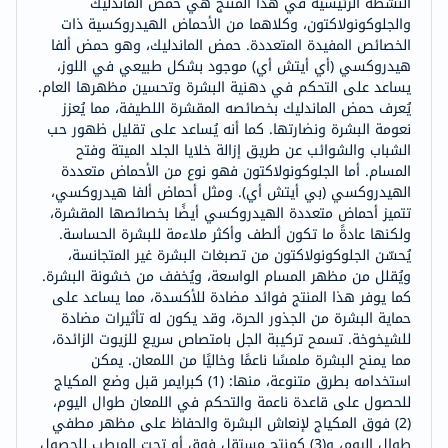
النشطة الرئيسية في هذا المنتج هي حمض الماندليك
والجلوكونولاكتون، وكلاهما من الأحماض الهيدروكسية ذات
الخصائص المفيدة المتعددة. حمض الماندليك، وهو حمض ألفا
هيدروكسي (أي أيتش أي) موجود بشكل طبيعي في اللوز،
يساعد على التحكم في دهنية البشرة وتحسين مظهرها العام.
يُعرف حمض الماندليك بخصائصه المقشرة اللطيفة، مما يُعزز
نعومة البشرة ونضارتها. كما أنه يُساعد على تقليل ظهور حب
الشباب والشوائب عن طريق إزالة خلايا الجلد الميتة وفتح
المسام. أما الجلوكونولاكتون فهو نوع من الأحماض متعددة
الهيدروكسي (بي أيتش أي). ومثل أحماض ألفا هيدروكسي،
تتميز أحماض متعددة الهيدروكسي أيضًا بخصائصها المقشرة،
ولكنها عادةً ما تكون ألطف وأكثر ملاءمة للبشرة الحساسة.
يُحسّن الجلوكونولاكتون من تصبغات البشرة غير المتجانسة،
ويُقلل من مظهر المسام الواسعة، ويُخفف من خشونة البشرة.
كما يوفر هذا المنتج فوائد مضادة للأكسدة، مما يساعد على
حماية البشرة من الجذور الحرة، وقد يكون له تأثيرات مضادة
للشيخوخة. تسمح تركيبة الجل بامتصاص سريع للزيوت الزائدة،
مما يمنح البشرة ملمسًا ناعمًا وخاليًا من اللمعان. يمكن
استخدامه بطرق متنوعة، منها: (1) كبرايمر قبل وضع المكياج
للحصول على قاعدة ناعمة والتحكم في اللمعان طوال اليوم،
(2) فوق المكياج لإنعاش البشرة والحفاظ على مظهر مطفي
طوال اليوم، و(3) كمنتج مستقل فوق أو تحت المرطب للحصول