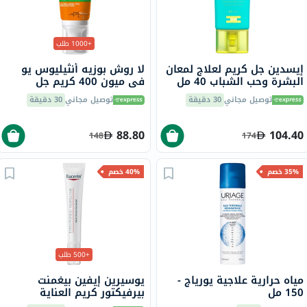
+1000 طلب
إيسدين جل كريم لعلاج لمعان
لا روش بوزيه أنثيليوس يو
البشرة وحب الشباب 40 مل
في ميون 400 كريم جل
للتحكم بالزيوت بعامل حماية
توصيل مجاني
30 دقيقة
توصيل مجاني
30 دقيقة
من الشمس 50+ 50 مل
88.80
104.40
148
174
35% خصم
40% خصم
+500 طلب
مياه حرارية علاجية يورياج -
يوسيرين إيفين بيغمنت
150 مل
بيرفيكتور كريم العناية
بالعينين لتفتيح الهالات