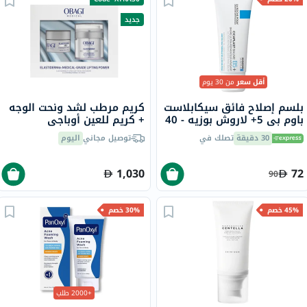
جديد
أقل سعر
من 30 يوم
بلسم إصلاح فائق سيكابلاست
كريم مرطب لشد ونحت الوجه
باوم بي 5+ لاروش بوزيه - 40
+ كريم للعين أوباجي
مل
إيلاستيديرم
30 دقيقة
تصلك في
توصيل مجاني
اليوم
1,030
72
90
45% خصم
30% خصم
+2000 طلب