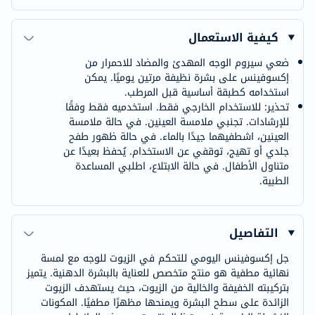
كيفية الاستعمال
ضعي سيروم الوجه المهدئ والمضاد للاحمرار من
إكسوفينس على بشرة نظيفة مرتين يوميًا. يمكن
استخدامه كطبقة أساسية قبل المرطب.
تحذير: للاستخدام الخارجي فقط. استخدميه فقط وفقًا
للإرشادات. تجنبي ملامسة العينين. في حالة ملامسة
العينين، اشطفيهما جيدًا بالماء. في حالة ظهور طفح
جلدي أو تهيج، توقفي عن الاستخدام. يُحفظ بعيدًا عن
متناول الأطفال. في حالة الابتلاع، اطلبي المساعدة
الطبية.
التفاصيل
جل إكسوفينس اليومي للتحكم في الزيوت للوجه مع لمسة
نهائية مطفية هو منتج متخصص للعناية بالبشرة الدهنية. يتميز
بتركيبته الخفيفة والخالية من الزيوت، حيث يستهدف الزيوت
الزائدة على سطح البشرة ويمنحها مظهرًا مطفيًا. المكونات