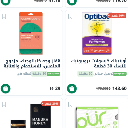
47.78
119.70
73.50
199.50
20% خصم
أقل سعر
من 30 يوم
أوبتيباك كبسولات بروبيوتيك
قفاز وجه كلينلوجيك، مزدوج
للنساء 30 قطعة
الملمس، للاستحمام والعناية
بالجسم، للبشرة الحساسة،
توصيل مجاني
30 دقيقة
30 دقيقة
تصلك في
CL-354-48
29
143.60
179.50
20% خصم