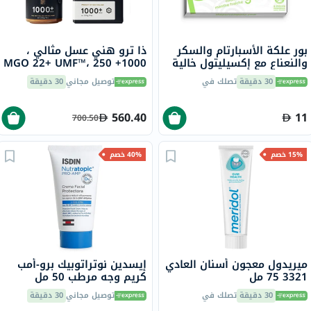
بور علكة الأسبارتام والسكر
ذا ترو هني عسل مثالي ،
والنعناع مع إكسيليتول خالية
1000+ MGO 22+ UMF™، 250
من السكر 9 قطع
جرام
30 دقيقة
تصلك في
توصيل مجاني
30 دقيقة
560.40
11
700.50
15% خصم
40% خصم
ميريدول معجون أسنان العادي
إيسدين نوتراتوبيك برو-أمب
3321 75 مل
كريم وجه مرطب 50 مل
30 دقيقة
تصلك في
توصيل مجاني
30 دقيقة