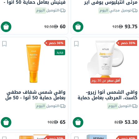
مرئي أنثيليوس يوفي اير
فينيش بعامل حماية 50 أنوا -
لاروش بوزيه، عامل حماية
18 جرام
توصيل مجاني
اليوم
التوصيل
اليوم
50+ - 50 مل
60
93.75
92.50
125
35% خصم
36% خصم
جديد
أقل سعر
من 30 يوم
واقي الشمس أنوا زيرو-
واقي شمس شفاف مطفي
كاست، المرطب بعامل حماية
بعامل حماية 50 أنوا - 50 مل
50 - 50 مل
التوصيل
اليوم
التوصيل
اليوم
65
53.30
102
82
40% خصم
50% خصم