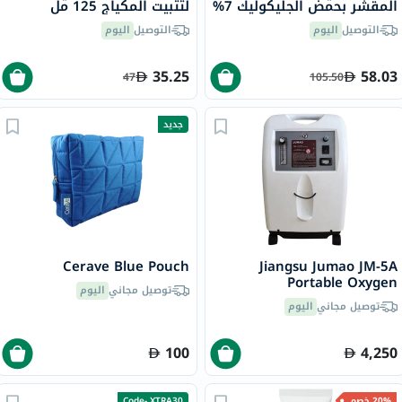
المقشر بحمض الجليكوليك 7%
لتثبيت المكياج 125 مل
لتوحيد لون البشرة 240 مل
التوصيل
اليوم
التوصيل
اليوم
35.25
58.03
47
105.50
جديد
Cerave Blue Pouch
Jiangsu Jumao JM-5A
Portable Oxygen
توصيل مجاني
اليوم
Concentrator 5 L
توصيل مجاني
اليوم
100
4,250
20% خصم
Code- XTRA30