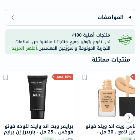
المواصفات
منتجات أصلية 100٪
نحن نقوم بتوفير جميع منتجاتنا مباشرة من العلامات
التجارية الموثوقة والموزّعين المعتمدين.
أظهر المزيد
منتجات مماثلة
15% خصم
أساس ويت اند ويلد فوتو
برايمر ويت اند وايلد للوجه فوتو
فوكس غير لامع ، 30 مل -
فوكس ، 25 مل - بارتنرز إن برايم
بيج