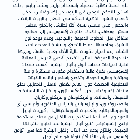
على لمسة نهائية مطفية. باستخدام برايمر ومثبت برايمر وطلاء
نهائي للتحكم اليومي في الزيوت من إكسوفينس، يمكن
لأصحاب البشرة الدهنية التحكم في اللمعان والزيوت الزائدة،
والحصول على ملمس بشرة أكثر تجانسًا، والتمتع بمظهر
منعش ومطفي. تهدف منتجات إكسوفينس إلى معالجة
مشاكل مثل الخطوط الدقيقة والتجاعيد، وعدم توحد لون
البشرة، وملمسها، وفرط التصبغ، والبشرة المعرضة لحب
الشباب. يتم اختيار مكونات عالية الأداء بعناية فائقة، ومزجها
عند درجة الحموضة المثلى لتقديم أقصى قدر من الفعالية
لتلبية احتياجات مختلف أنواع وألوان البشرة. صُممت منتجات
إكسوفينس بخبرة عالية باستخدام مكونات مستقرة وآمنة
ومبتكرة وعالية الجودة، وتخضع باستمرار لرقابة الهيئات
التنظيمية المختصة حول العالم لضمان الامتثال للمعايير. تخلو
منتجات إكسوفينس من الأوكسيبنزون، والخرزات البلاستيكية
الدقيقة، والفثالات، والتريكلوسان والتريكلوروكاربان،
والهيدروكينون، والإيزوبارابين (البارابين المتفرع)، وأم سي أي،
والفورمالديهايد ومُعطيات الفورمالديهايد، وكبريتات لوريل
الصوديوم، كما أنها تستخدم زيت النخيل من مصادر مستدامة.
تراعي إكسوفينس تنوع ألوان البشرة عند تطوير منتجاتها
الجديدة، وتلتزم بدعم حب الذات وتقبّل البشرة كما هي. تؤمن
إكسوفينس بأن عالمًا أكثر تنوعًا هو عالم أجمل.