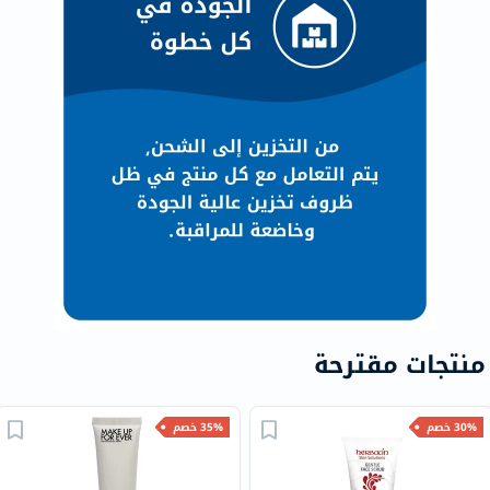
منتجات مقترحة
30% خصم
35% خصم