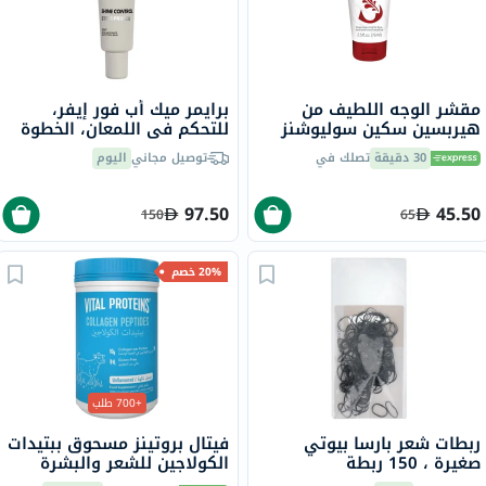
مقشر الوجه اللطيف من
برايمر ميك أب فور إيفر،
هيربسين سكين سوليوشنز
للتحكم في اللمعان، الخطوة
75 مل
الأولى، 30 مل
30 دقيقة
تصلك في
توصيل مجاني
اليوم
97.50
45.50
150
65
20% خصم
+700 طلب
ربطات شعر بارسا بيوتي
فيتال بروتينز مسحوق ببتيدات
صغيرة ، 150 ربطة
الكولاجين للشعر والبشرة
والأظافر 284 جرام