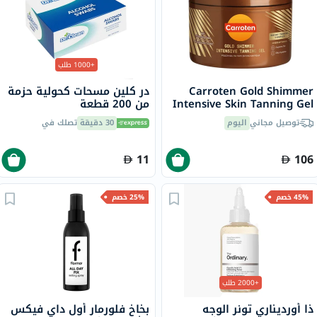
+1000 طلب
Carroten Gold Shimmer
در كلين مسحات كحولية حزمة
Intensive Skin Tanning Gel
من 200 قطعة
150ml
توصيل مجاني
اليوم
30 دقيقة
تصلك في
11
106
45% خصم
25% خصم
+2000 طلب
ذا أورديناري تونر الوجه
بخاخ فلورمار أول داي فيكس