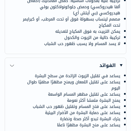
تركيبة غنية بمكونات أساسية: حمض الماندليك (أحماض
ألفا هيدروكسي) وحمض جلوكونولاكتون بولي
هيدروكسي (بي أيتش أي)
مصمم لينساب بسهولة فوق أو تحت المرطب، أو كبرايمر
تحت المكياج
يمكن التربيت به فوق المكياج لتعديله
تركيبة خالية من الزيوت والكحول
لا يسد المسام ولا يسبب ظهور حب الشباب
الفوائد
يساعد في تقليل الزيوت الزائدة من سطح البشرة
يساعد على تقليل اللمعان ويمنح مظهرًا مطفيًا طوال
اليوم
يساعد على تقليل مظهر المسام الواسعة
يمنح البشرة ملمسًا أكثر نعومة
يساعد على فتح المسام وتقليل ظهور حب الشباب
يساعد على حماية البشرة من الأضرار البيئية
يترك البشرة تبدو أكثر صحة ونضارة
يساعد على منح البشرة مظهرًا ناعمًا