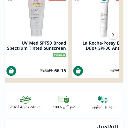
UV Med SPF50 Broad
La Roche-Posay Effac
Spectrum Tinted Sunscreen
Duo+ SPF30 Anti-M
Gel For Oily & Acne Prone
Corrective Unclogging C
Skin 50ml
Cream For Oily & A
Prone Skin 4
66.15
88
73.50
147
توصيل موثوق
دفع آمن %100
علامات تجارية أصلية
التفاصيل