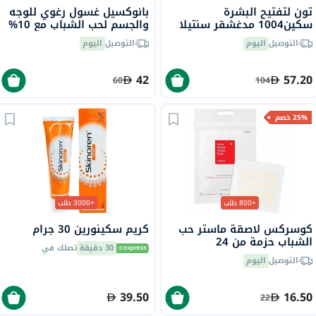
تون لتفتيح البشرة
بانوكسيل غسول رغوي للوجه
سكين1004 مدغشقر سنتيلا
والجسم لحب الشباب مع 10%
بعامل حماية من الشمس 50+
بيروكسيد البنزويل 156 جرام
التوصيل
اليوم
التوصيل
اليوم
بي أي++++ 50 مل
42
57.20
60
104
25% خصم
+800 طلب
+3000 طلب
كوسركس لاصقة ماستر حب
كريم سكينورين 30 جرام
الشباب حزمة من 24
30 دقيقة
تصلك في
التوصيل
اليوم
39.50
16.50
22