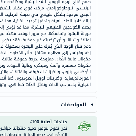
صُمم قناع الوجه اليومي لشد البشرة ومكافحة عل
الرئيسي، نيوجلوكوزامين، مركب قوي مضاد للشيخوخة
أميني موجود بشكل طبيعي في طبقة الترطيب الداعمة 
إزالة خلايا الجلد الميتة وتحفيز تجديد الخلايا، مما
يدعم الكولاجين الطبيعي للبشرة، مما قد يُؤدي إلى 
مرونة البشرة وتماسكها مع مرور الوقت، فهذه عوا
امتلاءً وشبابًا. ولأن تركيبته غير حمضية، فقد يكون 
دمج قناع الوجه الذي يُترك على البشرة بسهولة ف
إكسوفينس إلى معالجة مشاكل مثل الخطوط الدقيقة 
مكونات عالية الأداء، ممزوجة بدرجة حموضة مثالية 
مكونات مستقرة وآمنة ومبتكرة وعالية الجودة، وترا
الأوكسي بنزون، والخرزات الدقيقة، والفثالات، والتري
الفورمالديهايد، وكبريتات لوريل الصوديوم، كما أن
التجارية بدعم حب الذات وتقبّل الذات كما هي. وتؤمن
المواصفات
منتجات أصلية 100٪
نحن نقوم بتوفير جميع منتجاتنا مباشر
التحكّم في درجة الحرارة. ولضمان الج