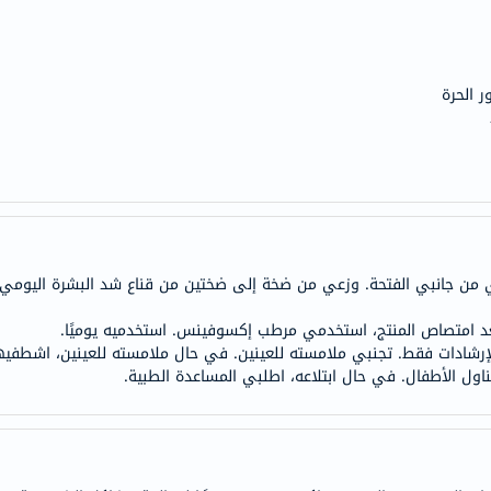
doppelherz
NMN
dessert-
ر الحرة
essence
Biochem
SVR
skinceuticals
feel
true-
ي من جانبي الفتحة. وزعي من ضخة إلى ضختين من قناع شد البشرة اليوم
honey
الصحة
والمكملات
للإرشادات فقط. تجنبي ملامسته للعينين. في حال ملامسته للعينين، اشطفيه
اول الأطفال. في حال ابتلاعه، اطلبي المساعدة الطبية.
أساسيات
العناية
الصحية
باقة