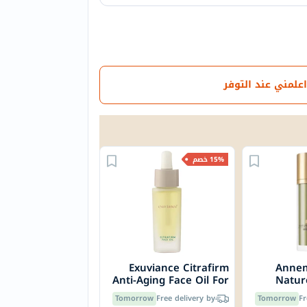
اعلمني عند التوفر
15% خصم
Exuviance Citrafirm
Annem
Anti-Aging Face Oil For
Natur
All Skin Types 27ml
Tomorrow
Free delivery by
Tomorrow
Fr
Liftin