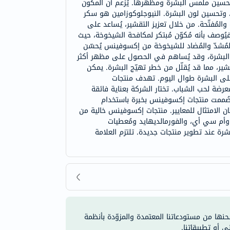
حسين ملمس البشرة ومظهرها. يُزعم أن المكون
، وتحسين لون البشرة. النيوجلوكوزامين هو سكر
لمُفتّحة. من خلال تعزيز التقشير، يُساعد على
، فيُوصف بأنه مُكوّن مُبتكر لمكافحة الشيخوخة، حيث
 المُشدّ والمُضاد للشيخوخة من إكسوفينس يُحسّن
ة البشرة، وقد يُساهم في الحصول على مظهر أكثر
تقشير، مما قد يُقلّل من خطر تهيّج البشرة. يمكن
على البشرة طوال اليوم. تهدف منتجات
ضة لحب الشباب. تختار الشركة بعناية فائقة
. صُممت منتجات إكسوفينس بخبرة باستخدام
ن الامتثال للمعايير. منتجات إكسوفينس خالية من
ع)، وأم سي أي، والفورمالديهايد ومُعطيات
رة عند تطوير منتجات جديدة. تلتزم العلامة
شحنها من مستودعاتنا المعتمدة والمزوّدة بأنظمة
ي أو تطبيقاتنا.