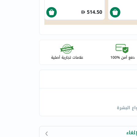
514.50
دفع آمن %100
علامات تجارية أصلية
اع البشرة
لغاء