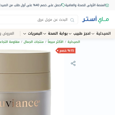
المنصة الأولى للصحة والعافية
احصل على خصم 40% على أول طلب من الصيدلية أونلاين استخدم الكود: NEW40
الصيدلية
احجز طبيب
بوابة الصحة
البصريات
العروض و
الصيدلية
/
الأكثر مبيعاً
/
منتجات الجمال
/
مقاومة التجاع
%15 خصم