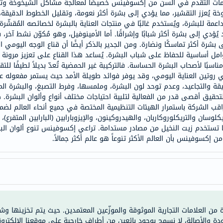
امات التقدم في السن من إكسوفينس خصيصًا لمعالجة مشاكل الشيخوخة وت
خسارة
 يُعزز التقشير، مما يؤدي إلى بشرة أكثر نعومة، وتقليل الخطوط الدقيقة
الوزن
للبشرة، ويُستخدم غالبًا في منتجات العناية بالبشرة لخصائصه المُقشّرة وا
فحص
 قد يُؤدي إلى بشرة أكثر شبابًا وإشراقًا. أما الأمينوفيل، وهو مُكوّن نشط آخر
صحي
بشرة أكثر تماسكًا ونضارة. ومن الجدير بالذكر أيضًا أن قناع الوجه اليومي
مل أساسية للحفاظ على شباب البشرة. يُساعد هذا القناع على تعزيز مرون
روتيني
مناسبًا لأصحاب البشرة الحساسة. فالتركيبة غير الحمضية تُعدّ بديلاً لطيفًا لل
باقة
ي روتين العناية اليومي، وقد يوفر فوائد طويلة الأمد حيث يستمر مفعوله 
القلب
والتجاعيد، وعدم توحد لون البشرة، وملمسها، وفرط التصبغ، والبشرة المعر
لتحقيق أقصى قدر من الفعالية لتلبية احتياجات مختلف أنواع وألوان البشرة
الصحي
قب الشركة باستمرار الهيئات التنظيمية المختصة في جميع أنحاء العالم لضما
Original
كلوسان والتريكلوروكاربان، والهيدروكينون، والإيزوبارابين (البارابين المتفر
IV
ها تستخدم زيت النخيل من مصادر مستدامة. تراعي إكسوفينس تنوع ألوان البش
اختبار
 إكسوفينس بأن العالم الأكثر تنوعاً هو عالم أكثر جمالاً.
التحسس
الغذائي
الحالة
الصحية
البشرة
ة من العلامات التجارية الموثوقة والموزّعين المعتمدين. حيث يتم تخزينها و
والشعر
ودة والأصالة، لا نسمح بوجود بائعين من أطراف خارجية على موقعنا الإلكترون