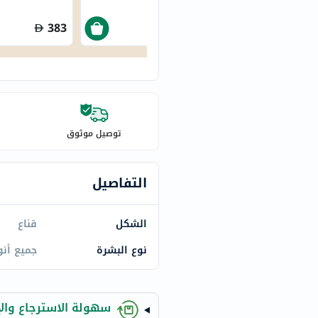
century
accu-
383
212.50
chek
activise
acuvue
annemarie-
borlind
توصيل موثوق
webber-
naturals
aveeno
التفاصيل
freestylelibre
cetaphil
الشكل
قناع
CHalpha
نوع البشرة
جميع أنو
cerave
dralthea
mustela
سهولة الاسترجاع والإ
celimax