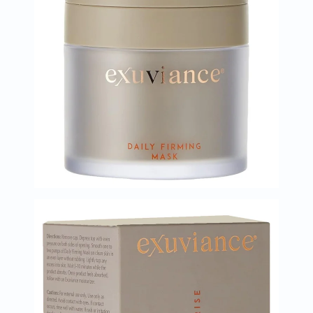
البروستاتا
الفيتامينات
مالتي
فيتامين
فيتامين
أ
فيتامين
ب
فيتامين
ج
فيتامين
د
فيتامين
هـ
المعادن
المغنيسيوم
الحديد