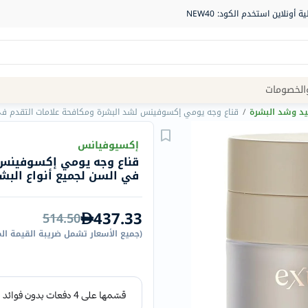
Site
الخصومات
Navigation
يد وشد البشرة
/
قناع وجه يومي إكسوفينس لشد البشرة ومكافحة علامات التقدم في السن
الصيدلية
إكسيوفيانس
قناع وجه يومي إكسوفينس 
الماركات
في السن لجميع أنواع البشرة 50
NDL
Humantara
437.33
514.50
carroten
(
جميع الأسعار تشمل ضريبة القيمة ال
betadine
La
Roche
Posay