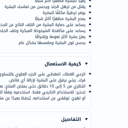
يعيد للبشرة مظهرًا أكثر شبابًا
يقلل من ترهل الجلد ويحسن من تماسك البشرة
يوفر ترطيبًا مكثفًا للبشرة
يمنح البشرة مظهرًا أكثر شبابًا
يساعد على حماية البشرة من التلف الناتج عن الجذو
يساعد على مكافحة الشيخوخة المبكرة وتلف الجلد
يعزز بشرة أكثر نعومة وإشراقًا
يحسن لون البشرة وملمسها بشكل عام
كيفية الاستعمال
انزعي الغطاء. اضغطي على الجزء العلوي بالتساو
فرك. ربتي برفق على البشرة لإزالة أي فائض.
انتظري من 5 إلى 10 دقائق حتى يمتص المنتج. بعد امتصاص المنتج، استخدمي مرطب إكسوفينس. استخدميه يوميًا.
تحذير: للاستخدام الخارجي فقط. استخدميه وفقًا 
أو تهيج، توقفي عن استخدامه. يُحفظ بعيدًا عن متن
التفاصيل