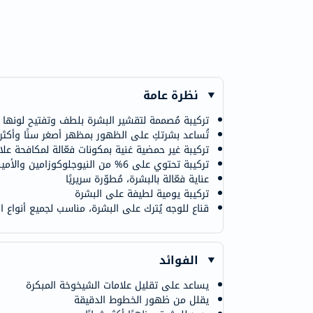
نظرة عامة
تركيبة مُصممة لتقشير البشرة بلطف وتفتيح لونها غ
تُساعد بشرتكِ على الظهور بمظهر أصغر سنًا وأكثر 
تركيبة غير حمضية غنية بمكونات فعّالة لمكافحة عل
تركيبة تحتوي على 6% من النيوجلوكوزامين والأمينوفيل
عناية فعّالة بالبشرة، مُطوّرة سريريًا
تركيبة يومية لطيفة على البشرة
قناع للوجه يُترك على البشرة، مناسب لجميع أنواع ا
الفوائد
يساعد على تقليل علامات الشيخوخة المبكرة
يقلل من ظهور الخطوط الدقيقة