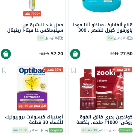
+7000 طلب
قناع ألفابارف ميلانو ألتا مودا
معزز شد البشرة من
باورفول كيرل للشعر ، 300
سيليماكس ذا فيتا-أ ريتينال
جرام
شوت، 15 مل
التوصيل
غداً
التوصيل
غداً
57.20
27.50
104
50
25% خصم
20% خصم
أقل سعر
من 30 يوم
كولاجين بحري فائق القوة
أوبتيباك كبسولات بروبيوتيك
زوكي، 11000 ملجم، بنكهة
للنساء 30 قطعة
الكرز الحامض، للأطفال، كيس
توصيل مجاني
30 دقيقة
توصيل مجاني
30 دقيقة
18.5 مل، 14 قطعة