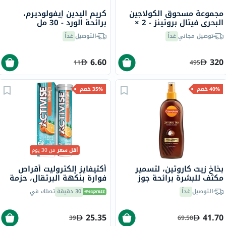
مجموعة مسحوق الكولاجين
كريم اليدين إيفولوديرم،
البحري فيتال بروتينز - 2 ×
برائحة الورد - 30 مل
221 جرام
توصيل مجاني
غداً
التوصيل
غداً
6.60
320
11
495
40% خصم
35% خصم
أقل سعر
من 30 يوم
بخاخ زيت كاروتين، لتسمير
أكتيفايز إلكتروليت أقراص
مكثف للبشرة برائحة جوز
فوارة بنكهة البرتقال، حزمة
الهند، 200 مل
من 20
التوصيل
غداً
30 دقيقة
تصلك في
25.35
41.70
39
69.50