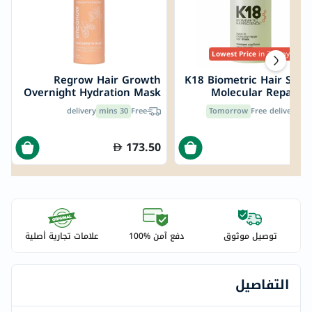
Lowest Price
in 30 Days
Regrow Hair Growth
K18 Biometric Hair Scie
Overnight Hydration Mask
Molecular Repair H
For Shiny & Healthy Hair
Mask 50
delivery
30 mins
Free
Tomorrow
Free delivery by
200ml
173.50
3
توصيل موثوق
دفع آمن %100
علامات تجارية أصلية
التفاصيل