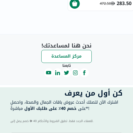
283.50
472.50
نحن هنا لمساعدتك!
مركز المساعدة
تابعنا
كن أول من يعرف
اشترك الآن لتصلك أحدث عروض باقات الجمال والصحة، واحصل
مباشرةً*!
على
خصم 40٪ على طلبك الأول
40 للعملاء الجدد فقط. تطبق الشروط والأحكام.
خصم يصل إلى