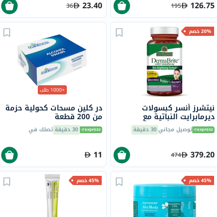
23.40
126.75
36
195
20% خصم
+1000 طلب
نيتشرز أنسر كبسولات
در كلين مسحات كحولية حزمة
ديرمابرايت النباتية مع
من 200 قطعة
الجلوتاثيون لتفتيح البشرة
توصيل مجاني
30 دقيقة
30 دقيقة
تصلك في
حزمة من 60
11
379.20
474
45% خصم
45% خصم