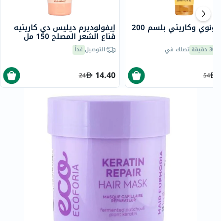
لوفيا مونوي وكاريتي بلسم 200
إيفولوديرم ديليس دي كاريتيه
قناع الشعر المصلح 150 مل
30 دقيقة
تصلك في
التوصيل
غداً
14.40
24
54