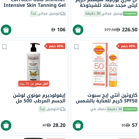
ليلي مجدد مضاد للشيخوخة
Intensive Skin Tanning Gel
50 مل
150ml
توصيل مجاني
30 دقيقة
توصيل مجاني
غداً
106
226.50
377.50
40% خصم
40% خصم
أقل سعر
من 30 يوم
كاروتين أنتي إيج سبوت
إيفولوديرم مونوي لوشن
SPF50 كريم للعناية بالشمس
الجسم المرطب 500 مل
للوجه للتجاعيد والبقع الداكنة
18341
30 دقيقة
تصلك في
التوصيل
غداً
50 مل
28.20
57
47
95