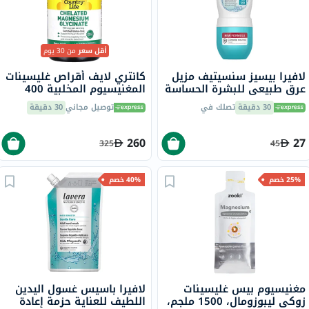
أقل سعر
من 30 يوم
لافيرا بيسيز سنسيتيف مزيل
كانتري لايف أقراص غليسينات
عرق طبيعي للبشرة الحساسة
المغنيسيوم المخلبية 400
خالي من الألومنيوم 50 مل
ملجم لصحة العظام والعضلات،
30 دقيقة
تصلك في
توصيل مجاني
30 دقيقة
حزمة من 180
260
27
325
45
25% خصم
40% خصم
مغنيسيوم بيس غليسينات
لافيرا باسيس غسول اليدين
زوكي ليبوزومال، 1500 ملجم،
اللطيف للعناية حزمة إعادة