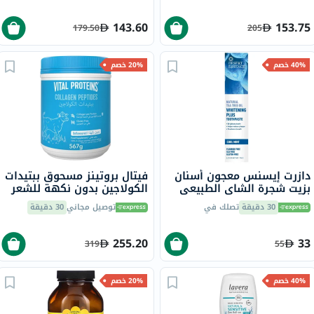
143.60
153.75
179.50
205
40% خصم
20% خصم
دازرت إيسنس معجون أسنان
فيتال بروتينز مسحوق ببتيدات
بزيت شجرة الشاي الطبيعي
الكولاجين بدون نكهة للشعر
لتبييض الأسنان، 6.25 أونصة،
والبشرة والأظافر 567 جرام
30 دقيقة
تصلك في
توصيل مجاني
30 دقيقة
176 جرام
255.20
33
319
55
40% خصم
20% خصم