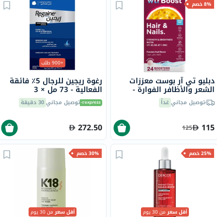
8% خصم
+900 طلب
دبليو تي آر بوست معززات
رغوة ريجين للرجال 5٪ فائقة
الشعر والأظافر الفوارة -
الفعالية - 73 مل × 3
بنكهة فاكهة العاطفة حزمة
توصيل مجاني
غداً
توصيل مجاني
30 دقيقة
من 24
272.50
115
125
25% خصم
30% خصم
أقل سعر
من 30 يوم
أقل سعر
من 30 يوم