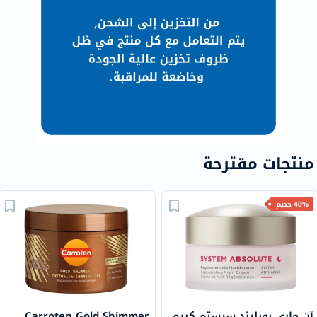
منتجات مقترحة
40% خصم
آن ماري بورليند سيستم كريم
Carroten Gold Shimmer