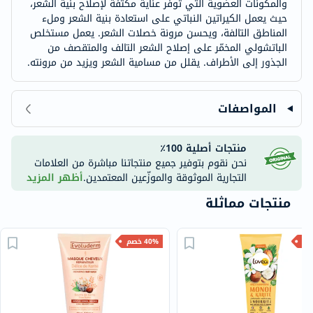
والمكونات العضوية التي توفر عناية مكثفة لإصلاح بنية الشعر،
حيث يعمل الكيراتين النباتي على استعادة بنية الشعر وملء
المناطق التالفة، ويحسن مرونة خصلات الشعر. يعمل مستخلص
الباتشولي المخمّر على إصلاح الشعر التالف والمتقصف من
الجذور إلى الأطراف. يقلل من مسامية الشعر ويزيد من مرونته.
المواصفات
منتجات أصلية 100٪
نحن نقوم بتوفير جميع منتجاتنا مباشرة من العلامات
التجارية الموثوقة والموزّعين المعتمدين.
أظهر المزيد
منتجات مماثلة
40% خصم