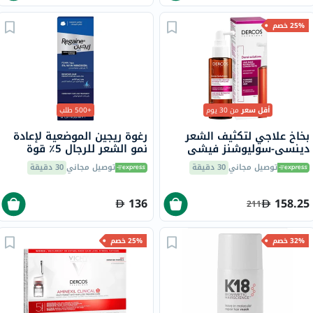
25% خصم
أقل سعر
من 30 يوم
+500 طلب
بخاخ علاجي لتكثيف الشعر
رغوة ريجين الموضعية لإعادة
دينسي-سوليوشنز فيشي
نمو الشعر للرجال 5٪ قوة
ديركوس، 100 مل
إضافية 73 مل
توصيل مجاني
30 دقيقة
توصيل مجاني
30 دقيقة
136
158.25
211
32% خصم
25% خصم