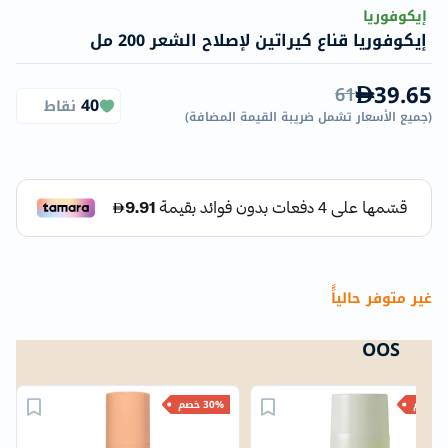
إيكوفوريا
إيكوفوريا قناع كيراتين لإصلاح الشعر 200 مل
39.65
61
40
نقاط
(
جميع الأسعار تشمل ضريبة القيمة المضافة
)
غير متوفر حالياًً
OOS
خصم
30% خصم