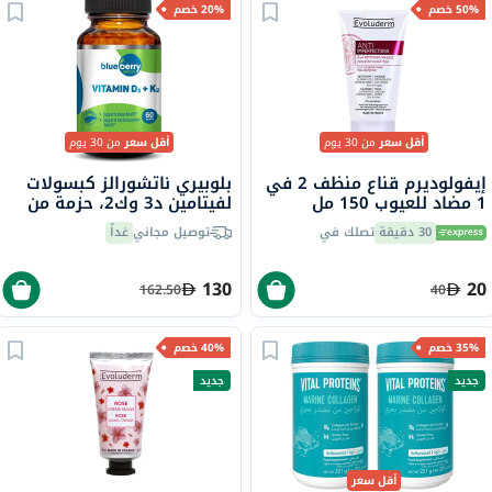
50% خصم
20% خصم
أقل سعر
من 30 يوم
أقل سعر
من 30 يوم
إيفولوديرم قناع منظف 2 في
بلوبيري ناتشورالز كبسولات
1 مضاد للعيوب 150 مل
لفيتامين د3 وك2، حزمة من
60
17323
30 دقيقة
تصلك في
توصيل مجاني
غداً
130
20
162.50
40
35% خصم
40% خصم
جديد
جديد
أقل سعر