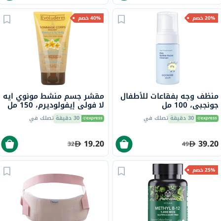
20% خصم
40% خصم
منظف وجه بفقاعات للأطفال
مقشر جسم منشط مونوي ايه
جونجبي، 100 مل
لا فولي إيفولوديرم، 150 مل
30 دقيقة
تصلك في
30 دقيقة
تصلك في
19.20
39.20
32
49
25% خصم