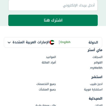
اشترك هنا
|
الإمارات العربية المتحدة
الدولة
English
ماي أستر
السجلات
المواعيد
القوائم
أفراد العائلة
myWellth
استشر
احجز طبيب
جميع التخصصات
استشارة فورية
جميع المنشآت
الصيدلية
الفئات
طلب وصفة طبية