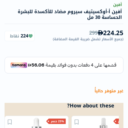
أفين
أفين أ-أوكسيتيف سيروم مضاد للأكسدة للبشرة
الحساسة 30 مل
224.25
299
224
نقاط
(
جميع الأسعار تشمل ضريبة القيمة المضافة
)
غير متوفر حالياًً
How about these?
خصم
25% خصم