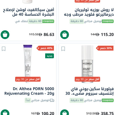
أقل سعر
من 30 يوم
لا روش بوزيه توليريان
أفين سيكالفيت لوشن لإصلاح
ديرماليرغو فلويد مرطب وجه
البشرة الحساسة 40 مل
للبشرة الحساسة 40 مل
توصيل مجاني
60 دقيقة
60 دقيقة
تصلك في
86.63
115.20
115.50
144
30% خصم
40% خصم
جديد
أقل سعر
من 30 يوم
أقل سعر
من 30 يوم
فيلورغا سكين-يوني فاي
Dr. Althea PDRN 5000
إنتنسيف سيروم مضيء، 30
Rejuvenating Cream - 20g
مل
توصيل مجاني
60 دقيقة
توصيل مجاني
غداً
100.20
358.75
167
512.50