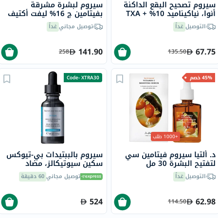
سيروم تصحيح البقع الداكنة
سيروم لبشرة مشرقة
أنوا، نياكيناميد 10% + TXA
بفيتامين ج 16% ليفت أكتيف
4%، 30 مل
فيشي، 20 مل
التوصيل
غداً
توصيل مجاني
غداً
141.90
67.75
258
135.50
45% خصم
Code- XTRA30
+1000 طلب
د. ألتيا سيروم فيتامين سي
سيروم بالببتيدات بي-تيوكس
لتفتيح البشرة 30 مل
سكين سيوتيكالز، مضاد
للتجاعيد - 30 مل
التوصيل
غداً
توصيل مجاني
60 دقيقة
524
62.98
114.50