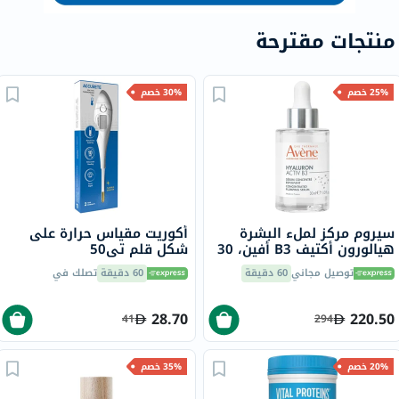
منتجات مقترحة
25% خصم
30% خصم
سيروم مركز لملء البشرة
أكوريت مقياس حرارة على
هيالورون أكتيف B3 أفين، 30
شكل قلم تي50
مل
توصيل مجاني
60 دقيقة
60 دقيقة
تصلك في
28.70
220.50
41
294
20% خصم
35% خصم