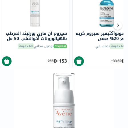
ن مونوأكتيفيز سيروم كريم
سيروم آن ماري بورليند المرطب
مرطب مع 20% حمض
بالهيالورونات أكوانتشر، 50 مل
ونيك، 30 مل
60 دقيقة
تصلك في
توصيل مجاني
60 دقيقة
153
255
133.50