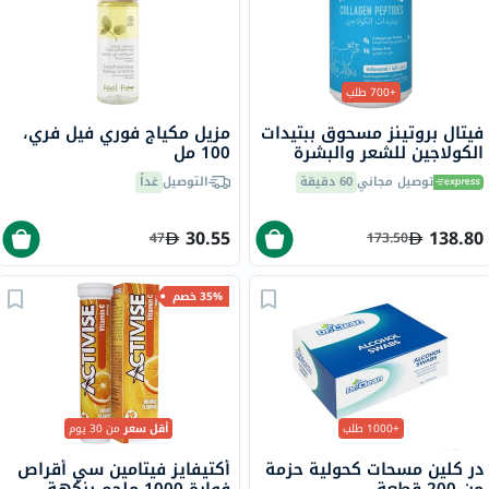
+700 طلب
فيتال بروتينز مسحوق ببتيدات
مزيل مكياج فوري فيل فري،
الكولاجين للشعر والبشرة
100 مل
والأظافر 284 جرام
توصيل مجاني
60 دقيقة
التوصيل
غداً
30.55
138.80
47
173.50
35% خصم
+1000 طلب
أقل سعر
من 30 يوم
در كلين مسحات كحولية حزمة
أكتيفايز فيتامين سي أقراص
من 200 قطعة
فوارة 1000 ملجم بنكهة