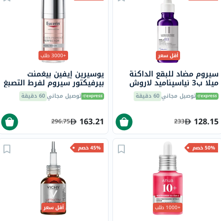
أقل سعر
+3000 طلب
سيروم مضاد للبقع الداكنة
يوسيرين إيفين بيغمنت
ميلا ب3 نياسيناميد لاروش
بيرفيكتور سيروم لفرط التصبغ
بوزيه، لجميع أنواع البشرة -
المزدوج 30 مل
توصيل مجاني
60 دقيقة
توصيل مجاني
60 دقيقة
30 مل
163.21
128.15
296.75
233
50% خصم
45% خصم
+1000 طلب
أقل سعر