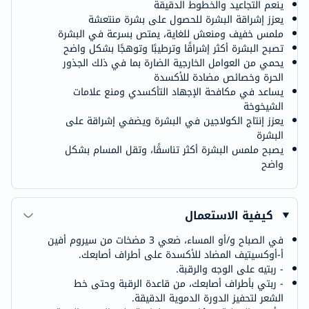
ينعم التجاعيد والخطوط الدقيقة
يعزز إشراقة البشرة للحصول على بشرة منتعشة
ملمس خفيف ومنعش للغاية، يمتص بسرعة في البشرة
تصبح البشرة أكثر إشراقًا وترطيبًا وتوهجًا بشكل واضح
يحمي من العوامل الخارجية الضارة بما في ذلك الجذور
الحرة وخصائص مضادة للأكسدة
يساعد في مكافحة الإجهاد التأكسدي ومنع علامات
الشيخوخة
يعزز إنتاج الكولاجين في البشرة ويضفي إشراقة على
البشرة
يصبح ملمس البشرة أكثر تناسقًا، وتقل المسام بشكل
واضح
كيفية الاستعمال
في الصباح و/أو المساء، ضعي 3 مضخات من سيروم أفين
أ-أوكسيتيف المضاد للأكسدة على أطراف أصابعك.
- ربتيه على الوجه والرقبة.
- ربتي بأطراف أصابعك، من قاعدة الرقبة وحتى خط
الشعر لتحفيز الدورة الدموية الدقيقة.