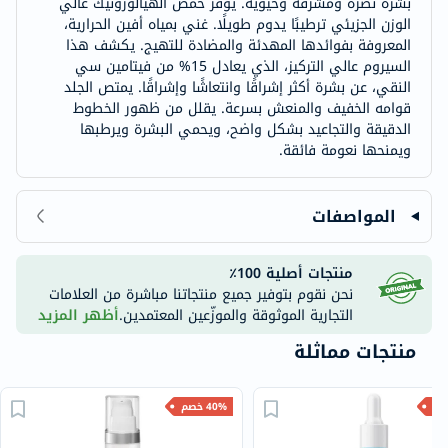
بشرة نضرة ومشرقة وحيوية. يوفر حمض الهيالورونيك عالي
الوزن الجزيئي ترطيبًا يدوم طويلًا. غني بمياه أفين الحرارية،
المعروفة بفوائدها المهدئة والمضادة للتهيج. يكشف هذا
السيروم عالي التركيز، الذي يعادل 15% من فيتامين سي
النقي، عن بشرة أكثر إشراقًا وانتعاشًا وإشراقًا. يمتص الجلد
قوامه الخفيف والمنعش بسرعة. يقلل من ظهور الخطوط
الدقيقة والتجاعيد بشكل واضح، ويحمي البشرة ويرطبها
ويمنحها نعومة فائقة.
المواصفات
منتجات أصلية 100٪
نحن نقوم بتوفير جميع منتجاتنا مباشرة من العلامات
التجارية الموثوقة والموزّعين المعتمدين.
أظهر المزيد
منتجات مماثلة
40% خصم