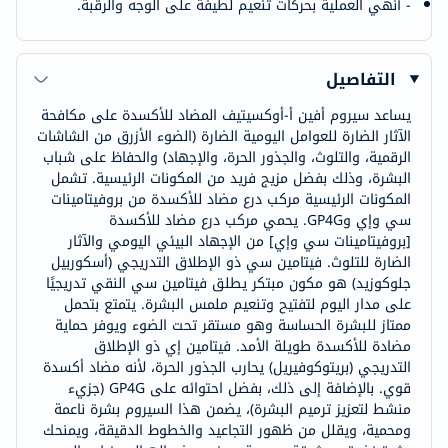
- أنهي العملية بحركات تنعيم لطيفة على الوجه والرقبة.
التفاصيل
يساعد سيروم أفين أ-أوكسيتيف المضاد للأكسدة على مكافحة
الآثار الضارة للعوامل اليومية الضارة (الضوء الأزرق من الشاشات
الرقمية، والتلوث، والجذور الحرة، والإجهاد) والحفاظ على شباب
البشرة، وذلك بفضل مزيج فريد من المكونات الرئيسية. تشمل
المكونات الرئيسية مركب درع مضاد للأكسدة من بروفيتامينات
سي وإي وGP4G. يحمي مركب درع مضاد للأكسدة
[بروفيتامينات سي وإي] من الإجهاد البيئي اليومي والآثار
الضارة للتلوث. فيتامين سي ذو الإطلاق التدريجي (أسكوربيل
جلوكوزيد) هو مكون مبتكر يطلق فيتامين سي النقي تدريجيًا
على مدار اليوم لتفتيح وتنعيم ملمس البشرة. يتمتع بتحمل
ممتاز للبشرة الحساسة وهو مستقر تحت الضوء ويوفر حماية
مضادة للأكسدة طويلة الأمد. فيتامين إي ذو الإطلاق
التدريجي (بريتوكوفيريل) يحارب الجذور الحرة، لأنه مضاد أكسدة
قوي. بالإضافة إلى ذلك، بفضل احتوائه على GP4G (جزيء
منشط لتعزيز ترميم البشرة)، يضمن هذا السيروم بشرة ناعمة
ومحمية، ويقلل من ظهور التجاعيد والخطوط الدقيقة، ويمنحك