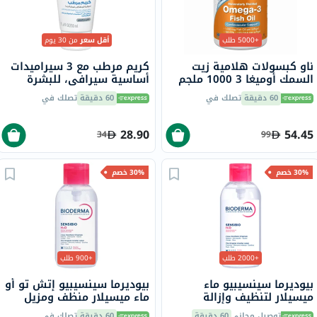
+5000 طلب
أقل سعر
من 30 يوم
ناو كبسولات هلامية زيت
كريم مرطب مع 3 سيراميدات
السمك أوميغا 3 1000 ملجم
أساسية سيرافي، للبشرة
180 EPA / 120 DHA حزمة من
الجافة، 50 جرام
60 دقيقة
تصلك في
60 دقيقة
تصلك في
100
28.90
54.45
34
99
30% خصم
30% خصم
+2000 طلب
+900 طلب
بيوديرما سينسيبيو ماء
بيوديرما سينسيبيو إتش تو أو
ميسيلار لتنظيف وإزالة
ماء ميسيلار منظف ومزيل
المكياج 850 مل
للمكياج مع مضخة 500 مل
توصيل مجاني
60 دقيقة
60 دقيقة
تصلك في