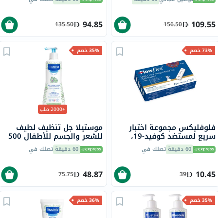
94.85
109.55
135.50
156.50
73% خصم
35% خصم
+2000 طلب
فلوفليكس مجموعة اختبار
موستيلا جل تنظيف لطيف
سريع لمستضد كوفيد-19،
للشعر والجسم للأطفال 500
مجموعة من 1
مل
60 دقيقة
تصلك في
60 دقيقة
تصلك في
48.87
10.45
75.75
39
35% خصم
36% خصم