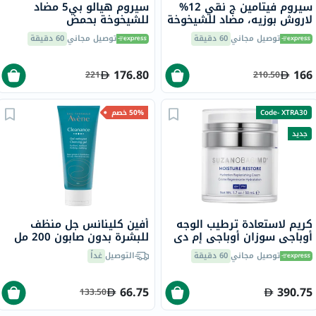
سيروم فيتامين ج نقي 12%
سيروم هيالو بي5 مضاد
لاروش بوزيه، مضاد للشيخوخة
للشيخوخة بحمض
- 30 مل
الهيالورونيك لاروش بوزيه،
توصيل مجاني
60 دقيقة
توصيل مجاني
60 دقيقة
30 مل
176.80
166
221
210.50
Code- XTRA30
50% خصم
جديد
كريم لاستعادة ترطيب الوجه
أفين كلينانس جل منظف
أوباجي سوزان أوباجي إم دي
للبشرة بدون صابون 200 مل
- 50 مل
توصيل مجاني
60 دقيقة
التوصيل
غداً
66.75
390.75
133.50