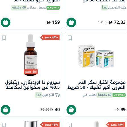
شريط × 2
التوصيل
غداً
توصيل مجاني
60 دقيقة
159
72.33
131.50
48% خصم
أقل سعر
مجموعة اختبار سكر الدم
سيروم ذا أورديناري، ريتينول
الفوري أكيو تشيك - 50 شريط
0.5% في سكوالين لمكافحة
+ 100 إبرة وخز
علامات التقدم في السن، 30
60 دقيقة
تصلك في
التوصيل
غداً
مل
40
99
76.50
45% خصم
45% خصم