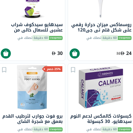
روسماكس ميزان حرارة رقمي
سيدهايو سيدكوف شراب
على شكل قلم تي جي120
عشبي للسعال خالي من
الكحول مع العسل، 100 مل
60 دقيقة
تصلك في
60 دقيقة
تصلك في
30
24
32
25% خصم
كبسولات كالمكس لدعم النوم
برو فوت جوارب لترطيب القدم
سيدهايو، 30 كبسولة
بعمق مع شجرة الشاي
وفيتامين E لإصلاح البشرة
60 دقيقة
تصلك في
60 دقيقة
تصلك في
الجافة،حزمه من زوج واحد