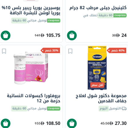
كلينيجل جيلي مرطب 82 جرام
يوسيرين يوريا ريبير بلس 10%
يوريا لوشن للبشرة الجافة
60 دقيقة
تصلك في
والخشنة 250 مل
توصيل مجاني
60 دقيقة
105.75
24
141
30
40% خصم
30% خصم
أقل سعر
مجموعة دكتور شول لعلاج
بروفلورا كبسولات النسائية
جفاف القدمين
حزمة من 12
التوصيل
اليوم
توصيل مجاني
60 دقيقة
108.50
27.30
155
45.50