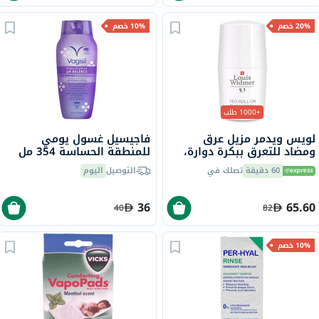
20% خصم
10% خصم
+1000 طلب
لويس ويدمر مزيل عرق
فاجيسيل غسول يومي
ومضاد للتعرق ببكرة دوارة،
للمنطقة الحساسة 354 مل
بدون رائحة، 50 مل
60 دقيقة
تصلك في
التوصيل
اليوم
36
65.60
40
82
10% خصم