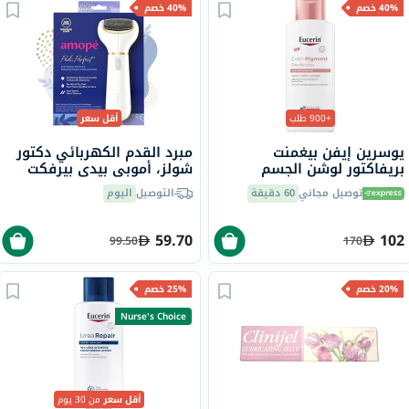
40% خصم
40% خصم
+900 طلب
أقل سعر
يوسرين إيفن بيغمنت
مبرد القدم الكهربائي دكتور
بريفاكتور لوشن الجسم
شولز، أموبي بيدي بيرفكت
اليومي 250 مل
توصيل مجاني
60 دقيقة
التوصيل
اليوم
59.70
102
99.50
170
20% خصم
25% خصم
Nurse's Choice
أقل سعر
من 30 يوم