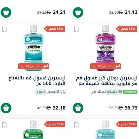
24.21
21.13
37.25
32.50
35% خصم
35% خصم
أقل سعر
من 30 يوم
أقل سعر
من 30 يوم
ليسترين توتال كير غسول فم
ليسترين غسول فم بالنعناع
مع فلوريد بنكهة خفيفة مع
البارد، 500 مل
تركيبة خالية من الكحول 500
60 دقيقة
تصلك في
التوصيل
اليوم
مل
32.18
36.73
49.50
56.50
35% خصم
35% خصم