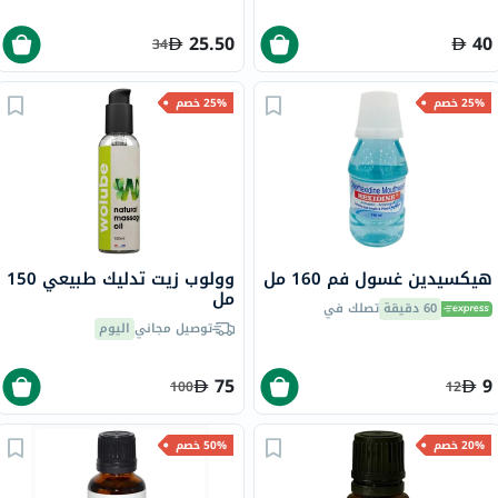
25.50
40
34
25% خصم
25% خصم
هيكسيدين غسول فم 160 مل
وولوب زيت تدليك طبيعي 150
مل
60 دقيقة
تصلك في
توصيل مجاني
اليوم
75
9
100
12
20% خصم
50% خصم