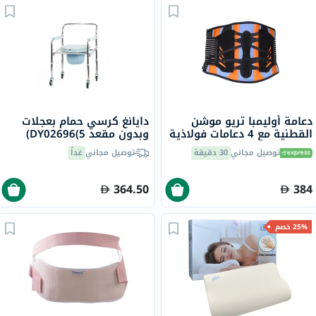
دعامة أوليمبا تريو موشن
دايانغ كرسي حمام بعجلات
القطنية مع 4 دعامات فولاذية
وبدون مقعد DY02696(5)
9.5 بوصة كبير جدًا، OWB-511
توصيل مجاني
30 دقيقة
توصيل مجاني
غداً
364.50
384
25% خصم