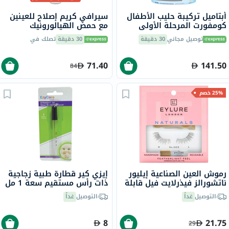
أبتاميل تركيبة حليب الأطفال
سيرافي كريم إصلاح للعينين
كومفورت المرحلة الأولى
مع حمض الهيالورونيك
للأطفال من عمر 0 ​​إلى 6
للهالات السوداء وانتفاخ
توصيل مجاني
30 دقيقة
30 دقيقة
تصلك في
أشهر لعلاج المغص والإمساك
العينين 14 مل
800 جرام
71.40
141.50
84
25% خصم
رموش العين الصناعية إيليور
إيزي كير قطارة طبية زجاجية
ناتشورالز فيذرلايت فيل قابلة
ذات رأس مستقيم سعة 1 مل
لإعادة الاستخدام رقم 003
19349
التوصيل
غداً
التوصيل
غداً
قطعتين
8
21.75
29