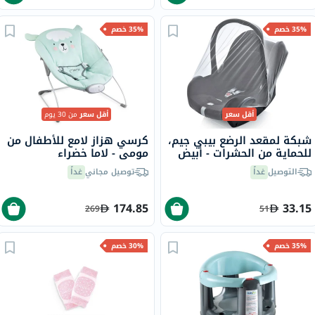
35% خصم
35% خصم
أقل سعر
أقل سعر
من 30 يوم
شبكة لمقعد الرضع بيبي جيم،
كرسي هزاز لامع للأطفال من
للحماية من الحشرات - أبيض
مومي - لاما خضراء
التوصيل
غداً
توصيل مجاني
غداً
174.85
33.15
269
51
35% خصم
30% خصم