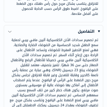
للانزلاق يتناسب بشكل مريح حول رأس طفلك دون الضغط
على اليافوخ. اضبط طوق الرأس حسب الحاجة للحصول
على أفضل ملاءمة.
التفاصيل
تم تصميم سدادات الأذن الكلاسيكية ألبين مافي بيبي لحماية
سمع الطفل شديد الحساسية من الضوضاء الضارة والصاخبة.
فهي تمنع التحفيز المفرط للضوضاء وتساعد الأطفال على
الراحة دون إزعاج أثناء السفر. تم تصميم سدادات الأذن
الكلاسيكية ألبين مافي بيبي خصيصًا للأطفال الرضع والأطفال
الصغار حتى سن 36 شهرًا. تتميز بتصنيف معتمد لتقليل
الضوضاء يبلغ 23 ديسيبل (SNR)، وهي عبارة عن عصابة رأس
ناعمة كالحرير وقابلة للتعديل وغير قابلة للانزلاق تجلس بشكل
مريح دون الضغط على الرأس أو اليافوخ. عندما يتم اصطحاب
الأطفال إلى أماكن بها ضوضاء عالية أو موسيقى بمستوى
صوت مرتفع، يكون هناك خطر كبير من تلف السمع بسبب
سمعهم الحساس. تم تصميم سدادات الأذن الكلاسيكية ألبين
مافي بيبي لمنع الضغط على اليافوخ وتناسب بشكل مريح. مع
تخفيف الضوضاء بمقدار 24 ديسيبل، يمكنك الاطمئنان إلى أن