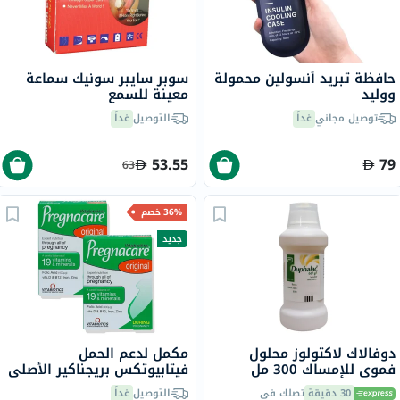
حافظة تبريد أنسولين محمولة
سوبر سايبر سونيك سماعة
ووليد
معينة للسمع
توصيل مجاني
غداً
التوصيل
غداً
53.55
79
63
36% خصم
جديد
دوفالاك لاكتولوز محلول
مكمل لدعم الحمل
فموي للإمساك 300 مل
فيتابيوتكس بريجناكير الأصلي
- 2 × 30 قرص
30 دقيقة
تصلك في
التوصيل
غداً