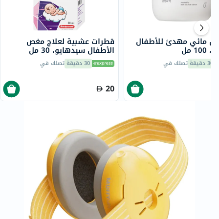
جل مائي مهدئ للأطفال
قطرات عشبية لعلاج مغص
10 مل
الأطفال سيدهايو، 30 مل
30 دقيقة
تصلك في
30 دقيقة
تصلك في
20
6