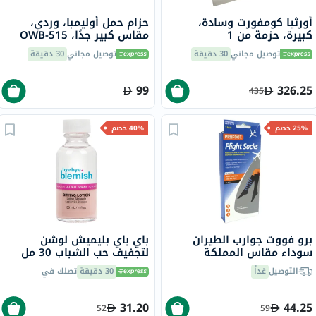
أورثيا كومفورت وسادة،
حزام حمل أوليمبا، وردي،
كبيرة، حزمة من 1
مقاس كبير جدًا، OWB-515
توصيل مجاني
30 دقيقة
توصيل مجاني
30 دقيقة
99
326.25
435
25% خصم
40% خصم
برو فووت جوارب الطيران
باي باي بليميش لوشن
سوداء مقاس المملكة
لتجفيف حب الشباب 30 مل
المتحدة 8-11، زوج واحد
التوصيل
غداً
30 دقيقة
تصلك في
P72002/2
31.20
44.25
52
59