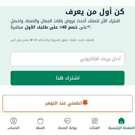
كن أول من يعرف
اشترك الآن لتصلك أحدث عروض باقات الجمال والصحة، واحصل
مباشرةً*!
على
خصم 40٪ على طلبك الأول
40 للعملاء الجدد فقط. تطبق الشروط والأحكام.
خصم يصل إلى
اشترك هنا
اعلمني عند التوفر
|
الإمارات العربية المتحدة
الدولة
English
ماي أستر
السجلات
المواعيد
الصفحة الرئيسية
الفئات
بوابة الصحة
السلة
الحساب
القوائم
أفراد العائلة