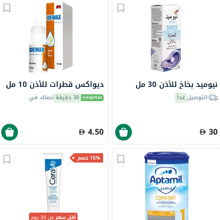
نيوميد بخاخ للأذن 30 مل
ديواكس قطرات للأذن 10 مل
التوصيل
غداً
30 دقيقة
تصلك في
4.50
30
15% خصم
أقل سعر
من 30 يوم