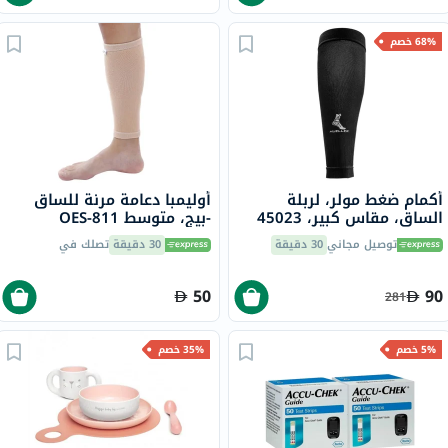
68% خصم
أكمام ضغط مولر، لربلة
أوليمبا دعامة مرنة للساق
الساق، مقاس كبير، 45023
-بيج، متوسط ​​OES-811
توصيل مجاني
30 دقيقة
30 دقيقة
تصلك في
50
90
281
5% خصم
35% خصم