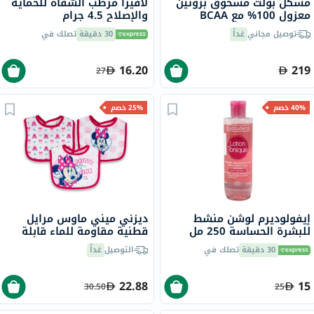
مسكل بولت مسحوق بروتين
لافيرا مرطب الشفاه للحماية
معزول 100% مع BCAA
والإصلاح 4.5 جرام
وغلوتامين، بنكهة الفانيليا، 2
توصيل مجاني
غداً
30 دقيقة
تصلك في
رطل
16.20
219
27
40% خصم
25% خصم
إيفولوديرم لوشن منشط
ديزني ميني ماوس مرايل
للبشرة الحساسة 250 مل
قطنية مقاومة للماء قابلة
3061
للغسل للأطفال حزمة من 3
30 دقيقة
تصلك في
التوصيل
غداً
قطع
22.88
15
30.50
25