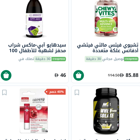
تشيوي فيتس مالتي فيتشي
سيدهايو آبي-ماكس شراب
أدفانس علكة متعددة
محفز لشهية للأطفال 100
الفيتامينات للبالغين بنكهة
مل
توصيل مجاني
30 دقيقة
30 دقيقة
تصلك في
التوت، حزمة من 60
46
85.88
114.50
40% خصم