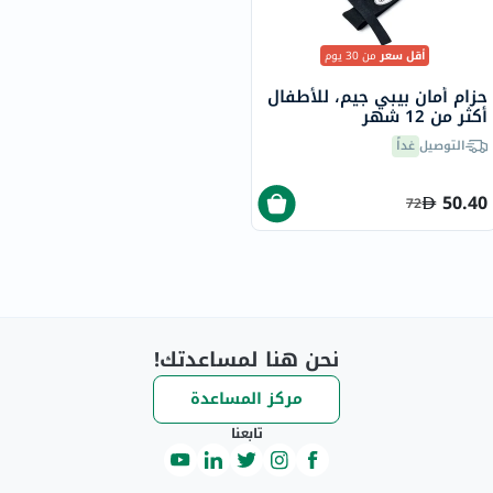
أقل سعر
من 30 يوم
حزام أمان بيبي جيم، للأطفال
أكثر من 12 شهر
التوصيل
غداً
50.40
72
نحن هنا لمساعدتك!
مركز المساعدة
تابعنا