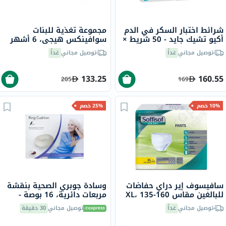
شرائط اختبار السكر في الدم
مجموعة تغذية للبنات
أكيو تشيك جايد - 50 شريط ×
سوافينكس هيجي، 6 أشهر
2
فما فوق، 5 قطع
توصيل مجاني
غداً
توصيل مجاني
غداً
133.25
160.55
205
169
10% خصم
25% خصم
سافيسوف إير دراي حفاضات
وسادة جوبري الصحية بنقشة
للبالغين مقاس XL، 135-160
مربعات دائرية، 16 بوصة -
سم حزمة من 12 قطعة
BH1016
توصيل مجاني
غداً
توصيل مجاني
30 دقيقة