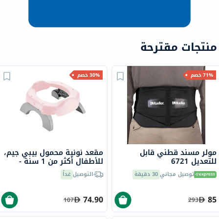
منتجات مقترحة
71% خصم
30% خصم
مولر مسند قطني قابل
مقعد نونية محمول بيبي جيم،
للتعديل 6721
للأطفال أكثر من 1 سنة -
وردي
توصيل مجاني
30 دقيقة
التوصيل
غداً
74.90
85
107
293