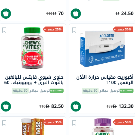
70
24.50
110
30% خصم
25% خصم
أكيوريت مقياس حرارة الأذن
حلوى شيوي فايتس للبالغين
الرقمي T100
بالتوت البري + بروبيوتيك، 60
قطعة
توصيل مجاني
30 دقيقة
توصيل مجاني
30 دقيقة
82.50
132.30
110
189
50% خصم
35% خصم