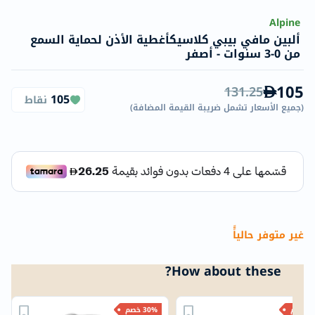
Alpine
ألبين مافي بيبي كلاسيكأغطية الأذن لحماية السمع
من 0-3 سنوات - أصفر
105
131.25
105
نقاط
(
جميع الأسعار تشمل ضريبة القيمة المضافة
)
غير متوفر حالياًً
How about these?
خصم
30% خصم