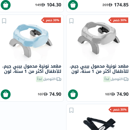
104.30
174.85
149
269
30% خصم
30% خصم
مقعد نونية محمول بيبي جيم،
مقعد نونية محمول بيبي جيم،
للأطفال أكثر من 1 سنة، لون
للأطفال أكثر من 1 سنة، لون
- رمادي
- أزرق
التوصيل
غداً
التوصيل
غداً
74.90
74.90
107
107
30% خصم