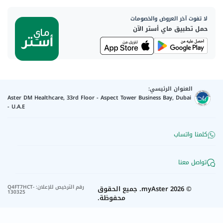
لا تفوت آخر العروض والخصومات
حمل تطبيق ماي أستر الآن
العنوان الرئيسي:
Aster DM Healthcare, 33rd Floor - Aspect Tower Business Bay, Dubai
- U.A.E
كلمنا واتساب
تواصل معنا
رقم الترخيص للإعلان
:
Q4FT7HCT-
©
2026
myAster.
جميع الحقوق
130325
محفوظة.