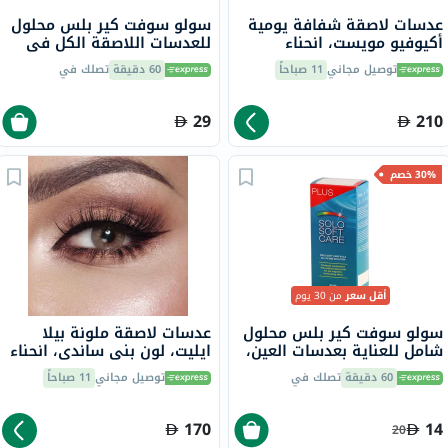
عدسات لاصقة شفافة يومية
سولو سوفت كير بلس محلول
أكيوفيو مويست، انحناء
للعدسات اللاصقة الكل في
القاعدة 8.5، 30 عدسة
واحد 150 مل
توصيل مجاني
11 صباحاً
60 دقيقة
تصلك في
29
210
30% خصم
أقل سعر
من 30 يوم
سولو سوفت كير بلس محلول
عدسات لاصقة ملونة بيلا
شامل للعناية بعدسات العين،
ايليت، لون بني ساندي، انحناء
60 مل
القاعدة 8.6، 2 عدسة
60 دقيقة
تصلك في
توصيل مجاني
11 صباحاً
170
14
20