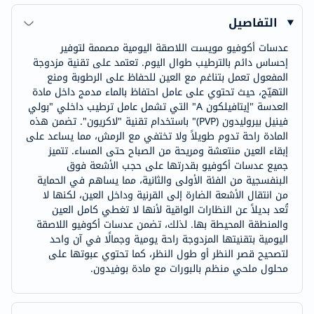
التفاصيل
عدسات أكوفيو مويست اللاصقة اليومية مصممة لتوفير
إحساس دائم بالترطيب طوال اليوم. تعتمد على تقنية مزدوجة
المفعول تعمل بتناغم مع العين للحفاظ على الرطوبة ومنع
التهيّج، حيث تحتوي على عامل احتفاظ بالماء مدمج داخل مادة
العدسة "إيتافيلكون A" التي تشمل عامل ترطيب داخلي "بولي
فينيل بيروليدون (PVP)" باستخدام تقنية "لاكريون". تضمن هذه
المادة راحة تدوم طويلاً ولا تختفي مع الرمش، مما يساعد على
إبقاء العين منتعشة ومريحة من الصباح حتى المساء. تتميز
جميع عدسات أكوفيو بقدرتها على حجب الأشعة فوق
البنفسجية من الفئة الأولى والثانية، مما يساهم في الحماية
من انتقال الأشعة الضارة إلى القرنية وداخل العين، لكنها لا
تُعد بديلاً عن النظارات الواقية لأنها لا تغطي كامل العين
والمنطقة المحيطة بها. لذلك، تضمن عدسات أكوفيو اللاصقة
اليومية بتقنيتها المزدوجة راحة يومية وجمالًا في آن واحد
لتصحيح قصر النظر أو طول النظر، كما تحتوي عبوتها على
محلول ملحي منظم بالبورات مع مادة بوفيدون.