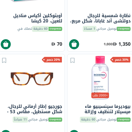
نظارة شمسية للرجال
أوبتوكلين أكياس مناديل
دولتشي أند غابانا، شكل مربع،
للعين، 20 كيسًا
مقاس 55 - 501/87-0DG4465
توصيل مجاني
1 مساءً
60 دقيقة
تصلك في
70
1,350
1,800
30% خصم
20% خصم
+2000 طلب
بيوديرما سينسيبيو ماء
جورجيو إطار أرماني للرجال،
ميسيلار لتنظيف وإزالة
شكل مستطيل، مقاس 53 -
المكياج 850 مل
AR7243U 5988
توصيل مجاني
60 دقيقة
توصيل مجاني
11 صباحاً