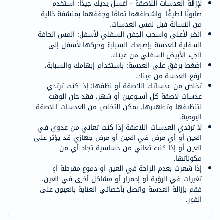
لإزالة العدسات اللاصقة - اغسل يديك جيدًا: استخدم
صابونًا لطيفًا، واشطفهما تمامًا وجففهما بمنشفة خالية
من النسالة قبل لمس العدسات.
انظر لأعلى واسحب الجفن السفلي لأسفل: المس الحافة
السفلية للعدسة بإصبعك السبابة وحركها لأسفل إلى
الجزء الأبيض السفلي من عينك.
اضغط برفق على العدسة: باستخدام إبهامك والسبابة،
ارفع العدسة من عينك.
تخلص من عدساتك اللاصقة أو نظفها: إذا كنت ترتدي
عدسات لاصقة كل أسبوعين أو شهر، فقد حان الوقت
لتنظيفها وتطهيرها. يمكن التخلص من العدسات اللاصقة
اليومية.
لا ترتدي العدسات اللاصقة إذا كنت تعاني من عدوى في
العين أو أي مرض في العين أو مرض جهازي قد يؤثر على
العين أو إذا كنت تعاني من حساسية تجاه أي من
مكوناتها.
إذا شعرت بعدم الراحة في العين أو دموع مفرطة أو
تغيرات في الرؤية أو إحمرار أو مشاكل أخرى في العين،
فقم بإزالة العدسة واتصل بأخصائي العناية بالعيون على
الفور.