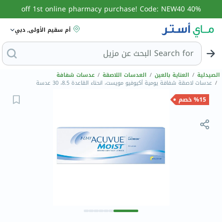
40% off 1st online pharmacy purchase! Code: NEW40
أم سقيم الأولى, دبي
Search for
البحث عن مزيل عرق
الصيدلية
/
العناية بالعين
/
العدسات اللاصقة
/
عدسات شفافة
/
عدسات لاصقة شفافة يومية أكيوفيو مويست، انحناء القاعدة 8.5، 30 عدسة
%15 خصم