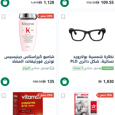
1,128
109.55
1,410
156.50
28% خصم
نظارة شمسية بولارويد
شامبو كيراستاس جينيسيس
نسائية، شكل دائري PLD
نوتري فورتيفانت المضاد
4082/F/S - بني
لتساقط الشعر، 250 مل
توصيل مجاني
1 مساءً
توصيل مجاني
اليوم
135
1,830
188.50
30% خصم
25% خصم