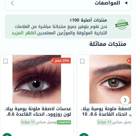
المواصفات
منتجات أصلية 100٪
نحن نقوم بتوفير جميع منتجاتنا مباشرة من العلامات
التجارية الموثوقة والموزّعين المعتمدين.
أظهر المزيد
منتجات مماثلة
25% خصم
لاصقة ملونة يومية بيلا،
عدسات لاصقة ملونة يومية بيلا،
لون باين، انحناء القاعدة 8.6، 10
لون روزوود، انحناء القاعدة 8.6،
ت
10 عدسات
توصيل مجاني
11 صباحاً
توصيل مجاني
11 صباحاً