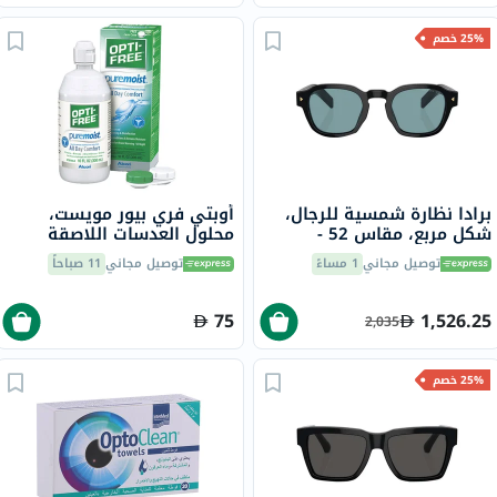
25% خصم
برادا نظارة شمسية للرجال،
أوبتي فري بيور مويست،
شكل مربع، مقاس 52 -
محلول العدسات اللاصقة
16K04D PR A16S
متعدد الأغراض 300 مل
توصيل مجاني
1 مساءً
توصيل مجاني
11 صباحاً
75
1,526.25
2,035
25% خصم