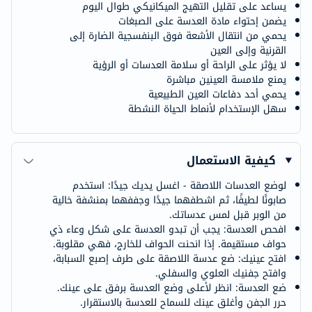
يساعد على تقليل التهيج الميكانيكي طوال اليوم
يضمن إحتواء مادة العدسة على الصبغات
يحمي من انتقال الأشعة فوق البنفسجية الضارة إلى
القرنية وإلى العين
لا يؤثر على الراحة أو سلامة العدسات أو الرؤية
يمنع ملامسة العينين مباشرة
يحمي أحد دفاعات العين الطبيعية
سهل الإستخدام لأنماط الحياة النشطة
كيفية الاستعمال
لوضع العدسات اللاصقة - اغسل يديك جيدًا: استخدم
صابونًا لطيفًا، ثم اشطفهما جيدًا وجففهما بمنشفة خالية
من الوبر قبل لمس عدساتك.
افحص العدسة: يجب أن تبدو العدسة على شكل وعاء ذي
حواف مستقيمة. إذا انحنت الحواف للخارج، فهي مقلوبة.
افتح عينيك: ضع عدسة اللاصقة على طرف إصبع السبابة،
وافتح جفنيك العلوي والسفلي.
ضع العدسة: انظر لأعلى وضع العدسة برفق على عينك.
حرر الجفن وأغلق عينك للسماح للعدسة بالاستقرار.