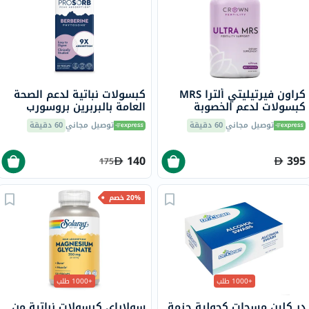
كراون فيرتيليتي ألترا MRS
كبسولات نباتية لدعم الصحة
كبسولات لدعم الخصوبة
العامة بالبربرين بروسورب
للنساء، حزمة من 60 كبسولة
سولاراي، 30 كبسولة
توصيل مجاني
60 دقيقة
توصيل مجاني
60 دقيقة
140
395
175
20% خصم
+1000 طلب
+1000 طلب
در كلين مسحات كحولية حزمة
سولاراي كبسولات نباتية من