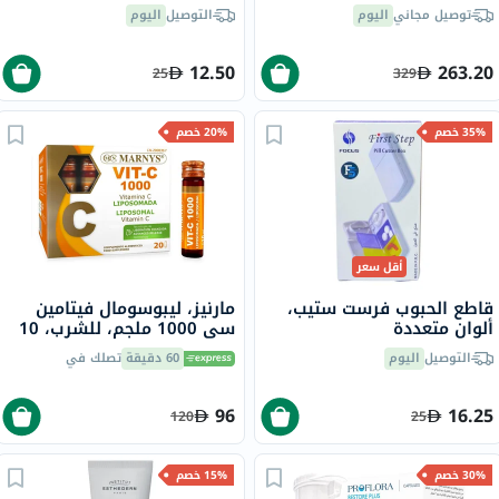
تشكيل مستعمرة، 14 سلالة،
توصيل مجاني
اليوم
التوصيل
اليوم
لدعم الهضم، حزمه من 60
12.50
263.20
25
329
35% خصم
20% خصم
أقل سعر
قاطع الحبوب فرست ستيب،
مارنيز، ليبوسومال فيتامين
ألوان متعددة
سي 1000 ملجم، للشرب، 10
مل، 20 قطعة
التوصيل
اليوم
60 دقيقة
تصلك في
96
16.25
120
25
30% خصم
15% خصم