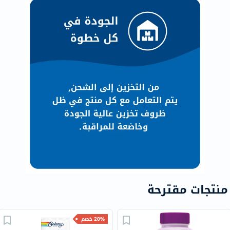
منتجات مقترحة
20% خصم