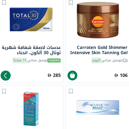
Carroten Gold Shimmer
عدسات لاصقة شفافة شهرية
Intensive Skin Tanning Gel
توتال 30 ألكون، انحناء
150ml
القاعدة 8.4 - عدد 6 عدسات
توصيل مجاني
اليوم
توصيل مجاني
11 صباحاً
285
106