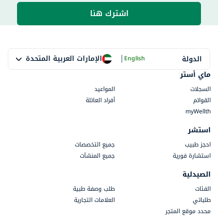
اشترك هنا
|
الإمارات العربية المتحدة
الدولة
English
ماي أستر
السجلات
المواعيد
القوائم
أفراد العائلة
myWellth
استشر
احجز طبيب
جميع التخصصات
استشارة فورية
جميع المنشآت
الصيدلية
الفئات
طلب وصفة طبية
طلباتي
العلامات التجارية
محدد موقع المتجر