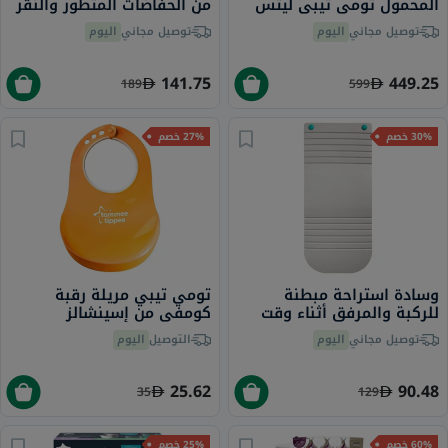
المحمول تومي تيبي ليتس
من الحفاضات المتطور والنقر
غو - رمادي
- أبيض
توصيل مجاني
اليوم
توصيل مجاني
اليوم
141.75
449.25
189
599
30% خصم
27% خصم
وسادة استراحة مبطنة
تومي تيبي مريلة رقبة
للركبة والمرفق أثناء وقت
كومفي من إسينشالز
الاستحمام تومي تيبي،
برتقالية للأطفال من عمر 6
توصيل مجاني
اليوم
التوصيل
اليوم
رمادي
أشهر فما فوق
25.62
90.48
35
129
60% خصم
25% خصم