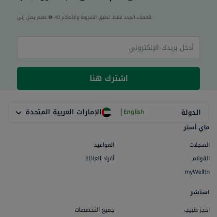
40 للعملاء الجدد فقط. تطبق الشروط والأحكام.
خصم يصل إلى
اشترك هنا
|
الإمارات العربية المتحدة
الدولة
English
ماي أستر
السجلات
المواعيد
القوائم
أفراد العائلة
myWellth
استشر
احجز طبيب
جميع التخصصات