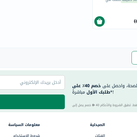
eucerin
vitabiotics
bioderma
vichy
now
acm
dymatize
isdin
priorin
medicube
الصحة، واحصل على
خصم 40٪ على
country-
مباشرةً*!
طلبك الأول
life
blueberry-
خصم يصل إلى
naturals
bepanthen
الصيدلية
معلومات السياسة
21st-
الفئات
شروط الاستخدام