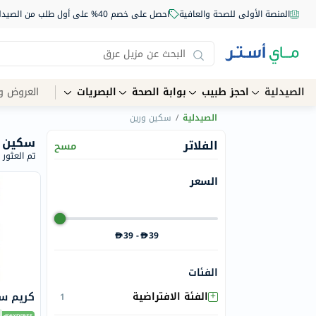
المنصة الأولى للصحة والعافية
احصل على خصم 40% على أول طلب من الصيدلية أونلاين استخدم الكود: NEW40
الصيدلية
احجز طبيب
بوابة الصحة
البصريات
العروض و
الصيدلية
/
سكين ورين
سكين و
الفلاتر
مسح
تم العثور على 
السعر
39
-
39
الفئات
+
الفئة الافتراضية
كريم سكينو
1