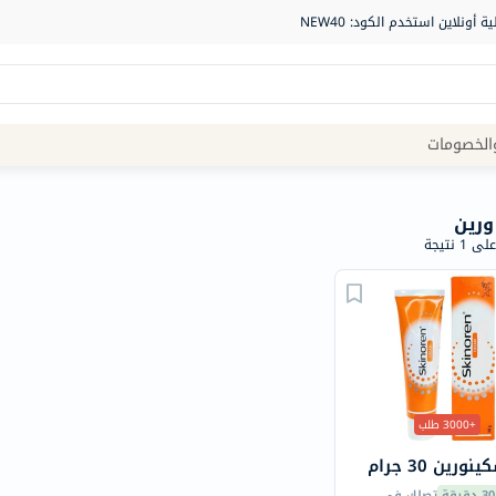
Site
الخصومات
Navigation
الصيدلية
رين
1 نتيجة
الماركات
NDL
Humantara
carroten
betadine
La
+3000 طلب
Roche
رين 30 جرام
Posay
30 دقيقة
تصلك في