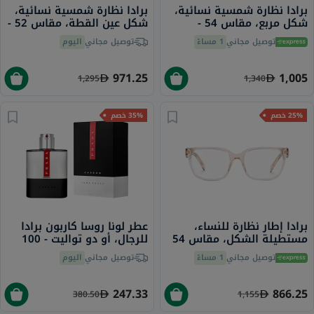
برادا نظارة شمسية نسائية،
برادا نظارة شمسية نسائية،
شكل مربع، مقاس 54 -
شكل عين القطة، مقاس 52 -
01R0A6 PR 16YS
01R0A6 PR 15WS
توصيل مجاني
1 مساءً
توصيل مجاني
اليوم
971.25
1,005
1,295
1,340
25% خصم
35% خصم
برادا إطار نظارة للنساء،
عطر لونا روسا كاربون برادا
مستطيلة الشكل، مقاس 54
للرجال، أو دو تواليت - 100
- 15J1O1 PR 17ZV
مل
توصيل مجاني
1 مساءً
توصيل مجاني
اليوم
247.33
866.25
380.50
1,155