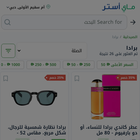
أم سقيم الأولى, دبي
Search for
البحث عن مزي
الصيدلية
/
برادا
برادا
تم العثور على 26 نتيجة
السعر الأعلى
50
250
50 -
500
250 -
1000
0 -
35% خصم
25% خصم
عطر كاندي برادا للنساء، أو
برادا نظارة شمسية للرجال،
دو بارفيوم - 80 مل
شكل مربع، مقاس 52 -
16K04D PR A16S