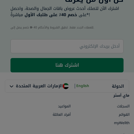
اشترك الآن لتصلك أحدث عروض باقات الجمال والصحة، واحصل
مباشرةً*!
على
خصم 40٪ على طلبك الأول
40 للعملاء الجدد فقط. تطبق الشروط والأحكام.
خصم يصل إلى
اشترك هنا
|
الإمارات العربية المتحدة
الدولة
English
ماي أستر
السجلات
المواعيد
القوائم
أفراد العائلة
myWellth