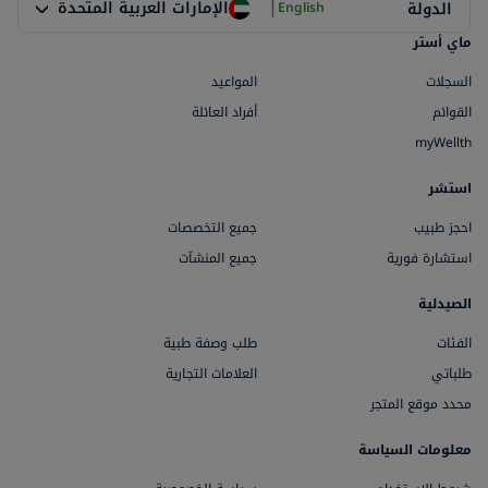
|
الإمارات العربية المتحدة
الدولة
English
ماي أستر
السجلات
المواعيد
القوائم
أفراد العائلة
myWellth
استشر
احجز طبيب
جميع التخصصات
استشارة فورية
جميع المنشآت
الصيدلية
الفئات
طلب وصفة طبية
طلباتي
العلامات التجارية
محدد موقع المتجر
معلومات السياسة