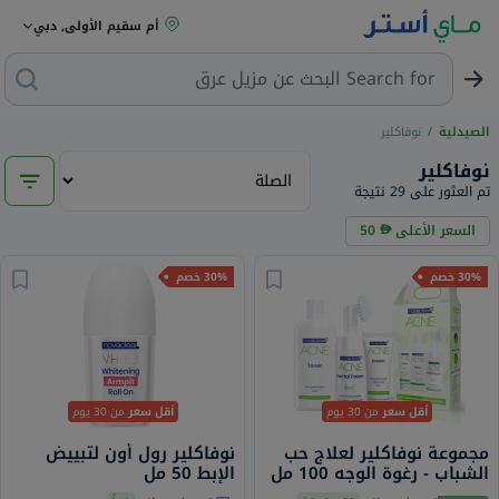
أم سقيم الأولى, دبي
Search for
البحث عن مزيل عرق
الصيدلية
/
نوفاكلير
نوفاكلير
تم العثور على 29 نتيجة
السعر الأعلى
50
30% خصم
30% خصم
أقل سعر
من 30 يوم
أقل سعر
من 30 يوم
مجموعة نوفاكلير لعلاج حب
نوفاكلير رول أون لتبييض
الشباب - رغوة الوجه 100 مل
الإبط 50 ​​مل
+ تونر 150 مل + كريم الوجه