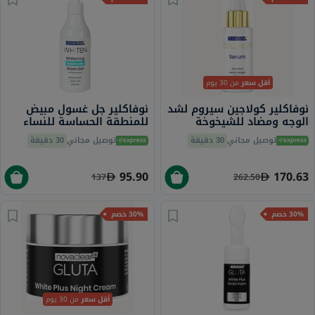
أقل سعر
من 30 يوم
نوفاكلير كولاجين سيروم لشد
نوفاكلير جل غسول مبيض
الوجه ومضاد للشيخوخة
للمنطقة الحساسة للنساء
لجميع أنواع البشرة، 30 مل
200 مل
توصيل مجاني
30 دقيقة
توصيل مجاني
30 دقيقة
95.90
170.63
137
262.50
30% خصم
30% خصم
أقل سعر
من 30 يوم