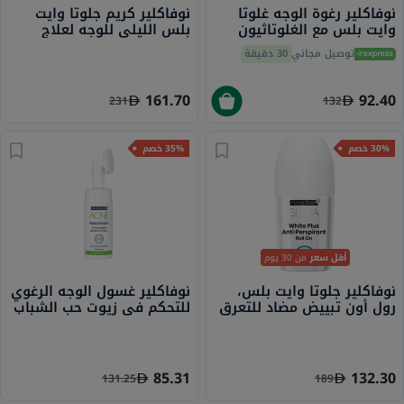
نوفاكلير رغوة الوجه غلوتا
نوفاكلير كريم جلوتا وايت
وايت بلس مع الغلوتاثيون
بلس الليلي للوجه لعلاج
100 مل
التصبغات والبقع الداكنة 50
توصيل مجاني
30 دقيقة
مل
161.70
92.40
231
132
30% خصم
35% خصم
أقل سعر
من 30 يوم
نوفاكلير جلوتا وايت بلس،
نوفاكلير غسول الوجه الرغوي
رول أون تبييض مضاد للتعرق
للتحكم في زيوت حب الشباب
50 مل
للبشرة الدهنية والمعرضة
لحب الشباب والمختلطة 100
مل
85.31
132.30
131.25
189