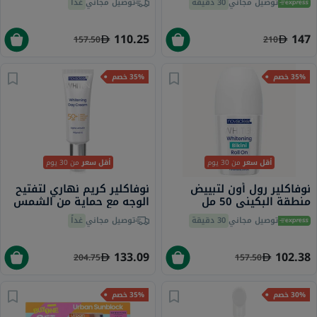
توصيل مجاني
30 دقيقة
توصيل مجاني
غداً
40 مل
110.25
147
157.50
210
35% خصم
35% خصم
أقل سعر
من 30 يوم
أقل سعر
من 30 يوم
نوفاكلير رول أون لتبييض
نوفاكلير كريم نهاري لتفتيح
منطقة البكيني 50 ​​مل
الوجه مع حماية من الشمس
50+ 50 مل
توصيل مجاني
30 دقيقة
توصيل مجاني
غداً
133.09
102.38
204.75
157.50
30% خصم
35% خصم