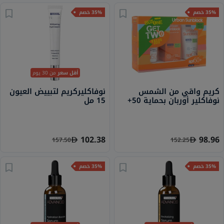
35% خصم
35% خصم
أقل سعر
من 30 يوم
كريم واقي من الشمس
نوفاكليركريم لتبييض العيون
نوفاكلير أوربان بحماية 50+
15 مل
للبشرة الدهنية - 40 مل × 3
102.38
98.96
157.50
152.25
35% خصم
35% خصم