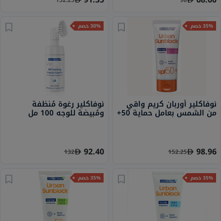
35% خصم
30% خصم
نوفاكلير أوربان كريم واقي
نوفاكلير رغوة مُنظفة
من الشمس بعامل حماية 50+
ومُبيضة للوجه 100 مل
للبشرة الحساسة 40 مل
92.40
98.96
132
152.25
35% خصم
35% خصم