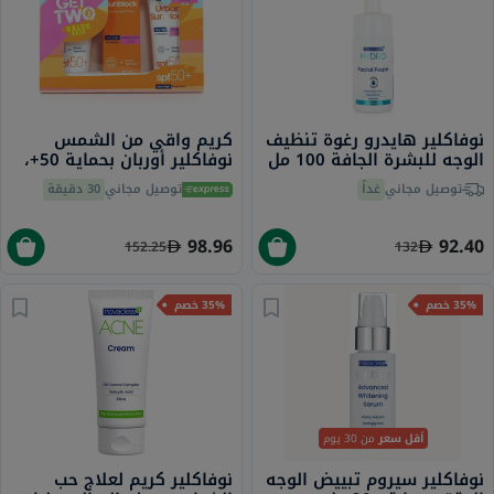
نوفاكلير هايدرو رغوة تنظيف
كريم واقي من الشمس
الوجه للبشرة الجافة 100 مل
نوفاكلير أوربان بحماية 50+،
للبشرة الحساسة - 40 مل × 3
توصيل مجاني
غداً
توصيل مجاني
30 دقيقة
98.96
92.40
152.25
132
35% خصم
35% خصم
أقل سعر
من 30 يوم
نوفاكلير سيروم تبييض الوجه
نوفاكلير كريم لعلاج حب