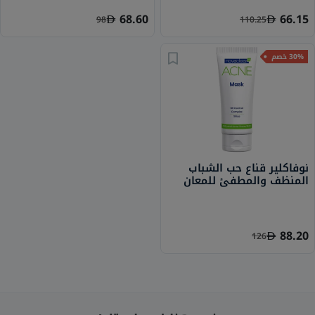
الشباب 10 مل
68.60
66.15
98
110.25
30% خصم
نوفاكلير قناع حب الشباب
المنظف والمطفئ للمعان
للبشرة الدهنية والمعرضة
لحب الشباب والمختلطة، 40
جرام
88.20
126