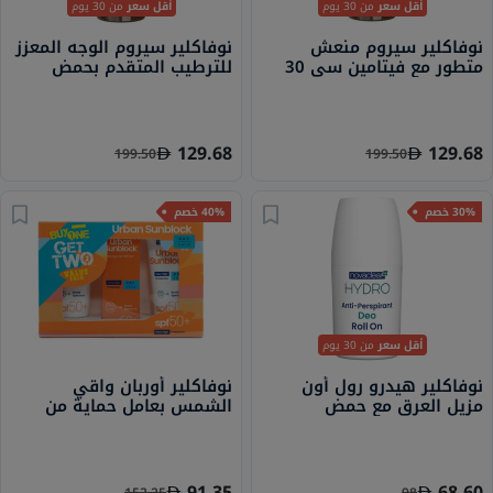
أقل سعر
من 30 يوم
أقل سعر
من 30 يوم
نوفاكلير سيروم منعش
نوفاكلير سيروم الوجه المعزز
متطور مع فيتامين سي 30
للترطيب المتقدم بحمض
مل
الهيالورونيك 30 مل
129.68
129.68
199.50
199.50
30% خصم
40% خصم
أقل سعر
من 30 يوم
نوفاكلير هيدرو رول أون
نوفاكلير أوربان واقي
مزيل العرق مع حمض
الشمس بعامل حماية من
الهيالورونيك والصبار 50 مل
الشمس 50+ للبشرة الجافة
40 مل حزمة اقتصادية من
1+2
91.35
68.60
152.25
98