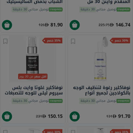
المتقدم وايتن 30 مل
الشباب بحمض الساليسيليك
للبشرة الدهنية والمعرضة
توصيل مجاني
30 دقيقة
توصيل مجاني
30 دقيقة
لحب الشباب 40 مل
81.90
146.74
126
225.75
30% خصم
35% خصم
أقل سعر
من 30 يوم
نوفاكلير رغوة لتنظيف الوجه
نوفاكلير غلوتا وايت بلس
بالكولاجين لجميع أنواع
سيروم ليلي للوجه للتصبغات
البشرة 100 مل
والبقع الداكنة 30 مل
توصيل مجاني
30 دقيقة
توصيل مجاني
30 دقيقة
150.15
91.70
231
131
35% خصم
30% خصم