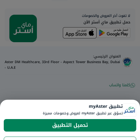
لا تفوت آخر العروض والخصومات
حمل تطبيق ماي أستر الآن
العنوان الرئيسي:
Aster DM Healthcare, 33rd Floor - Aspect Tower Business Bay, Dubai
- U.A.E
كلمنا واتساب
تواصل معنا
تطبيق myAster
تسوّق عبر تطبيق myAster لعروض وخصومات مميزة
رقم الترخيص للإعلان
:
Q4FT7HCT-
©
2026
myAster.
جميع الحقوق
130325
تحميل التطبيق
محفوظة.