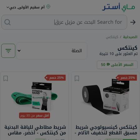
أم سقيم الأولى, دبي
Search for
البحث عن مزيل عرق
الصيدلية
/
كينتكس
كينتكس
تم العثور على 10 نتيجة
السعر الأعلى
50
25% خصم
25% خصم
أقل سعر
من 30 يوم
كينتكس كينسيولوجي شريط
شريط مطاطي للياقة البدنية
مسبق القطع لتخفيف الآلام -
من كينتكس - أخضر، مقاس
أسود 25 سم حزمة من 20
15 × 250 سم