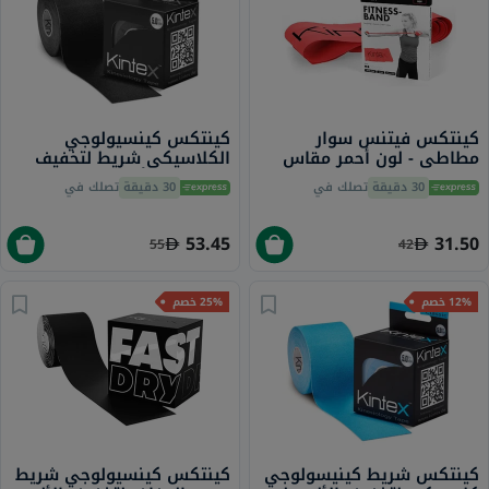
كينتكس فيتنس سوار
كينتكس كينسيولوجي
مطاطي - لون أحمر مقاس
الكلاسيكي شريط لتخفيف
15 × 250 سم
الألم - لون أسود، مقاس 5 ×
30 دقيقة
تصلك في
30 دقيقة
تصلك في
500 سم
53.45
31.50
55
42
12% خصم
25% خصم
كينتكس شريط كينيسولوجي
كينتكس كينسيولوجي شريط