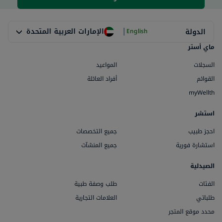
|
الإمارات العربية المتحدة
الدولة
English
ماي أستر
السجلات
المواعيد
القوائم
أفراد العائلة
myWellth
استشر
احجز طبيب
جميع التخصصات
استشارة فورية
جميع المنشآت
الصيدلية
الفئات
طلب وصفة طبية
طلباتي
العلامات التجارية
محدد موقع المتجر