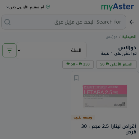
أم سقيم الأولى, دبي
Search for
البحث عن مزيل عرق
الصيدلية
/
دو[لاس
دو[لاس
تم العثور على 1 نتيجة
السعر الأعلى
50
250
50 -
وصفة طبية
أقراص ليتارا 2.5 مجم ، 30
قرص