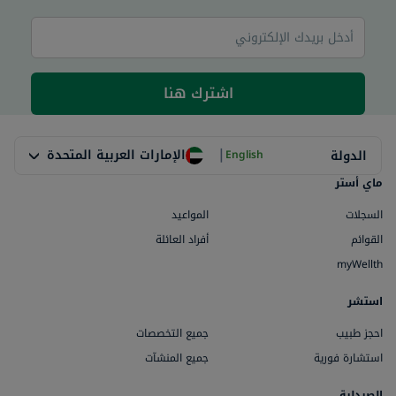
اشترك هنا
|
الإمارات العربية المتحدة
الدولة
English
ماي أستر
السجلات
المواعيد
القوائم
أفراد العائلة
myWellth
استشر
احجز طبيب
جميع التخصصات
استشارة فورية
جميع المنشآت
الصيدلية