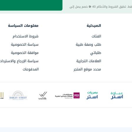
century
خصم يصل إلى
accu-
chek
activise
الصيدلية
معلومات السياسة
acuvue
الفئات
شروط الاستخدام
annemarie-
طلب وصفة طبية
سياسة الخصوصية
borlind
طلباتي
موافقة الخصوصية
webber-
العلامات التجارية
سياسة الإرجاع والاسترداد
naturals
محدد موقع المتجر
المدفوعات
aveeno
freestylelibre
cetaphil
CHalpha
cerave
dralthea
mustela
celimax