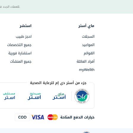
40 للعملاء الجدد فقط. تطبق الشروط والأحكام.
ماي أستر
استشر
السجلات
احجز طبيب
المواعيد
جميع التخصصات
القوائم
استشارة فورية
أفراد العائلة
جميع المنشآت
myWellth
جزء من أستر دي إم للرعاية الصحية
خيارات الدفع المتاحة