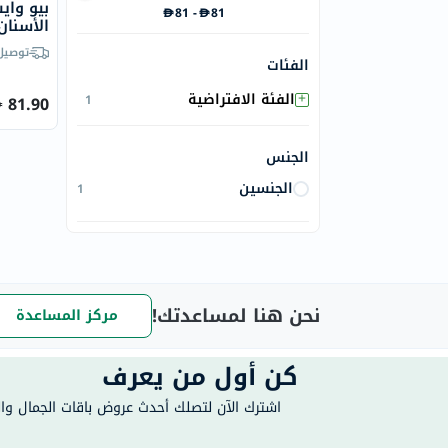
بيو واي
81
-
81
الأسنان 
توصيل
الفئات
+
الفئة الافتراضية
1
81.90
الجنس
الجنسين
1
نحن هنا لمساعدتك!
مركز المساعدة
كن أول من يعرف
اشترك الآن لتصلك أحدث عروض باقات الجمال و