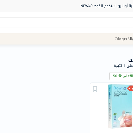
Site
الخصومات
Navigation
الصيدلية
ت
1 نتيجة
الماركات
الأعلى
50
NDL
Humantara
carroten
betadine
La
Roche
Posay