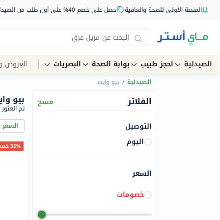
المنصة الأولى للصحة والعافية
احصل على خصم 40% على أول طلب من الصيدلية أونلاين استخدم الكود: NEW40
الصيدلية
احجز طبيب
بوابة الصحة
البصريات
العروض و
الصيدلية
/
بيو وايت
بيو واي
الفلاتر
مسح
تم العثور على 
التوصيل
السعر 
اليوم
35% خصم
السعر
خصومات