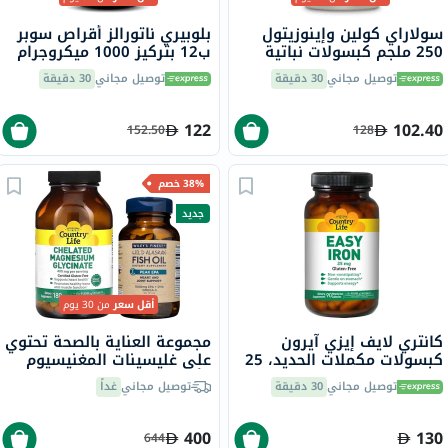
سولاراي كولين وإينوزيتول
بلوبيري ناتورالز أقراص سوبر
250 ملجم كبسولات نباتية
ب12 بتركيز 1000 ميكروجرام
لدعم عملية التمثيل الغذائي
100 قرص، B0067
توصيل مجاني
30 دقيقة
توصيل مجاني
30 دقيقة
حزمة من 100
122
102.40
152.50
128
38% خصم
جديد
أقل سعر
من 30 يوم
كانتري لايف إيزي آيرون
مجموعة العناية بالصحة تحتوي
كبسولات مكملات الحديد، 25
على غليسينات المغنيسيوم
ملجم، لعلاج نقص الحديد،
وأوميغا 3
توصيل مجاني
30 دقيقة
توصيل مجاني
غداً
حزمة من 90
400
130
644