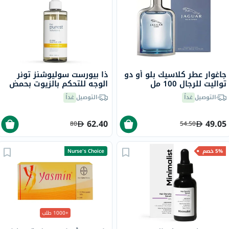
جاغوار عطر كلاسيك بلو أو دو
ذا بيورست سوليوشنز تونر
تواليت للرجال 100 مل
الوجه للتحكم بالزيوت بحمض
الساليسيليك 2% BHA 200
التوصيل
غداً
التوصيل
غداً
مل
62.40
49.05
80
54.50
5% خصم
Nurse's Choice
+1000 طلب