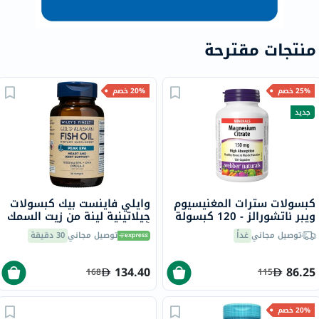
منتجات مقترحة
25% خصم
20% خصم
جديد
كبسولات سترات المغنيسيوم
وايلي فاينست بيك كبسولات
ويبر ناتشورالز - 120 كبسولة
جيلاتينية لينة من زيت السمك
أوميغا 3 بتركيز 1000 ملجم
توصيل مجاني
غداً
توصيل مجاني
30 دقيقة
من حمض إيكوسابنتينويك
حزمة من 30
134.40
86.25
168
115
20% خصم