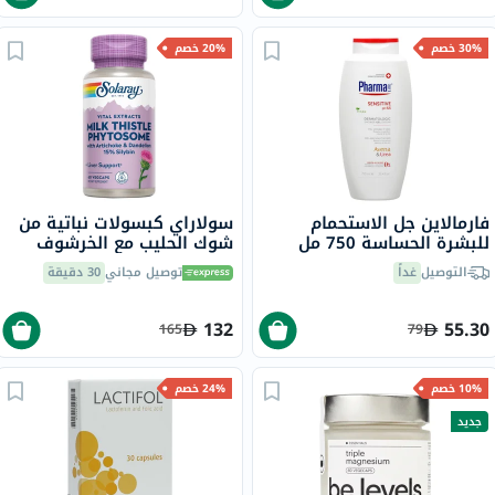
30% خصم
20% خصم
فارمالاين جل الاستحمام
سولاراي كبسولات نباتية من
للبشرة الحساسة 750 مل
شوك الحليب مع الخرشوف
والهندباء لدعم الكبد في
التوصيل
غداً
توصيل مجاني
30 دقيقة
الستينيات
132
55.30
165
79
10% خصم
24% خصم
جديد