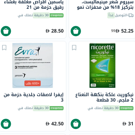
سيروم شعر مينيماليست،
ياسمين أقراص مغلفة بغشاء
بتركيز 18% من محفزات نمو
رقيق حزمة من 21
الشعر، 30 مل
التوصيل
غداً
30 دقيقة
تصلك في
28.50
52.25
55
+600 طلب
نيكوريت علكة بنكهة النعناع
إيفرا لاصقات جلدية حزمة من
2 ملجم، 30 قطعة
3
30 دقيقة
تصلك في
30 دقيقة
تصلك في
42.50
31