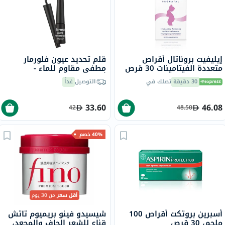
إيليفيت بروناتال أقراص
قلم تحديد عيون فلورمار
متعددة الفيتامينات 30 قرص
مطفي مقاوم للماء -
أسود/001
30 دقيقة
تصلك في
التوصيل
غداً
33.60
46.08
42
48.50
40% خصم
أقل سعر
من 30 يوم
أسبرين بروتكت أقراص 100
شيسيدو فينو بريميوم تاتش
ملجم، 30 قرص
قناع للشعر الجاف والمجعد،