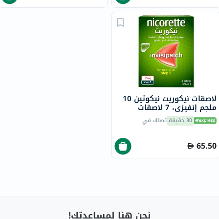
لاصقات نيكوريت نيكوتين 10
ملجم إنفيزي، 7 لاصقات
30 دقيقة
تصلك في
65.50
نحن هنا لمساعدتك!