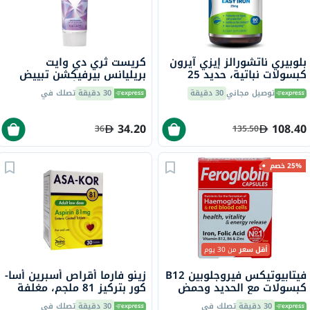
بلوبيري ناتشورالز إيزي آيرون
كريست ثري دي وايت
كبسولات نباتية، حديد 25
بريليانس بيرفيكشن تبييض
ملجم، 90 قطعة B0265
متقدم معجون أسنان آمن على
توصيل مجاني
30 دقيقة
30 دقيقة
تصلك في
مينا الأسنان 75 مل
34.20
108.40
36
135.50
25% خصم
أقل سعر
من 30 يوم
فيتابيوتيكس فيروجلوبين B12
زينو فارما أقراص أسبرين أسا-
كبسولات مع الحديد وحمض
كور بتركيز 81 ملجم، مغلفة
الفوليك وفيتامين B12
معويًا، 30
30 دقيقة
تصلك في
30 دقيقة
تصلك في