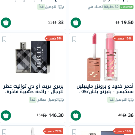
230 جرام
30 دقيقة
تصلك في
التوصيل
غداً
33
19.50
55
10% خصم
5% خصم
أحمر خدود و برونزر مايبيلين
بربري بريت أو دي تواليت عطر
سنكيسر - بليزنج بلش/05 ،
للرجال - رائحة خشبية فاخرة،
4.7 مل
100 مل
التوصيل
غداً
توصيل مجاني
غداً
146.30
36
154
40
10% خصم
22% خصم