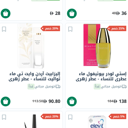
لمحاربة التعب، 30 كبسولة
28
36
48
25% خصم
20% خصم
إستي لودر بيوتيفول ماء
إليزابيث آردن وايت تي ماء
عطري للنساء - عطر زهري
تواليت للنساء - عطر زهري
غني 75 مل
فاخر، 100 مل
توصيل مجاني
غداً
توصيل مجاني
غداً
90.80
138
113.50
184
5% خصم
20% خصم