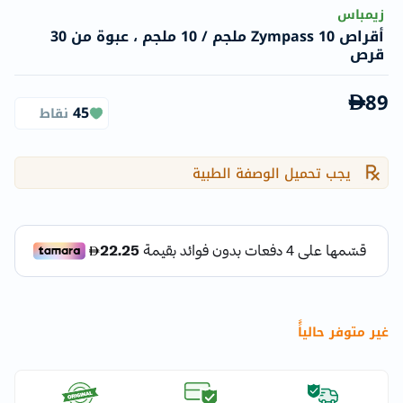
زيمباس
أقراص Zympass 10 ملجم / 10 ملجم ، عبوة من 30
قرص
89
45
نقاط
يجب تحميل الوصفة الطبية
غير متوفر حالياًً