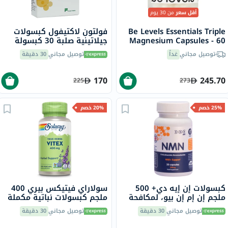
أقل سعر
من 30 يوم
Be Levels Essentials Triple
فولتون لاكتيفول كبسولات
Magnesium Capsules - 60
جيلاتينية صلبة 30 كبسولة
Capsules
توصيل مجاني
غداً
توصيل مجاني
30 دقيقة
170
245.70
225
273
25% خصم
20% خصم
كبسولات إن إيه دي+ 500
سولاراي فيتيكس بيري 400
ملجم إن إم إن بيو، لمكافحة
ملجم كبسولات نباتية مكملة
الشيخوخة - 30 كبسولة
للنساء ™ حزمة من 100
توصيل مجاني
30 دقيقة
توصيل مجاني
30 دقيقة