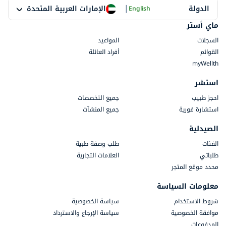
|
الإمارات العربية المتحدة
الدولة
English
ماي أستر
السجلات
المواعيد
القوائم
أفراد العائلة
myWellth
استشر
احجز طبيب
جميع التخصصات
استشارة فورية
جميع المنشآت
الصيدلية
الفئات
طلب وصفة طبية
طلباتي
العلامات التجارية
محدد موقع المتجر
معلومات السياسة
شروط الاستخدام
سياسة الخصوصية
موافقة الخصوصية
سياسة الإرجاع والاسترداد
المدفوعات