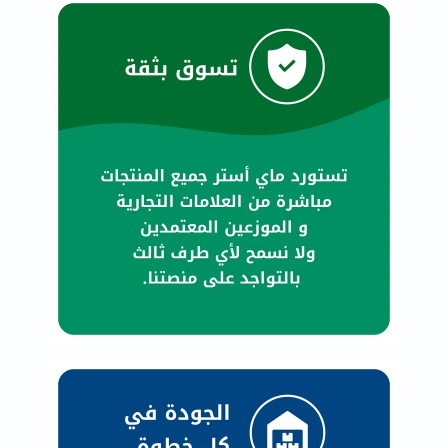
خسارة
الوزن
فحص
صحي
روتيني
باقة
القلب
الصحي
Original
IV
اختبار
التحسس
الغذائي
الحالة
الصحية
البشرة
والشعر