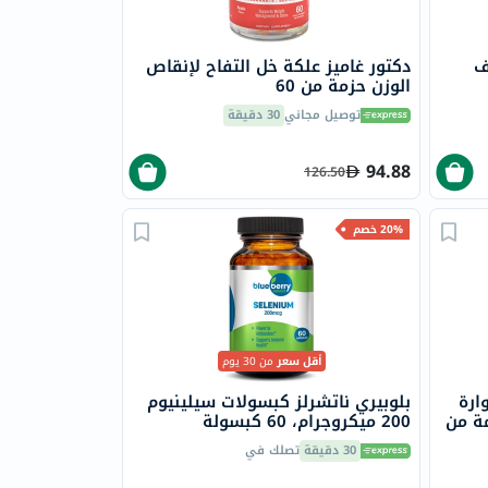
ف
دكتور غاميز علكة خل التفاح لإنقاص
الوزن حزمة من 60
توصيل مجاني
30 دقيقة
94.88
126.50
20% خصم
أقل سعر
من 30 يوم
ارة
بلوبيري ناتشرلز كبسولات سيلينيوم
مة من
200 ميكروجرام، 60 كبسولة
30 دقيقة
تصلك في