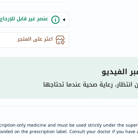
century
accu-
chek
عنصر غير قابل للإرجاع
activise
acuvue
اعثر على المتجر
annemarie-
borlind
webber-
naturals
aveeno
freestylelibre
cetaphil
CHalpha
cerave
dralthea
cription-only medicine and must be used strictly under the superv
mustela
ovided on the prescription label. Consult your doctor if you have 
celimax