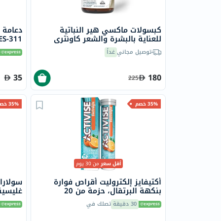
كبسولات ماكسي هير النباتية
دعامة م
للعناية بالبشرة والشعر كاونتري
ES-311
لايف، 60 كبسولة
توصيل مجاني
غداً
35
180
225
35% خصم
35% خصم
أقل سعر
من 30 يوم
أكتيفايز إلكتروليت أقراص فوارة
سولارا
بنكهة البرتقال، حزمة من 20
ملجم ل
30 دقيقة
تصلك في
من 120