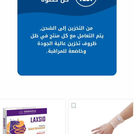
العظام
والمفاصل
المخ
والذاكرة
صحة
القلب
دعم
مرضى
السكري
دعم
الكلى
والمسالك
البولية
دعم
الكبد
صحة