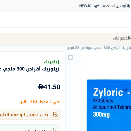
Site
الخصومات
Navigation
لوريك أقراص 300 ملجم، عبوة من 28 قرص
الصيدلية
زيلوريك
زيلوريك أقراص 300 ملجم، عبوة من 28 قرص
الماركات
NDL
41.50
Humantara
carroten
بقي 2 فقط، اطلب الآن
betadine
La
يجب تحميل الوصفة الطبي
Roche
Posay