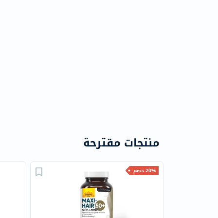
منتجات مقترحة
20% خصم