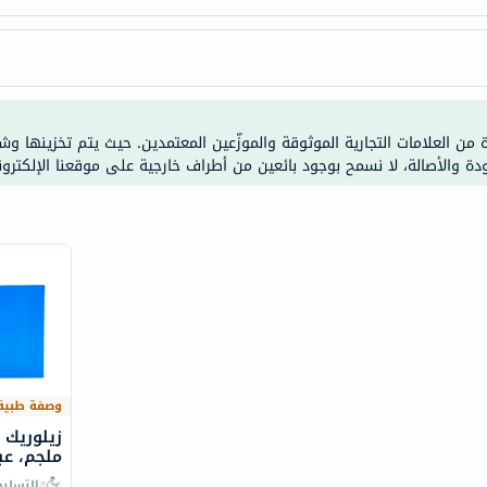
anua
theordinary
neocell
K18
uriage
ة من العلامات التجارية الموثوقة والموزّعين المعتمدين. حيث يتم تخزينها و
planet-
ودة والأصالة، لا نسمح بوجود بائعين من أطراف خارجية على موقعنا الإلكترون
paleo
egoqv
optimumnutrition
olaplex
solaray
cosrx
vitalproteins
optibac
وصفة طبية
OMRON
fino
ملجم، عبوة 
Goongbe
التسلي