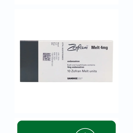
خسارة
الوزن
فحص
صحي
روتيني
باقة
القلب
الصحي
Original
IV
اختبار
التحسس
الغذائي
الحالة
الصحية
البشرة
والشعر