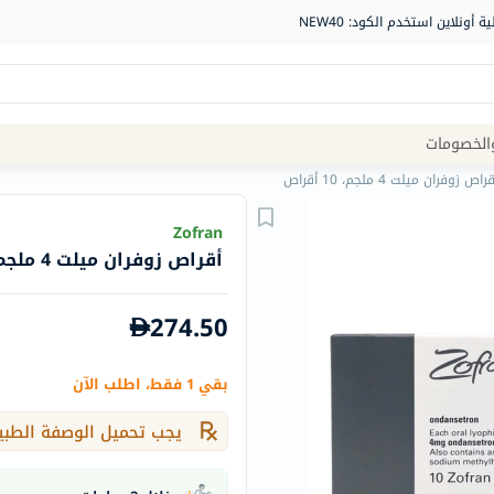
Site
الخصومات
Navigation
راص زوفران ميلت 4 ملجم، 10 أقراص
الصيدلية
Zofran
أقراص زوفران ميلت 4 ملجم، 10 أقراص
الماركات
NDL
274.50
Humantara
carroten
بقي 1 فقط، اطلب الآن
betadine
La
يجب تحميل الوصفة الطبي
Roche
Posay