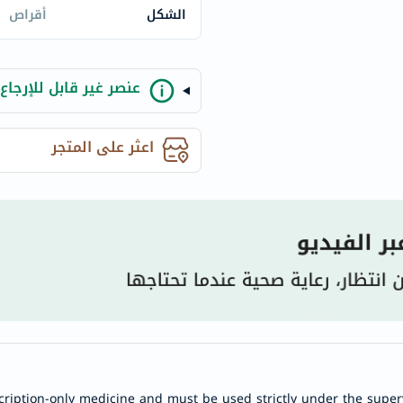
century
الشكل
أقراص
accu-
chek
activise
عنصر غير قابل للإرجاع
acuvue
annemarie-
اعثر على المتجر
borlind
webber-
naturals
aveeno
freestylelibre
cetaphil
CHalpha
cerave
dralthea
mustela
celimax
cription-only medicine and must be used strictly under the superv