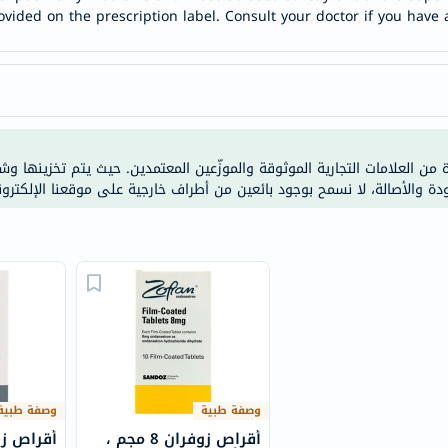
anua
ovided on the prescription label. Consult your doctor if you have 
theordinary
neocell
K18
uriage
planet-
ة من العلامات التجارية الموثوقة والموزّعين المعتمدين. حيث يتم تخزينها و
paleo
ودة والأصالة، لا نسمح بوجود بائعين من أطراف خارجية على موقعنا الإلكترون
egoqv
optimumnutrition
olaplex
solaray
cosrx
vitalproteins
optibac
OMRON
وصفة طبية
وصفة طبية
fino
أقراص زوفران 8 مجم ،
Goongbe