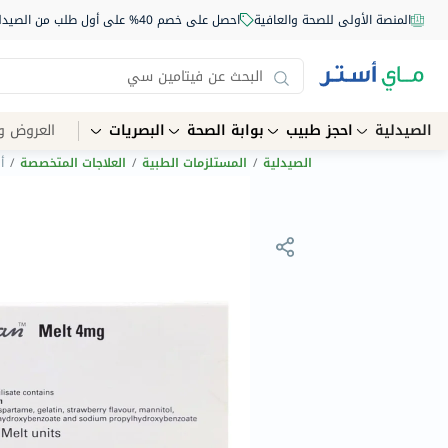
المنصة الأولى للصحة والعافية
احصل على خصم 40% على أول طلب من الصيدلية أونلاين استخدم الكود: NEW40
الصيدلية
احجز طبيب
بوابة الصحة
البصريات
العروض و
الصيدلية
/
المستلزمات الطبية
/
العلاجات المتخصصة
/
أق