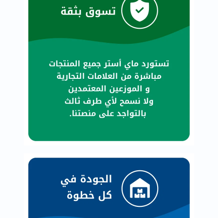
العظام
والمفاصل
المخ
والذاكرة
صحة
القلب
دعم
مرضى
السكري
دعم
الكلى
والمسالك
البولية
دعم
الكبد
صحة