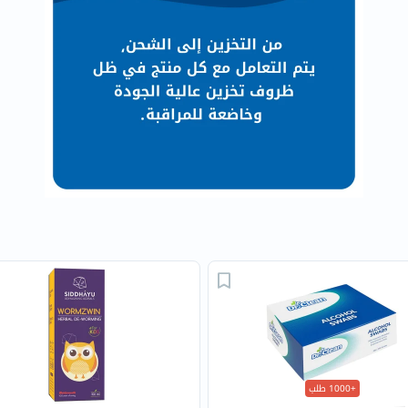
البروستاتا
الفيتامينات
مالتي
فيتامين
فيتامين
أ
فيتامين
ب
فيتامين
ج
فيتامين
د
فيتامين
هـ
المعادن
المغنيسيوم
+1000 طلب
الحديد