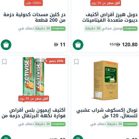
أقل سعر
من 30 يوم
+1000 طلب
دوبل هيرز أقراص أكتيف
در كلين مسحات كحولية حزمة
ديبوت متعددة الفيتامينات
من 200 قطعة
والمعادن للنساء حزمة من 30
توصيل مجاني
30 دقيقة
30 دقيقة
تصلك في
قرص
11
120.80
151
20% خصم
أقل سعر
من 30 يوم
نوبال إكسكوف شراب عشبي
أكتيف إيميون بلس أقراص
للسعال، 120 مل
فوارة نكهة البرتقال حزمة من
20
30 دقيقة
تصلك في
30 دقيقة
تصلك في