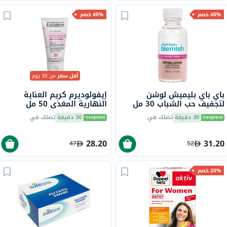
40% خصم
40% خصم
أقل سعر
من 30 يوم
باي باي بليميش لوشن
إيفولوديرم كريم العناية
لتجفيف حب الشباب 30 مل
النهارية المغذي 50 مل
30 دقيقة
تصلك في
30 دقيقة
تصلك في
28.20
31.20
47
52
20% خصم