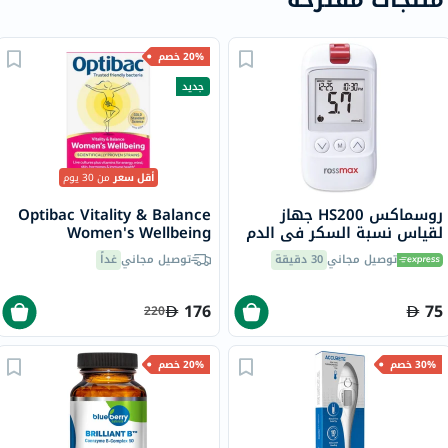
20% خصم
جديد
أقل سعر
من 30 يوم
روسماكس HS200 جهاز
Optibac Vitality & Balance
لقياس نسبة السكر في الدم
Women's Wellbeing
مع شرائط للتحكم في مرض
Capsules, Digestive Support
توصيل مجاني
30 دقيقة
توصيل مجاني
غداً
السكري
- 30 Capsules
176
75
220
30% خصم
20% خصم