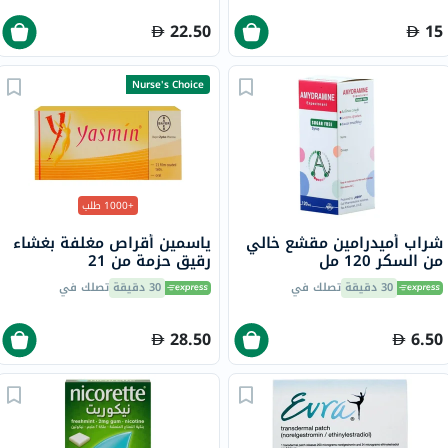
22.50
15
Nurse's Choice
+1000 طلب
شراب أميدرامين مقشع خالي
ياسمين أقراص مغلفة بغشاء
من السكر 120 مل
رقيق حزمة من 21
30 دقيقة
تصلك في
30 دقيقة
تصلك في
28.50
6.50