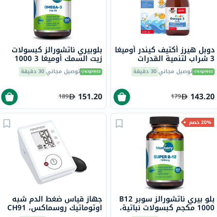
دوبل هيرز أكتيف كيندر أوميغا
بلوبيري ناتشورالز كبسولات
3 شراب لتنمية القدرات
زيت السمك أوميغا 3 1000
الإدراكية للأطفال 250 مل
ملجم، حزمة من 100
توصيل مجاني
30 دقيقة
توصيل مجاني
30 دقيقة
151.20
143.20
189
179
20% خصم
بلو بيري ناتشورالز سوبر B12
جهاز قياس ضغط الدم شبه
1000 مكجم كبسولات نباتية،
اوتوماتيك روسماكس، CH91
100 كبسولة