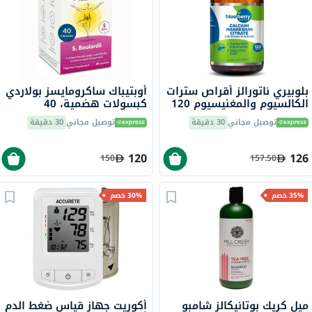
بلوبيري ناتورالز أقراص سترات
أوبتيباك ساكرومايسز بولاردي
الكالسيوم والمغنيسيوم 120
كبسولات هضمية، 40
قرص B0241
كبسولة
توصيل مجاني
30 دقيقة
توصيل مجاني
30 دقيقة
120
126
150
157.50
35% خصم
30% خصم
ميل كريك بوتانيكالز شامبو
أكوريت جهاز قياس ضغط الدم