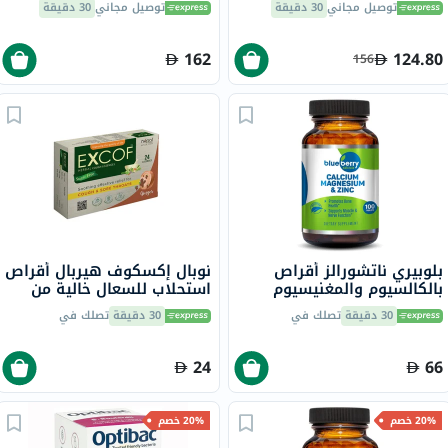
توصيل مجاني
30 دقيقة
توصيل مجاني
30 دقيقة
162
124.80
156
بلوبيري ناتشورالز أقراص
نوبال إكسكوف هيربال أقراص
بالكالسيوم والمغنيسيوم
استحلاب للسعال خالية من
والزنك، 100 قطعة
السكر، بنكهة الزنجبيل، حزمة
30 دقيقة
تصلك في
30 دقيقة
تصلك في
من 24
24
66
20% خصم
20% خصم