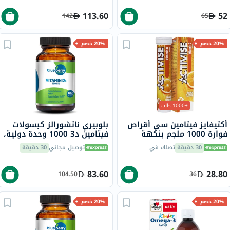
113.60
52
142
65
20% خصم
20% خصم
+1000 طلب
أكتيفايز فيتامين سي أقراص
بلوبيري ناتشورالز كبسولات
فوارة 1000 ملجم بنكهة
فيتامين د3 1000 وحدة دولية،
البرتقال حزمة من 20
100 قطعة
30 دقيقة
تصلك في
توصيل مجاني
30 دقيقة
83.60
28.80
104.50
36
20% خصم
20% خصم