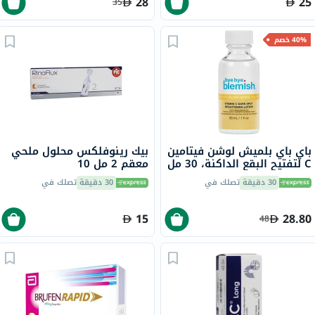
28
25
35
40% خصم
باي باي بلميش لوشن فيتامين
بيك رينوفلكس محلول ملحي
C لتفتيح البقع الداكنة، 30 مل
معقم 2 مل 10
30 دقيقة
تصلك في
30 دقيقة
تصلك في
15
28.80
48