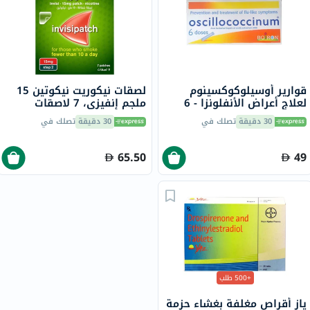
قوارير أوسيلوكوكسينوم
لصقات نيكوريت نيكوتين 15
لعلاج أعراض الأنفلونزا - 6
ملجم إنفيزي، 7 لاصقات
قوارير
30 دقيقة
تصلك في
30 دقيقة
تصلك في
65.50
49
+500 طلب
ياز أقراص مغلفة بغشاء حزمة