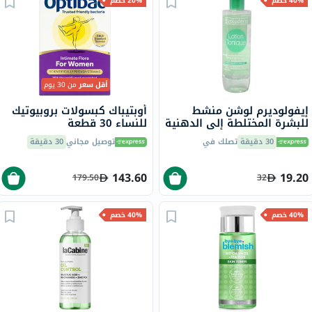
40% خصم
20% خصم
أقل سعر
من 30 يوم
إيفولوديرم لوشن منشط
أوبتيباك كبسولات بروبيوتيك
للبشرة المختلطة إلى الدهنية
للنساء 30 قطعة
250 مل 16295
30 دقيقة
تصلك في
توصيل مجاني
30 دقيقة
143.60
19.20
179.50
32
40% خصم
40% خصم