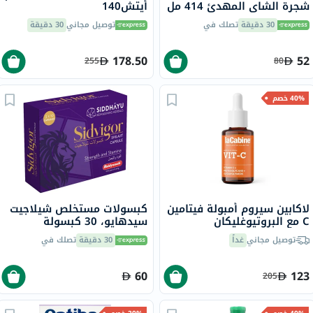
شجرة الشاي المهدئ 414 مل
أيتش140
30 دقيقة
تصلك في
توصيل مجاني
30 دقيقة
178.50
52
255
80
40% خصم
لاكابين سيروم أمبولة فيتامين
كبسولات مستخلص شيلاجيت
C مع البروتيوغليكان
سيدهايو، 30 كبسولة
والغليكوبوليمرات لتفتيح
توصيل مجاني
غداً
30 دقيقة
تصلك في
وترطيب البشرة، 30 مل
60
123
205