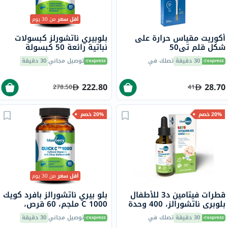
أقل سعر
من 30 يوم
أكوريت مقياس حرارة على
بلوبيري ناتشورلز كبسولات
شكل قلم تي50
نباتية رائعة 50 كبسولة
B0111
30 دقيقة
تصلك في
توصيل مجاني
30 دقيقة
222.80
28.70
278.50
41
20% خصم
20% خصم
أقل سعر
من 30 يوم
قطرات فيتامين د3 للأطفال
بلو بيري ناتشورالز بافرد كويك
بلوبري ناتشورالز، 400 وحدة
C 1000 ملجم، 60 قرص،
دولية، 30 مل
B0135
30 دقيقة
تصلك في
توصيل مجاني
30 دقيقة