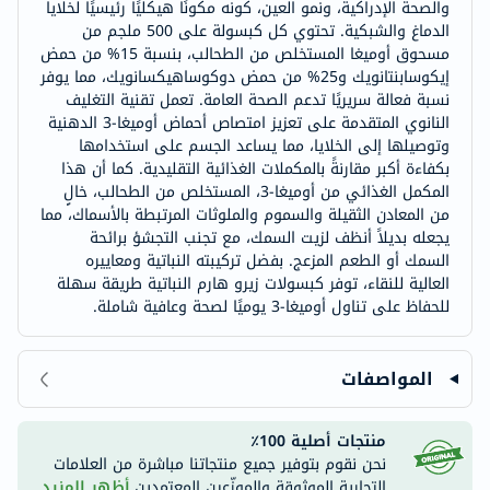
والصحة الإدراكية، ونمو العين، كونه مكونًا هيكليًا رئيسيًا لخلايا
الدماغ والشبكية. تحتوي كل كبسولة على 500 ملجم من
مسحوق أوميغا المستخلص من الطحالب، بنسبة 15% من حمض
إيكوسابنتانويك و25% من حمض دوكوساهيكسانويك، مما يوفر
نسبة فعالة سريريًا تدعم الصحة العامة. تعمل تقنية التغليف
النانوي المتقدمة على تعزيز امتصاص أحماض أوميغا-3 الدهنية
وتوصيلها إلى الخلايا، مما يساعد الجسم على استخدامها
بكفاءة أكبر مقارنةً بالمكملات الغذائية التقليدية. كما أن هذا
المكمل الغذائي من أوميغا-3، المستخلص من الطحالب، خالٍ
من المعادن الثقيلة والسموم والملوثات المرتبطة بالأسماك، مما
يجعله بديلاً أنظف لزيت السمك، مع تجنب التجشؤ برائحة
السمك أو الطعم المزعج. بفضل تركيبته النباتية ومعاييره
العالية للنقاء، توفر كبسولات زيرو هارم النباتية طريقة سهلة
للحفاظ على تناول أوميغا-3 يوميًا لصحة وعافية شاملة.
المواصفات
منتجات أصلية 100٪
نحن نقوم بتوفير جميع منتجاتنا مباشرة من العلامات
التجارية الموثوقة والموزّعين المعتمدين.
أظهر المزيد