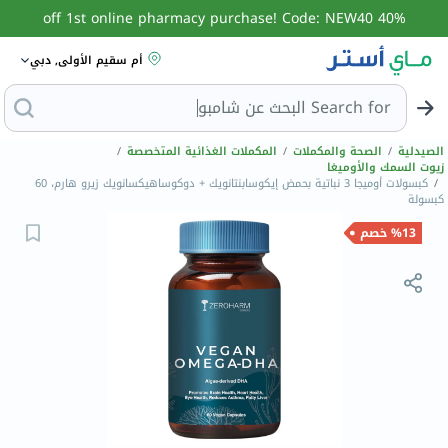
40% off 1st online pharmacy purchase! Code: NEW40
أم سقيم الأولى, دبي
Search for
البح
الصيدلية
/
الصحة والمكملات
/
المكملات الغذائية المتخصصة
/
زيوت السمك والأوميغا
/
كبسولات أوميجا 3 نباتية بحمض إيكوسابنتانويك + دوكوساهيكسانويك زيرو هارم، 60
كبسولة
%13 خصم