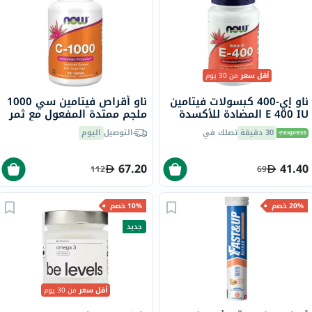
أقل سعر
من 30 يوم
ناو إي-400 كبسولات فيتامين
ناو أقراص فيتامين سي 1000
E 400 IU المضادة للأكسدة
ملجم ممتدة المفعول مع ثمر
لدعم المناعة والقلب حزمة من
الورد للحماية من مضادات
30 دقيقة
تصلك في
التوصيل
اليوم
30
الأكسدة ودعم المناعة حزمة
من 100
67.20
41.40
112
69
20% خصم
10% خصم
جديد
أقل سعر
من 30 يوم