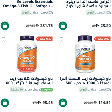
أقراص فاست آند أب ريلود
Be Levels Essentials
الفوارة بنكهة شاي الخوخ
Omega-3 Fish Oil Softgels -
المثلج - 20 قرص
90 Softgels
التوصيل
اليوم
توصيل مجاني
اليوم
231.75
23.20
257.50
29
50% خصم
45% خصم
+1000 طلب
ناو كبسولات زيت السمك ألترا
ناو كبسولات هلامية زيت
أوميغا 3 1000 ملجم - 500
السمك أوميغا 3 بتركيز 1000
ملجم من حمض
ملجم حزمة من 200
توصيل مجاني
اليوم
توصيل مجاني
30 دقيقة
إيكوسابنتينويك + 250 ملجم
من حمض
الدوكوساهيكسانويك، حزمة
98.45
114.51
179
229.01
من 90