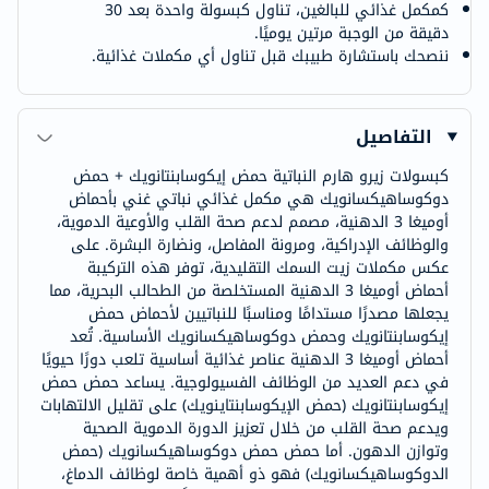
كمكمل غذائي للبالغين، تناول كبسولة واحدة بعد 30
دقيقة من الوجبة مرتين يوميًا.
ننصحك باستشارة طبيبك قبل تناول أي مكملات غذائية.
التفاصيل
كبسولات زيرو هارم النباتية حمض إيكوسابنتانويك + حمض
دوكوساهيكسانويك هي مكمل غذائي نباتي غني بأحماض
أوميغا 3 الدهنية، مصمم لدعم صحة القلب والأوعية الدموية،
والوظائف الإدراكية، ومرونة المفاصل، ونضارة البشرة. على
عكس مكملات زيت السمك التقليدية، توفر هذه التركيبة
أحماض أوميغا 3 الدهنية المستخلصة من الطحالب البحرية، مما
يجعلها مصدرًا مستدامًا ومناسبًا للنباتيين لأحماض حمض
إيكوسابنتانويك وحمض دوكوساهيكسانويك الأساسية. تُعد
أحماض أوميغا 3 الدهنية عناصر غذائية أساسية تلعب دورًا حيويًا
في دعم العديد من الوظائف الفسيولوجية. يساعد حمض حمض
إيكوسابنتانويك (حمض الإيكوسابنتاينويك) على تقليل الالتهابات
ويدعم صحة القلب من خلال تعزيز الدورة الدموية الصحية
وتوازن الدهون. أما حمض حمض دوكوساهيكسانويك (حمض
الدوكوساهيكسانويك) فهو ذو أهمية خاصة لوظائف الدماغ،