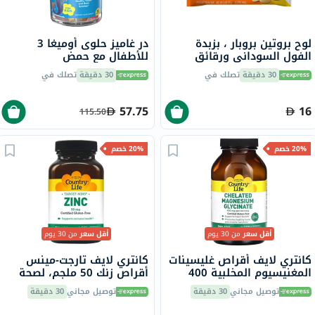
لوح بروتين بروبار ، بزبدة
در غاميز حلوى أوميغا 3
الفول السوداني ورقائق
للأطفال مع حمض
الشوكولاته 85 جرام
الدوكوساهيكسانويك وحمض
30 دقيقة
تصلك في
30 دقيقة
تصلك في
إيكوسابنتينويك لصحة البصر
ووظائف الدماغ حزمة من 60
قطعة
57.75
16
115.50
20% خصم
20% خصم
أقل سعر
من 30 يوم
أقل سعر
من 30 يوم
كانتري لايف أقراص غليسينات
كانتري لايف تارجت-مينس
المغنيسيوم المخلبية 400
أقراص زنك 50 ملجم، لصحة
ملجم لصحة العظام والعضلات،
المناعة، حزمة من 90
توصيل مجاني
30 دقيقة
توصيل مجاني
30 دقيقة
حزمة من 180