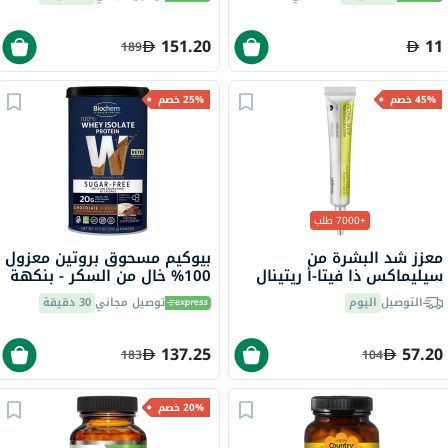
151.20
11
189
45% خصم
25% خصم
+7000 طلب
معزز شد البشرة من
بيوكيم مسحوق بروتين معزول
سيليماكس ذا فيتا-أ ريتينال
100% خالٍ من السكر - بنكهة
شوت، 15 مل
الشوكولاته 355 جرام
التوصيل
اليوم
توصيل مجاني
30 دقيقة
137.25
57.20
183
104
20% خصم