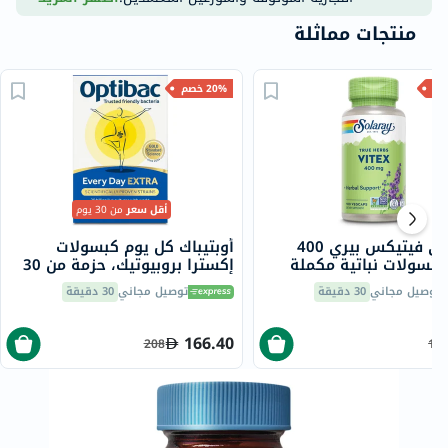
منتجات مماثلة
20% خصم
أقل سعر
من 30 يوم
سولاراي فيتيكس بيري 400
أوبتيباك كل يوم كبسولات
كبسولات نباتية مكملة
إكسترا بروبيوتيك، حزمة من 30
 ™ حزمة من 100
توصيل مجاني
30 دقيقة
توصيل مجاني
30 دقيقة
166.40
208
10