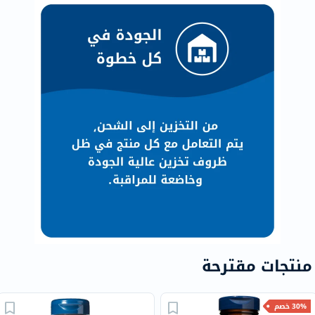
منتجات مقترحة
30% خصم