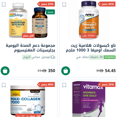
45% خصم
32% خصم
جديد
+5000 طلب
أقل سعر
ناو كبسولات هلامية زيت
مجموعة دعم الصحة اليومية
السمك أوميغا 3 1000 ملجم
بجليسينات المغنيسيوم
180 EPA / 120 DHA حزمة من
وأوميغا 3
30 دقيقة
تصلك في
توصيل مجاني
اليوم
100
350
54.45
514
99
25% خصم
40% خصم
أقل سعر
من 30 يوم