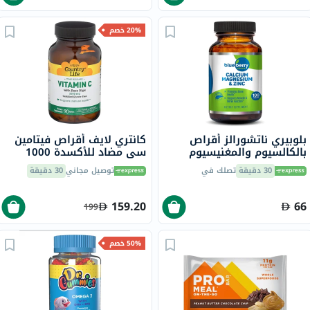
20% خصم
بلوبيري ناتشورالز أقراص
كانتري لايف أقراص فيتامين
بالكالسيوم والمغنيسيوم
سي مضاد للأكسدة 1000
والزنك، 100 قطعة
ملجم مع ثمر الورد لدعم
30 دقيقة
تصلك في
توصيل مجاني
30 دقيقة
المناعة، حزمة من 90
159.20
66
199
50% خصم