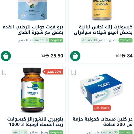
كبسولات زنك نحاس نباتية
برو فوت جوارب لترطيب القدم
بحمض أمينو شيلات سولاراي،
بعمق مع شجرة الشاي
100 كبسولة
وفيتامين E لإصلاح البشرة
توصيل مجاني
30 دقيقة
30 دقيقة
تصلك في
الجافة،حزمه من زوج واحد
25.50
84
34
105
20% خصم
+1000 طلب
در كلين مسحات كحولية حزمة
بلوبيري ناتشورالز كبسولات
من 200 قطعة
زيت السمك أوميغا 3 1000
ملجم، حزمة من 100
30 دقيقة
تصلك في
توصيل مجاني
30 دقيقة