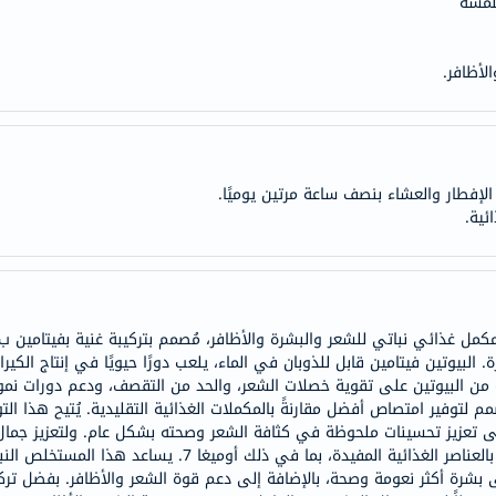
ملمسه
anua
theordinary
لأظافر.
neocell
K18
uriage
planet-
لإفطار والعشاء بنصف ساعة مرتين يوميًا.
paleo
ئية.
egoqv
optimumnutrition
olaplex
solaray
cosrx
 البيوتين فيتامين قابل للذوبان في الماء، يلعب دورًا حيويًا في إنتاج الكي
vitalproteins
optibac
صمم لتوفير امتصاص أفضل مقارنةً بالمكملات الغذائية التقليدية. يُتيح هذا الت
د على تعزيز تحسينات ملحوظة في كثافة الشعر وصحته بشكل عام. ولتعزيز ج
OMRON
نبات السسبانيا غرانديفلورا، وهو مُكون نباتي غني بالعناصر الغ
fino
ة أكثر نعومة وصحة، بالإضافة إلى دعم قوة الشعر والأظافر. بفضل تركيبت
Goongbe