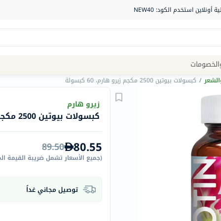
Site
الخصومات
Navigation
الشعر
/
كبسولات بيوتين 2500 مكجم زيرو هارم، 60 كبسولة
الصيدلية
زيرو هارم
كبسولات بيوتين 2500 مكجم زيرو هارم، 60 كبسولة
الماركات
NDL
80.55
89.50
Humantara
(
جميع الأسعار تشمل ضريبة القيمة ال
carroten
betadine
توصيل مجاني غداً
La
Roche
Posay