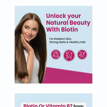
العظام
والمفاصل
المخ
والذاكرة
صحة
القلب
دعم
مرضى
السكري
دعم
الكلى
والمسالك
البولية
دعم
الكبد
صحة