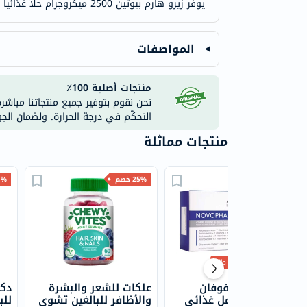
يوفر زيرو هارم بيوتين 2500 ميكروجرام حلاً غذائياً بسيطاً لتعزيز جمال البشرة من الداخل، حيث يدعم صحة الشعر والأظافر، ويحسن مظهر البشرة مع الاستخدام المنتظم.
المواصفات
منتجات أصلية 100٪
نحن نقوم بتوفير جميع منتجاتنا مباشر
التحكّم في درجة الحرارة. ولضمان الج
منتجات مماثلة
60% خصم
25% خصم
41% 
+1000 طلب
آي سي أم نوفوفان
علكات للشعر والبشرة
دكت
كبسولات مكمل غذائي
والأظافر للبالغين تشوي
للب