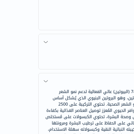
كبسولات زيرو هارم بيوتين 2500 ميكروجرام هي مكمل غذائي نباتي للشعر والبشرة والأظافر، مُصمم بتركيبة غنية بفيتامين ب7 (البيوتين) عالي الفعالية لدعم نمو الشعر
راتين، وهو البروتين البنيوي الذي يُشكل أساس
الشعر والبشرة والأظافر. تُساعد المستويات الكافية من البيوتين على تقوية خصلات الشعر، والحد من التقصف، ودعم دورات نمو الشعر الصحية. تحتوي التركيبة على 2500
وافر الحيوي المُعزز توصيل العناصر الغذائية بكفاءة
مال وصحة البشرة، تحتوي الكبسولات على مُستخلص
ذائية المفيدة، بما في ذلك أوميغا 7. يساعد هذا المستخلص النباتي على الحفاظ على ترطيب البشرة ومرونتها
ه النباتية النقية وكبسولاته سهلة الاستخدام،