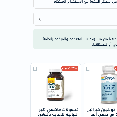
شحنها من مستودعاتنا المعتمدة والمزوّدة بأنظمة
ي أو تطبيقاتنا.
20% خصم
كولاجين كيراتين
كبسولات ماكسي هير
 مع حمض ألفا
النباتية للعناية بالبشرة