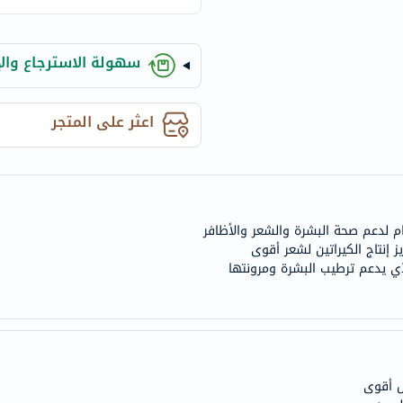
century
accu-
chek
سهولة الاسترجاع والإ
activise
acuvue
اعثر على المتجر
annemarie-
borlind
webber-
naturals
aveeno
freestylelibre
لذي يدعم ترطيب البشرة ومرونتها
cetaphil
CHalpha
cerave
dralthea
mustela
ل أقوى
celimax