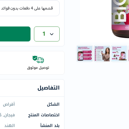
eucerin
vitabiotics
bioderma
vichy
1
now
acm
dymatize
isdin
priorin
توصيل موثوق
medicube
country-
التفاصيل
life
blueberry-
الشكل
أقراص
naturals
bepanthen
اختصاصات المنتج
فيجان, ك
21st-
بلد المنشأ
الهند