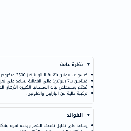
نظرة عامة
كبسولات بيوتين بتقنية النانو بتركيز 2500 ميكروجرام لدعم صحة البشرة والشعر والأظافر
فيتامين ب7 (بيوتين) عالي الفعالية يساعد على تعزيز إنتاج الكيراتين لشعر أقوى
مُدعّم بمستخلص نبات السسبانيا الكبيرة الأزهار، ا
تركيبة خالية من البارابين والغلوتين.
الفوائد
يساعد على تقليل تقصف الشعر ويدعم نموه بشك