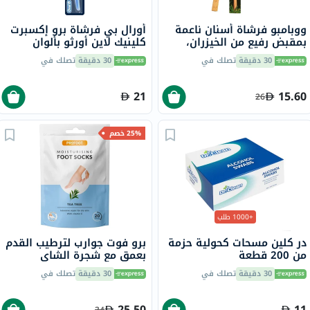
ووبامبو فرشاة أسنان ناعمة
أورال بي فرشاة برو إكسبرت
بمقبض رفيع من الخيزران،
كلينيك لاين أورثو بألوان
عبوة صديقة للبيئة، 1 قطعة
متنوعة من 1
30 دقيقة
تصلك في
30 دقيقة
تصلك في
21
15.60
26
25% خصم
+1000 طلب
در كلين مسحات كحولية حزمة
برو فوت جوارب لترطيب القدم
من 200 قطعة
بعمق مع شجرة الشاي
وفيتامين E لإصلاح البشرة
30 دقيقة
تصلك في
30 دقيقة
تصلك في
الجافة،حزمه من زوج واحد
25.50
11
34