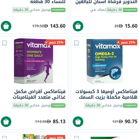
التدوير فرشاة أسنان للبالغين
للنساء 30 قطعة
من الخيزران متوسطة 1 قطعة
30 دقيقة
تصلك في
توصيل مجاني
30 دقيقة
143.60
15.60
179.50
26
25% خصم
25% خصم
فيتاماكس أوميغا 3 كبسولات
فيتاماكس أقراص مكمل
هلامية مكملة بزيت السمك
غذائي متعدد الفيتامينات
1000 ملجم حزمة من 60
للنساء، مرة واحدة يوميًا،
توصيل مجاني
30 دقيقة
توصيل مجاني
30 دقيقة
حزمة من 60
85.13
90.75
113.50
121
20% خصم