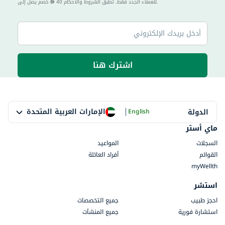
40 للعملاء الجدد فقط. تطبق الشروط والأحكام.
خصم يصل إلى
اشترك هنا
|
الإمارات العربية المتحدة
الدولة
English
ماي أستر
السجلات
المواعيد
القوائم
أفراد العائلة
myWellth
استشر
احجز طبيب
جميع التخصصات
استشارة فورية
جميع المنشآت