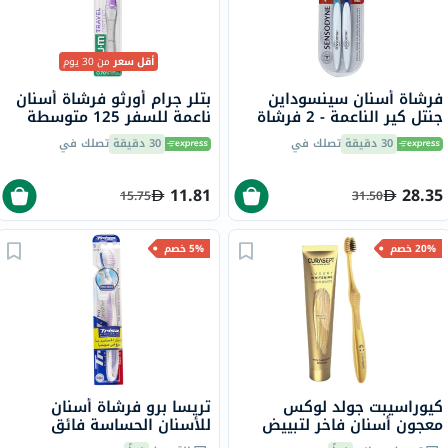
أقل سعر
من 30 يوم
فرشاة أسنان سينسوداين
بتلر جرام أورثو فرشاة أسنان
جنتل كير الناعمة - 2 فرشاة
ناعمة للسفر 125 متوسطة
30 دقيقة
تصلك في
30 دقيقة
تصلك في
11.81
28.35
15.75
31.50
20% خصم
5% خصم
كيوراسيبت جولد لوكس
تريسا برو فرشاة أسنان
معجون أسنان فاخر لتبييض
للأسنان الحساسة فائق
الأسنان 75 مل + كيوراسيبت
النعومة 003766