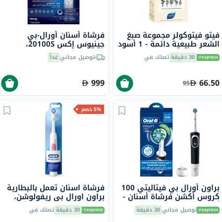
فيتو فيتوكولر مجموعة صبغ
فرشاة أسنان أورال-بي
الشعر طبيعية دائمة - 1 أسود
جينيوس إكس 20100S،
بتقنية الذكاء الإصطناعي
30 دقيقة
تصلك في
توصيل مجاني
غداً
999
66.50
95
5% خصم
براون أورال بي فيتاليتي 100
فرشاة اسنان تعمل بالبطارية
كروس أكشن فرشاة أسنان -
براون اورال بي ريفولوشن،
أسود D100.413.1
ابيض
توصيل مجاني
30 دقيقة
30 دقيقة
تصلك في