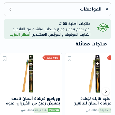
المواصفات
منتجات أصلية 100٪
نحن نقوم بتوفير جميع منتجاتنا مباشرة من العلامات
التجارية الموثوقة والموزّعين المعتمدين.
أظهر المزيد
منتجات مماثلة
40% خصم
و علبة قابلة لإعادة
ووبامبو فرشاة أسنان ناعمة
ر فرشاة أسنان للبالغين
بمقبض رفيع من الخيزران، عبوة
زران متوسطة 1 قطعة
صديقة للبيئة، 1 قطعة
30 دقيقة
تصلك في
30 دقيقة
تصلك في