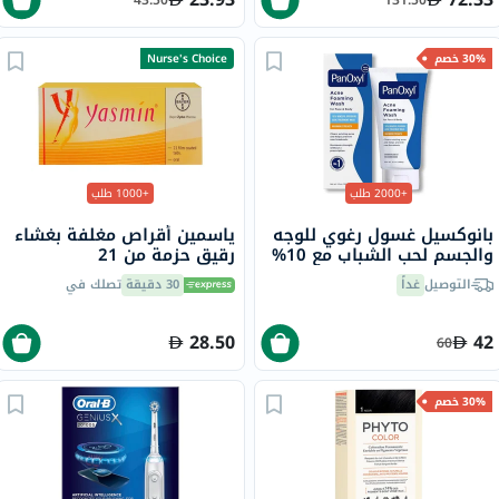
30% خصم
Nurse's Choice
+2000 طلب
+1000 طلب
بانوكسيل غسول رغوي للوجه
ياسمين أقراص مغلفة بغشاء
والجسم لحب الشباب مع 10%
رقيق حزمة من 21
بيروكسيد البنزويل 156 جرام
التوصيل
غداً
30 دقيقة
تصلك في
28.50
42
60
30% خصم