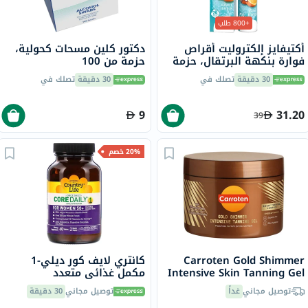
+800 طلب
أكتيفايز إلكتروليت أقراص
دكتور كلين مسحات كحولية،
فوارة بنكهة البرتقال، حزمة
حزمة من 100
من 20
30 دقيقة
تصلك في
30 دقيقة
تصلك في
9
31.20
39
20% خصم
Carroten Gold Shimmer
كانتري لايف كور ديلي-1
Intensive Skin Tanning Gel
مكمل غذائي متعدد
150ml
الفيتامينات للنساء +50 سنة،
توصيل مجاني
غداً
توصيل مجاني
30 دقيقة
حزمة من 60 قرص