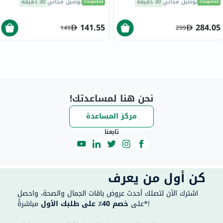
توصيل مجاني
30 دقيقة
توصيل مجاني
30 دقيقة
HX6800
141.55
284.05
149
299
نحن هنا لمساعدتك!
مركز المساعدة
تابعنا
كن أول من يعرف
اشترك الآن لتصلك أحدث عروض باقات الجمال والصحة، واحصل
مباشرةً*!
على
خصم 40٪ على طلبك الأول