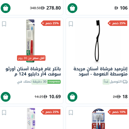
278.80
106
348.50
25% خصم
25% خصم
أقل سعر
من 30 يوم
إنترميد فرشاة أسنان مريحة
باتلر غام فرشاة أسنان أورثو
متوسطة النعومة - أسود
سوفت 4أر دابليو 124 م
التوصيل
غداً
30 دقيقة
تصلك في
10.69
18
14.25
24
10% خصم
25% خصم