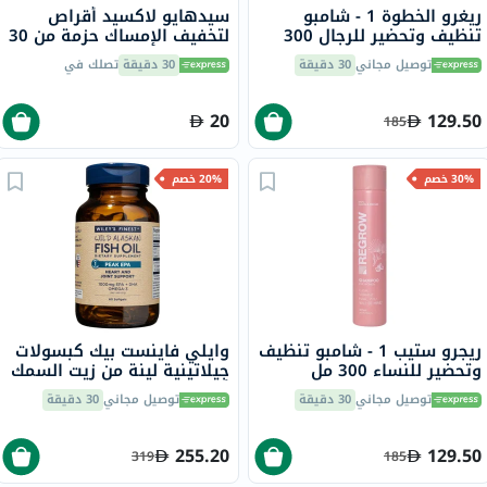
ريغرو الخطوة 1 - شامبو
سيدهايو لاكسيد أقراص
تنظيف وتحضير للرجال 300
لتخفيف الإمساك حزمة من 30
مل
توصيل مجاني
30 دقيقة
30 دقيقة
تصلك في
20
129.50
185
30% خصم
20% خصم
ريجرو ستيب 1 - شامبو تنظيف
وايلي فاينست بيك كبسولات
وتحضير للنساء 300 مل
جيلاتينية لينة من زيت السمك
أوميغا 3 بتركيز 1000 ملجم
توصيل مجاني
30 دقيقة
توصيل مجاني
30 دقيقة
من حمض إيكوسابنتينويك
حزمة من 60
255.20
129.50
319
185