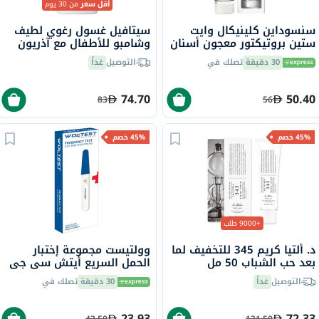
أقل سعر
من 30 يوم
سنسوداين كلينيكال وايت
سيتافيل غسول رغوي لطيف
ستين بروتيكتور معجون أسنان
وشامبو للأطفال مع آذريون
للأسنان الحساسة 75 مل
عضوي، بدون رائحة، 400 مل
30 دقيقة
تصلك في
التوصيل
غداً
74.70
50.40
83
56
45% خصم
45% خصم
+9000 طلب
د. ألتيا كريم 345 للتخفيف لما
وولتيست مجموعة إختبار
بعد حب الشباب 50 مل
الحمل السريع أيتش سي جي
ميدستريم حزمة من قطعة
التوصيل
غداً
30 دقيقة
تصلك في
واحدة
23.93
72.33
43.50
131.50