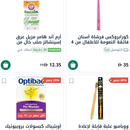
كورابروكس فرشاة أسنان
أرم أند هامر مزيل عرق
فائقة النعومة للأطفال من 4
إسينشالز صلب خالٍ من
سنوات فما فوق
الألومنيوم مع مزيلات روائح
التوصيل
غداً
30 دقيقة
تصلك في
طبيعية منعشة 71 جرام
12.35
35
19
40% خصم
20% خصم
أقل سعر
من 30 يوم
ووبامبو علبة قابلة لإعادة
أوبتيباك كبسولات بروبيوتيك