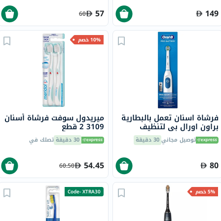
57
149
60
10% خصم
فرشاة اسنان تعمل بالبطارية
ميريدول سوفت فرشاة أسنان
براون اورال بي لتنظيف
3109 2 قطع
دقيق، ابيض
توصيل مجاني
30 دقيقة
30 دقيقة
تصلك في
54.45
80
60.50
5% خصم
Code- XTRA30