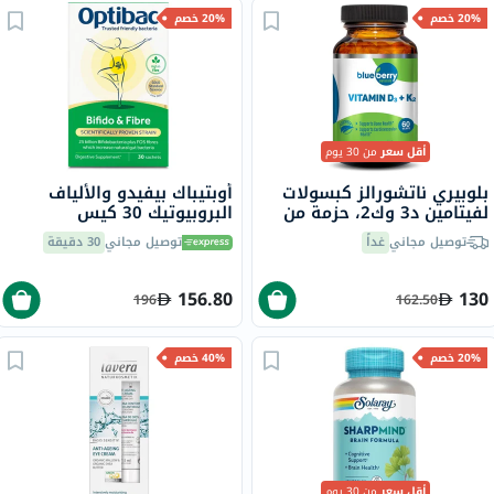
20% خصم
20% خصم
أقل سعر
من 30 يوم
بلوبيري ناتشورالز كبسولات
أوبتيباك بيفيدو والألياف
لفيتامين د3 وك2، حزمة من
البروبيوتيك 30 كيس
60
توصيل مجاني
غداً
توصيل مجاني
30 دقيقة
156.80
130
196
162.50
20% خصم
40% خصم
أقل سعر
من 30 يوم