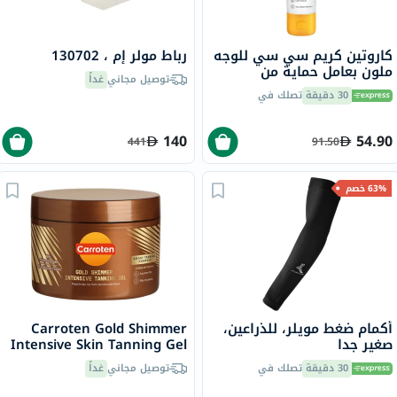
كاروتين كريم سي سي للوجه
رباط مولر إم ، 130702
ملون بعامل حماية من
توصيل مجاني
غداً
الشمس 50، 50 مل
30 دقيقة
تصلك في
140
54.90
441
91.50
63% خصم
أكمام ضغط مويلر، للذراعين،
Carroten Gold Shimmer
صغير جدا
Intensive Skin Tanning Gel
150ml
30 دقيقة
تصلك في
توصيل مجاني
غداً