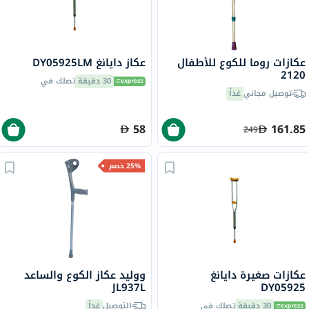
عكازات روما للكوع للأطفال
عكاز دايانغ DY05925LM
2120
30 دقيقة
تصلك في
توصيل مجاني
غداً
58
161.85
249
25% خصم
عكازات صغيرة دايانغ
ووليد عكاز الكوع والساعد
JL937L
DY05925
30 دقيقة
تصلك في
التوصيل
غداً