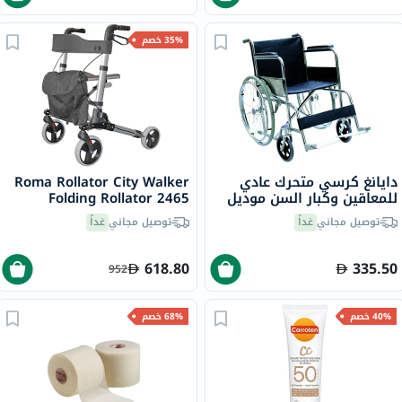
35% خصم
دايانغ كرسي متحرك عادي
Roma Rollator City Walker
للمعاقين وكبار السن موديل
Folding Rollator 2465
DY01809-46
توصيل مجاني
غداً
توصيل مجاني
غداً
618.80
335.50
952
40% خصم
68% خصم