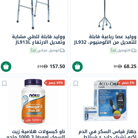
ووليد عصا رباعية قابلة
ووليد قابلة للطي مشاية
للتعديل من الألومنيوم، JL932
وتعديل الارتفاع JL913L
التوصيل
غداً
توصيل مجاني
غداً
157.50
68.25
210
91
5% خصم
45% خصم
+5000 طلب
جهاز قياس السكر في الدم
ناو كبسولات هلامية زيت
اكيو تشيك جايد + شرائط
السمك أوميغا 3 1000 ملجم