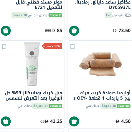
عكاكيز ساعد دايانغ، رمادية،
مولر مسند قطني قابل
DY05937L
للتعديل 6721
التوصيل
غداً
توصيل مجاني
30 دقيقة
85
73.50
293
35% خصم
أوليمبا ضمادة كريب مرنة -
ميل كريك بوتانيكالز 99% جل
بيج 5 ياردات 1 قطعة s OEY-
ألوفيرا بعد التعرض للشمس
111-4
236 مل
30 دقيقة
تصلك في
30 دقيقة
تصلك في
42.25
4.50
65