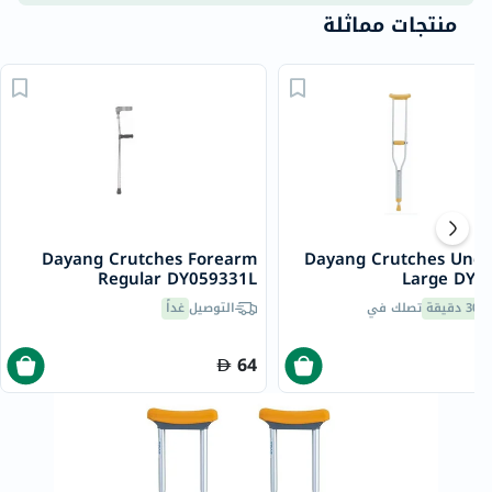
منتجات مماثلة
Dayang Crutches Forearm
Dayang Crutches Und
Regular DY059331L
Large DY0
30 دقيقة
تصلك في
التوصيل
غداً
64