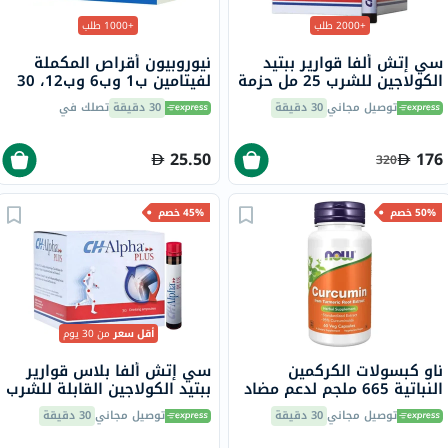
+2000 طلب
+1000 طلب
سي إتش ألفا قوارير ببتيد
نيوروبيون أقراص المكملة
الكولاجين للشرب 25 مل حزمة
لفيتامين ب1 وب6 وب12، 30
من 30
قرص
توصيل مجاني
30 دقيقة
30 دقيقة
تصلك في
25.50
176
320
50% خصم
45% خصم
أقل سعر
من 30 يوم
ناو كبسولات الكركمين
سي إتش ألفا بلاس قوارير
النباتية 665 ملجم لدعم مضاد
ببتيد الكولاجين القابلة للشرب
للالتهابات ومضادات الأكسدة
25 مل حزمة من 30
توصيل مجاني
30 دقيقة
توصيل مجاني
30 دقيقة
حزمة من 60