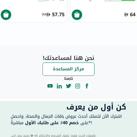
57.75
64
77
نحن هنا لمساعدتك!
مركز المساعدة
تابعنا
كن أول من يعرف
اشترك الآن لتصلك أحدث عروض باقات الجمال والصحة، واحصل
مباشرةً*!
على
خصم 40٪ على طلبك الأول
40 للعملاء الجدد فقط. تطبق الشروط والأحكام.
خصم يصل إلى