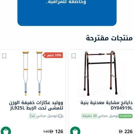
منتجات مقترحة
10% خصم
دايانج مشاية معدنية بنية
ووليد عكازات خفيفة الوزن
DY04919L
للمشي تحت الإبط JL925L
توصيل مجاني
30 دقيقة
توصيل مجاني
غداً
126
226
140