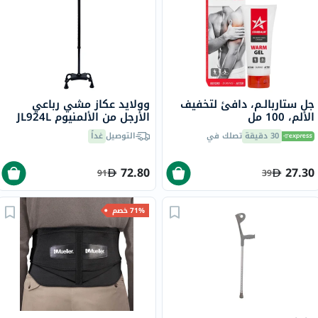
جل ستاربالـم، دافئ لتخفيف
وولايد عكاز مشي رباعي
الألم، 100 مل
الأرجل من الألمنيوم JL924L
30 دقيقة
تصلك في
التوصيل
غداً
72.80
27.30
91
39
71% خصم