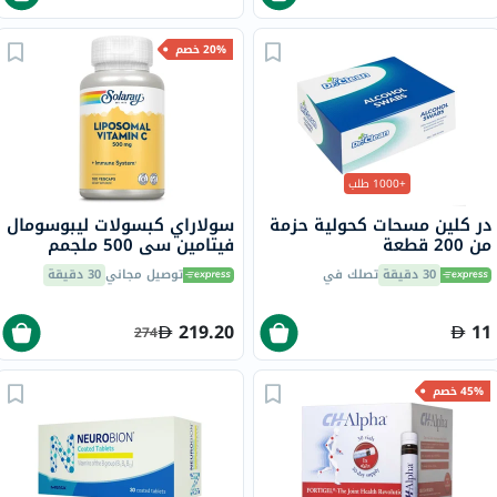
20% خصم
+1000 طلب
در كلين مسحات كحولية حزمة
سولاراي كبسولات ليبوسومال
من 200 قطعة
فيتامين سي 500 ملجمم
نباتية لتعزيز صحة الجهاز
30 دقيقة
تصلك في
توصيل مجاني
30 دقيقة
المناعي حزمة من 100
كبسولة
219.20
11
274
45% خصم