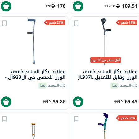
176
109.51
320
219.01
15% خصم
27% خصم
أقل سعر
من 30 يوم
وولايد عكاز الساعد خفيف
وولايد عكاز الساعد خفيف
الوزن وقابل للتعديل JL937L
الوزن للمشي جي أل933أل -
مفرد
التوصيل
غداً
التوصيل
غداً
55.86
65.45
77
77
35% خصم