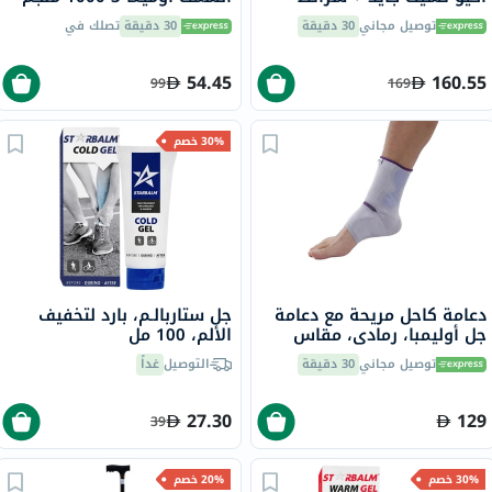
اختبار السكر في الدم - 50
180 EPA / 120 DHA حزمة من
توصيل مجاني
30 دقيقة
30 دقيقة
تصلك في
شريحة
100
54.45
160.55
99
169
30% خصم
دعامة كاحل مريحة مع دعامة
جل ستاربالـم، بارد لتخفيف
جل أوليمبا، رمادي، مقاس
الألم، 100 مل
صغير، OFS-911
توصيل مجاني
30 دقيقة
التوصيل
غداً
27.30
129
39
30% خصم
20% خصم