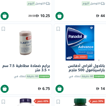
والمفاصل 59 مل
التوصيل
اليوم
التوصيل
اليوم
10.25
44
20.50
+2000 طلب
بانادول أقراص أدفانس
برايم ضمادة مطاطية 7.5 سم
باراسيتامول 500 ملجم
× 3.5 متر
لتخفيف الحمى والألم، 24
60 دقيقة
تصلك في
60 دقيقة
تصلك في
قرص
6.75
14
30% خصم
45% خصم