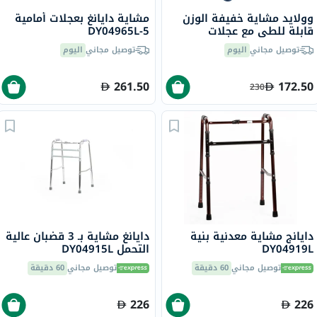
وولايد مشاية خفيفة الوزن
مشاية دايانغ بعجلات أمامية
قابلة للطي مع عجلات
DY04965L-5
JL9125L
توصيل مجاني
اليوم
توصيل مجاني
اليوم
261.50
172.50
230
دايانج مشاية معدنية بنية
دايانغ مشاية بـ 3 قضبان عالية
DY04919L
التحمل DY04915L
توصيل مجاني
60 دقيقة
توصيل مجاني
60 دقيقة
226
226