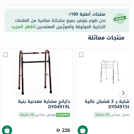
منتجات أصلية 100٪
نحن نقوم بتوفير جميع منتجاتنا مباشرة من العلامات
التجارية الموثوقة والموزّعين المعتمدين.
أظهر المزيد
منتجات مماثلة
دايانغ مشاية بـ 3 قضبان عالية
دايانج مشاية معدنية بنية
DY0
DY04919L
توصيل مجاني
60 دقيقة
توصيل مجاني
60 دقيقة
226