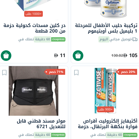
+1000 طلب
تركيبة حليب الأطفال للمرحلة
در كلين مسحات كحولية حزمة
1 بليميل بلس أوبتيموم
من 200 قطعة
بروتيك، من عمر 0 إلى 6
توصيل مجاني
اليوم
60 دقيقة
تصلك في
أشهر - 2 × 400 جرام
11
105
130.02
20% خصم
71% خصم
+900 طلب
أكتيفايز إلكتروليت أقراص
مولر مسند قطني قابل
فوارة بنكهة البرتقال، حزمة
للتعديل 6721
من 20
60 دقيقة
تصلك في
60 دقيقة
تصلك في