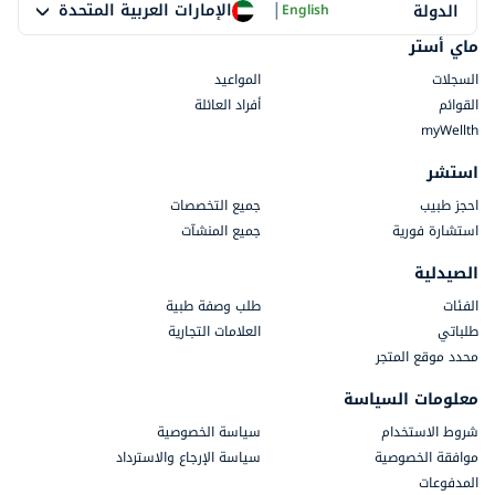
|
الإمارات العربية المتحدة
الدولة
English
ماي أستر
السجلات
المواعيد
القوائم
أفراد العائلة
myWellth
استشر
احجز طبيب
جميع التخصصات
استشارة فورية
جميع المنشآت
الصيدلية
الفئات
طلب وصفة طبية
طلباتي
العلامات التجارية
محدد موقع المتجر
معلومات السياسة
شروط الاستخدام
سياسة الخصوصية
موافقة الخصوصية
سياسة الإرجاع والاسترداد
المدفوعات