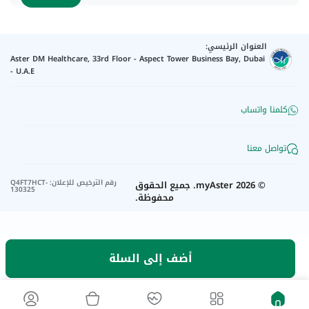
العنوان الرئيسي:
Aster DM Healthcare, 33rd Floor - Aspect Tower Business Bay, Dubai
- U.A.E
كلمنا واتساب
تواصل معنا
رقم الترخيص للإعلان
:
Q4FT7HCT-
©
2026
myAster.
جميع الحقوق
130325
محفوظة.
أضف إلى السلة