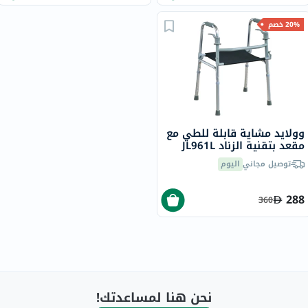
20% خصم
وولايد مشاية قابلة للطي مع
مقعد بتقنية الزناد JL961L
توصيل مجاني
اليوم
288
360
نحن هنا لمساعدتك!