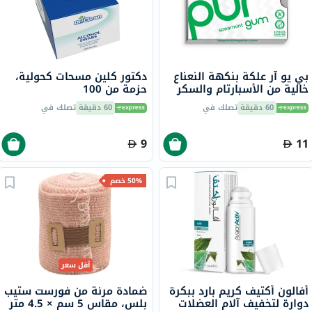
بي يو آر علكة بنكهة النعناع
دكتور كلين مسحات كحولية،
خالية من الأسبارتام والسكر
حزمة من 100
مع إكسيليتول، 9 قطع
60 دقيقة
تصلك في
60 دقيقة
تصلك في
9
11
50% خصم
أقل سعر
أفالون أكتيف كريم بارد ببكرة
ضمادة مرنة من فورست ستيب
دوارة لتخفيف آلام العضلات
بلس، مقاس 5 سم × 4.5 متر