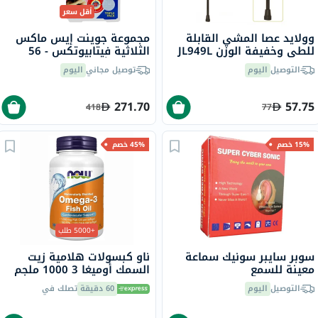
أقل سعر
وولايد عصا المشي القابلة
مجموعة جوينت إيس ماكس
للطي وخفيفة الوزن JL949L
الثلاثية فيتابيوتكس - 56
كبسولة أوميغا 3 + 56 قرص
التوصيل
اليوم
توصيل مجاني
اليوم
غلوكوزامين وكركم
وكوندرويتين + 56 قرص
كولاجين
271.70
57.75
418
77
15% خصم
45% خصم
+5000 طلب
سوبر سايبر سونيك سماعة
ناو كبسولات هلامية زيت
معينة للسمع
السمك أوميغا 3 1000 ملجم
180 EPA / 120 DHA حزمة من
التوصيل
اليوم
60 دقيقة
تصلك في
100