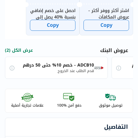
اشتر أكثر ووفر أكثر -
احصل على خصم إضافي
عروض المكافآت
بنسبة %40 يصل إلى
الأسبوعية
20 درهماً إماراتياً
Copy
Copy
للمستخدمين الجدد
عروض البنك
عرض الكل (2)
ADCB10 - خصم 10% حتى 50 درهم
قدم الطلب عند الخروج
توصيل موثوق
دفع آمن %100
علامات تجارية أصلية
التفاصيل