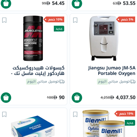
54.45
53.55
99
63
5% خصم
10% خصم
جديد
Jiangsu Jumao JM-5A
كبسولات هييدروكسيكت
Portable Oxygen
هاردكور إيليت ماسل تك -
Concentrator 5 L
100 كبسولة
توصيل مجاني
اليوم
توصيل مجاني
اليوم
90
4,037.50
100
4,250
19% خصم
جديد