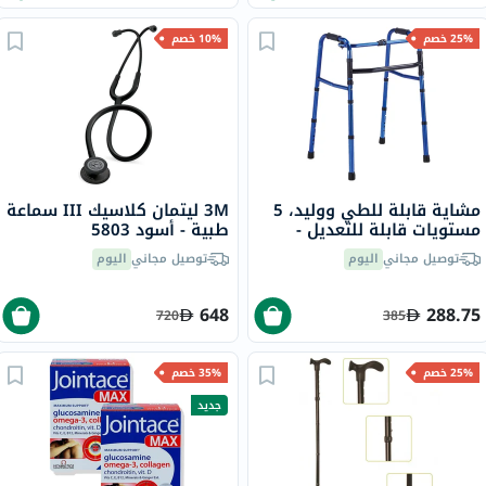
25% خصم
10% خصم
مشاية قابلة للطي ووليد، 5
3M ليتمان كلاسيك III سماعة
مستويات قابلة للتعديل -
طبية - أسود 5803
JL9162L
توصيل مجاني
اليوم
توصيل مجاني
اليوم
648
288.75
720
385
25% خصم
35% خصم
جديد