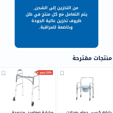
منتجات مقترحة
25% خصم
دايانغ كرسي حمام بعجلات
مشاية نوفاميد، مزدوجة