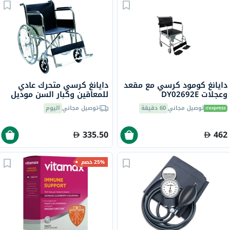
دايانغ كومود كرسي مع مقعد
دايانغ كرسي متحرك عادي
وعجلات DY02692E
للمعاقين وكبار السن موديل
DY01809-46
توصيل مجاني
60 دقيقة
توصيل مجاني
اليوم
335.50
462
25% خصم