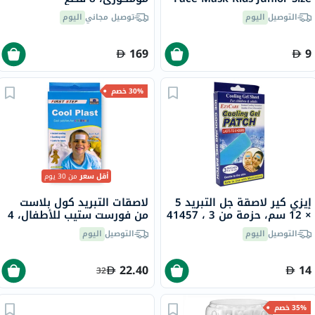
ILS005
التوصيل
اليوم
توصيل مجاني
اليوم
169
9
30% خصم
أقل سعر
من 30 يوم
إيزي كير لاصقة جل التبريد 5
لاصقات التبريد كول بلاست
× 12 سم، حزمة من 3 ، 41457
من فورست ستيب للأطفال، 4
لاصقات
التوصيل
اليوم
التوصيل
اليوم
22.40
14
32
35% خصم