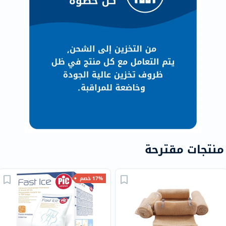
منتجات مقترحة
17% خصم