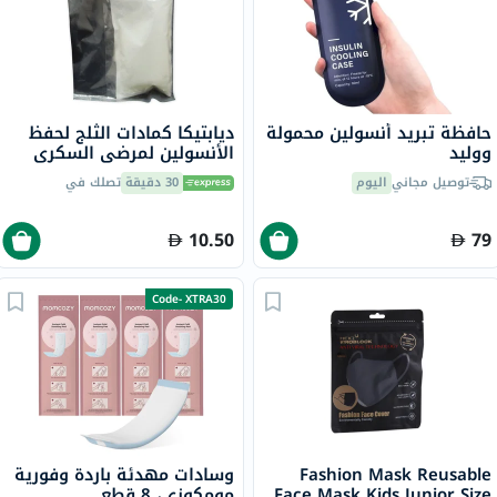
حافظة تبريد أنسولين محمولة
ديابتيكا كمادات الثلج لحفظ
ووليد
الأنسولين لمرضى السكري
توصيل مجاني
اليوم
30 دقيقة
تصلك في
10.50
79
Code- XTRA30
Fashion Mask Reusable
وسادات مهدئة باردة وفورية
Face Mask Kids Junior Size
مومكوزي، 8 قطع