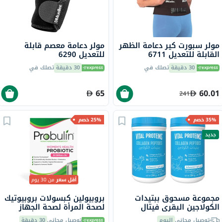
مولر سبورت كير دعامة الظهر
مولر دعامة معصم قابلة
القابلة للتعديل 6711
للتعديل 6290
30 دقيقة
تصلك في
30 دقيقة
تصلك في
65
60.01
241
35% خصم
25% خصم
جديد
أقل سعر
من 30 يوم
مجموعة مسحوق ببتيدات
بروبيولين كبسولات بروبيوتيك
الكولاجين البقري فيتال
لصحة المرأة لصحة الجهاز
بروتينز - 2 × 284 جرام
الهضمي حزمة من 30
توصيل مجاني
اليوم
توصيل مجاني
30 دقيقة