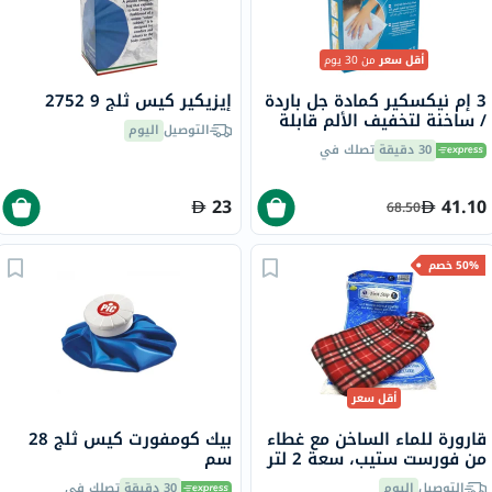
أقل سعر
من 30 يوم
3 إم نيكسكير كمادة جل باردة
إيزيكير كيس ثلج 9 2752
/ ساخنة لتخفيف الألم قابلة
التوصيل
اليوم
لإعادة الإستخدام، حجم
30 دقيقة
تصلك في
ماكسي
23
41.10
68.50
50% خصم
أقل سعر
قارورة للماء الساخن مع غطاء
بيك كومفورت كيس ثلج 28
من فورست ستيب، سعة 2 لتر
سم
التوصيل
اليوم
30 دقيقة
تصلك في