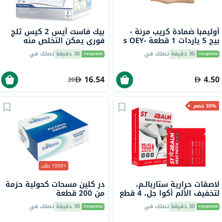
أوليمبا ضمادة كريب مرنة -
بيك فاست آيس 2 كيس ثلج
بيج 5 ياردات 1 قطعة s OEY-
فوري يمكن التخلص منه
111-4
30 دقيقة
تصلك في
30 دقيقة
تصلك في
16.54
4.50
20
30% خصم
+1000 طلب
لاصقات حرارية ستاربالـم،
در كلين مسحات كحولية حزمة
لتخفيف الألم أكوا جل، 4 قطع
من 200 قطعة
30 دقيقة
تصلك في
30 دقيقة
تصلك في