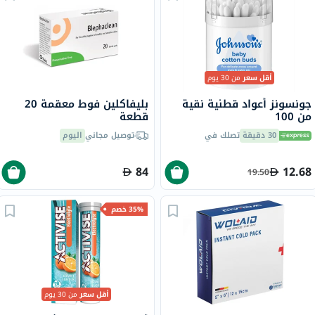
أقل سعر
من 30 يوم
جونسونز أعواد قطنية نقية
بليفاكلين فوط معقمة 20
من 100
قطعة
30 دقيقة
تصلك في
توصيل مجاني
اليوم
84
12.68
19.50
35% خصم
أقل سعر
من 30 يوم