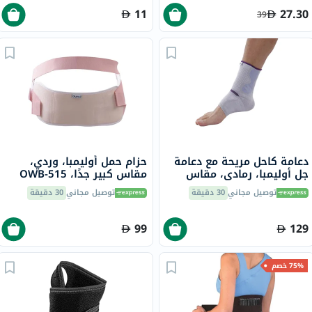
11
27.30
39
دعامة كاحل مريحة مع دعامة
حزام حمل أوليمبا، وردي،
جل أوليمبا، رمادي، مقاس
مقاس كبير جدًا، OWB-515
صغير، OFS-911
توصيل مجاني
30 دقيقة
توصيل مجاني
30 دقيقة
99
129
75% خصم