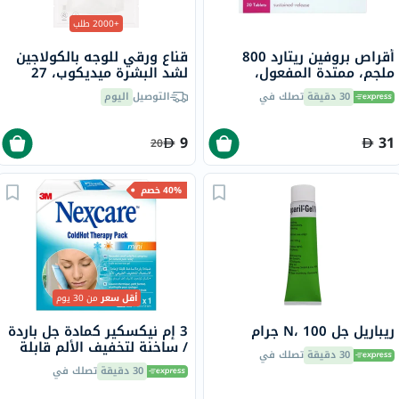
+2000 طلب
أقراص بروفين ريتارد 800
قناع ورقي للوجه بالكولاجين
ملجم، ممتدة المفعول،
لشد البشرة ميديكوب، 27
لتخفيف الحمى والألم، 20
جرام
30 دقيقة
تصلك في
التوصيل
اليوم
قرص
9
31
20
40% خصم
أقل سعر
من 30 يوم
ريباريل جل N، 100 جرام
3 إم نيكسكير كمادة جل باردة
/ ساخنة لتخفيف الألم قابلة
30 دقيقة
تصلك في
لإعادة الإستخدام، حجم صغير
30 دقيقة
تصلك في