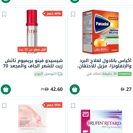
40% خصم
+800 طلب
أقل سعر
من 30 يوم
أكياس بانادول لعلاج البرد
شيسيدو فينو بريميوم تاتش
والإنفلونزا، مزيل للاحتقان،
زيت للشعر الجاف والمجعد 70
بنكهة الليمون الساخن
مل
30 دقيقة
تصلك في
التوصيل
اليوم
والعسل، بنكهة المنثول، 10
أكياس
42.60
27
71
55% خصم