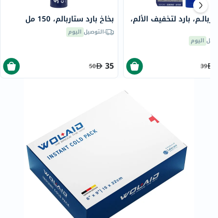
ربالـم، بارد لتخفيف الألم،
بخاخ بارد ستاربالم، 150 مل
التوصيل
اليوم
صيل
اليوم
35
50
39