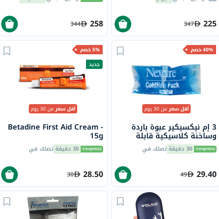
258
225
344
347
40% خصم
5% خصم
جديد
أقل سعر
من 30 يوم
أقل سعر
من 30 يوم
3 إم نيكسيكير عبوة باردة
Betadine First Aid Cream -
وساخنة كلاسيكية قابلة
15g
لإعادة الاستخدام
30 دقيقة
تصلك في
30 دقيقة
تصلك في
28.50
29.40
30
49