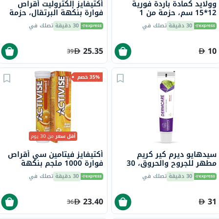
وولايد كمادة باردة فورية
أكتيفايز إلكتروليت أقراص
12*15 سم، حزمة من 1
فوارة بنكهة البرتقال، حزمة
من 20
30 دقيقة
تصلك في
30 دقيقة
تصلك في
25.35
10
39
35% خصم
أقل سعر
من 30 يوم
سيدهايو ديرم كير كريم
أكتيفايز فيتامين سي أقراص
مطهر للجروح والحروق، 30
فوارة 1000 ملجم بنكهة
جرام
البرتقال حزمة من 20
30 دقيقة
تصلك في
30 دقيقة
تصلك في
23.40
31
36