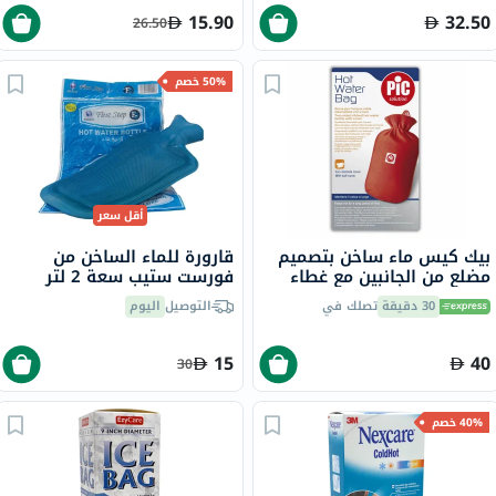
15.90
32.50
26.50
50% خصم
أقل سعر
بيك كيس ماء ساخن بتصميم
قارورة للماء الساخن من
مضلع من الجانبين مع غطاء
فورست ستيب سعة 2 لتر
30 دقيقة
تصلك في
التوصيل
اليوم
15
40
30
40% خصم