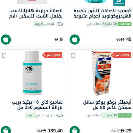
كومبيد لاصقات للبثور بتقنية
لاصقة حرارية هانزابلاست،
الهيدروكولويد أحجام متنوعة
بفلفل الأسد، لتسكين آلام
حزمة من 5
العضلات
30 دقيقة
تصلك في
التوصيل
اليوم
9
45
60
55% خصم
15% خصم
أيميلتز يوكو يوكو سائل
شامبو كاي 18 ببتيد بريب
مسكن للألم 80 مل
لإزالة السموم 250 مل
30 دقيقة
تصلك في
توصيل مجاني
اليوم
139.40
29
164
64.50