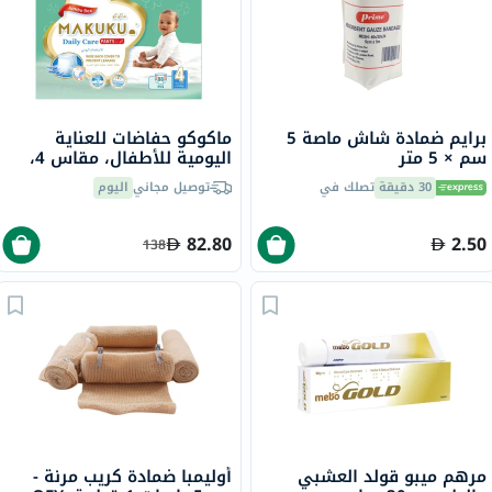
برايم ضمادة شاش ماصة 5
ماكوكو حفاضات للعناية
سم × 5 متر
اليومية للأطفال، مقاس 4،
كبير، لوزن 9 إلى 14 كجم،
30 دقيقة
تصلك في
توصيل مجاني
اليوم
حزمة جامبو من 88
82.80
2.50
138
مرهم ميبو قولد العشبي
أوليمبا ضمادة كريب مرنة -