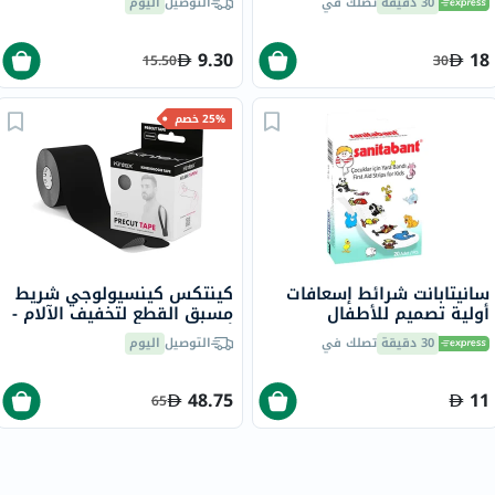
30 دقيقة
تصلك في
التوصيل
اليوم
9.30
18
15.50
30
25% خصم
سانيتابانت شرائط إسعافات
كينتكس كينسيولوجي شريط
أولية تصميم للأطفال
مسبق القطع لتخفيف الآلام -
أسود 25 سم حزمة من 20
30 دقيقة
تصلك في
التوصيل
اليوم
48.75
11
65