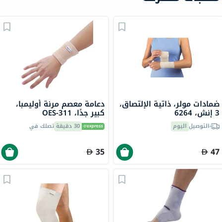
ضمادات مولر، ذاتية الإلتصاق،
دعامة معصم مرنة أوليمبا،
3 إنش، 6264
كبير جدًا، OES-311
التوصيل
اليوم
30 دقيقة
تصلك في
35
47