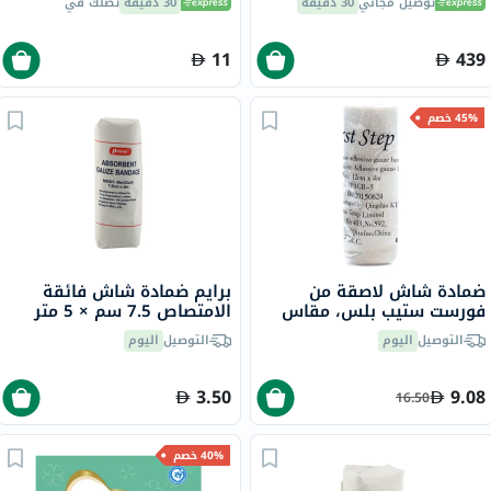
توصيل مجاني
30 دقيقة
30 دقيقة
تصلك في
OFB-511
11
439
45% خصم
ضمادة شاش لاصقة من
برايم ضمادة شاش فائقة
فورست ستيب بلس، مقاس
الامتصاص 7.5 سم × 5 متر
12 سم × 4 متر
التوصيل
اليوم
التوصيل
اليوم
3.50
9.08
16.50
40% خصم