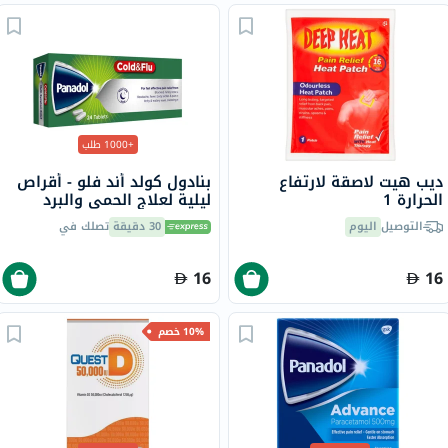
+1000 طلب
ديب هيت لاصقة لارتفاع
بنادول كولد أند فلو - أقراص
الحرارة 1
ليلية لعلاج الحمى والبرد
والإنفلونزا، 24 قرص
التوصيل
اليوم
30 دقيقة
تصلك في
16
16
10% خصم