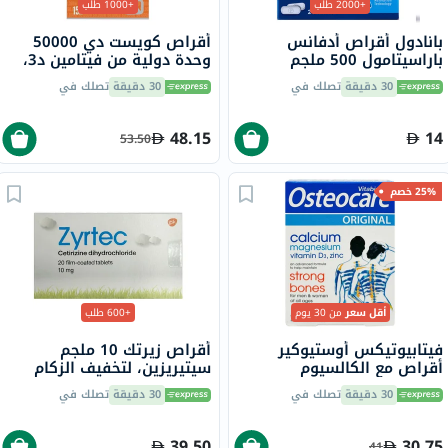
+2000 طلب
+1000 طلب
بانادول أقراص أدفانس
أقراص كويست دي 50000
باراسيتامول 500 ملجم
وحدة دولية من فيتامين د3،
لتخفيف الحمى والألم، 24
15 قرص
30 دقيقة
تصلك في
30 دقيقة
تصلك في
قرص
48.15
14
53.50
25% خصم
أقل سعر
من 30 يوم
+600 طلب
فيتابيوتيكس أوستيوكير
أقراص زيرتك 10 ملجم
أقراص مع الكالسيوم
سيتيريزين، لتخفيف الزكام
والمغنيسيوم وفيتامين D
والحساسية، 20 قرص
30 دقيقة
تصلك في
30 دقيقة
تصلك في
والزنك لقوة العظام، 30 قرص
39.50
30.75
41