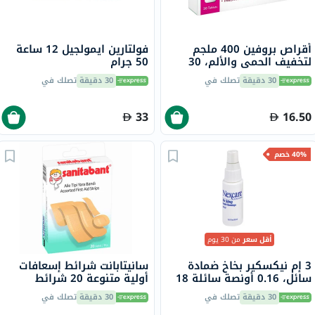
أقراص بروفين 400 ملجم
فولتارين ايمولجيل 12 ساعة
لتخفيف الحمى والألم، 30
50 جرام
حفاضة
30 دقيقة
تصلك في
30 دقيقة
تصلك في
33
16.50
40% خصم
أقل سعر
من 30 يوم
3 إم نيكسكير بخاخ ضمادة
سانيتابانت شرائط إسعافات
سائل، 0.16 أونصة سائلة 18
أولية متنوعة 20 شرائط
مل
30 دقيقة
تصلك في
30 دقيقة
تصلك في