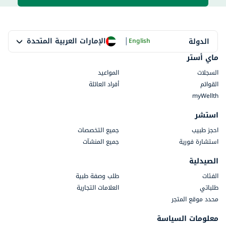
|
الإمارات العربية المتحدة
الدولة
English
ماي أستر
السجلات
المواعيد
القوائم
أفراد العائلة
myWellth
استشر
احجز طبيب
جميع التخصصات
استشارة فورية
جميع المنشآت
الصيدلية
الفئات
طلب وصفة طبية
طلباتي
العلامات التجارية
محدد موقع المتجر
معلومات السياسة