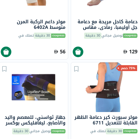
دعامة كاحل مريحة مع دعامة
مولر داعم الركبة المرن
جل أوليمبا، رمادي، مقاس
متوسط ​​6402A
صغير، OFS-911
توصيل مجاني
30 دقيقة
30 دقيقة
تصلك في
56
129
75% خصم
مولر سبورت كير دعامة الظهر
جهاز ثواسني، للمعصم واليد
القابلة للتعديل 6711
والأصابع، ليغافليكس بوكسر
الأيسر، S1 24310201
30 دقيقة
تصلك في
توصيل مجاني
30 دقيقة