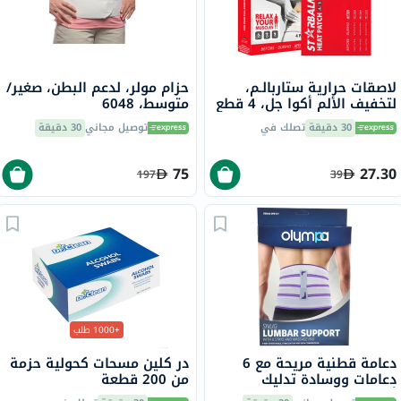
لاصقات حرارية ستاربالـم،
حزام مولر، لدعم البطن، صغير/
لتخفيف الألم أكوا جل، 4 قطع
متوسط، 6048
30 دقيقة
تصلك في
توصيل مجاني
30 دقيقة
75
27.30
197
39
+1000 طلب
دعامة قطنية مريحة مع 6
در كلين مسحات كحولية حزمة
دعامات ووسادة تدليك
من 200 قطعة
أوليمبا، رمادي، مقاس صغير،