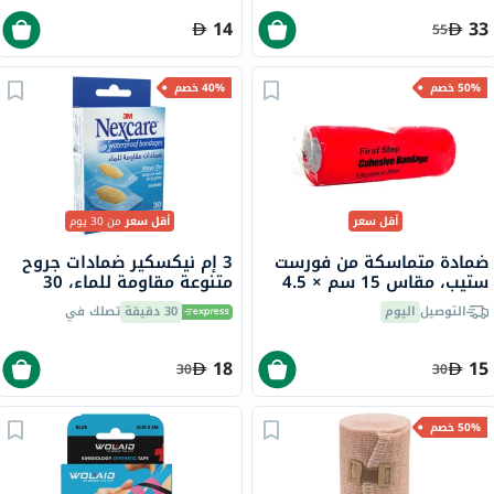
14
33
55
50% خصم
40% خصم
أقل سعر
أقل سعر
من 30 يوم
ضمادة متماسكة من فورست
3 إم نيكسكير ضمادات جروح
ستيب، مقاس 15 سم × 4.5
متنوعة مقاومة للماء، 30
متر
قطعة
التوصيل
اليوم
30 دقيقة
تصلك في
18
15
30
30
50% خصم