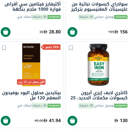
سولاراي كبسولات نباتية من
أكتيفايز فيتامين سي أقراص
غليسينات المغنيسيوم بتركيز
فوارة 1000 ملجم بنكهة
350 ملجم لصحة العظام
البرتقال حزمة من 20
توصيل مجاني
30 دقيقة
30 دقيقة
تصلك في
والعضلات حزمة من 120
28.80
156
36
195
10% خصم
أقل سعر
من 30 يوم
كانتري لايف إيزي آيرون
بيتايدين محلول اليود بوفيدون
كبسولات مكملات الحديد، 25
المعقم 120 مل
ملجم، لعلاج نقص الحديد،
توصيل مجاني
30 دقيقة
30 دقيقة
تصلك في
حزمة من 90
41.94
130
46.60