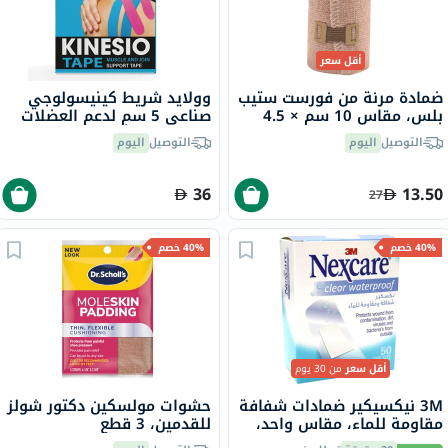
أقل سعر
ضمادة مرنة من فورست ستيب
وولايد شريط كينيسولوجي
بلس، مقاس 10 سم × 4.5
صناعي 5 سم لدعم العضلات
متر
والمفاصل - ألوان متنوعة،
التوصيل
اليوم
التوصيل
اليوم
حزمة من 1
36
13.50
27
40% خصم
40% خصم
أقل سعر
من 30 يوم
3M نيكسيكير ضمادات شفافة
حشوات مولسكين دكتور شولز
مقاومة للماء، مقاس واحد،
للقدمين، 3 قطع
حزمة من 50