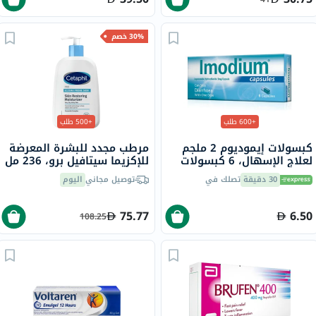
30% خصم
+600 طلب
+500 طلب
كبسولات إيموديوم 2 ملجم
مرطب مجدد للبشرة المعرضة
لعلاج الإسهال، 6 كبسولات
للإكزيما سيتافيل برو، 236 مل
30 دقيقة
تصلك في
توصيل مجاني
اليوم
75.77
6.50
108.25