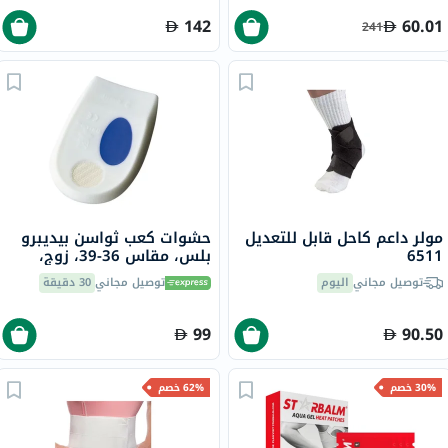
142
60.01
241
مولر داعم كاحل قابل للتعديل
حشوات كعب ثواسن بيديبرو
6511
بلس، مقاس 36-39، زوج،
660001201
توصيل مجاني
اليوم
توصيل مجاني
30 دقيقة
99
90.50
30% خصم
62% خصم