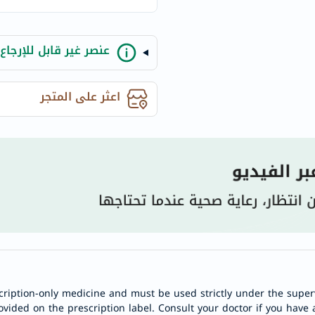
century
accu-
chek
عنصر غير قابل للإرجاع
activise
acuvue
اعثر على المتجر
annemarie-
borlind
webber-
naturals
aveeno
freestylelibre
cetaphil
CHalpha
cerave
dralthea
mustela
cription-only medicine and must be used strictly under the superv
celimax
ovided on the prescription label. Consult your doctor if you have 