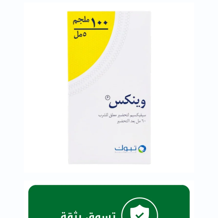
خسارة
الوزن
فحص
صحي
روتيني
باقة
القلب
الصحي
Original
IV
اختبار
التحسس
الغذائي
الحالة
الصحية
البشرة
والشعر