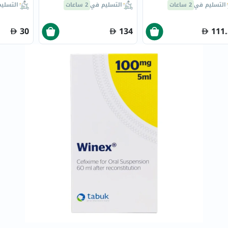
كبسولة
التسليم في
2 ساعات
التسليم في
2 ساعات
التسلي
doppelherz
NMN
30
134
111
dessert-
essence
Biochem
SVR
skinceuticals
feel
true-
honey
الصحة
والمكملات
أساسيات
العناية
الصحية
باقة