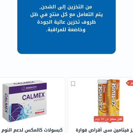
البروستاتا
الفيتامينات
مالتي
فيتامين
فيتامين
أ
فيتامين
ب
فيتامين
ج
فيتامين
د
فيتامين
هـ
المعادن
أقل سعر
من 30 يوم
المغنيسيوم
الحديد
يز فيتامين سي أقراص فوارة
كبسولات كالمكس لدعم النوم