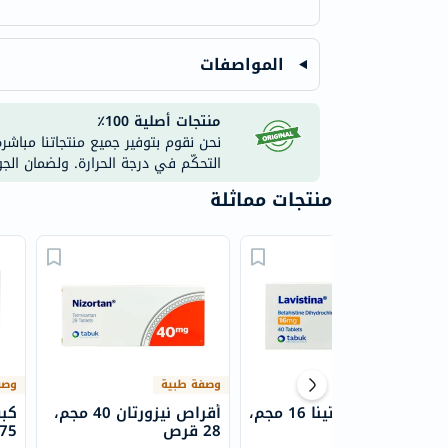
المواصفات
منتجات أصلية 100٪
نحن نقوم بتوفير جميع منتجاتنا مباشر
التحكّم في درجة الحرارة. ولضمان الج
منتجات مماثلة
وصفة طبية
وصفة طبية
وصف
أقراص لافيستينا 16 مجم،
أقراص نيزورتان 40 مجم،
كبس
40 قرص
28 قرص