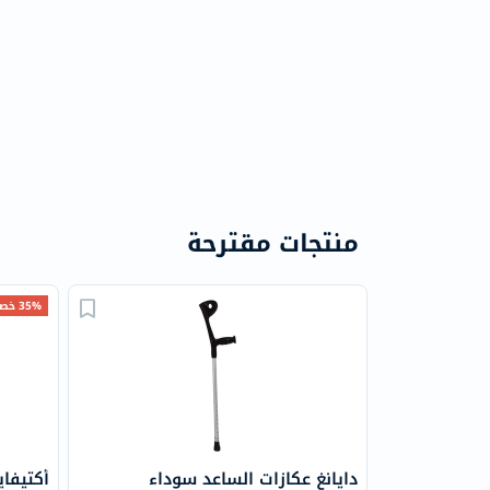
منتجات مقترحة
35% خصم
دايانغ عكازات الساعد سوداء
أكتيفا