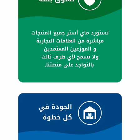
العظام
والمفاصل
المخ
والذاكرة
صحة
القلب
دعم
مرضى
السكري
دعم
الكلى
والمسالك
البولية
دعم
الكبد
صحة