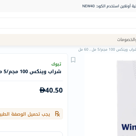
Site
الخصومات
Navigation
اب وينكس 100 مجم/5 مل ، 60 مل
الصيدلية
تبوك
شراب وينكس 100 مجم/5 مل ، 60 مل
الماركات
NDL
40.50
Humantara
carroten
betadine
يجب تحميل الوصفة الطبي
La
Roche
Posay