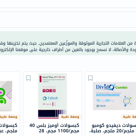
anua
theordinary
neocell
K18
uriage
ة من العلامات التجارية الموثوقة والموزّعين المعتمدين. حيث يتم تخزينها و
planet-
ودة والأصالة، لا نسمح بوجود بائعين من أطراف خارجية على موقعنا الإلكترون
paleo
egoqv
optimumnutrition
olaplex
solaray
cosrx
vitalproteins
optibac
ة طبية
وصفة طبية
وصفة طبية
OMRON
ولات ديفيدو كومبو
كبسولات أوميز بلس 40
fino
75 ملجم/20 ملجم، صلبة،
مجم/1100 مجم، 28
ملجم، عبوة 
Goongbe