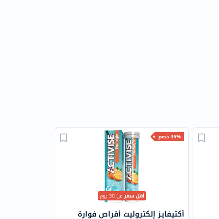
35% خصم
أقل سعر
من 30 يوم
أكتيفايز إلكتروليت أقراص فوارة