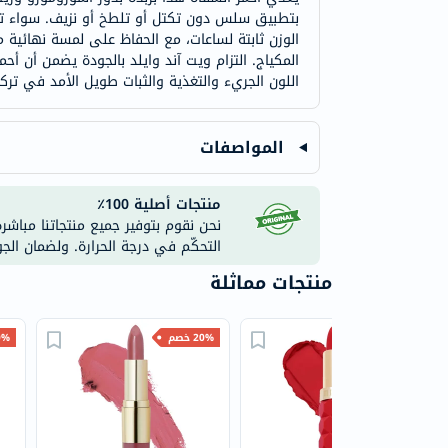
بتطبيق سلس دون تكتل أو تلطخ أو نزيف. سواء تم و
الوزن ثابتة لساعات، مع الحفاظ على لمسة نهائية 
المكياج. التزام ويت آند وايلد بالجودة يضمن أن أح
اللون الجريء والتغذية والثبات طويل الأمد في تركي
المواصفات
منتجات أصلية 100٪
نحن نقوم بتوفير جميع منتجاتنا مباشر
التحكّم في درجة الحرارة. ولضمان الج
منتجات مماثلة
25% خصم
20% خصم
20% 