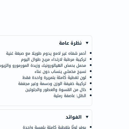
نظرة عامة
أحمر شفاه غير لامع يدوم طويلا مع صبغة غنية
تركيبة مرطبة لارتداء مريح طوال اليوم
محمل بحمض الهيالورونيك وزبدة المورمورو والزيو
نسيج مخملي ينساب دون عناء
لون تغطية كاملة بتمريرة واحدة فقط
تركيبة خفيفة الوزن ودسمة وغير مجففة
خال من القسوة والعطور والجلوتين
الظل: عاصفة رملية
الفوائد
يوفر لونًا بتغطية كاملة بلمسة واحدة