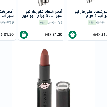
العظام
والمفاصل
ر شفاه فلورمار نيو
أحمر شفاه فلورمار نيو
أحمر شفا
شير أب، 3 جرام -
شير أب، 3 جرام - جو فور
المخ
موني/001
بورديوكس/015
ويسبر/022
التوصيل
اليوم
التوصيل
اليوم
التوصيل
والذاكرة
صحة
31.20
31.20
31
39
39
القلب
دعم
مرضى
السكري
دعم
الكلى
والمسالك
البولية
دعم
الكبد
صحة