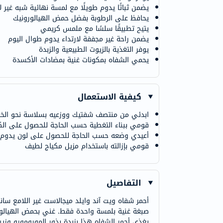
يضمن ثباتًا يدوم طويلًا مع لمسة نهائية شبه غير ل
يحافظ على الرطوبة بفضل حمض الهيالورونيك
يتيح تطبيقًا سلسًا مع ملمس كريمي
يضمن راحة غير مجففة لارتداء يدوم طوال اليوم
يوفر التغذية بالزيوت الطبيعية والزبدة
يحمي الشفاه بمكونات غنية بمضادات الأكسدة
كيفية الاستعمال
ابدئي من منتصف شفتيك ووزعيه بسلاسة نحو الخا
قومي ببناء التغطية حسب الحاجة للحصول على الكث
أعيدي وضعه حسب الحاجة للحصول على لون يدوم ط
قومي بإزالته باستخدام مزيل مكياج لطيف
التفاصيل
أحمر شفاه ويت آند وايلد ميجالاست غير اللامع سان
يغذي أحمر الشفاه هذا بزبدة بذور المورومورو وزي