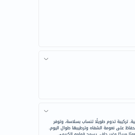
ية. تركيبة تدوم طويلًا تنساب بسلاسة، وتوفر
رونيك ومستخلصات النباتات البحرية والإنزيم المساعد Q10، يحبس الرطوبة للحفاظ على نعومة الشفاه وترطيبها طوال اليوم.
رًا مريحًا وغير جاف. يسمح قوامه الكريمي