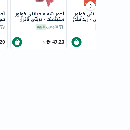
أقل سعر
من 30 يوم
أحمر شفاه ميلاني كولور
أحمر شفاه ميلاني كولور
أحم
فيتيش، مطفي - ريد فلاغ
ستيتمنت - بريتي ناترل
/390
/43
هار
التوصيل
اليوم
التوصيل
اليوم
.20
47.20
51.75
59
69