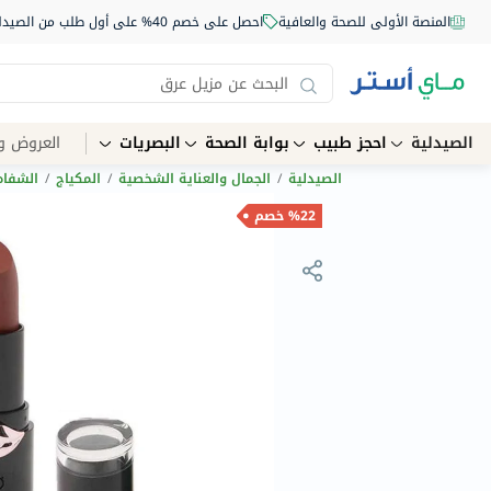
المنصة الأولى للصحة والعافية
احصل على خصم 40% على أول طلب من الصيدلية أونلاين استخدم الكود: NEW40
الصيدلية
احجز طبيب
بوابة الصحة
البصريات
العروض و
الصيدلية
/
الجمال والعناية الشخصية
/
المكياج
/
الشفاه
%22 خصم