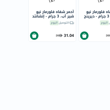
ه فلورمار نيو
أحمر شفاه فلورمار نيو
شير أب، 3 جرام - ديرينج
شير أب، 3 جرام - إنشانتد
كيس/018
اليوم
التوصيل
اليوم
31.04
39
39