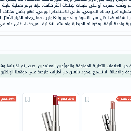
خسارة
ضعه بمفرده أو على طبقات لإطلالة أكثر كثافة، فإنه يوفر تغطية قابلة للب
الوزن
مخملية تعزز جمالك الطبيعي. مثالي للاستخدام اليومي، فهو يكمل مختلف أل
مر الشفاه هذا خالٍ من القسوة والعطور والغلوتين، مما يجعله الخيار الأمث
فحص
بة واحدة أنيقة. بمكوناته المرطبة ولمسته النهائية المريحة، لا غنى عنه في
صحي
روتيني
باقة
القلب
الصحي
Original
ة من العلامات التجارية الموثوقة والموزّعين المعتمدين. حيث يتم تخزينها و
ودة والأصالة، لا نسمح بوجود بائعين من أطراف خارجية على موقعنا الإلكترون
IV
اختبار
التحسس
الغذائي
خصم
20% خصم
20% خصم
الحالة
الصحية
البشرة
والشعر