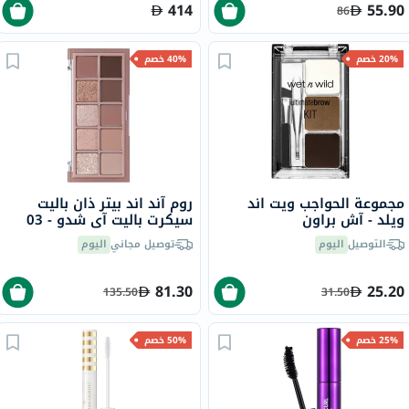
414
55.90
86
20% خصم
40% خصم
مجموعة الحواجب ويت اند
روم آند اند بيتر ذان باليت
ويلد - آش براون
سيكرت باليت آي شدو - 03
روزبود غاردن، 7.5 جرام
التوصيل
اليوم
توصيل مجاني
اليوم
81.30
25.20
135.50
31.50
25% خصم
50% خصم