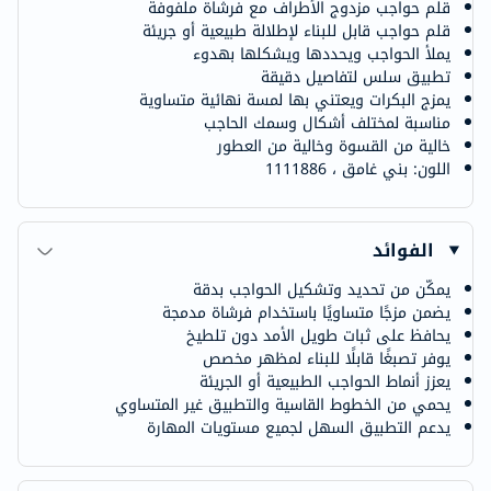
قلم حواجب مزدوج الأطراف مع فرشاة ملفوفة
قلم حواجب قابل للبناء لإطلالة طبيعية أو جريئة
يملأ الحواجب ويحددها ويشكلها بهدوء
تطبيق سلس لتفاصيل دقيقة
يمزج البكرات ويعتني بها لمسة نهائية متساوية
مناسبة لمختلف أشكال وسمك الحاجب
خالية من القسوة وخالية من العطور
اللون: بني غامق ، 1111886
الفوائد
يمكّن من تحديد وتشكيل الحواجب بدقة
يضمن مزجًا متساويًا باستخدام فرشاة مدمجة
يحافظ على ثبات طويل الأمد دون تلطيخ
يوفر تصبغًا قابلًا للبناء لمظهر مخصص
يعزز أنماط الحواجب الطبيعية أو الجريئة
يحمي من الخطوط القاسية والتطبيق غير المتساوي
يدعم التطبيق السهل لجميع مستويات المهارة