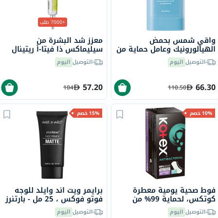
+7000 طلب
واقي شمس بحمض
معزز شد البشرة من
الهيالورونيك وعامل حماية من
سيليماكس ذا فيتا-أ ريتينال
الشمس SPF50+ PA++++
شوت، 15 مل
التوصيل
اليوم
التوصيل
اليوم
أرينسيا، 18 جرام
57.20
66.30
104
110.50
10% خصم
15% خصم
فوط صحية يومية معطرة
برايمر ويت اند وايلد للوجه
كوتكس، لحماية 99% من
فوتو فوكس ، 25 مل - بارتنرز
البكتيريا، مقاس طويل، 20
إن برايم
التوصيل
اليوم
التوصيل
اليوم
قطعة