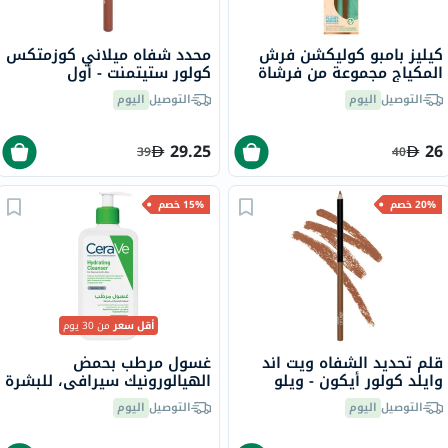
كيليز بامبو كوليكشن فرش
محدد شفاه ميلاني كوزمتكس
المكياج مجموعة من فرشاة
كولور ستيتمنت - أول
الحواجب وكحل العيون وفرشاة
ناتشورال/04
التوصيل
اليوم
التوصيل
اليوم
دمج ظلال العيون
29.25
26
39
40
20% خصم
15% خصم
أقل سعر
من 30 يوم
قلم تحديد الشفاه ويت اند
غسول مرطب بحمض
وايلد كولور أيكون - ويلو
الهيالورونيك سيرافي، للبشرة
العادية إلى الجافة، 236 مل
التوصيل
اليوم
التوصيل
اليوم