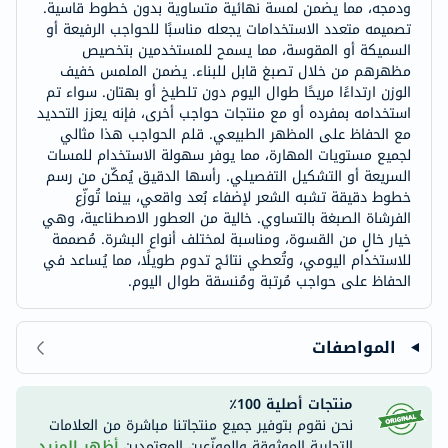
ودمجه، مما يضمن لمسة نهائية متساوية بدون خطوط قاسية.
تصميمه متعدد الاستخدامات يجعله مناسبًا للحواجب الرفيعة أو
السميكة أو المقوسة، مما يسمح للمستخدمين بتخصيص
مظهرهم من خلال تصبغ قابل للبناء. يضمن الملمس خفيف
الوزن ارتداءًا مريحًا طوال اليوم دون تلطيخ أو بهتان. سواء تم
استخدامه بمفرده أو مع منتجات حواجب أخرى، فإنه يعزز التحديد
مع الحفاظ على المظهر الطبيعي. قلم الحواجب هذا مثالي
لجميع مستويات المهارة، مما يوفر سهولة الاستخدام للمسات
السريعة أو التشكيل التفصيلي. رأسها الدقيق يُمكّن من رسم
خطوط دقيقة تشبه الشعر لإضفاء بُعد واقعي، بينما تُوزّع
الفرشاة الصبغة بالتساوي. خالية من العطور الاصطناعية، وهي
خيار خالٍ من القسوة، ومناسبة لمختلف أنواع البشرة. مُصممة
للاستخدام اليومي، وتُعطي نتائج تدوم طويلًا، مما يُساعد في
الحفاظ على حواجب مُرتبة ومُنسقة طوال اليوم.
المواصفات
منتجات أصلية 100٪
نحن نقوم بتوفير جميع منتجاتنا مباشرة من العلامات
التجارية الموثوقة والموزّعين المعتمدين.
أظهر المزيد