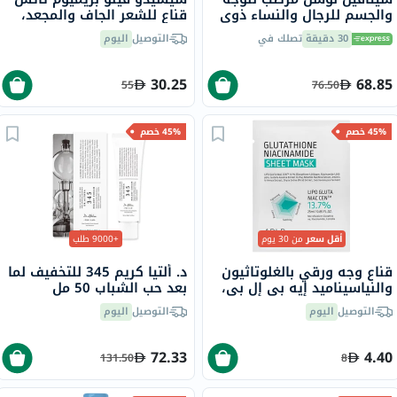
والجسم للرجال والنساء ذوي
قناع للشعر الجاف والمجعد،
البشرة الجافة والعادية
230 جرام
30 دقيقة
تصلك في
التوصيل
اليوم
والحساسة، بدون رائحة، 118
مل
30.25
68.85
55
76.50
45% خصم
45% خصم
أقل سعر
من 30 يوم
+9000 طلب
قناع وجه ورقي بالغلوتاثيون
د. ألتيا كريم 345 للتخفيف لما
والنياسيناميد إيه بي إل بي،
بعد حب الشباب 50 مل
25 مل، 4 قطع
التوصيل
اليوم
التوصيل
اليوم
72.33
4.40
131.50
8