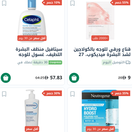
55% خصم
10% خصم
+2000 طلب
أقل سعر
من 30 يوم
قناع ورقي للوجه بالكولاجين
سيتافيل منظف ​​البشرة
لشد البشرة ميديكوب، 27
اللطيف، غسول للوجه
جرام
والجسم للرجال والنساء ذوي
التوصيل
اليوم
30 دقيقة
تصلك في
البشرة الجافة والعادية
والحساسة، بدون رائحة، 118
مل
57.83
9
64.25
20
35% خصم
30% خصم
أقل سعر
من 30 يوم
أقل سعر