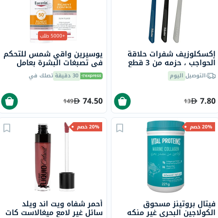
+5000 طلب
إكسكلوزيف شفرات حلاقة
يوسيرين واقي شمس للتحكم
الحواجب ، حزمه من 3 قطع
في تصبغات البشرة بعامل
حماية من الشمس 50+ سائل
التوصيل
اليوم
30 دقيقة
تصلك في
حماية من أشعة الشمس
للبشرة غير المتجانسة 50 مل
74.50
7.80
149
13
20% خصم
20% خصم
فيتال بروتينز مسحوق
أحمر شفاه ويت اند ويلد
الكولاجين البحري غير منكه
سائل غير لامع ميغالاست كات