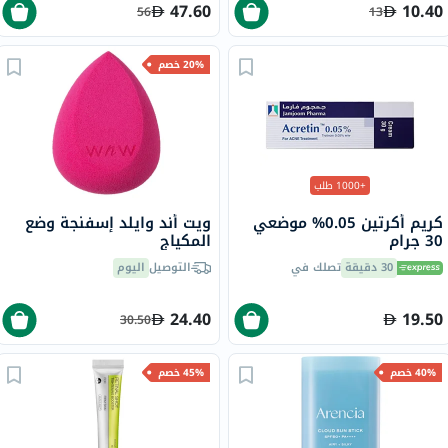
47.60
10.40
56
13
20% خصم
+1000 طلب
كريم أكرتين 0.05% موضعي
ويت أند وايلد إسفنجة وضع
30 جرام
المكياج
30 دقيقة
تصلك في
التوصيل
اليوم
24.40
19.50
30.50
40% خصم
45% خصم