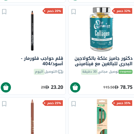
32% خصم
20% خصم
دكتور جاميز علكة بالكولاجين
قلم حواجب فلورمار -
البحري للبالغين مع فيتاميني
أسود/404
ج وهـ، حزمة من 60
توصيل مجاني
30 دقيقة
التوصيل
اليوم
23.20
78.75
29
115.50
35% خصم
25% خصم