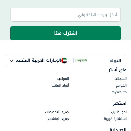
اشترك هنا
|
الإمارات العربية المتحدة
الدولة
English
ماي أستر
السجلات
المواعيد
القوائم
أفراد العائلة
myWellth
استشر
احجز طبيب
جميع التخصصات
استشارة فورية
جميع المنشآت
الصيدلية