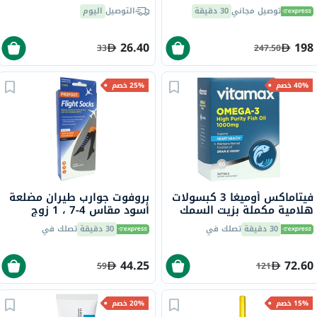
للشعر والبشرة والأظافر 221
سوت - جيف مي موكا
توصيل مجاني
30 دقيقة
التوصيل
اليوم
جرام
26.40
198
33
247.50
40% خصم
25% خصم
فيتاماكس أوميغا 3 كبسولات
بروفوت جوارب طيران مضلعة
هلامية مكملة بزيت السمك
أسود مقاس 4-7 ، 1 زوج
1000 ملجم حزمة من 60
P72112 / 1
30 دقيقة
تصلك في
30 دقيقة
تصلك في
44.25
72.60
59
121
15% خصم
20% خصم