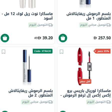
بلسم الرموش ريفايتالاش
ماسكارا نوت ريل لوك 12 مل -
المتطور، 1 مل
أسود
توصيل مجاني
اليوم
التوصيل
اليوم
39.20
257.50
49
35% خصم
Code- XTRA30
أقل سعر
ماسكارا لوريال باريس برو
بلسم الرموش ريفايتالاش
إكس إكس إل لرفع الرموش -
المتطور، 2 مل
أسود
التوصيل
اليوم
توصيل مجاني
اليوم