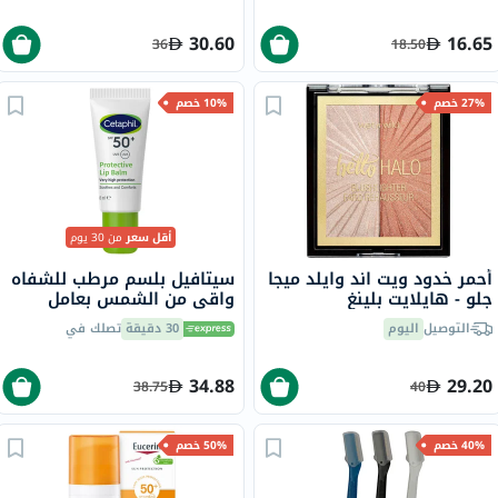
30.60
16.65
36
18.50
27% خصم
10% خصم
أقل سعر
من 30 يوم
أحمر خدود ويت اند وايلد ميجا
سيتافيل بلسم مرطب للشفاه
جلو - هايلايت بلينغ
واقي من الشمس بعامل
حماية 50+ بدون رائحة، 8 مل
التوصيل
اليوم
30 دقيقة
تصلك في
34.88
29.20
38.75
40
40% خصم
50% خصم