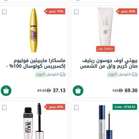
45% خصم
10% خصم
+5000 طلب
بيوتي أوف جوسون ريليف
ماسكارا مايبيلين فوليوم
صان كريم واقٍ من الشمس
إكسبريس كولوسال 100% -
عضوي بلأرز والبروبيوتيك
أسود - 10 مل
التوصيل
اليوم
التوصيل
اليوم
بعامل حماية 50+ وحماية
فائقة 50 مل
37.13
69.30
41.25
126
Code- XTRA30
20% خصم