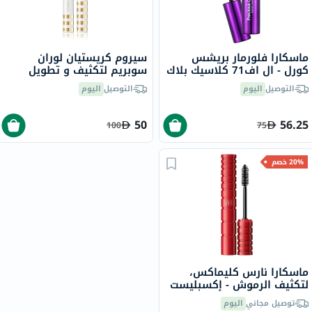
ماسكارا فلورمار بريشس
سيروم كريستيان لوران
كورل - ال اف71 كلاسيك بلاك
سوبريم لتكثيف و تطويل
الرموش، 10 مل
التوصيل
اليوم
التوصيل
اليوم
50
56.25
100
75
20% خصم
ماسكارا نارس كليماكس،
لتكثيف الرموش - إكسبليست
بلاك/7008
توصيل مجاني
اليوم