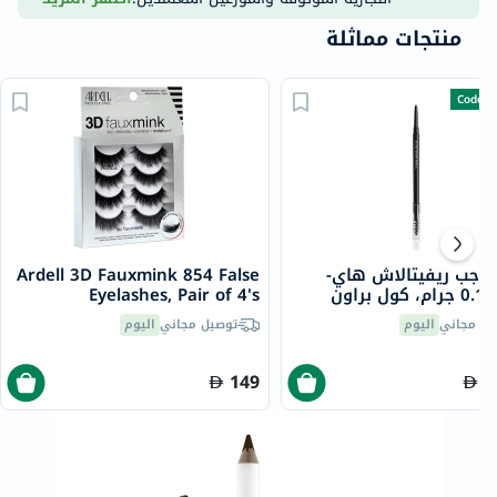
منتجات مماثلة
Code- 
واجب ريفيتالاش هاي-
Ardell 3D Fauxmink 854 False
ن
Eyelashes, Pair of 4's
يل مجاني
اليوم
توصيل مجاني
اليوم
149
1