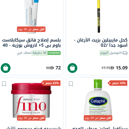
أقل سعر
من 30 يوم
كحل مايبيلين بزيت الأرغان -
بلسم إصلاح فائق سيكابلاست
أسود جدا /02
باوم بي 5+ لاروش بوزيه - 40
مل
التوصيل
اليوم
30 دقيقة
تصلك في
72
15.09
90
17.75
10% خصم
45% خصم
أقل سعر
من 30 يوم
أقل سعر
من 30 يوم
سيتافيل لوشن مرطب للوجه
شيسيدو فينو بريميوم تاتش