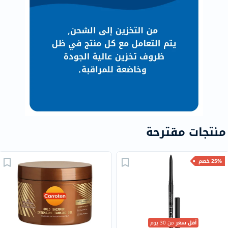
منتجات مقترحة
25% خصم
أقل سعر
من 30 يوم