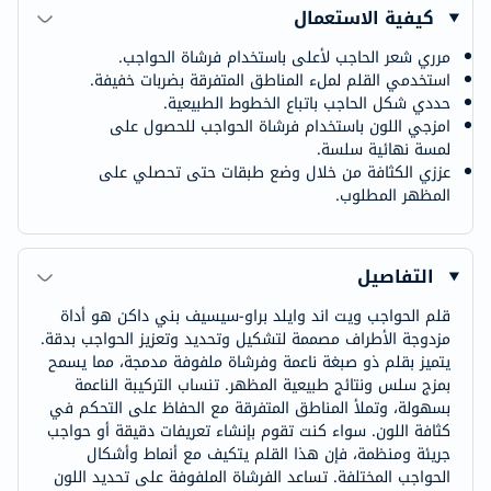
كيفية الاستعمال
مرري شعر الحاجب لأعلى باستخدام فرشاة الحواجب.
استخدمي القلم لملء المناطق المتفرقة بضربات خفيفة.
حددي شكل الحاجب باتباع الخطوط الطبيعية.
امزجي اللون باستخدام فرشاة الحواجب للحصول على
لمسة نهائية سلسة.
عززي الكثافة من خلال وضع طبقات حتى تحصلي على
المظهر المطلوب.
التفاصيل
قلم الحواجب ويت اند وايلد براو-سيسيف بني داكن هو أداة
مزدوجة الأطراف مصممة لتشكيل وتحديد وتعزيز الحواجب بدقة.
يتميز بقلم ذو صبغة ناعمة وفرشاة ملفوفة مدمجة، مما يسمح
بمزج سلس ونتائج طبيعية المظهر. تنساب التركيبة الناعمة
بسهولة، وتملأ المناطق المتفرقة مع الحفاظ على التحكم في
كثافة اللون. سواء كنت تقوم بإنشاء تعريفات دقيقة أو حواجب
جريئة ومنظمة، فإن هذا القلم يتكيف مع أنماط وأشكال
الحواجب المختلفة. تساعد الفرشاة الملفوفة على تحديد اللون