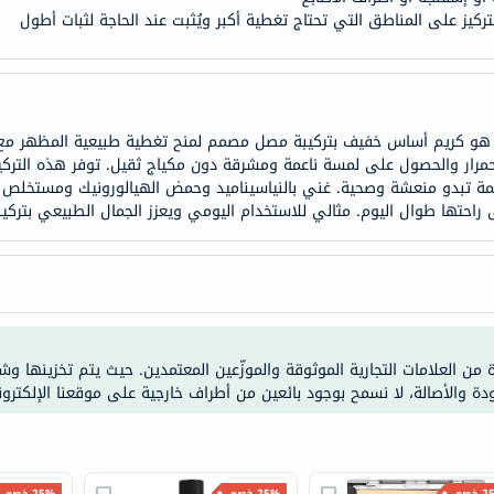
anua
كيز على المناطق التي تحتاج تغطية أكبر ويُثبت عند الحاجة لثبات أطول
theordinary
neocell
K18
uriage
يد هو كريم أساس خفيف بتركيبة مصل مصمم لمنح تغطية طبيعية المظهر مع
planet-
حمرار والحصول على لمسة ناعمة ومشرقة دون مكياج ثقيل. توفر هذه التركيب
عمة تبدو منعشة وصحية. غني بالنياسيناميد وحمض الهيالورونيك ومستخلص ا
paleo
احتها طوال اليوم. مثالي للاستخدام اليومي ويعزز الجمال الطبيعي بتركي
egoqv
optimumnutrition
olaplex
solaray
cosrx
ة من العلامات التجارية الموثوقة والموزّعين المعتمدين. حيث يتم تخزينها و
vitalproteins
ودة والأصالة، لا نسمح بوجود بائعين من أطراف خارجية على موقعنا الإلكترون
optibac
OMRON
fino
Goongbe
خصم
25% خصم
25% خصم