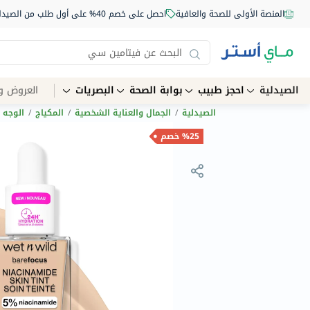
المنصة الأولى للصحة والعافية
احصل على خصم 40% على أول طلب من الصيدلية أونلاين استخدم الكود: NEW40
الصيدلية
احجز طبيب
بوابة الصحة
البصريات
العروض و
الصيدلية
/
الجمال والعناية الشخصية
/
المكياج
/
الوجه
%25 خصم