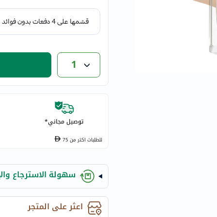
eucerin
vitabiotics
bioderma
vichy
now
1
acm
dymatize
isdin
priorin
توصيل مجاني*
medicube
country-
للطلبات اكتر من
75
life
blueberry-
سهولة الاسترجاع والإ
naturals
bepanthen
21st-
اعثر على المتجر