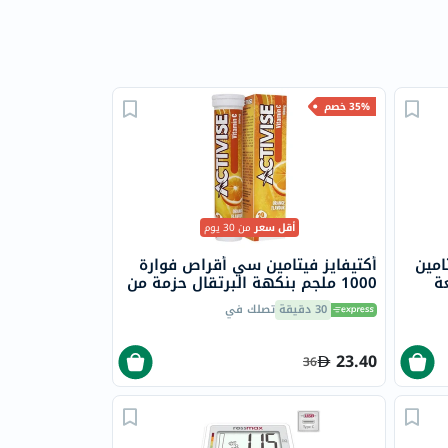
35% خصم
أقل سعر
من 30 يوم
امين
أكتيفايز فيتامين سي أقراص فوارة
1000 ملجم بنكهة البرتقال حزمة من
20
30 دقيقة
تصلك في
23.40
36