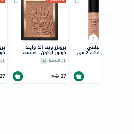
كريم أساس ميلاني
برونزر ويت آند وايلد
برو
كونسيل + بيرفكت 2 في
كولور أيكون - صنست
كول
1 - لايت تان /08
سترِبتيز
برا
التوصيل
غداً
التوصيل
غداً
27
27
73.60
36
92