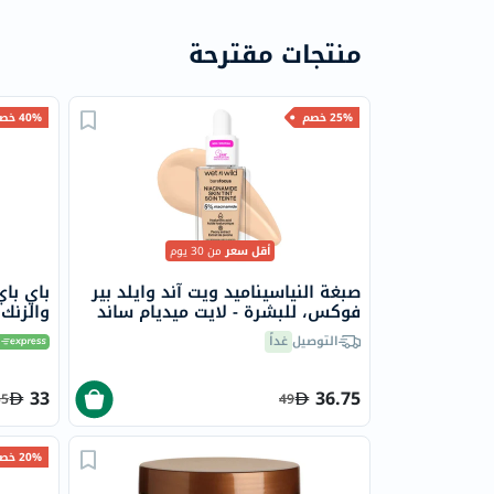
منتجات مقترحة
25% خصم
40% خصم
أقل سعر
من 30 يوم
صبغة النياسيناميد ويت آند وايلد بير
باي باي
فوكس، للبشرة - لايت ميديام ساند
والزنك ل
التوصيل
غداً
33
36.75
55
49
20% خصم