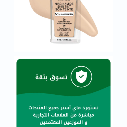
خسارة
الوزن
فحص
صحي
روتيني
باقة
القلب
الصحي
Original
IV
اختبار
التحسس
الغذائي
الحالة
الصحية
البشرة
والشعر