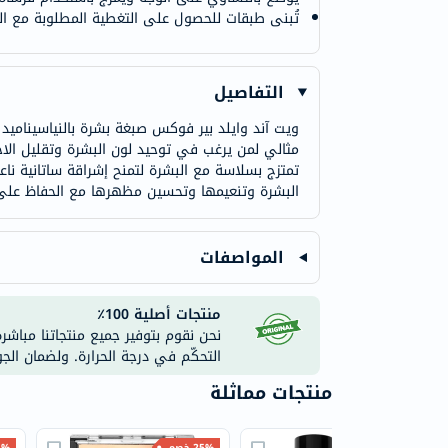
تُبنى طبقات للحصول على التغطية المطلوبة مع التر
التفاصيل
ويت آند وايلد بير فوكس صبغة بشرة بالنياسينام
مثالي لمن يرغب في توحيد لون البشرة وتقليل الا
تمتزج بسلاسة مع البشرة لتمنح إشراقة ساتانية نا
البشرة وتنعيمها وتحسين مظهرها مع الحفاظ على ر
المواصفات
منتجات أصلية 100٪
نحن نقوم بتوفير جميع منتجاتنا مباشر
التحكّم في درجة الحرارة. ولضمان الج
منتجات مماثلة
20% خصم
25% خصم
25% 