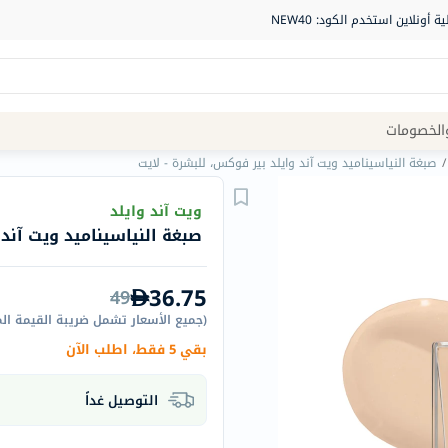
Site
الخصومات
Navigation
/
صبغة النياسيناميد ويت آند وايلد بير فوكس، للبشرة - لايت
الصيدلية
ويت آند وايلد
صبغة النياسيناميد ويت آند 
الماركات
NDL
36.75
49
Humantara
(
جميع الأسعار تشمل ضريبة القيمة ال
carroten
بقي 5 فقط، اطلب الآن
betadine
La
التوصيل غداً
Roche
Posay