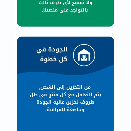
العظام
والمفاصل
المخ
والذاكرة
صحة
القلب
دعم
مرضى
السكري
دعم
الكلى
والمسالك
البولية
دعم
الكبد
صحة