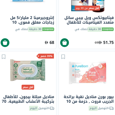
أقل سعر
من 30 يوم
فيتابيوتكس ويل بيبي سائل
إنتروجيرمينا 2 مليار/5 مل
متعدد الفيتامينات للأطفال
زجاجات معلق فموي، 10
من عمر 6 أشهر إلى 4 سنوات
زجاجات
30 دقيقة
تصلك في
30 دقيقة
تصلك في
150 مل
68
51.75
69
35% خصم
أقل سعر
بيور بورن مناديل نقية برائحة
مناديل مبللة بيجون، للأطفال
الجريب فروت , حزمة من 10
بتركيبة الأعشاب الطبيعية، 70
منديل
التوصيل
اليوم
التوصيل
اليوم