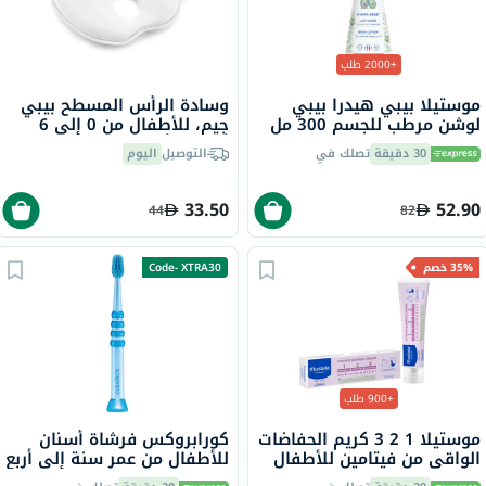
+2000 طلب
موستيلا بيبي هيدرا بيبي
وسادة الرأس المسطح بيبي
لوشن مرطب للجسم 300 مل
جيم، للأطفال من 0 إلى 6
أشهر - أبيض
30 دقيقة
تصلك في
التوصيل
اليوم
33.50
52.90
44
82
35% خصم
Code- XTRA30
+900 طلب
موستيلا 1 2 3 كريم الحفاضات
كورابروكس فرشاة أسنان
الواقي من فيتامين للأطفال
للأطفال من عمر سنة إلى أربع
50 مل
سنوات