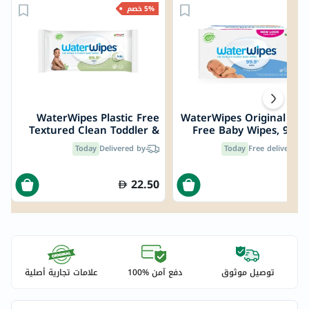
5% خصم
WaterWipes Plastic Free
WaterWipes Original Plas
Textured Clean Toddler &
Free Baby Wipes, 9 Pa
Baby Wipes, Pack of 60
Each of 60 Unscented 
Today
Delivered by
Today
Free delivery by
Unscented Wet Wipes
Wi
22.50
1
توصيل موثوق
دفع آمن %100
علامات تجارية أصلية