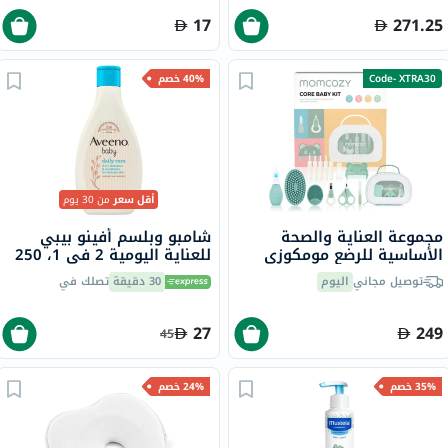
17
271.25
Code- XTRA30
40% خصم
أقل سعر
من 30 يوم
مجموعة العناية والصحة
شامبو وبلسم أفينو بيبي
الأساسية للرضع مومكوزي
للعناية اليومية 2 في 1، 250
مل
توصيل مجاني
اليوم
30 دقيقة
تصلك في
27
249
45
35% خصم
24% خصم