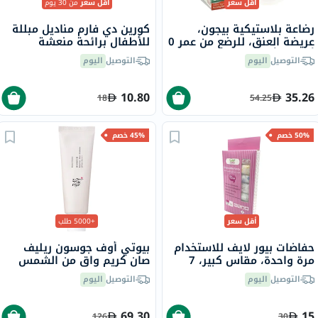
أقل سعر
أقل سعر
من 30 يوم
رضاعة بلاستيكية بيجون،
كورين دي فارم مناديل مبللة
عريضة العنق، للرضع من عمر 0
للأطفال برائحة منعشة
أشهر فأكثر، مزينة، 160 مل
وطبيعية حزمة من 70
التوصيل
اليوم
التوصيل
اليوم
10.80
35.26
18
54.25
50% خصم
45% خصم
أقل سعر
+5000 طلب
حفاضات بيور لايف للاستخدام
بيوتي أوف جوسون ريليف
مرة واحدة، مقاس كبير، 7
صان كريم واقٍ من الشمس
قطع
عضوي بلأرز والبروبيوتيك
التوصيل
اليوم
التوصيل
اليوم
بعامل حماية 50+ وحماية
فائقة 50 مل
69.30
15
126
30