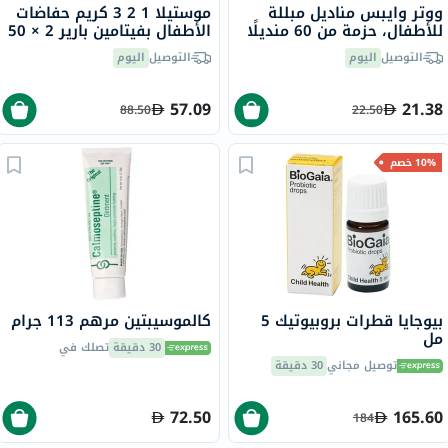
ووتر وايبس مناديل مبللة
موستيلا 1 2 3 كريم حفاضات
للأطفال، حزمة من 60 منديلًا
الأطفال بفيتامين بارير 2 × 50
مبللة بدون رائحة، خالية من
مل حزمة ترويجية من 2
التوصيل
اليوم
التوصيل
اليوم
البلاستيك
57.09
21.38
88.50
22.50
10% خصم
بيوجايا قطرات بروبيوتيك 5
كالموسيبتين مرهم 113 جرام
مل
30 دقيقة
تصلك في
توصيل مجاني
30 دقيقة
72.50
165.60
184