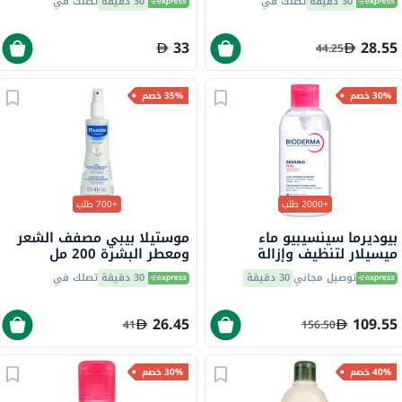
30 دقيقة
تصلك في
30 دقيقة
تصلك في
33
28.55
44.25
30% خصم
35% خصم
+2000 طلب
+700 طلب
بيوديرما سينسيبيو ماء
موستيلا بيبي مصفف الشعر
ميسيلار لتنظيف وإزالة
ومعطر البشرة 200 مل
المكياج 850 مل
توصيل مجاني
30 دقيقة
30 دقيقة
تصلك في
26.45
109.55
41
156.50
40% خصم
30% خصم