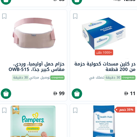
+1000 طلب
در كلين مسحات كحولية حزمة
حزام حمل أوليمبا، وردي،
من 200 قطعة
مقاس كبير جدًا، OWB-515
30 دقيقة
تصلك في
توصيل مجاني
30 دقيقة
99
11
35% خصم