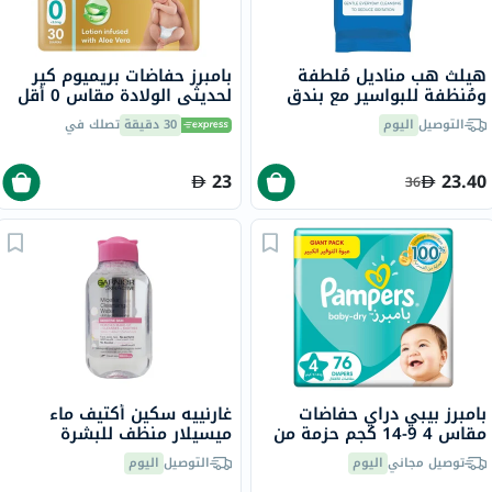
هيلث هب مناديل مُلطفة
بامبرز حفاضات بريميوم كير
ومُنظفة للبواسير مع بندق
لحديثي الولادة مقاس 0 أقل
الساحرة والصبار، حزمة من 40
من 2.5 كجم حزمة من 30
التوصيل
اليوم
30 دقيقة
تصلك في
23
23.40
36
بامبرز بيبي دراي حفاضات
غارنييه سكين أكتيف ماء
مقاس 4 9-14 كجم حزمة من
ميسيلار منظف للبشرة
76
الحساسة 100 مل
توصيل مجاني
اليوم
التوصيل
اليوم