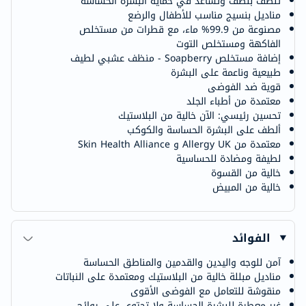
تنظف بلطف وتساعد في حماية البشرة الحساسة
مناديل بنسيج مناسب للأطفال والرضع
مصنوعة من 99.9% ماء، مع قطرات من مستخلص
الفاكهة ومستخلص التوت
إضافة مستخلص Soapberry - منظف عشبي لطيف
طبيعية وناعمة على البشرة
قوية ضد الفوضى
معتمدة من أطباء الجلد
تحسين رئيسي: الآن خالية من البلاستيك
ألطف على البشرة الحساسة والكوكب
معتمدة من Allergy UK و Skin Health Alliance
لطيفة ومضادة للحساسية
خالية من القسوة
خالية من المبيض
الفوائد
آمن للوجه واليدين والقدمين والمناطق الحساسة
مناديل مبللة خالية من البلاستيك ومعتمدة على النباتات
منقوشة للتعامل مع الفوضى الأقوى
غير معطرة للبشرة الحساسة ولا تحتوي على روائح