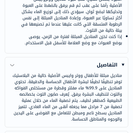
الأصلية رأسًا على عقب ثم قم برفق بالضغط على العبوة
وتدليكها لبضع ثوان. سيؤدي ذلك إلى توزيع الماء بشكل
أكثر تساويًا عبر العبوة، وإعادة المناديل المبللة إلى نفس
الرطوبة المتسقة التي كانت عليها عندما تم تصنيعها في
بيئة خالية من التلوث.
إذا كنت تخزن المناديل المبللة لفترة من الزمن، يوصى
بوضع العبوات مع وضع العلامة للأسفل قبل الاستخدام.
التفاصيل
مناديل مبللة للأطفال ووتر وايبس الأصلية خالية من البلاستيك
توفر تنظيفًا لطيفًا لبشرة الأطفال الحساسة والدقيقة. تحتوي
المناديل على 99.9% ماء مفلتر وقطرة من مستخلص الفواكه
والتوت لتنظيف البشرة برفق. يُعرف صابون التوت بخصائصه
الطبيعية كمطهر لطيف. يتم تصفية الماء من خلال عملية
تصفية من 7 مراحل مما يجعله أنقى من الماء العادي. تتميز
المناديل بسطح ناعم ومبطن للتعامل مع الفوضى على اليدين
والوجوه والمناطق الحساسة.