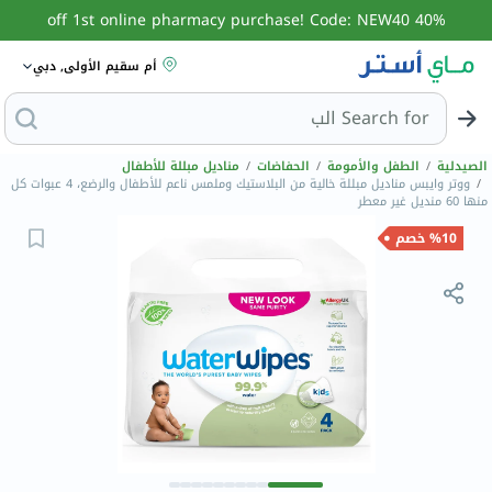
40% off 1st online pharmacy purchase! Code: NEW40
أم سقيم الأولى, دبي
Search for
البحث عن مزيل ع
الصيدلية
/
الطفل والأمومة
/
الحفاضات
/
مناديل مبللة للأطفال
/
ووتر وايبس مناديل مبللة خالية من البلاستيك وملمس ناعم للأطفال والرضع، 4 عبوات كل
منها 60 منديل غير معطر
%10 خصم