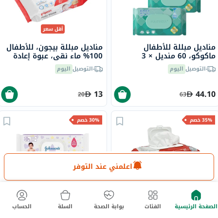
أقل سعر
مناديل مبللة للأطفال
مناديل مبللة بيجون، للأطفال
ماكوكو، 60 منديل × 3
100% ماء نقي، عبوة إعادة
تعبئة، 80 منديل
التوصيل
اليوم
التوصيل
اليوم
13
44.10
20
63
35% خصم
30% خصم
اعلمني عند التوفر
أقل سعر
أقل سعر
من 30 يوم
مناديل مبللة بيجون، للأطفال
جونسون ألتيميت كلين مناديل
100% ماء نقي، بغطاء قابل
مبللة للأطفال، من 48
الصفحة الرئيسية
الفئات
بوابة الصحة
السلة
الحساب
للفتح، 80 منديل