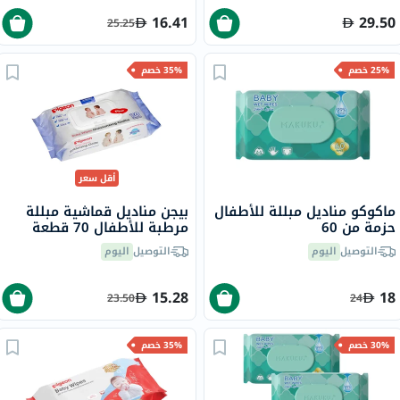
16.41
29.50
25.25
25% خصم
35% خصم
أقل سعر
ماكوكو مناديل مبللة للأطفال
بيجن مناديل قماشية مبللة
حزمة من 60
مرطبة للأطفال 70 قطعة
التوصيل
اليوم
التوصيل
اليوم
15.28
18
23.50
24
30% خصم
35% خصم