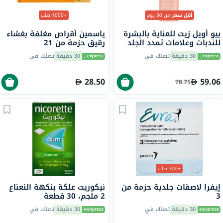
أقل سعر
من 30 يوم
+1000 طلب
بيو أويل زيت للعناية بالبشرة
ياسمين أقراص مغلفة بغشاء
للندبات وعلامات تمدد الجلد
رقيق حزمة من 21
وتفاوت لون البشرة 125 مل
30 دقيقة
تصلك في
30 دقيقة
تصلك في
28.50
59.06
78.75
+700 طلب
إيفرا لاصقات جلدية حزمة من
نيكوريت علكة بنكهة النعناع
3
2 ملجم، 30 قطعة
30 دقيقة
تصلك في
30 دقيقة
تصلك في