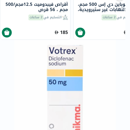
أقراص نوباين دي إس 500 مجم،
أقراص فيبدوميت 12.5مجم/500
لالتهابات غير ستيرويدية،
مجم ، 56 قرص
سليم في
2 ساعات
التسليم في
2 ساعات
185