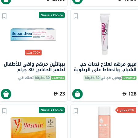
Nurse's Choice
+700 طلب
ميبو مرهم لعلاج ندبات حب
بيبانثين مرهم واقي للأطفال
الشباب والحفاظ على الرطوبة
لطفح الحفاض 30 جرام
50 جرام
توصيل مجاني
30 دقيقة
30 دقيقة
تصلك في
23
128
25% خصم
Nurse's Choice