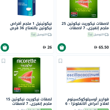
لاصقات نيكوريت نيكوتين 25
نيكوتينيل 1 ملجم أقراص
ملجم إنفيزي، 7 لاصقات
نيكوتين بالنعناع 36 قرص
التوصيل
غداً
التوصيل
غداً
26
65.50
قوارير أوسيلوكوكسينوم
لصقات نيكوريت نيكوتين 15
لعلاج أعراض الأنفلونزا - 6
ملجم إنفيزي، 7 لاصقات
قوارير