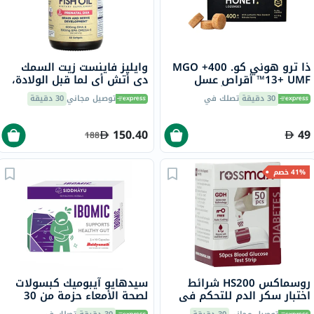
ذا ترو هوني كو. 400+ MGO
وايليز فاينست زيت السمك
13+ UMF™ أقراص عسل
دي أتش أي لما قبل الولادة،
مانوكا 2.8 جرام 8 أقراص
حزمة 60
30 دقيقة
تصلك في
توصيل مجاني
30 دقيقة
150.40
49
188
41% خصم
روسماكس HS200 شرائط
سيدهايو آيبوميك كبسولات
اختبار سكر الدم للتحكم في
لصحة الأمعاء حزمة من 30
مرض السكري حزمة من 50