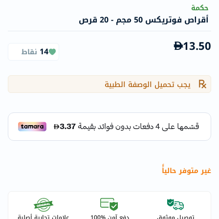
حكمة
أقراص فوتريكس 50 مجم - 20 قرص
13.50
14
نقاط
يجب تحميل الوصفة الطبية
غير متوفر حالياًً
توصيل موثوق
دفع آمن %100
علامات تجارية أصلية