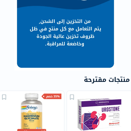
منتجات مقترحة
35% خصم