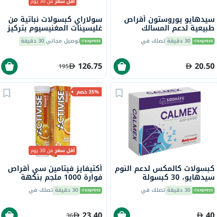
أقل سعر
من 30 يوم
سيدهايو يوروستون أقراص
سولاراي كبسولات نباتية من
طبيعية لدعم المسالك
غليسينات المغنيسيوم بتركيز
البولية، حزمة من 30
350 ملجم لصحة العظام
30 دقيقة
تصلك في
توصيل مجاني
30 دقيقة
والعضلات حزمة من 120
126.75
20.50
195
35% خصم
أقل سعر
من 30 يوم
كبسولات كالمكس لدعم النوم
أكتيفايز فيتامين سي أقراص
سيدهايو، 30 كبسولة
فوارة 1000 ملجم بنكهة
البرتقال حزمة من 20
30 دقيقة
تصلك في
30 دقيقة
تصلك في
23.40
40
36