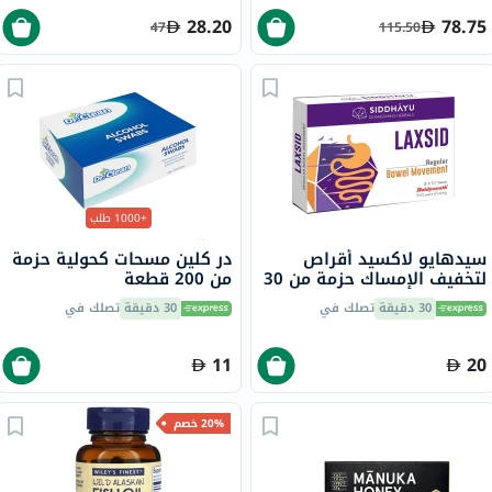
28.20
78.75
47
115.50
+1000 طلب
سيدهايو لاكسيد أقراص
در كلين مسحات كحولية حزمة
لتخفيف الإمساك حزمة من 30
من 200 قطعة
30 دقيقة
تصلك في
30 دقيقة
تصلك في
11
20
20% خصم