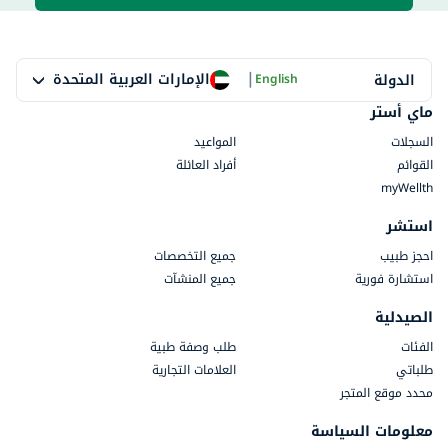
|
الإمارات العربية المتحدة
الدولة
English
ماي أستر
السجلات
المواعيد
القوائم
أفراد العائلة
myWellth
استشر
احجز طبيب
جميع التخصصات
استشارة فورية
جميع المنشآت
الصيدلية
الفئات
طلب وصفة طبية
طلباتي
العلامات التجارية
محدد موقع المتجر
معلومات السياسة