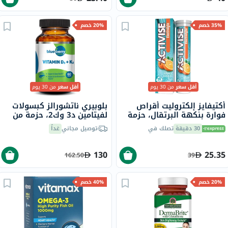
35% خصم
20% خصم
أقل سعر
من 30 يوم
أقل سعر
من 30 يوم
أكتيفايز إلكتروليت أقراص
بلوبيري ناتشورالز كبسولات
فوارة بنكهة البرتقال، حزمة
لفيتامين د3 وك2، حزمة من
من 20
60
30 دقيقة
تصلك في
توصيل مجاني
غداً
130
25.35
162.50
39
20% خصم
40% خصم