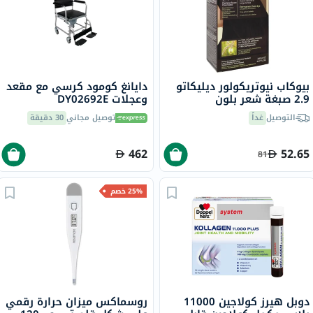
بيوكاب نيوتريكولور ديليكاتو
دايانغ كومود كرسي مع مقعد
2.9 صبغة شعر بلون
وعجلات DY02692E
شوكولاته كستنائي داكن 140
التوصيل
غداً
توصيل مجاني
30 دقيقة
مل
462
52.65
81
25% خصم
دوبل هيرز كولاجين 11000
روسماكس ميزان حرارة رقمي