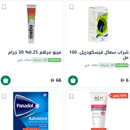
شراب سعال فيسكودريل، 100
ميبو مرهم 0.25% 30 جرام
مل
30 دقيقة
تصلك في
30 دقيقة
تصلك في
66
6
60% خصم