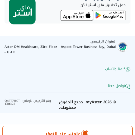
حمل تطبيق ماي أستر الآن
العنوان الرئيسي:
Aster DM Healthcare, 33rd Floor - Aspect Tower Business Bay, Dubai
- U.A.E
كلمنا واتساب
تواصل معنا
رقم الترخيص للإعلان
:
Q4FT7HCT-
©
2026
myAster.
جميع الحقوق
130325
محفوظة.
اعلمني عند التوفر