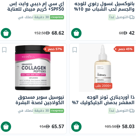
بانوكسيل غسول رغوي للوجه
إي سي إم ديبي وايت إس
والجسم لحب الشباب مع 10%
SPF50+ كريم مبيض للعناية
بيروكسيد البنزويل 156 جرام
بالبشرة 50 مل
التوصيل
غداً
30 دقيقة
تصلك في
68.62
42
152.50
60
45% خصم
57% خصم
+2000 طلب
ذا أورديناري تونر الوجه
نيوسيل سوبر مسحوق
المقشر بحمض الجليكوليك 7%
الكولاجين لصحة البشرة
لتوحيد لون البشرة 240 مل
والشعر والأظافر ودعم
التوصيل
غداً
30 دقيقة
تصلك في
المفاصل بدون نكهة 200
جرام
65.57
58.03
154
105.50