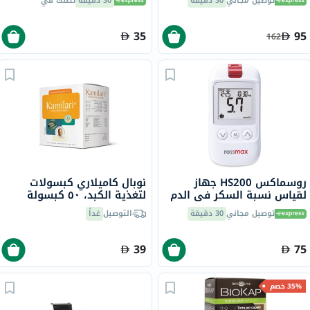
توصيل مجاني
30 دقيقة
30 دقيقة
تصلك في
35
95
162
روسماكس HS200 جهاز
نوبال كاميلاري كبسولات
لقياس نسبة السكر في الدم
لتغذية الكبد، ٥٠ كبسولة
مع شرائط للتحكم في مرض
توصيل مجاني
30 دقيقة
التوصيل
غداً
السكري
39
75
35% خصم