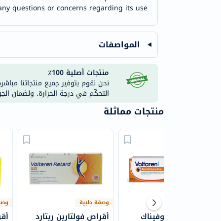
any questions or concerns regarding its use.
المواصفات
منتجات أصلية 100٪
نحن نقوم بتوفير جميع منتجاتنا مباشر
التحكّم في درجة الحرارة. ولضمان الج
منتجات مماثلة
وصفة طبية
وصف
فولتارين ديكلوفيناك
أقراص فولتارين ريتارد
أقر