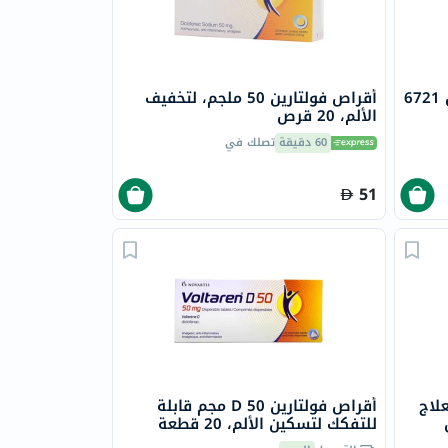
6
أقراص فولتارين 50 ملجم، لتخفيف
الألم، 20 قرص
60 دقيقة
تصلك في
51
لاج
أقراص فولتارين D 50 مجم قابلة
للتفكك لتسكين الألم، 20 قطعة