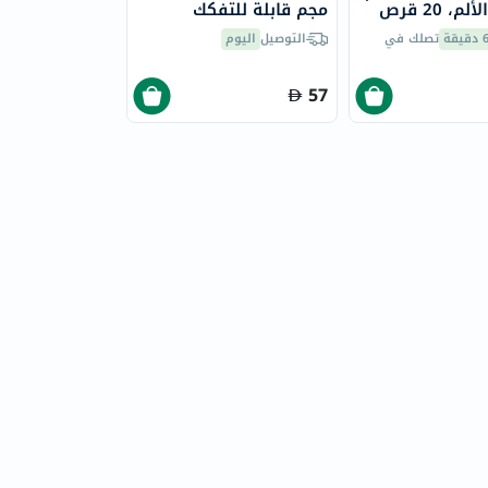
، 20 قرص
مجم قابلة للتفكك
لتسكين الألم، 20 قطعة
يقة
تصلك في
التوصيل
اليوم
57