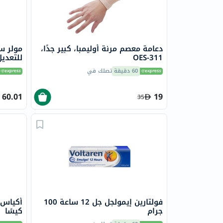
دعامة معصم مرنة أوليمبا، كبير جدًا،
مولر سب
OES-311
للتعديل 11
60 دقيقة
تصلك في
60.01
19
35
فولتارين إيمولجل جل 12 ساعة 100
جرام
كيسًا