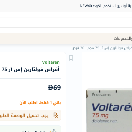
Site
الخصومات
Navigation
راص فولتارين إس آر 75 مجم ، 30 قرص
الصيدلية
Voltaren
أقراص فولتارين إس آر 75 مجم ، 30 قرص
الماركات
NDL
69
Humantara
carroten
بقي 1 فقط، اطلب الآن
betadine
La
يجب تحميل الوصفة الطبي
Roche
Posay