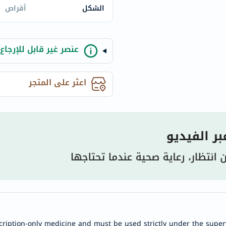
century
الشكل
أقراص
accu-
chek
activise
عنصر غير قابل للإرجاع
acuvue
annemarie-
اعثر على المتجر
borlind
webber-
naturals
aveeno
freestylelibre
cetaphil
CHalpha
cerave
dralthea
mustela
celimax
cription-only medicine and must be used strictly under the superv