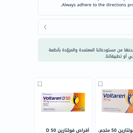
Always adhere to the directions pr
شحنها من مستودعاتنا المعتمدة والمزوّدة بأنظمة
ي أو تطبيقاتنا.
أقراص فولتارين 50 ملجم،
أقراص فولتارين D 50