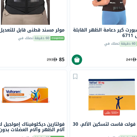
البروستاتا
الفيتامينات
مالتي
فيتامين
ورت كير دعامة الظهر القابلة
مولر مسند قطني قابل للتعديل 721
فيتامين
67
60 دقيقة
تصلك في
أ
60 دقيقة
تصلك في
فيتامين
ب
85
293
241
فيتامين
ج
فيتامين
د
فيتامين
هـ
+500 طلب
المعادن
أكياس فولت فاست لتسكين الألم، 30
فولتارين ديكلوفيناك إمولجيل لع
المغنيسيوم
آلام الظهر وآلام العضلات بدون
الحديد
فوضى حزمة 100 جرام