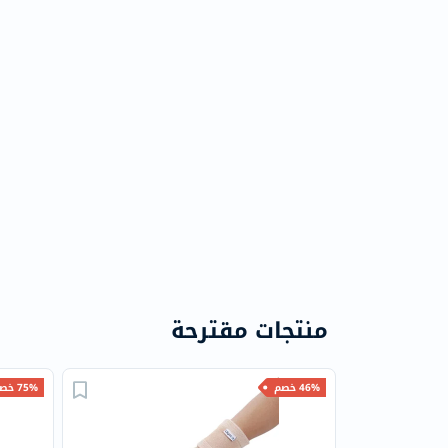
منتجات مقترحة
46% خصم
75% خصم