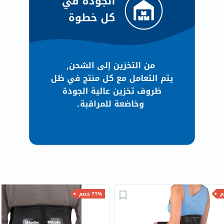
العظام
والمفاصل
المخ
والذاكرة
صحة
القلب
دعم
مرضى
السكري
دعم
الكلى
والمسالك
البولية
دعم
71% خصم
الكبد
صحة