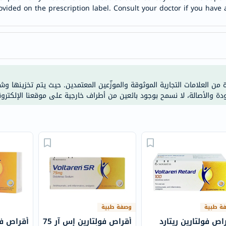
anua
ovided on the prescription label. Consult your doctor if you have 
theordinary
neocell
K18
uriage
planet-
ة من العلامات التجارية الموثوقة والموزّعين المعتمدين. حيث يتم تخزينها و
paleo
ودة والأصالة، لا نسمح بوجود بائعين من أطراف خارجية على موقعنا الإلكترون
egoqv
optimumnutrition
olaplex
solaray
cosrx
vitalproteins
optibac
OMRON
ة طبية
وصفة طبية
fino
اص فولتارين ريتارد
أقراص فولتارين إس آر 75
Goongbe