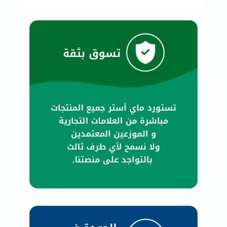
خسارة
الوزن
فحص
صحي
روتيني
باقة
القلب
الصحي
Original
IV
اختبار
التحسس
الغذائي
الحالة
الصحية
البشرة
والشعر