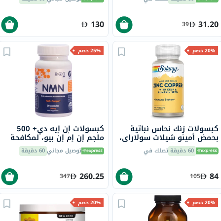
حزمة من 90
130
31.20
39
20% خصم
25% خصم
كبسولات زنك نحاس نباتية
كبسولات إن إيه دي+ 500
بحمض أمينو شيلات سولاراي،
ملجم إن إم إن بيو، لمكافحة
100 كبسولة
الشيخوخة - 30 كبسولة
60 دقيقة
تصلك في
توصيل مجاني
60 دقيقة
260.25
84
347
105
20% خصم
20% خصم