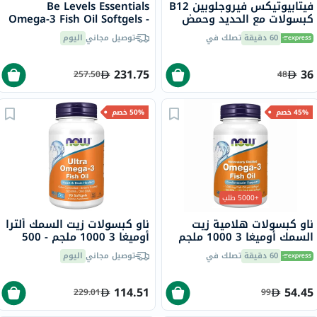
فيتابيوتيكس فيروجلوبين B12
Be Levels Essentials
كبسولات مع الحديد وحمض
Omega-3 Fish Oil Softgels -
الفوليك وفيتامين B12
90 Softgels
60 دقيقة
تصلك في
توصيل مجاني
اليوم
لمحاربة التعب، 30 كبسولة
231.75
36
257.50
48
45% خصم
50% خصم
+5000 طلب
ناو كبسولات هلامية زيت
ناو كبسولات زيت السمك ألترا
السمك أوميغا 3 1000 ملجم
أوميغا 3 1000 ملجم - 500
180 EPA / 120 DHA حزمة من
ملجم من حمض
60 دقيقة
تصلك في
توصيل مجاني
اليوم
100
إيكوسابنتينويك + 250 ملجم
من حمض
الدوكوساهيكسانويك، حزمة
114.51
54.45
229.01
99
من 90