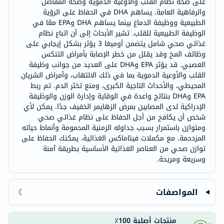
على صحة نظام القلب والأوعية الدموية وصحة المفاصل
والرفاهية العامة. يساهم DHA في الحفاظ على الرؤية
الطبيعية ووظيفة الدماغ بينما يساهم DHA وEPA معًا في
الوظيفة الطبيعية للقلب. تشير الأبحاث إلى أن اتباع نظام
غذائي صحي شامل يتضمن أوميغا 3 يؤثر بشكل إيجابي على
وظائف المخ وقد يقلل من خطر الإصابة بأمراض التنكس
العصبي. قد يؤثر EPA وDHA على العديد من جوانب وظيفة
القلب والأوعية الدموية بما في ذلك الالتهاب، وأمراض الشريان
المحيطي، والأحداث التاجية الكبرى، ومنع تخثر الدم. تم ربط
EPA وDHA بنتائج واعدة في الوقاية وإدارة الوزن والوظيفة
الإدراكية لدى المصابين بمرض الزهايمر الخفيف جدًا. يمكن لأي
شخص أن يكافح من أجل الحفاظ على نظام غذائي صحي
ومتوازن باستمرار بسبب جداوله الزمنية المحمومة وأنماط حياته
المزدحمة. مع مكملات فيتاماكس الغذائية، يمكنك الحفاظ على
توازن صحي من العناصر الغذائية الأساسية بطريقة آمنة
وسريعة ومريحة.
المواصفات
منتجات أصلية 100٪