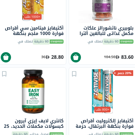
+1000 طلب
بلوبيري ناتشورالز علكات
أكتيفايز فيتامين سي أقراص
مكمل غذائي للبالغين ألترا
فوارة 1000 ملجم بنكهة
كولاجين + فيتامين سي
البرتقال حزمة من 20
60 دقيقة
تصلك في
60 دقيقة
تصلك في
وبيوتين، حزمة 60
28.80
83.60
36
104.50
20% خصم
+800 طلب
أكتيفايز إلكتروليت أقراص
كانتري لايف إيزي آيرون
فوارة بنكهة البرتقال، حزمة
كبسولات مكملات الحديد، 25
من 20
ملجم، لعلاج نقص الحديد،
60 دقيقة
تصلك في
توصيل مجاني
60 دقيقة