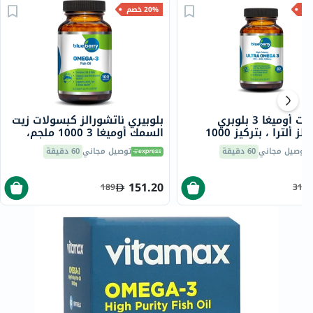
20% خصم
كبسولات أوميغا 3 بلوبري
بلوبيري ناتشورالز كبسولات زيت
ناتشورالز ألترا ، بتركيز 1000
السمك أوميغا 3 1000 ملجم،
لة
حزمة من 100
توصيل مجاني
60 دقيقة
توصيل مجاني
60 دقيقة
151.20
189
310