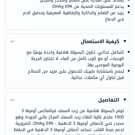
يساعد على القدرة على التعلم والتذكر والتركيز
يدعم المستويات الصحية من EPA وDHA
يزيد من التعلم والذاكرة والرفاهية المعرفية وتدفق الدم
في الدماغ
كيفية الاستعمال
كمكمل غذائي، تناول كبسولة هلامية واحدة يوميًا مع
الوجبات، أو مع كوب كامل من الماء. لا تتجاوز الجرعة
اليومية الموصى بها.
يُنصح باستشارة طبيبك للحصول على مزيد من النصائح
قبل تناول أي مكملات غذائية.
التفاصيل
توفر كبسولة هلامية من زيت السمك فيتاماكس أوميغا 3
1000 ملجم عالية النقاء زيت السمك المركز عالي الجودة وهو
مصدر غني لأحماض أوميغا 3 الدهنية - EPA وDHA، الضرورية
لدعم صحة القلب. تساعد أحماض أوميغا 3 الدهنية في الحفاظ