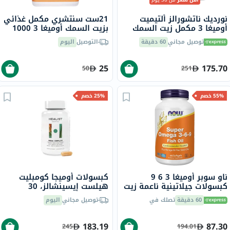
نورديك ناتشورالز ألتيميت
21ست سنتشري مكمل غذائي
أوميغا 3 مكمل زيت السمك
بزيت السمك أوميغا 3 1000
بتركيز 1280 ملجم لكل وجبة
ملجم، كبسولات هلامية،
توصيل مجاني
60 دقيقة
التوصيل
اليوم
كبسولات هلامية لينة حزمة
حزمة من 30 كبسولة
من 60
25
175.70
50
251
55% خصم
25% خصم
ناو سوبر أوميغا 3 6 9
كبسولات أوميجا كومبليت
كبسولات جيلاتينية ناعمة زيت
هيلست إيسينشالز، 30
بذور الكتان زيت بذور لسان
كبسولة
60 دقيقة
تصلك في
توصيل مجاني
اليوم
الثور مكمل زيت السمك حزمة
من 90
183.19
87.30
245
194.01