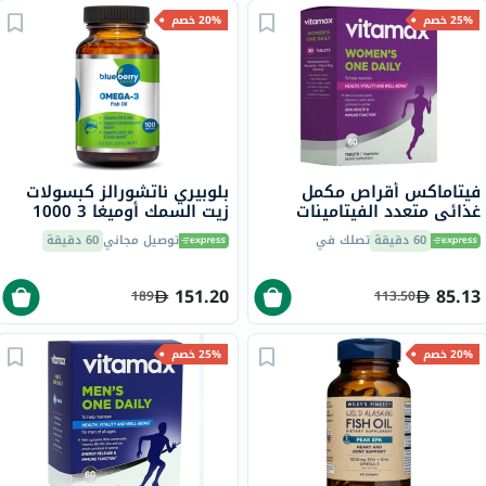
25% خصم
20% خصم
فيتاماكس أقراص مكمل
بلوبيري ناتشورالز كبسولات
غذائي متعدد الفيتامينات
زيت السمك أوميغا 3 1000
للنساء، مرة واحدة يوميًا،
ملجم، حزمة من 100
60 دقيقة
تصلك في
توصيل مجاني
60 دقيقة
حزمة من 60
151.20
85.13
189
113.50
20% خصم
25% خصم