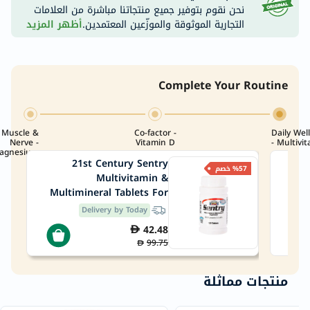
نحن نقوم بتوفير جميع منتجاتنا مباشرة من العلامات
التجارية الموثوقة والموزّعين المعتمدين.
أظهر المزيد
Complete Your Routine
Muscle &
Co-factor -
Daily Wel
Nerve -
Vitamin D
- Multivi
agnesium
21st Century Sentry
%57 خصم
Multivitamin &
Multimineral Tablets For
10
Overall Wellness, Pack of
& 
Delivery by Today
130's
42.48
99.75
منتجات مماثلة