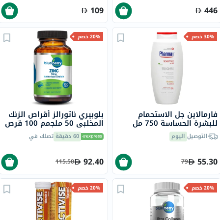
109
446
30% خصم
20% خصم
فارمالاين جل الاستحمام
بلوبيري ناتورالز أقراص الزنك
للبشرة الحساسة 750 مل
المخلبي 50 ملجمم 100 قرص
B0272
التوصيل
اليوم
60 دقيقة
تصلك في
92.40
55.30
115.50
79
20% خصم
20% خصم