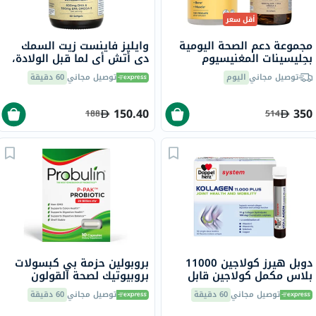
أقل سعر
مجموعة دعم الصحة اليومية
وايليز فاينست زيت السمك
بجليسينات المغنيسيوم
دي أتش أي لما قبل الولادة،
وأوميغا 3
حزمة 60
توصيل مجاني
اليوم
توصيل مجاني
60 دقيقة
150.40
350
188
514
دوبل هيرز كولاجين 11000
بروبولين حزمة بي كبسولات
بلاس مكمل كولاجين قابل
بروبيوتيك لصحة القولون
للشرب لصحة المفاصل، قوارير
والجهاز الهضمي حزمة من 10
توصيل مجاني
60 دقيقة
توصيل مجاني
60 دقيقة
جرعة واحدة حزمة من 30
كبسولة