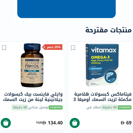
منتجات مقترحة
20% خصم
فيتاماكس كبسولات هلامية
وايلي فاينست بيك كبسولات
مكملة لزيت السمك أوميغا 3
جيلاتينية لينة من زيت السمك
1000 ملجم حزمة من 30
أوميغا 3 بتركيز 1000 ملجم
60 دقيقة
تصلك في
توصيل مجاني
60 دقيقة
من حمض إيكوسابنتينويك
حزمة من 30
134.40
69
168