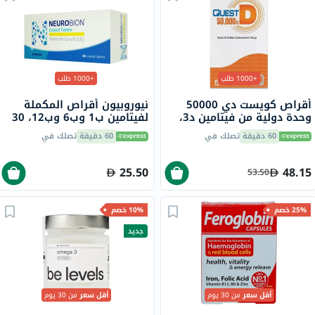
+1000 طلب
+1000 طلب
أقراص كويست دي 50000
نيوروبيون أقراص المكملة
وحدة دولية من فيتامين د3،
لفيتامين ب1 وب6 وب12، 30
15 قرص
قرص
60 دقيقة
تصلك في
60 دقيقة
تصلك في
25.50
48.15
53.50
25% خصم
10% خصم
جديد
أقل سعر
من 30 يوم
أقل سعر
من 30 يوم