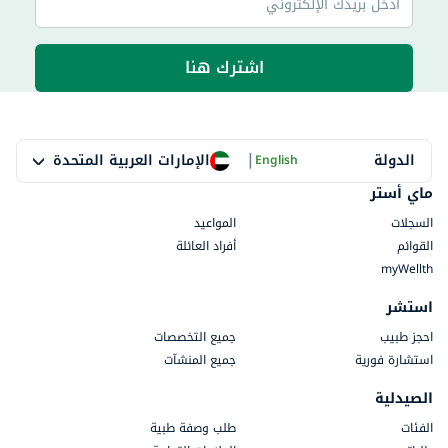
اشترك هنا
|
الإمارات العربية المتحدة
الدولة
English
ماي أستر
السجلات
المواعيد
القوائم
أفراد العائلة
myWellth
استشر
احجز طبيب
جميع التخصصات
استشارة فورية
جميع المنشآت
الصيدلية
الفئات
طلب وصفة طبية