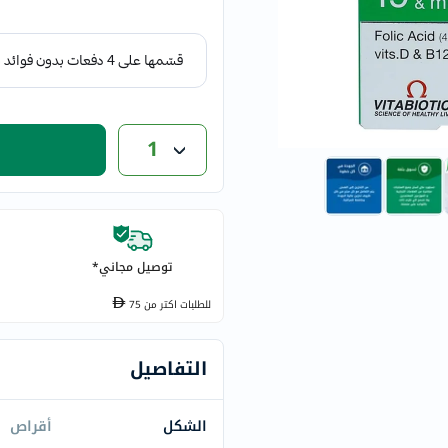
eucerin
vitabiotics
bioderma
vichy
now
1
acm
dymatize
isdin
priorin
medicube
توصيل مجاني*
country-
للطلبات اكتر من
75
life
blueberry-
التفاصيل
naturals
bepanthen
21st-
الشكل
أقراص