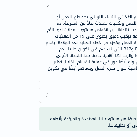
م الغذائي للنساء اللواتي يخططن للحمل أو
لحمل وبكميات معتدلة بدلاً من المفرطة. تم
يجب تناولها. إن انخفاض مستوى الفولات لدى الأم
يُعتبر عامل خطر في تطور عيوب الأنبوب العصبي لدى الجنين النامي. يحتوي بريغناكير على 400 ميكروجرام من حمض الفوليك مع تركيب دقيق يحتوي على 19 من المغذيات
 الحمل وكجزء من خطة العناية بعد الولادة. يقدم
بريغناكير مجموعة من المغذيات لدعم الصحة العامة، جميعها بمستويات معتدلة ومتوازنة بعناية، بما في ذلك الفيتامينات B2 وB6 وB12 التي تساهم في تكوين خلايا الدم
الحمراء بشكل طبيعي. تم تصميم بريغناكير خصيصًا بمستوى مثالي من الحديد. بعض المغذيات مثل حمض الفوليك، فيتامين B12 والزنك لها أهمية خاصة منذ اللحظة الأولى
كوين خلايا الدم الحمراء بشكل طبيعي وله أيضًا دور في عملية انقسام الخلايا. يُعتبر
الأشهر الـ 12 الأولى. يوفر بريغناكير المغذيات الأساسية طوال فترة الحمل ويساهم أيضًا في تكوين
شحنها من مستودعاتنا المعتمدة والمزوّدة بأنظمة
ي أو تطبيقاتنا.