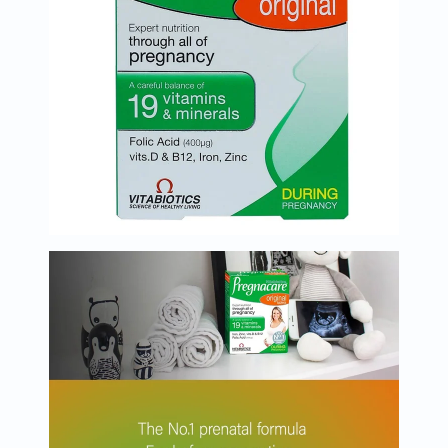
البروستاتا
الفيتامينات
مالتي
فيتامين
فيتامين
أ
فيتامين
ب
فيتامين
ج
فيتامين
د
فيتامين
هـ
المعادن
المغنيسيوم
الحديد