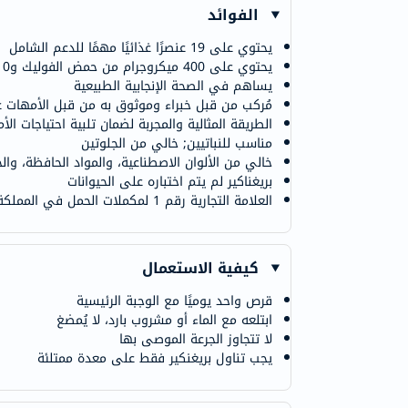
الفوائد
يحتوي على 19 عنصرًا غذائيًا مهمًا للدعم الشامل
يحتوي على 400 ميكروجرام من حمض الفوليك و10 ميكروجرام من فيتامين د
يساهم في الصحة الإنجابية الطبيعية
مُركب من قبل خبراء وموثوق به من قبل الأمهات عب
الطريقة المثالية والمجربة لضمان تلبية احتياجات الأ
مناسب للنباتيين; خالي من الجلوتين
خالي من الألوان الاصطناعية، والمواد الحافظة، والخم
بريغناكير لم يتم اختباره على الحيوانات
العلامة التجارية رقم 1 لمكملات الحمل في المملكة المتحدة
كيفية الاستعمال
قرص واحد يوميًا مع الوجبة الرئيسية
ابتلعه مع الماء أو مشروب بارد، لا يُمضغ
لا تتجاوز الجرعة الموصى بها
يجب تناول بريغنكير فقط على معدة ممتلئة