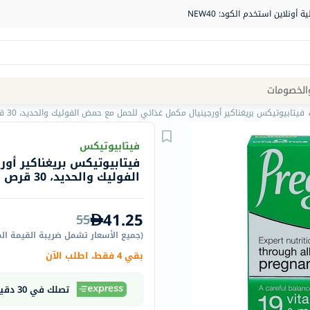
Site
الخصومات
Navigation
فيتابيوتيكس بريغناكير أورجينيال مكمل غذائي للحمل مع حمض الفوليك والحديد، 30 قرص
الصيدلية
فيتابيوتيكس
فيتابيوتيكس بريغناكير أو
الماركات
الفوليك والحديد، 30 قرص
NDL
Humantara
41.25
55
carroten
(
جميع الأسعار تشمل ضريبة القيمة ال
betadine
بقي 4 فقط، اطلب الآن
La
Roche
تصلك في 30 دقيقة
Posay