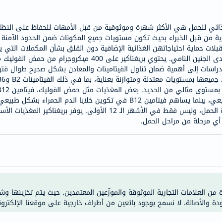
خسارة
الوزن
لغذائي للحمل هي الأكثر شهرة وموثوقية من قبل الأمهات للحفاظ على النظا
فحص
اية من قبل الخبراء بحيث تكون مستويات جميع المكونات ضمن الحدود الآمنة ل
صحي
بلات حماية احتياجاتهن الغذائية الإضافية دون القلق بشأن المكملات التي 
روتيني
دراسات إلى أهمية ضمان تناول الفيتامينات والمعادن بشكل صحيح طوال فترة
باقة
القلب
الصحي
للتخصيب. يساهم الزنك في الخصوبة والتكاثر الطبيعي، بينما يساهم فيتامين B12 في ت
تناول التغذية السليمة أمرًا بالغ الأهمية طوال فترة الحمل، وليس فقط في 
Original
أي مرحلة من مراحل الحمل.
IV
اختبار
التحسس
الغذائي
الحالة
الصحية
ة من العلامات التجارية الموثوقة والموزّعين المعتمدين. حيث يتم تخزينها و
ودة والأصالة، لا نسمح بوجود بائعين من أطراف خارجية على موقعنا الإلكترون
البشرة
والشعر