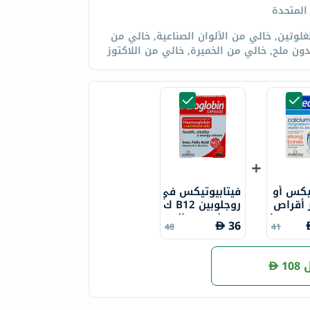
المتحدة
غلوتين, خالي من الألوان الصناعية, خالي من
دون ملح, خالي من الخميرة, خالي من اللاكتوز
تيكس أو
فيتابيوتيكس في
 أقراص
روجلوبين B12 ك
سيوم وا
بسولات مع الحد
36
48
41
وم وفيت
يد وحمض الفول
ين D والزنك ل
يك وفيتامين B1
قوة العظام، 30
2 لمحاربة التعب،
108
30 كبسولة