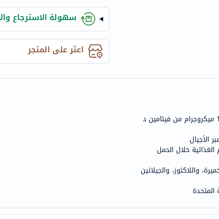
anua
سهولة الاسترجاع والإ
theordinary
neocell
K18
اعثر على المتجر
uriage
planet-
paleo
egoqv
optimumnutrition
olaplex
solaray
ر الأجيال
م الغذائية خلال الحمل
cosrx
vitalproteins
يرة، واللاكتوز، والجيلاتين
optibac
OMRON
fino
Goongbe