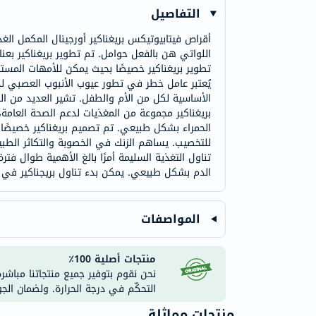
التفاصيل
أقراص فيتابيوتيكس بريغناكير أورجينال المكمل ا
اللواتي هن بالفعل حوامل. تم تطوير بريغناكير بعن
تطوير بريغناكير خصيصًا بحيث يمكن للأمهات المستق
الأساسية لكل من الأم والطفل. تشير العديد من ال
الدم بشكل طبيعي. يمكن بدء تناول بريجناكير في 
المواصفات
منتجات أصلية 100٪
نحن نقوم بتوفير جميع منتجاتنا مباشر
التحكّم في درجة الحرارة. ولضمان الج
منتجات مماثلة